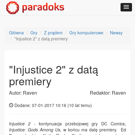
Główna
Gry
Z prądem
Gry komputerowe
Newsy
"Injustice 2" z datą premiery
"Injustice 2" z datą
premiery
Autor: Raven
Redaktor: Raven
Dodane: 07-01-2017 10:16 (
10 lat temu
)
Injustice 2
- kontynuacja przebojowej gry DC Comics,
Injustice: Gods Among Us,
w końcu ma datę premiery. Ed