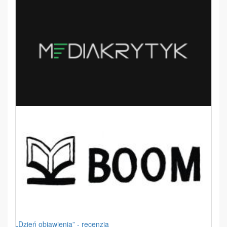
„Dzień objawienia” - recenzja