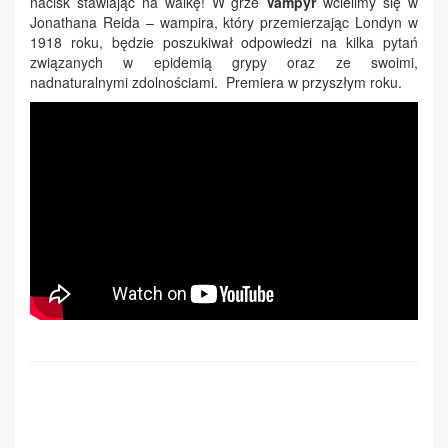
nacisk stawiając na walkę! W grze
Vampyr
wcielimy się w
Jonathana Reida – wampira, który przemierzając Londyn w
1918 roku, będzie poszukiwał odpowiedzi na kilka pytań
związanych w epidemią grypy oraz ze swoimi,
nadnaturalnymi zdolnościami. Premiera w przyszłym roku.