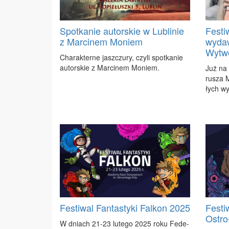
Spotkanie autorskie w Lublinie
Festi
z Marcinem Moniem
wydaw
Wytwó
Cha­rak­ter­ne jasz­czu­ry, czy­li spo­tka­nie
au­tor­skie z Mar­ci­nem Mo­niem.
Już na 
ru­sza M
łych wy
Festiwal Fantastyki Falkon 2025
Festi
Ostro
W dniach 21-23 lu­te­go 2025 ro­ku Fe­de­