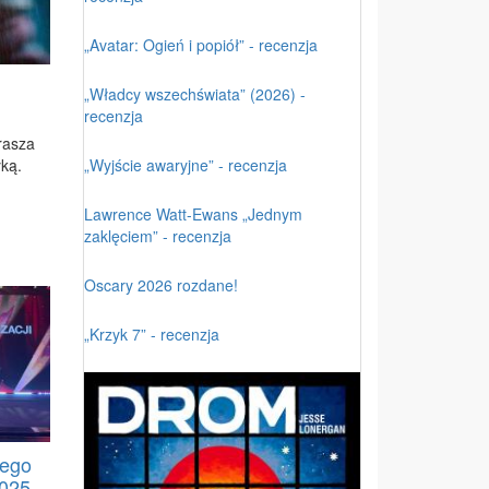
„Avatar: Ogień i popiół” - recenzja
„Władcy wszechświata” (2026) -
recenzja
ra­sza
y­ką.
„Wyjście awaryjne” - recenzja
Lawrence Watt-Ewans „Jednym
zaklęciem” - recenzja
Oscary 2026 rozdane!
„Krzyk 7” - recenzja
zego
2025