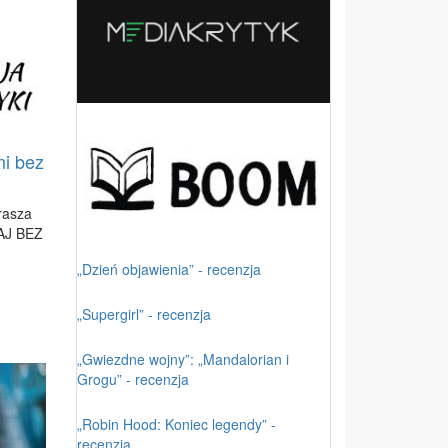
mi bez
ra­sza
AJ BEZ
„Dzień objawienia” - recenzja
„Supergirl” - recenzja
„Gwiezdne wojny”: „Mandalorian i
Grogu” - recenzja
„Robin Hood: Koniec legendy” -
recenzja