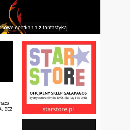
pcowe spotkania z fantastyką
ra­sza
AJ BEZ