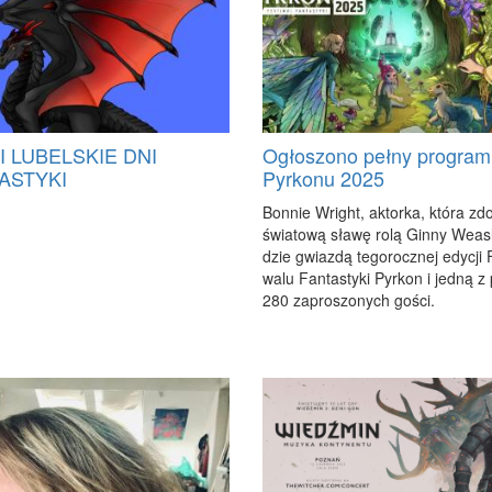
II LUBELSKIE DNI
Ogłoszono pełny program
ASTYKI
Pyrkonu 2025
Bon­nie Wri­ght, ak­tor­ka, któ­ra zdo
świa­to­wą sła­wę ro­lą Gin­ny We­as
dzie gwiaz­dą te­go­rocz­nej edy­cji F
wa­lu Fan­ta­sty­ki Pyr­kon i jed­ną z
280 za­pro­szo­nych go­ści.