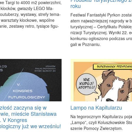
­we Tar­gi to 4000 m2 po­wierzch­ni,
roku
ny kloc­ków, gwiaz­dy LE­GO Ma­
outu­be­rzy, wy­sta­wy, stre­fy te­ma­
Fe­sti­wal Fan­ta­sty­ki Pyr­kon zo­sta
 warsz­ta­ty kloc­ko­we, wspól­ne
atem naj­waż­niej­szej na­gro­dy w 
­nie, ze­sta­wy re­tro, ty­sią­ce fi­gu­
tu­ry­stycz­nej – Cer­ty­fi­ka­tu Pol­ski
ni­za­cji Tu­ry­stycz­nej. Wy­ni­ki 22. e
kon­kur­su ogło­szo­no pod­czas uro­
ga­li w Po­zna­niu.
złość zaczyna się w
Lampo na Kapitularzu
wie, mieście Stanisława
Na te­go­rocz­nym Ka­pi­tu­la­rzu po­ja
 V Kongres
„Lam­po”, czy­li Ko­lusz­kow­skie Sto
ologiczny już we wrześniu!
sze­nie Po­mo­cy Zwie­rzę­tom.