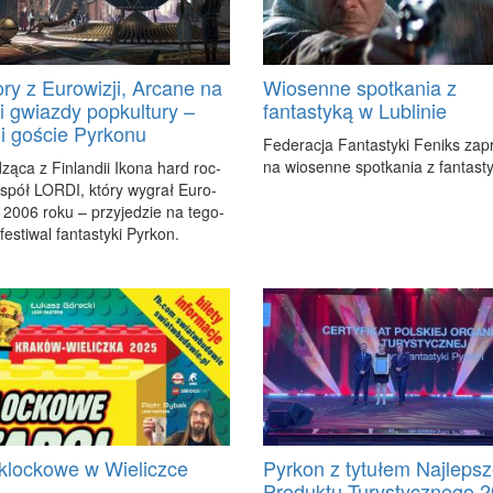
ry z Eurowizji, Arcane na
Wiosenne spotkania z
i gwiazdy popkultury –
fantastyką w Lublinie
ni goście Pyrkonu
Fe­de­ra­cja Fan­ta­sty­ki Fe­niks za­p
na wio­sen­ne spo­tka­nia z fan­ta­st
zą­ca z Fin­lan­dii Iko­na hard roc­
­spół LOR­DI, któ­ry wy­grał Eu­ro­
 2006 ro­ku – przy­je­dzie na te­go­
e­sti­wal fan­ta­sty­ki Pyr­kon.
 klockowe w Wieliczce
Pyrkon z tytułem Najleps
Produktu Turystycznego 