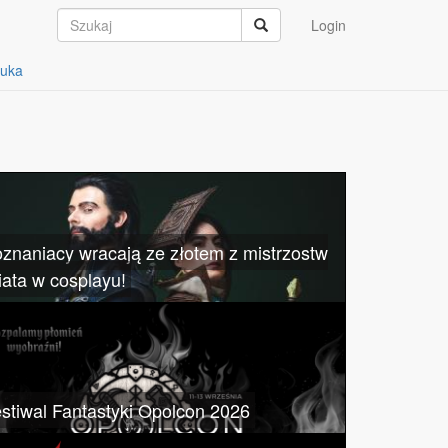
Login
auka
znaniacy wracają ze złotem z mistrzostw
iata w cosplayu!
stiwal Fantastyki Opolcon 2026