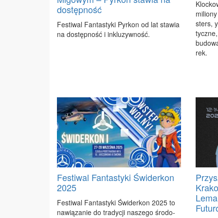
Kloc­ko
dostępność
mi­lio­
sters, y
Fe­sti­wal Fan­ta­sty­ki Pyr­kon od lat sta­wia
tycz­ne,
na do­stęp­ność i in­klu­zyw­ność.
bu­do­wa
rek.
Festiwal Fantastyki Świderkon
Przys
2025
Krako
Lema.
Fe­sti­wal Fan­ta­sty­ki Świ­der­kon 2025 to
Futur
na­wią­za­nie do tra­dy­cji na­sze­go śro­do­