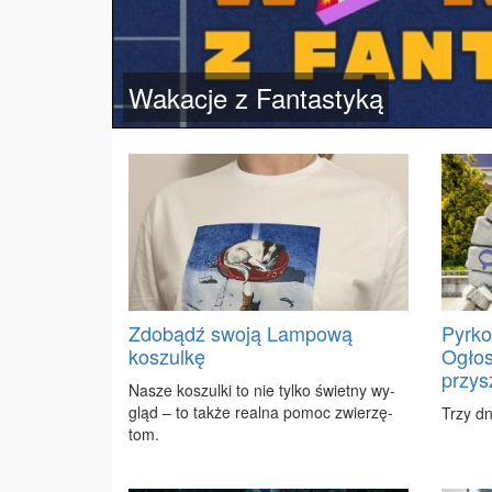
Wakacje z Fantastyką
Zdobądź swoją Lampową
Pyrko
koszulkę
Ogłos
przys
Na­sze ko­szul­ki to nie tyl­ko świet­ny wy­
gląd – to tak­że re­al­na po­moc zwie­rzę­
Trzy dni
tom.