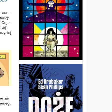
ł lau­re­
bran­ży
ej Or­ga­
dy­cji
czy­stej
­wi się
­wa­rzy­