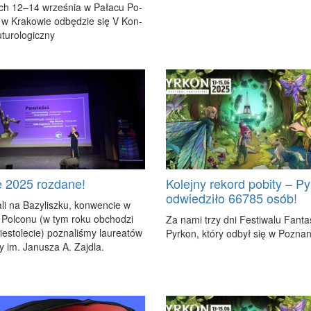
h 12–14 wrze­śnia w Pa­ła­cu Po­
h w Kra­ko­wie od­bę­dzie się V Kon­
tu­ro­lo­gicz­ny
e 2025 rozdane!
Kolejny rekord pobity – P
odwiedziło 66785 osób!
li na Ba­zy­lisz­ku, kon­wen­cie w
 Po­lco­nu (w tym ro­ku ob­cho­dzi
Za na­mi trzy dni Fe­sti­wa­lu Fan­ta­s
ie­sto­le­cie) po­zna­li­śmy lau­re­atów
Pyr­kon, któ­ry od­był się w Po­zna­n
y im. Ja­nu­sza A. Zaj­dla.