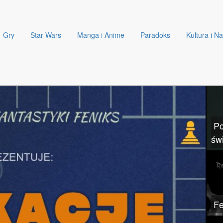
Gry
Star Wars
Manga i Anime
Paradoks
Kultura i N
Po
św
Fe