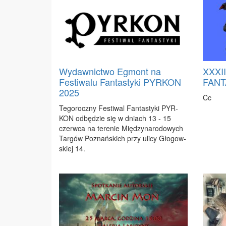
Wydawnictwo Egmont na
XXXI
Festiwalu Fantastyki PYRKON
FANT
2025
Cc
Te­go­rocz­ny Fe­sti­wal Fan­ta­sty­ki PYR­
KON od­bę­dzie się w dniach 13 - 15
czerw­ca na te­re­nie Mię­dzy­na­ro­do­wych
Tar­gów Po­znań­skich przy uli­cy Gło­gow­
skiej 14.