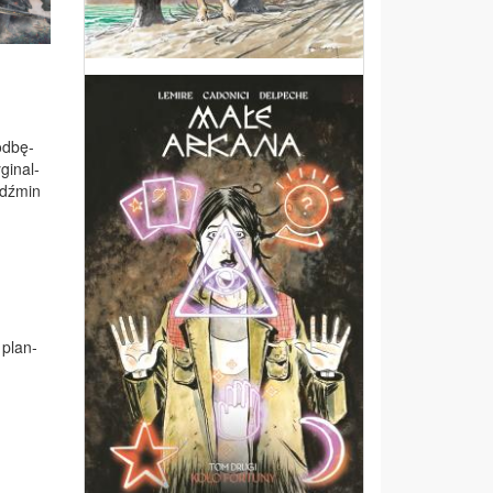
od­bę­
gi­nal­
edź­min
 plan­