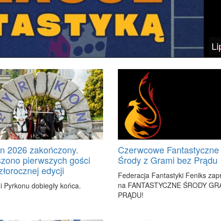
Li
n 2026 zakończony.
Czerwcowe Fantastyczne
zono pierwszych gości
Środy z Grami bez Prądu
złorocznej edycji
Fe­de­ra­cja Fan­ta­sty­ki Fe­niks za­p
na FAN­TA­STYCZ­NE ŚRO­DY GR
 Pyr­ko­nu do­bie­gły koń­ca.
PRĄ­DU!