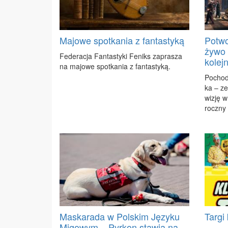
Majowe spotkania z fantastyką
Potwo
żywo 
Fe­de­ra­cja Fan­ta­sty­ki Fe­niks za­pra­sza
kolej
na ma­jo­we spo­tka­nia z fan­ta­sty­ką.
Po­cho­d
ka – ze
wi­zję w
rocz­ny f
Maskarada w Polskim Języku
Targi
Migowym – Pyrkon stawia na