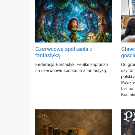
Czerwcowe spotkania z
Sławo
fantastyką
gości
Fe­de­ra­cja Fan­ta­sty­ki Fe­niks za­pra­sza
Do gro­
na czerw­co­we spo­tka­nia z fan­ta­sty­ką.
czył dr
pol­ski 
Po­lak w
tarł na 
Ko­smic