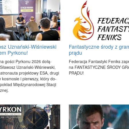
sz Uznański-Wiśniewski
Fantastyczne środy z gra
em Pyrkonu!
prądu
na go­ści Pyr­ko­nu 2026 do­łą­
Fe­de­ra­cja Fan­ta­sty­ki Fe­niks za­p
 Sła­wosz Uznań­ski-Wi­śniew­ski,
na FAN­TA­STYCZ­NE ŚRO­DY GR
astro­nau­ta pro­jek­to­wy ESA, dru­gi
PRĄ­DU!
 ko­smo­sie i pierw­szy, któ­ry do­
po­kład Mię­dzy­na­ro­do­wej Sta­cji
z­nej.