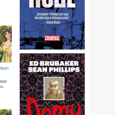
yrkon
ty­ki
iu.