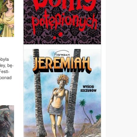
­by­ła
ley, bę­
e­sti­
 po­nad