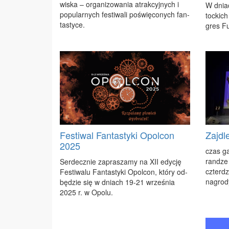
wi­ska – or­ga­ni­zo­wa­nia atrak­cyj­nych i
W dniac
po­pu­lar­nych fe­sti­wa­li po­świę­co­nych fan­
toc­kic
ta­sty­ce.
gres Fu­
Festiwal Fantastyki Opolcon
Zajdl
2025
czas ga­
ran­dze
Ser­decz­nie za­pra­sza­my na XII edy­cję
czter­dz
Fe­sti­wa­lu Fan­ta­sty­ki Opol­con, któ­ry od­
na­gro­d
bę­dzie się w dniach 19-21 wrze­śnia
2025 r. w Opo­lu.