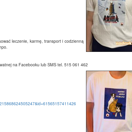
ować leczenie, karmę, transport i codzienną
mpo.
atnej na Facebooku lub SMS tel. 515 061 462
122215868624505247&id=61565157411426