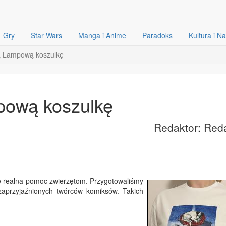
Gry
Star Wars
Manga i Anime
Paradoks
Kultura i N
 Lampową koszulkę
pową koszulkę
Redaktor: Red
kże realna pomoc zwierzętom. Przygotowaliśmy
zaprzyjaźnionych twórców komiksów. Takich