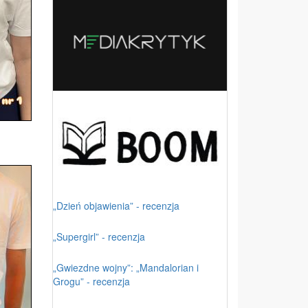
„Dzień objawienia” - recenzja
„Supergirl” - recenzja
„Gwiezdne wojny”: „Mandalorian i
Grogu” - recenzja