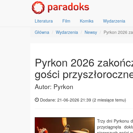
Literatura
Film
Komiks
Wydarzenia
Główna
Wydarzenia
Newsy
Pyrkon 2026 za
Pyrkon 2026 zakońc
gości przyszłoroczne
Autor: Pyrkon
Dodane: 21-06-2026 21:39 (
2 miesiące temu
)
Trzy dni Pyrkonu 
przyciągnęła dokł
pierwszych gości o