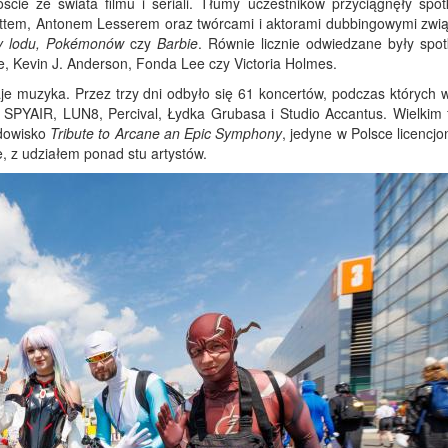
cie ze świata filmu i seriali. Tłumy uczestników przyciągnęły spot
ottem, Antonem Lesserem oraz twórcami i aktorami dubbingowymi zwi
ny lodu, Pokémonów
czy
Barbie
. Równie licznie odwiedzane były spot
e, Kevin J. Anderson, Fonda Lee czy Victoria Holmes.
je muzyka. Przez trzy dni odbyło się 61 koncertów, podczas których w
, SPYAIR, LUN8, Percival, Łydka Grubasa i Studio Accantus. Wielkim 
idowisko
Tribute to Arcane an Epic Symphony
, jedyne w Polsce licencj
, z udziałem ponad stu artystów.