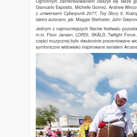
Ogromnym zainteresowaniem cieszyli się także goś
Giancarlo Esposito, Michelle Gomez, Andrew Winc
z uniwersami
Cyberpunk 2077, Toy Story 5, Krai
takimi autorami, jak: Maggie Stiefvater, John Gwynn
Jednym z najmocniejszych filarów festiwalu pozosta
m.in. Floor Jansen, LORDI, SKÁLD, Twilight Force
części muzycznej było dwukrotnie prezentowane w
symfoniczne widowisko inspirowane serialem Arcane