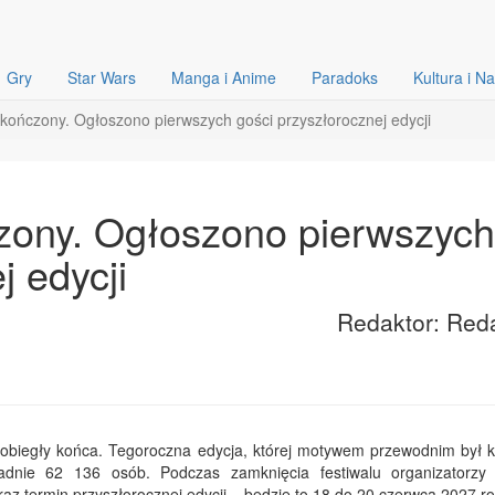
Gry
Star Wars
Manga i Anime
Paradoks
Kultura i N
kończony. Ogłoszono pierwszych gości przyszłorocznej edycji
zony. Ogłoszono pierwszych
j edycji
Redaktor: Red
dobiegły końca. Tegoroczna edycja, której motywem przewodnim był 
adnie 62 136 osób. Podczas zamknięcia festiwalu organizatorzy o
raz termin przyszłorocznej edycji – będzie to 18 do 20 czerwca 2027 ro