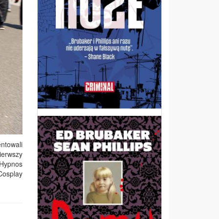
ntowali
ierwszy
, Hypnos
Cosplay