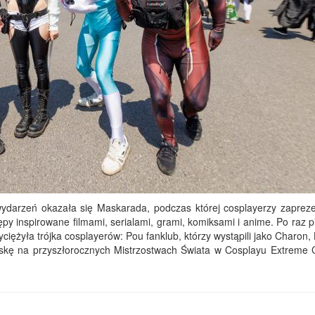
ydarzeń okazała się Maskarada, podczas której cosplayerzy zapreze
y inspirowane filmami, serialami, grami, komiksami i anime. Po raz p
ciężyła trójka cosplayerów: Pou fanklub, którzy wystąpili jako Charon
lskę na przyszłorocznych Mistrzostwach Świata w Cosplayu Extreme 