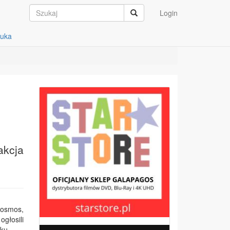
Login
auka
akcja
kosmos,
głosili
ku.