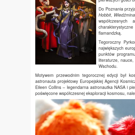
Do Poznania przyj
Hobbit
,
Wiedźmina
współczesnych 
charakterystycz
flamandzką.
Tegoroczny Pyrko
największych europ
punktów programu
literaturze, nauce
Wschodu.
Motywem przewodnim tegorocznej edycji był kosm
astronauta projektowy Europejskiej Agencji Kosmic
Eileen Collins – legendarna astronautka NASA i p
poświęcone współczesnej eksploracji kosmosu, nal