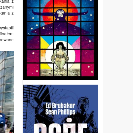
kania z
ązanymi
kania z
ystąpili
finałem
onowane