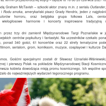
adą Graham McTavish – szkocki aktor znany m.in. z serialu
Outlander
i
Rodu smoka
, amerykański pisarz Grady Hendrix, jeden z najgłośni
autorów horroru, oraz belgijska grupa folkowa Laïs, ceni
ne wielogłosowe harmonie i koncerty inspirowane tradycyjną 
n przez trzy dni zamienił Międzynarodowe Targi Poznańskie w 
ejskich centrów popkultury i fantastyki. Na uczestników czekało pon
, ponad 340 gości, 61 koncertów oraz 22 strefy tematyczne poś
, filmom, serialom, grom, komiksom, muzyce, cosplayowi i kulturze Da
os. Gośćmi specjalnymi zostali dr Sławosz Uznański-Wiśniewski,
znej i pierwszy Polak na pokładzie Międzynarodowej Stacji Kosmiczne
ierwsza kobieta dowodząca misją promu kosmicznego. Ich wspólne spo
eżało do najważniejszych wydarzeń tegorocznego programu.