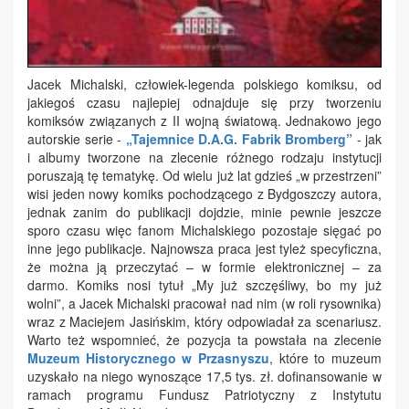
Jacek Michalski, człowiek-legenda polskiego komiksu, od
jakiegoś czasu najlepiej odnajduje się przy tworzeniu
komiksów związanych z II wojną światową. Jednakowo jego
autorskie serie -
„Tajemnice D.A.G. Fabrik Bromberg”
- jak
i albumy tworzone na zlecenie różnego rodzaju instytucji
poruszają tę tematykę. Od wielu już lat gdzieś „w przestrzeni”
wisi jeden nowy komiks pochodzącego z Bydgoszczy autora,
jednak zanim do publikacji dojdzie, minie pewnie jeszcze
sporo czasu więc fanom Michalskiego pozostaje sięgać po
inne jego publikacje. Najnowsza praca jest tyleż specyficzna,
że można ją przeczytać – w formie elektronicznej – za
darmo. Komiks nosi tytuł „My już szczęśliwy, bo my już
wolni”, a Jacek Michalski pracował nad nim (w roli rysownika)
wraz z Maciejem Jasińskim, który odpowiadał za scenariusz.
Warto też wspomnieć, że pozycja ta powstała na zlecenie
Muzeum Historycznego w Przasnyszu
, które to muzeum
uzyskało na niego wynoszące 17,5 tys. zł. dofinansowanie w
ramach programu Fundusz Patriotyczny z Instytutu