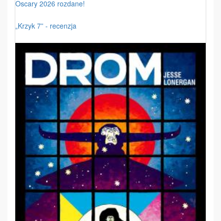
Oscary 2026 rozdane!
„Krzyk 7” - recenzja