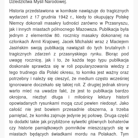
Dziedzictwa Myśli Narodowej.
Historia przedstawiona w komiksie nawiązuje do tragicznych
wydarzeń z 17 grudnia 1942 r., kiedy to okupujący Polskę
Niemcy dokonali masakry ludności zarówno w Przasnyszu,
jak i innych miastach północnego Mazowsza. Publikacja była
jednym z elementów 80. rocznicy masakry dokonanej na
członkach Armii Krajowej. Jacek Michalski wraz z Maciejem
Jasińskim swoją publikacją nawiązali do tych brutalnych i
tragicznych zdarzeń z przasnyskiego rynku. Biorąc pod
uwagę rocznicę, jak i to, że każda tego typu publikacja
doskonale sprawdza się w roli popularyzowania wiedzy z
tego trudnego dla Polski okresu, to komiks jest ważny oraz
potrzebny i należy się cieszyć, że medium często wcześniej
ignorowane doczekało się takiej roli. Z drugiej jednak strony
warto mieć na uwadze fakt, że jest to publikacja bardzo
okrojona, niezbyt długa i miłośnicy lektury historii
opowiadanych rysunkami mogą czuć pewien niedosyt. Jako
całość nie jest bowiem przesadnie obszerna, a trzeba
pamiętać, że komiks zajmuje jedynie jej połowę. Druga część
to dodatki takie jak przybliżone sylwetki głównych bohaterów
czy historie pamiątkowych pomników mieszczących się w
miastach będących świadkami mordu na Polakach. Tym