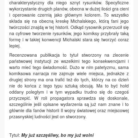
charakterystyczny dla niego sznyt rysunków. Specyficzne
wykorzystanie drugich planów, obecna w dużej ilości gra cieni
i operowanie czernią jako głównym kolorem. To wszystko
składa się na obecną kreskę Michalskiego, którą fani jego
twórczości znajdą w tej historii. Odkąd rysownik przerzucił się
na cyfrowe tworzenie rysunków, jego komiksy przybrały taką
formę i w takiej konwencji Michalski stara się tworzyć coraz
lepiej.
Recenzowana publikacja to tytuł stworzony na zlecenie
państwowej instytucji ze wszelkimi tego konsekwencjami i
warto mieć tego świadomość. Dużo w nim patetyzmu, sama
komiksowa narracja nie zajmuje wiele miejsca, jednakże z
drugiej strony ma ona trafić też do tych, którzy na co dzień
nie do końca z tego typu sztuką obcują. Ma to być hołd
oddany poległym i w tym wypadku trudno się do czegoś
przyczepić. W roli propagatora sprawdza się doskonale,
szczególnie jeśli opisane wydarzenia są już nam znane i to
głównie dla fanów historii II wojny światowej oraz miejscowej
przasnyskiej ludności jest on stworzony.
Tytuł:
My już szczęśliwy, bo my już wolni