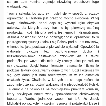
samym sam komiks zajmuje niewielką przestrzeń tego
wydawnictwa.
Trochę szkoda, bo autorzy musieli się w sposób znaczący
ograniczać, a i historia jest przez to mocno skrócona. W tej
swojej skrótowości nadal daje się wyczuć rękę obydwu
autorów, dla których zeszyt ten nie był pierwszą wspólną
produkcją. I cóż, historia pełna jest emocji i dramatyzmu,
Jasiński doskonale oddaje bezwzględność oprawców, to w
jak tragicznej sytuacji znaleźli się Polacy pod butem nazistów,
w końcu to, jaką postawa ci pierwsi się wykazali. Opowieść ta
wybornie ukazuje też patriotycznego ducha i
bezkompromisowe nastawienie członków AK, a także
podkreśla, jak ważne dla nich były rzeczy takie jak rodzina
czy ojczyzna. Dzięki temu niemalże namacalnie i fizycznie
podczas lektury odczuwamy dumę z tych ludzi i wzruszamy
się, gdy dane jest nam towarzyszyć im w ich ostatnich
chwilach życia. Chwilach, w których do samego końca nie
zapomnieli, że są ludźmi walczącymi o niepodległość Polski.
Te emocje na pewno są najmocniejszym punktem komiksu,
który przykrywa nawet wady spowodowane skrótowością
fabularną. Warto, jednakże wspomnieć też, że Jacek
Michalski po raz kolejny swoimi rysunkami potwierdził klasę i