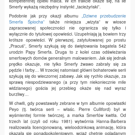
kompetentnej opieki malca. W ich trakcie okaże się, na ile
Smerfy wykażą niezbędny instynkt „tacieżyński”.
Podobnie jak przy okazji albumu
„Dziwne przebudzenie
Smerfa Śpiocha”
także niniejsza „wizyta” w wiosce
zapracowanej społeczności nie ogranicza się tylko i
wyłącznie do tytułowej opowieści. Uzupełniają ją bowiem trzy
krótsze opowieści. W pierwszej, zatytułowanej po prostu
„Pracuś”, Smerfy szykują się do świętowania bagatela 542
urodzin Papy Smerfa. Druga to z kolei czas odświeżania
smerfowych domów generalnym malowaniem. Jak się jednak
prędko okazuje, nie tylko Smerfy żwawo zabrały się za
pędzle i farby… W trzeciej natomiast główni bohaterowie serii
szykują się do wieczornej zabawy. Jak się rychło okazuje, za
sprawą niespodziewanego (a przy tym niekoniecznie mile
widzianego) gościa jej przebieg okaże się nad wyraz
burzliwy…
W chwili, gdy powstawały zebrane w tym albumie opowiastki
Peyo (tj. twórca serii – właśc. Pierre Culliford) był w
wyśmienitej formie twórczej, a marka Smerfów kwitła. Od
trzech lat (czyli od roku 1981) wytwórnia Hanna-Barbera
realizowała licencjonowaną, wieloodcinkową animację, która
okazała się ponadpokoleniowym, wciąż chętnie oglądanym