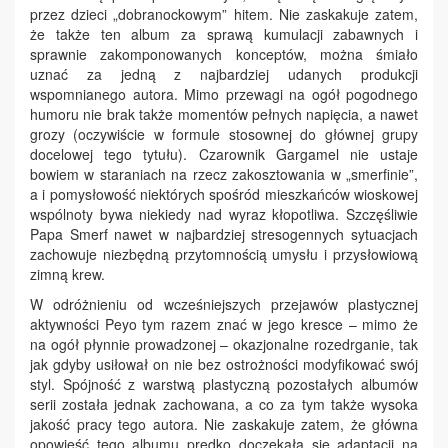
przez dzieci „dobranockowym” hitem. Nie zaskakuje zatem,
że także ten album za sprawą kumulacji zabawnych i
sprawnie zakomponowanych konceptów, można śmiało
uznać za jedną z najbardziej udanych produkcji
wspomnianego autora. Mimo przewagi na ogół pogodnego
humoru nie brak także momentów pełnych napięcia, a nawet
grozy (oczywiście w formule stosownej do głównej grupy
docelowej tego tytułu). Czarownik Gargamel nie ustaje
bowiem w staraniach na rzecz zakosztowania w „smerfinie”,
a i pomysłowość niektórych spośród mieszkańców wioskowej
wspólnoty bywa niekiedy nad wyraz kłopotliwa. Szczęśliwie
Papa Smerf nawet w najbardziej stresogennych sytuacjach
zachowuje niezbędną przytomnością umysłu i przysłowiową
zimną krew.
W odróżnieniu od wcześniejszych przejawów plastycznej
aktywności Peyo tym razem znać w jego kresce – mimo że
na ogół płynnie prowadzonej – okazjonalne rozedrganie, tak
jak gdyby usiłował on nie bez ostrożności modyfikować swój
styl. Spójność z warstwą plastyczną pozostałych albumów
serii została jednak zachowana, a co za tym także wysoka
jakość pracy tego autora. Nie zaskakuje zatem, że główna
opowieść tego albumu prędko doczekała się adaptacji na