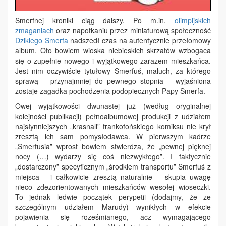
Smerfnej kroniki ciąg dalszy. Po m.in.
olimpijskich
zmaganiach
oraz napotkaniu przez miniaturową społeczność
Dzikiego Smerfa
nadszedł czas na autentycznie przełomowy
album. Oto bowiem wioska niebieskich skrzatów wzbogaca
się o zupełnie nowego i wyjątkowego zarazem mieszkańca.
Jest nim oczywiście tytułowy Smerfuś, maluch, za którego
sprawą – przynajmniej do pewnego stopnia – wyjaśniona
zostaje zagadka pochodzenia podopiecznych Papy Smerfa.
Owej wyjątkowości dwunastej już (według oryginalnej
kolejności publikacji) pełnoalbumowej produkcji z udziałem
najsłynniejszych „krasnali” frankofońskiego komiksu nie krył
zresztą ich sam pomysłodawca. W pierwszym kadrze
„Smerfusia” wprost bowiem stwierdza, że „pewnej pięknej
nocy (…) wydarzy się coś niezwykłego”. I faktycznie
„dostarczony” specyficznym „środkiem transportu” Smerfuś z
miejsca - i całkowicie zresztą naturalnie – skupia uwagę
nieco zdezorientowanych mieszkańców wesołej wioseczki.
To jednak ledwie początek perypetii (dodajmy, że ze
szczególnym udziałem Marudy) wynikłych w efekcie
pojawienia się roześmianego, acz wymagającego