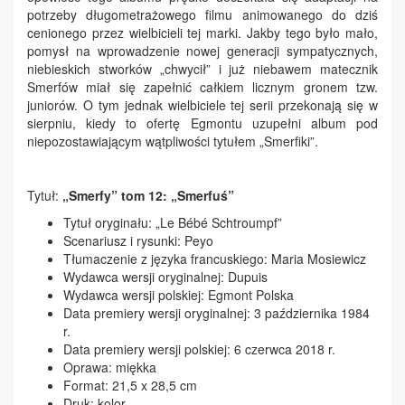
potrzeby długometrażowego filmu animowanego do dziś
cenionego przez wielbicieli tej marki. Jakby tego było mało,
pomysł na wprowadzenie nowej generacji sympatycznych,
niebieskich stworków „chwycił” i już niebawem matecznik
Smerfów miał się zapełnić całkiem licznym gronem tzw.
juniorów. O tym jednak wielbiciele tej serii przekonają się w
sierpniu, kiedy to ofertę Egmontu uzupełni album pod
niepozostawiającym wątpliwości tytułem „Smerfiki”.
Tytuł:
„Smerfy” tom 12: „Smerfuś”
Tytuł oryginału: „Le Bébé Schtroumpf”
Scenariusz i rysunki: Peyo
Tłumaczenie z języka francuskiego: Maria Mosiewicz
Wydawca wersji oryginalnej: Dupuis
Wydawca wersji polskiej: Egmont Polska
Data premiery wersji oryginalnej: 3 października 1984
r.
Data premiery wersji polskiej: 6 czerwca 2018 r.
Oprawa: miękka
Format: 21,5 x 28,5 cm
Druk: kolor