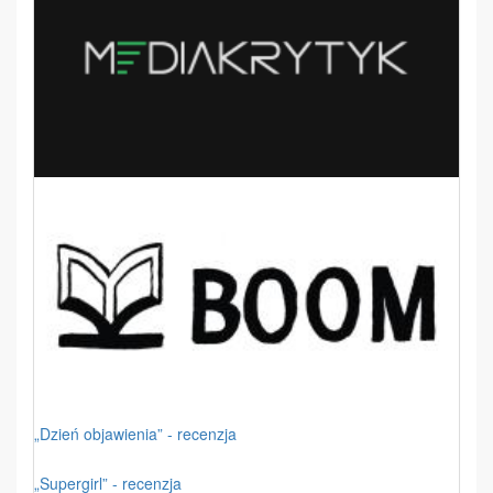
„Dzień objawienia” - recenzja
„Supergirl” - recenzja