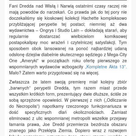
Fani Dredda nad Wisłą i Narwią ostatnimi czasy raczej nie
mają powodów do narzekań. Co prawda jak do tej pory nie
doczekaliśmy się kioskowej kolekcji Hachette kompleksowo
przybliżającej perypetie tej postaci; niemniej aż dwa
wydawnictwa – Ongrys i Studio Lain – dokładają starań, aby
regularnie dostarczać wielbicielom komiksowej
postapokalipsy moc wrażeń i czytelniczej satysfakcji. Tym
sposobem obok lansowanej na ponoć najbardziej udaną
odsłonę dziejów diabelnie skutecznego sędziego z Mega-City
One „Ameryki” w początkach roku ofertę pierwszego ze
wspomnianych wydawców wzbogaciły
„Kompletne Akta 13”.
Mało? Zatem warto przygotować się na więcej.
Zwłaszcza że latem swoją premierę miał kolejny zbiór
„barwnych” perypetii Dredda, tym razem miast przede
wszystkim krótkich form, prezentujący dwie dłuższe, ściśle ze
sobą sprzężone opowieści. W pierwszej z nich („Odliczanie
do Necropolis”) napotkamy rzeczonego funkcjonariusza w
dość specyficznych dlań okolicznościach. Zamiast
eliminować z ulic wspomnianej metropolii wszelkie przejawy
łamania prawa, Joe Dredd przemierza bezdroża obszaru
znanego jako Przeklęta Ziemia. Dopiero wraz z rozwojem