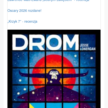
Oscary 2026 rozdane!
„Krzyk 7” - recenzja