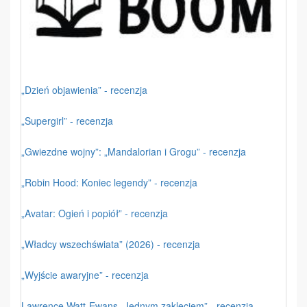
„Dzień objawienia” - recenzja
„Supergirl” - recenzja
„Gwiezdne wojny”: „Mandalorian i Grogu” - recenzja
„Robin Hood: Koniec legendy” - recenzja
„Avatar: Ogień i popiół” - recenzja
„Władcy wszechświata” (2026) - recenzja
„Wyjście awaryjne” - recenzja
Lawrence Watt-Ewans „Jednym zaklęciem” - recenzja