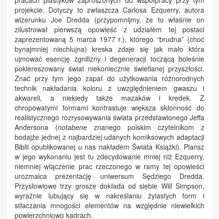
pracach plastyków zaproszonych do współpracy przy tym
projekcie. Dotyczy to zwłaszcza Carlosa Ezquerry, autora
wizerunku Joe Dredda (przypomnijmy, że to właśnie on
zilustrował pierwszą opowieść z udziałem tej postaci
zaprezentowaną 5 marca 1977 r.), którego “brudna” (choć
bynajmniej niechlujna) kreska zdaje się jak mało która
ujmować esencję zgnilizny i degeneracji toczącą boleśnie
pokiereszowany świat niekoniecznie świetlanej przyszłości.
Znać przy tym jego zapał do użytkowania różnorodnych
technik nakładania koloru z uwzględnieniem gwaszu i
akwareli, a niekiedy także mazaków i kredek. Z
chropowatymi formami kontrastuje większa skłonność do
realistycznego rozrysowywania świata przedstawionego Jeffa
Andersona (
notabene
znanego polskim czytelnikom z
bodajże jednej z najbardziej udanych komiksowych adaptacji
Biblii opublikowanej u nas nakładem Świata Książki). Plansz
w jego wykonaniu jest tu zdecydowanie mniej niż Ezquerry,
niemniej włączenie prac rzeczonego w ramy tej opowieści
urozmaica prezentację uniwersum Sędziego Dredda.
Przysłowiowe trzy grosze dokłada od siebie Will Simpson,
wyraźnie lubujący się w nakreślaniu żylastych form i
stłaczania mnogości elementów na względnie niewielkich
powierzchniowo kadrach.