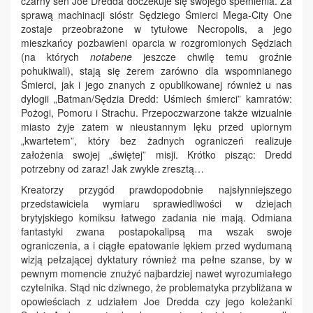
czarny sen Joe Dredda doczekuje się swojego spełnienia. Za
sprawą machinacji sióstr Sędziego Śmierci Mega-City One
zostaje przeobrażone w tytułowe Necropolis, a jego
mieszkańcy pozbawieni oparcia w rozgromionych Sędziach
(na których
notabene
jeszcze chwilę temu groźnie
pohukiwali), stają się żerem zarówno dla wspomnianego
Śmierci, jak i jego znanych z opublikowanej również u nas
dylogii „Batman/Sędzia Dredd: Uśmiech śmierci” kamratów:
Pożogi, Pomoru i Strachu. Przepoczwarzone także wizualnie
miasto żyje zatem w nieustannym lęku przed upiornym
„kwartetem”, który bez żadnych ograniczeń realizuje
założenia swojej „świętej” misji. Krótko pisząc: Dredd
potrzebny od zaraz! Jak zwykle zresztą…
Kreatorzy przygód prawdopodobnie najsłynniejszego
przedstawiciela wymiaru sprawiedliwości w dziejach
brytyjskiego komiksu łatwego zadania nie mają. Odmiana
fantastyki zwana postapokalipsą ma wszak swoje
ograniczenia, a i ciągłe epatowanie lękiem przed wydumaną
wizją pełzającej dyktatury również ma pełne szanse, by w
pewnym momencie znużyć najbardziej nawet wyrozumiałego
czytelnika. Stąd nic dziwnego, że problematyka przybliżana w
opowieściach z udziałem Joe Dredda czy jego koleżanki