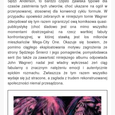
Sędzi Anderson, to bardzo często zjawiska typowe dla
czasów zaistnienia tych utworów, choć ukazane na ogół w
przerysowanej, stosownej dla konwencji cyklu formule. W
przypadku opowieści zebranych w niniejszym tomie Wagner
zdecydował się tym razem ograniczyć ową komiksowa quasi-
publicystykę (choć śladowo jest ona mimo wszystko
momentami dostrzegalna) na rzecz wartkiej fabuły
konfrontacyjnej, w której stawką jest los milionów
mieszkańców Mega-City One. Okazuje się bowiem, że
pomimo ciągłego eksploatowania motywu zagrożenia ze
strony Sędziego Śmierci i jego pomagierów, pomysłodawca
serii (bo także za zawartość niniejszego albumu odpowiada
John Wagner) nadal jest władny wykrzesać zeń ciąg
fabularny o znacznym natężeniu emocji i autentycznie
epickim rozmachu. Zwłaszcza że tym razem wszystko
wydaje się już stracone, a zagłada z trudem rekonstruowanej
społeczności niemal przesądzona.