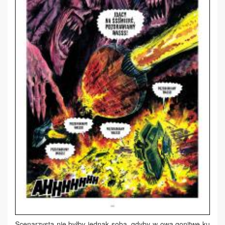
Scenarzysta nie byłby jednak sobą, gdyby w ową gonitwę ku