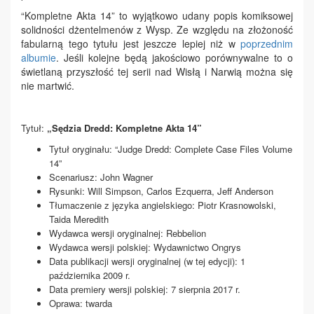
“Kompletne Akta 14” to wyjątkowo udany popis komiksowej
solidności dżentelmenów z Wysp. Ze względu na złożoność
fabularną tego tytułu jest jeszcze lepiej niż w
poprzednim
albumie
. Jeśli kolejne będą jakościowo porównywalne to o
świetlaną przyszłość tej serii nad Wisłą i Narwią można się
nie martwić.
Tytuł:
„Sędzia Dredd: Kompletne Akta 14”
Tytuł oryginału: “Judge Dredd: Complete Case Files Volume
14”
Scenariusz: John Wagner
Rysunki: Will Simpson, Carlos Ezquerra, Jeff Anderson
Tłumaczenie z języka angielskiego: Piotr Krasnowolski,
Taida Meredith
Wydawca wersji oryginalnej: Rebbelion
Wydawca wersji polskiej: Wydawnictwo Ongrys
Data publikacji wersji oryginalnej (w tej edycji): 1
października 2009
r.
Data premiery wersji polskiej: 7 sierpnia 2017
r.
Oprawa: twarda