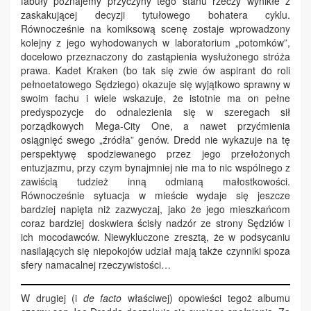
fabuły poznajemy przyczyny tego stanu rzeczy wynikłe z
zaskakującej decyzji tytułowego bohatera cyklu.
Równocześnie na komiksową scenę zostaje wprowadzony
kolejny z jego wyhodowanych w laboratorium „potomków”,
docelowo przeznaczony do zastąpienia wysłużonego stróża
prawa. Kadet Kraken (bo tak się zwie ów aspirant do roli
pełnoetatowego Sędziego) okazuje się wyjątkowo sprawny w
swoim fachu i wiele wskazuje, że istotnie ma on pełne
predyspozycje do odnalezienia się w szeregach sił
porządkowych Mega-City One, a nawet przyćmienia
osiągnięć swego „źródła” genów. Dredd nie wykazuje na tę
perspektywę spodziewanego przez jego przełożonych
entuzjazmu, przy czym bynajmniej nie ma to nic wspólnego z
zawiścią tudzież inną odmianą małostkowości.
Równocześnie sytuacja w mieście wydaje się jeszcze
bardziej napięta niż zazwyczaj, jako że jego mieszkańcom
coraz bardziej doskwiera ścisły nadzór ze strony Sędziów i
ich mocodawców. Niewykluczone zresztą, że w podsycaniu
nasilających się niepokojów udział mają także czynniki spoza
sfery namacalnej rzeczywistości…
W drugiej (i
de facto
właściwej) opowieści tegoż albumu