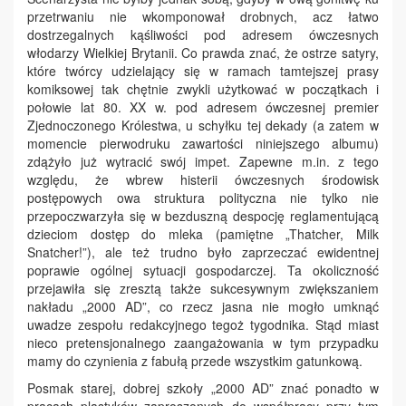
przetrwaniu nie wkomponował drobnych, acz łatwo
dostrzegalnych kąśliwości pod adresem ówczesnych
włodarzy Wielkiej Brytanii. Co prawda znać, że ostrze satyry,
które twórcy udzielający się w ramach tamtejszej prasy
komiksowej tak chętnie zwykli użytkować w początkach i
połowie lat 80. XX w. pod adresem ówczesnej premier
Zjednoczonego Królestwa, u schyłku tej dekady (a zatem w
momencie pierwodruku zawartości niniejszego albumu)
zdążyło już wytracić swój impet. Zapewne m.in. z tego
względu, że wbrew histerii ówczesnych środowisk
postępowych owa struktura polityczna nie tylko nie
przepoczwarzyła się w bezduszną despocję reglamentującą
dzieciom dostęp do mleka (pamiętne „Thatcher, Milk
Snatcher!”), ale też trudno było zaprzeczać ewidentnej
poprawie ogólnej sytuacji gospodarczej. Ta okoliczność
przejawiła się zresztą także sukcesywnym zwiększaniem
nakładu „2000 AD”, co rzecz jasna nie mogło umknąć
uwadze zespołu redakcyjnego tegoż tygodnika. Stąd miast
nieco pretensjonalnego zaangażowania w tym przypadku
mamy do czynienia z fabułą przede wszystkim gatunkową.
Posmak starej, dobrej szkoły „2000 AD” znać ponadto w