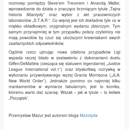
rozmowy pomiędzy Steve’em Trevorem i Amandą Waller,
wprowadzenie do działa o znacząco brzmiącym tytule „Tajna
historia Atlantydy” oraz wybór z akt pracowniczych
laboratoriów „S.T.A.R.”. Co więcej jest ich dokładnie tyle co w
miękko okładkowym, oryginalnym wydaniu zbiorczym. Tym
samym przynajmniej w tym przypadku polscy czytelnicy nie
mają powodów by czuć się uboższymi krewniakami swych
zaatlantyckich odpowiedników.
Ogólnie rzecz ujmując nowa odsłona przypadków Ligi
wypada raczej blado w zestawieniu z dokonaniami duetu
Giffen/DeMatteis (ciesząca się statusem legendarnej „Justice
League International vol.1”) oraz błyskotliwą rozrywką w
wykonaniu przywoływanego wyżej Granta Morrisona („JLA:
New World Order”). Jednakże pomimo co najmniej kilku
mankamentów w wymiarze fabularnym, jest to komiks,
któremu warto dać szansę. Wszak – jak w tytule – to ledwie
„Początek”.
Przemysław Mazur jest autorem bloga
Mezotyda