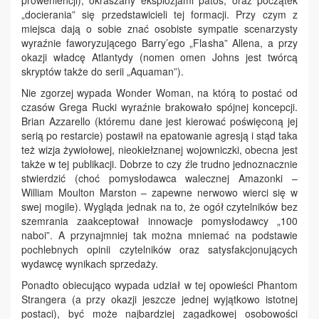
proweniencji), okraszany eksplozjami patos, oraz początek
„docierania” się przedstawicieli tej formacji. Przy czym z
miejsca dają o sobie znać osobiste sympatie scenarzysty
wyraźnie faworyzującego Barry’ego „Flasha” Allena, a przy
okazji władcę Atlantydy (nomen omen Johns jest twórcą
skryptów także do serii „Aquaman”).
Nie zgorzej wypada Wonder Woman, na którą to postać od
czasów Grega Rucki wyraźnie brakowało spójnej koncepcji.
Brian Azzarello (któremu dane jest kierować poświęconą jej
serią po restarcie) postawił na epatowanie agresją i stąd taka
też wizja żywiołowej, nieokiełznanej wojowniczki, obecna jest
także w tej publikacji. Dobrze to czy źle trudno jednoznacznie
stwierdzić (choć pomysłodawca walecznej Amazonki –
William Moulton Marston – zapewne nerwowo wierci się w
swej mogile). Wygląda jednak na to, że ogół czytelników bez
szemrania zaakceptował innowacje pomysłodawcy „100
naboi”. A przynajmniej tak można mniemać na podstawie
pochlebnych opinii czytelników oraz satysfakcjonujących
wydawcę wynikach sprzedaży.
Ponadto obiecująco wypada udział w tej opowieści Phantom
Strangera (a przy okazji jeszcze jednej wyjątkowo istotnej
postaci), być może najbardziej zagadkowej osobowości