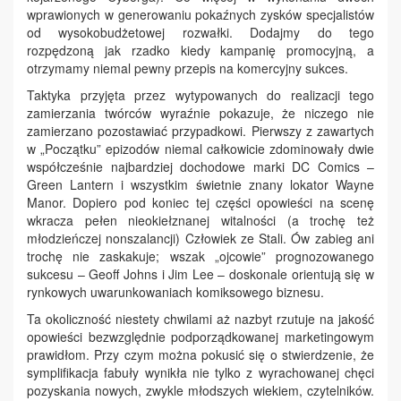
wprawionych w generowaniu pokaźnych zysków specjalistów
od wysokobudżetowej rozwałki. Dodajmy do tego
rozpędzoną jak rzadko kiedy kampanię promocyjną, a
otrzymamy niemal pewny przepis na komercyjny sukces.
Taktyka przyjęta przez wytypowanych do realizacji tego
zamierzania twórców wyraźnie pokazuje, że niczego nie
zamierzano pozostawiać przypadkowi. Pierwszy z zawartych
w „Początku” epizodów niemal całkowicie zdominowały dwie
współcześnie najbardziej dochodowe marki DC Comics –
Green Lantern i wszystkim świetnie znany lokator Wayne
Manor. Dopiero pod koniec tej części opowieści na scenę
wkracza pełen nieokiełznanej witalności (a trochę też
młodzieńczej nonszalancji) Człowiek ze Stali. Ów zabieg ani
trochę nie zaskakuje; wszak „ojcowie” prognozowanego
sukcesu – Geoff Johns i Jim Lee – doskonale orientują się w
rynkowych uwarunkowaniach komiksowego biznesu.
Ta okoliczność niestety chwilami aż nazbyt rzutuje na jakość
opowieści bezwzględnie podporządkowanej marketingowym
prawidłom. Przy czym można pokusić się o stwierdzenie, że
symplifikacja fabuły wynikła nie tylko z wyrachowanej chęci
pozyskania nowych, zwykle młodszych wiekiem, czytelników.