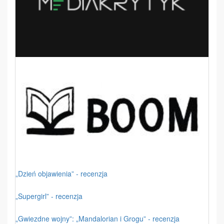
„Dzień objawienia” - recenzja
„Supergirl” - recenzja
„Gwiezdne wojny”: „Mandalorian i Grogu” - recenzja