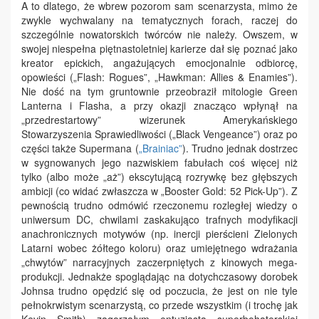
A to dlatego, że wbrew pozorom sam scenarzysta, mimo że
zwykle wychwalany na tematycznych forach, raczej do
szczególnie nowatorskich twórców nie należy. Owszem, w
swojej niespełna piętnastoletniej karierze dał się poznać jako
kreator epickich, angażujących emocjonalnie odbiorcę,
opowieści („Flash: Rogues”, „Hawkman: Allies & Enamies”).
Nie dość na tym gruntownie przeobraził mitologie Green
Lanterna i Flasha, a przy okazji znacząco wpłynął na
„przedrestartowy” wizerunek Amerykańskiego
Stowarzyszenia Sprawiedliwości („Black Vengeance”) oraz po
części także Supermana (
„Brainiac”
). Trudno jednak dostrzec
w sygnowanych jego nazwiskiem fabułach coś więcej niż
tylko (albo może „aż”) ekscytującą rozrywkę bez głębszych
ambicji (co widać zwłaszcza w „Booster Gold: 52 Pick-Up”). Z
pewnością trudno odmówić rzeczonemu rozległej wiedzy o
uniwersum DC, chwilami zaskakująco trafnych modyfikacji
anachronicznych motywów (np. inercji pierścieni Zielonych
Latarni wobec żółtego koloru) oraz umiejętnego wdrażania
„chwytów” narracyjnych zaczerpniętych z kinowych mega-
produkcji. Jednakże spoglądając na dotychczasowy dorobek
Johnsa trudno opędzić się od poczucia, że jest on nie tyle
pełnokrwistym scenarzystą, co przede wszystkim (i trochę jak
Kevin Smith) zagorzałym entuzjastą superbohaterskiej