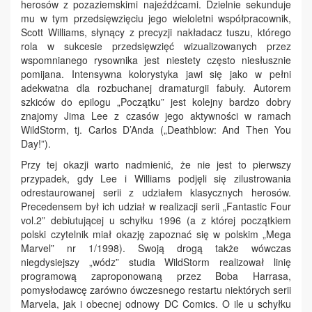
herosów z pozaziemskimi najeźdźcami. Dzielnie sekunduje
mu w tym przedsięwzięciu jego wieloletni współpracownik,
Scott Williams, słynący z precyzji nakładacz tuszu, którego
rola w sukcesie przedsięwzięć wizualizowanych przez
wspomnianego rysownika jest niestety często niesłusznie
pomijana. Intensywna kolorystyka jawi się jako w pełni
adekwatna dla rozbuchanej dramaturgii fabuły. Autorem
szkiców do epilogu „Początku” jest kolejny bardzo dobry
znajomy Jima Lee z czasów jego aktywności w ramach
WildStorm, tj. Carlos D’Anda („Deathblow: And Then You
Day!”).
Przy tej okazji warto nadmienić, że nie jest to pierwszy
przypadek, gdy Lee i Williams podjęli się zilustrowania
odrestaurowanej serii z udziałem klasycznych herosów.
Precedensem był ich udział w realizacji serii „Fantastic Four
vol.2” debiutującej u schyłku 1996 (a z której początkiem
polski czytelnik miał okazję zapoznać się w polskim „Mega
Marvel” nr 1/1998). Swoją drogą także wówczas
niegdysiejszy „wódz” studia WildStorm realizował linię
programową zaproponowaną przez Boba Harrasa,
pomysłodawcę zarówno ówczesnego restartu niektórych serii
Marvela, jak i obecnej odnowy DC Comics. O ile u schyłku