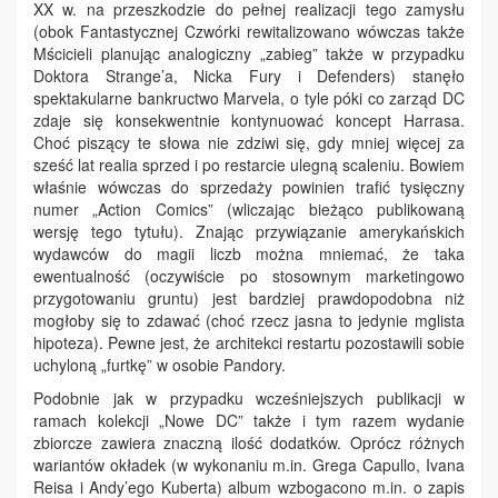
XX w. na przeszkodzie do pełnej realizacji tego zamysłu
(obok Fantastycznej Czwórki rewitalizowano wówczas także
Mścicieli planując analogiczny „zabieg” także w przypadku
Doktora Strange’a, Nicka Fury i Defenders) stanęło
spektakularne bankructwo Marvela, o tyle póki co zarząd DC
zdaje się konsekwentnie kontynuować koncept Harrasa.
Choć piszący te słowa nie zdziwi się, gdy mniej więcej za
sześć lat realia sprzed i po restarcie ulegną scaleniu. Bowiem
właśnie wówczas do sprzedaży powinien trafić tysięczny
numer „Action Comics” (wliczając bieżąco publikowaną
wersję tego tytułu). Znając przywiązanie amerykańskich
wydawców do magii liczb można mniemać, że taka
ewentualność (oczywiście po stosownym marketingowo
przygotowaniu gruntu) jest bardziej prawdopodobna niż
mogłoby się to zdawać (choć rzecz jasna to jedynie mglista
hipoteza). Pewne jest, że architekci restartu pozostawili sobie
uchyloną „furtkę” w osobie Pandory.
Podobnie jak w przypadku wcześniejszych publikacji w
ramach kolekcji „Nowe DC” także i tym razem wydanie
zbiorcze zawiera znaczną ilość dodatków. Oprócz różnych
wariantów okładek (w wykonaniu m.in. Grega Capullo, Ivana
Reisa i Andy’ego Kuberta) album wzbogacono m.in. o zapis