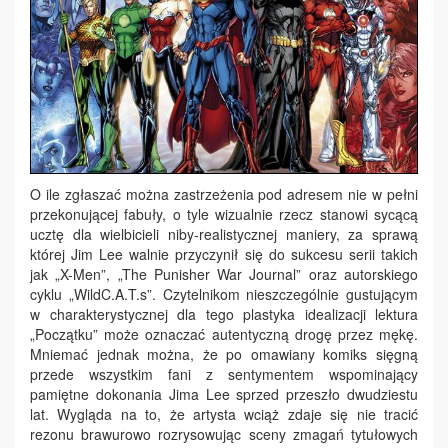
O ile zgłaszać można zastrzeżenia pod adresem nie w pełni
przekonującej fabuły, o tyle wizualnie rzecz stanowi sycącą
ucztę dla wielbicieli niby-realistycznej maniery, za sprawą
której Jim Lee walnie przyczynił się do sukcesu serii takich
jak „X-Men”, „The Punisher War Journal” oraz autorskiego
cyklu „WildC.A.T.s”. Czytelnikom nieszczególnie gustującym
w charakterystycznej dla tego plastyka idealizacji lektura
„Początku” może oznaczać autentyczną drogę przez mękę.
Mniemać jednak można, że po omawiany komiks sięgną
przede wszystkim fani z sentymentem wspominający
pamiętne dokonania Jima Lee sprzed przeszło dwudziestu
lat. Wygląda na to, że artysta wciąż zdaje się nie tracić
rezonu brawurowo rozrysowując sceny zmagań tytułowych