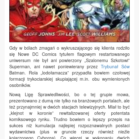
Gdy w bólach zmagań o wykruszającego się klienta rodziło
się Nowe DC Comics tytułem flagowym restartowanego
uniwersum nie był ani powierzony „Szalonemu Szkotowi”
Superman, ani nawet poniewierany przez
Trybunał Sów
Batman. Rola „lodołamacza” przypadła bowiem czołowej
formacji trykociarskiej skupiającej m.in. obu wymienionych
osobników.
Nową Ligę Sprawiedliwości, bo o tej grupie mowa,
prezentowano z dumą nie tylko na branżowych portalach, ale
też przynajmniej w dwóch stacjach telewizyjnych. Miał to być
„klejnot w koronie” rewitalizowanej oferty potentata
komiksowego rynku. Trudno bowiem o lepszy przepis na
sukces niż kumulacja najlepiej rozpoznawalnych postaci
wydawnictwa (plus w gruncie rzeczy również nieźle
kojarzonego Cyborga). Co więcej w wykonaniu dwóch