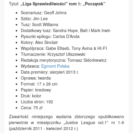
Tytuł:
„Liga Sprawiedliwości” tom 1: „Początek”
Scenariusz: Geoff Johns
Szkic: Jim Lee
Tusz: Scott Williams
Dodatkowy tusz: Sandra Hope, Batt i Mark Irwin
Rysunki epilogu: Carlos D’Anda
Kolory: Alex Sinclair
Współpraca: Gabe Eltaeb, Tony Avina & HI-FI
Tłumaczenie: Krzysztof Uliszewski
Redakcja merytoryczna: Tomasz Sidorkiewicz
Wydawca:
Egmont Polska
Data premiery: sierpień 2013 r.
Oprawa: twarda
Format: 17 x 26 cm
Papier: kredowy
Druk: kolor
Liczba stron: 192
Cena: 75 zł
Zawartość niniejszego wydania zbiorczego opublikowano
pierwotnie w miesięczniku „Justice League vol.1” nr 1-6
(październik 2011 - kwiecień 2012 r.)