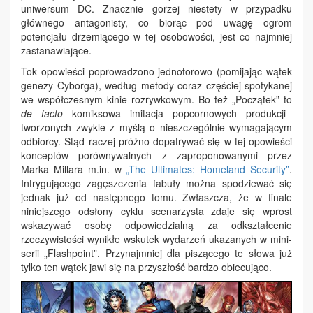
uniwersum DC. Znacznie gorzej niestety w przypadku
głównego antagonisty, co biorąc pod uwagę ogrom
potencjału drzemiącego w tej osobowości, jest co najmniej
zastanawiające.
Tok opowieści poprowadzono jednotorowo (pomijając wątek
genezy Cyborga), według metody coraz częściej spotykanej
we współczesnym kinie rozrywkowym. Bo też „Początek” to
de facto
komiksowa imitacja popcornowych produkcji
tworzonych zwykle z myślą o nieszczególnie wymagającym
odbiorcy. Stąd raczej próżno dopatrywać się w tej opowieści
konceptów porównywalnych z zaproponowanymi przez
Marka Millara m.in. w
„The Ultimates: Homeland Security”
.
Intrygującego zagęszczenia fabuły można spodziewać się
jednak już od następnego tomu. Zwłaszcza, że w finale
niniejszego odsłony cyklu scenarzysta zdaje się wprost
wskazywać osobę odpowiedzialną za odkształcenie
rzeczywistości wynikłe wskutek wydarzeń ukazanych w mini-
serii „Flashpoint”. Przynajmniej dla piszącego te słowa już
tylko ten wątek jawi się na przyszłość bardzo obiecująco.