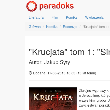
Literatura
Film
Komiks
Wydarzenia
Główna
Komiks
Recenzje
"Krucjata" tom 1:
"Krucjata" tom 1: "S
Autor: Jakub Syty
Dodane: 17-08-2013 10:03 (
13 lat temu
)
Zbrojne wyprawy kr
o Jerozolimę, który
wszystkim grobu Je
zwycięstwa i porażki