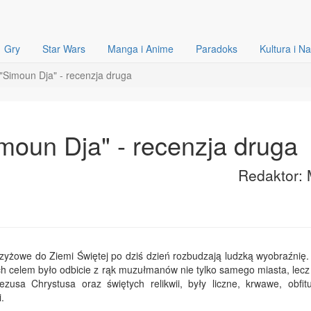
Gry
Star Wars
Manga i Anime
Paradoks
Kultura i N
 "Simoun Dja" - recenzja druga
imoun Dja" - recenzja druga
Redaktor: 
zyżowe do Ziemi Świętej po dziś dzień rozbudzają ludzką wyobraźnię. 
ch celem było odbicie z rąk muzułmanów nie tylko samego miasta, lecz
zusa Chrystusa oraz świętych relikwii, były liczne, krwawe, obfit
.