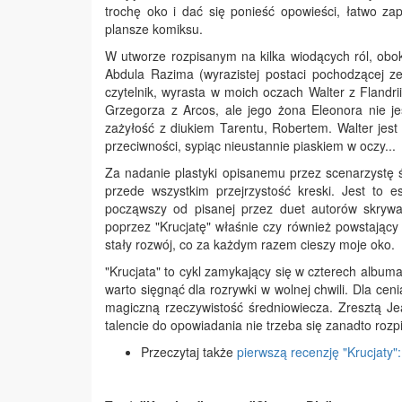
trochę oko i dać się ponieść opowieści, łatwo za
plansze komiksu.
W utworze rozpisanym na kilka wiodących ról, obok 
Abdula Razima (wyrazistej postaci pochodzącej 
czytelnik, wyrasta w moich oczach Walter z Flandri
Grzegorza z Arcos, ale jego żona Eleonora nie jes
zażyłość z diukiem Tarentu, Robertem. Walter jest
przeciwności, sypiąc nieustannie piaskiem w oczy...
Za nadanie plastyki opisanemu przez scenarzystę ś
przede wszystkim przejrzystość kreski. Jest to e
począwszy od pisanej przez duet autorów skrywa
poprzez "Krucjatę" właśnie czy również powstający
stały rozwój, co za każdym razem cieszy moje oko.
"Krucjata" to cykl zamykający się w czterech album
warto sięgnąć dla rozrywki w wolnej chwili. Dla ce
magiczną rzeczywistość średniowiecza. Zresztą Jea
talencie do opowiadania nie trzeba się zanadto rozp
Przeczytaj także
pierwszą recenzję "Krucjaty"