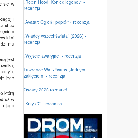
„Robin Hood: Koniec legendy” -
c się w
recenzja
kiego) i
„Avatar: Ogień i popiół” - recenzja
ać chce
 zięciem
„Władcy wszechświata” (2026) -
ystkimi
recenzja
ędzi mu
„Wyjście awaryjne” - recenzja
ną jest
ownika,
Lawrence Watt-Ewans „Jednym
cony"),
zaklęciem” - recenzja
ję jego
Oscary 2026 rozdane!
po którą
odróż w
„Krzyk 7” - recenzja
 o jego