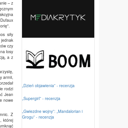
anie – z
ięcznym
akcyjna
 Dufaux
orię".
os siły
 jednak
dców czy
 na losy
cją, a z
rzystę,
 armii,
aprzedał
„Dzień objawienia” - recenzja
ie rodzi
ać Jean
„Supergirl” - recenzja
ie nowe
„Gwiezdne wojny”: „Mandalorian i
mnic. Z
Grogu” - recenzja
, której
rzymknąć