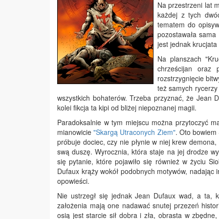
Na przestrzeni lat m
każdej z tych dwóc
tematem do opisyw
pozostawała sama P
jest jednak krucjat
Na planszach "Kru
chrześcijan oraz
rozstrzygnięcie bit
też samych rycerzy 
wszystkich bohaterów. Trzeba przyznać, że Jean Duf
kolei fikcja ta kipi od bliżej niepoznanej magii.
Paradoksalnie w tym miejscu można przytoczyć ma
mianowicie
"Skargą Utraconych Ziem"
. Oto bowiem 
próbuje dociec, czy nie płynie w niej krew demona, 
swą duszę. Wyrocznia, która staje na jej drodze wy
się pytanie, które pojawiło się również w życiu 
Dufaux krąży wokół podobnych motywów, nadając im
opowieści.
Nie ustrzegł się jednak Jean Dufaux wad, a ta, 
założenia mają one nadawać snutej przezeń historii
osią jest starcie sił dobra i zła, obrasta w zbędn