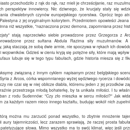
iasto przechodziło z rąk do rąk, raz mieli je chrześcijanie, raz muzułm
h perspektyw innowiercy. Nic dziwnego, że krucjaty stały się wdz
ania chwalebnych czynów europejskiego rycerstwa. Oprócz tego atr
alestyna z jej oryginalnym kolorytem. Przedmiotem opowieści Jeana
a inna niż wszystkie, "naznaczona przez demona, zapomniana przez hist
cjaty" stają naprzeciwko siebie prowadzone przez Grzegorza z Arc
 prowadzone przez sułtana Abdula Razima siły muzułmanów. A
wy, jaką staczają ze sobą dwie armie, nie spoczywa w rękach ich dowó
i wojowników. Gdzieś w cieniu kryją się potężne siły, które mają wpływ
aux lubuje się w tego typu fabułach, gdzie historia miesza się z fik
ksymę związaną z innym cyklem napisanym przez belgijskiego scena
Syria z Arcos, córka wspomnianego wyżej sędziwego rycerza i dowódcy
czy nie czai się w niej oblicze diabła, któremu jeden z jej przodków z
raźnie przestrzega młodą bohaterkę, by ta unikała miłości. I tu właśn
Sioban z rodu Sudennów: "Czy zło mieszka w sercu miłości?" Jak wid
 za każdym razem nieco innego kształtu, budując wokół nich zupełn
którą można mu zarzucić ponad wszystko, to zbytnie mnożenie taje
 aury tajemniczości, lecz zarazem sprawiają, że raczej prosta fabuła
e, patetyzujące słowa. Mimo wszystko ma to swój klimat, więc jeśli p