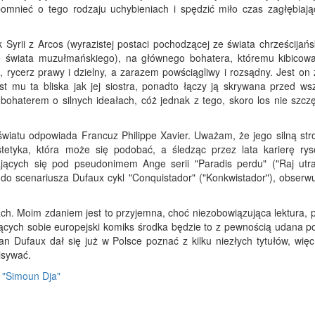
pomnieć o tego rodzaju uchybieniach i spędzić miło czas zagłębiają
Syrii z Arcos (wyrazistej postaci pochodzącej ze świata chrześcijańs
ze świata muzułmańskiego), na głównego bohatera, któremu kibicow
i, rycerz prawy i dzielny, a zarazem powściągliwy i rozsądny. Jest on
t mu ta bliska jak jej siostra, ponadto łączy ją skrywana przed wsz
 bohaterem o silnych ideałach, cóż jednak z tego, skoro los nie szcz
wiatu odpowiada Francuz Philippe Xavier. Uważam, że jego silną stro
stetyka, która może się podobać, a śledząc przez lata karierę rys
jących się pod pseudonimem Ange serii "Paradis perdu" ("Raj utra
 do scenariusza Dufaux cykl "Conquistador" ("Konkwistador"), obserwu
ach. Moim zdaniem jest to przyjemna, choć niezobowiązująca lektura, 
niących sobie europejski komiks środka będzie to z pewnością udana p
n Dufaux dał się już w Polsce poznać z kilku niezłych tytułów, więc
isywać.
: "Simoun Dja"