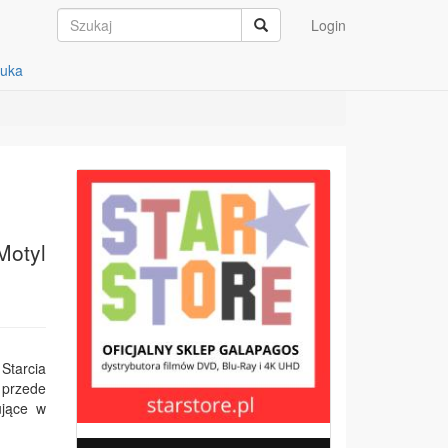
Login
auka
Motyl
Starcia
 przede
ujące w