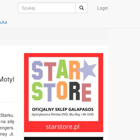
Login
auka
Motyl
Starku.
 na siłę
engers.
ney Jr.