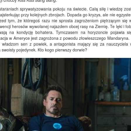
zji choćby
Kiss Kiss Bang Bang
.
staraniach sprywatyzowania pokoju na świecie. Całą siłę i wiedzę zos
ajsterkując przy kolejnych zbrojach. Dopada go kryzys, ale nie egzyste
zed tym, że któregoś razu nie sprosta zagrożeniom piętrzącym się w
wencji herosów wywołanej najazdem obcej rasy na Ziemię. Te lęki i fob
ywają na kondycję bohatera. Tymczasem na horyzoncie pojawia s
acja w Ameryce jest zagrożona z powodu złowieszczego Mandaryna. 
 władzom sen z powiek, a antagonista mający się za nauczyciela
 swoisty pojedynek. Kto kogo pierwszy dorwie?