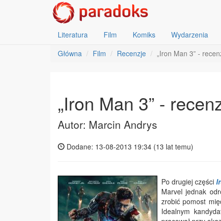
Literatura
Film
Komiks
Wydarzenia
Główna
Film
Recenzje
„Iron Man 3” - recen
„Iron Man 3” - recen
Autor: Marcin Andrys
Dodane: 13-08-2013 19:34 (
13 lat temu
)
Po drugiej części
I
Marvel jednak odro
zrobić pomost mię
Idealnym kandyda