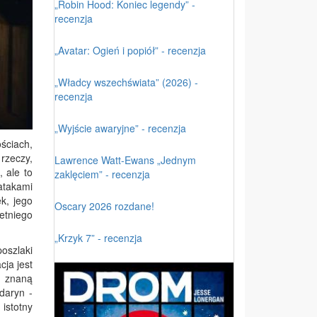
„Robin Hood: Koniec legendy” -
recenzja
„Avatar: Ogień i popiół” - recenzja
„Władcy wszechświata” (2026) -
recenzja
„Wyjście awaryjne” - recenzja
ściach,
 rzeczy,
Lawrence Watt-Ewans „Jednym
 ale to
zaklęciem” - recenzja
atakami
ek, jego
Oscary 2026 rozdane!
etniego
„Krzyk 7” - recenzja
oszlaki
ja jest
e znaną
daryn -
istotny