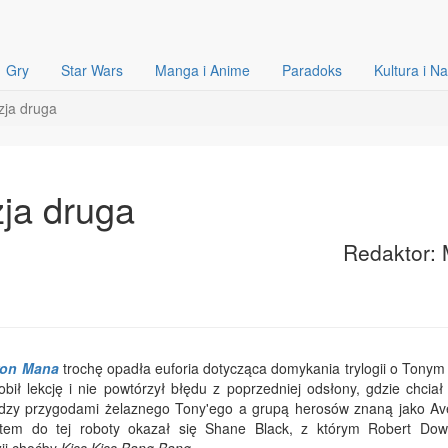
Gry
Star Wars
Manga i Anime
Paradoks
Kultura i N
zja druga
zja druga
Redaktor: 
ron Mana
trochę opadła euforia dotycząca domykania trylogii o Tonym 
bił lekcję i nie powtórzył błędu z poprzedniej odsłony, gdzie chciał
dzy przygodami żelaznego Tony'ego a grupą herosów znaną jako Av
tem do tej roboty okazał się Shane Black, z którym Robert Dow