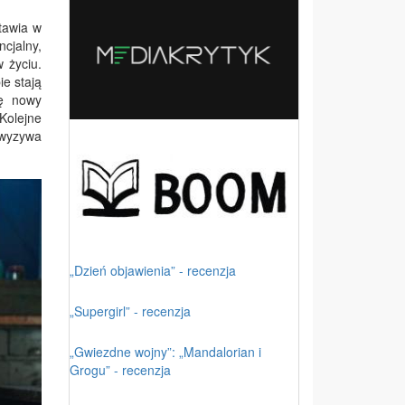
tawia w
ncjalny,
 życiu.
ie stają
ię nowy
Kolejne
 wyzywa
„Dzień objawienia” - recenzja
„Supergirl” - recenzja
„Gwiezdne wojny”: „Mandalorian i
Grogu” - recenzja