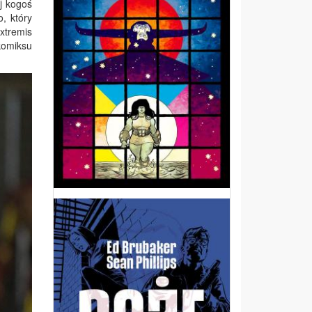
j kogoś
, który
xtremis
komiksu