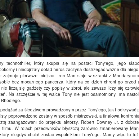
 technothiller, który skupia się na postaci Tony'ego, jego słabo
pokorny i niedojrzały dotąd heros zaczyna dostrzegać ważne dla niego
ie zajmuje pierwsze miejsce. Iron Man staje w szranki z Mandarynem,
sobie bez mocarnego pancerza, który na co dzień chroni go przed 
 nie liczą się gadżety czy popisy w zbroi, ale zawsze liczy się człowi
ożeń. Na szczęście w tej walce Tony nie jest osamotniony, ma nastol
e Rhodiego.
podążać za śledztwem prowadzonym przez Tony'ego, jak i odkrywać p
ty poprowadzone zostały w sposób mistrzowski, a finałowa konfrontac
sztą zaangażowani do projektu aktorzy. Robert Downey Jr. z dobrz
ką filmu. W rolach przeciwników błyszczą zarówno zmanierowany Man
 który niegdyś chciał zostać wspólnikiem Tony'ego. Mamy więc tu też 