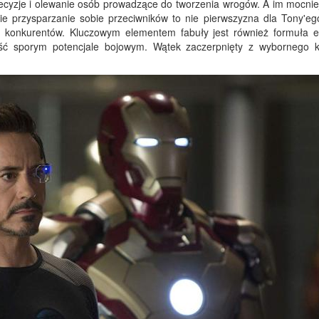
 decyzje i olewanie osób prowadzące do tworzenia wrogów. A im mocnie
e przysparzanie sobie przeciwników to nie pierwszyzna dla Tony'ego
ch konkurentów. Kluczowym elementem fabuły jest również formuła e
ość sporym potencjale bojowym. Wątek zaczerpnięty z wybornego 