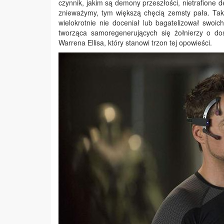
czynnik, jakim są demony przeszłości, nietrafione
znieważymy, tym większą chęcią zemsty pała. Taki
wielokrotnie nie doceniał lub bagatelizował swoi
tworząca samoregenerujących się żołnierzy o d
Warrena Ellisa, który stanowi trzon tej opowieści.