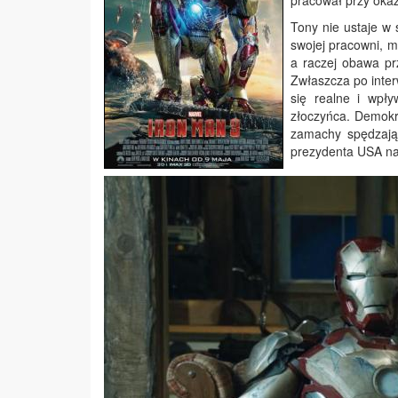
pracował przy oka
Tony nie ustaje w 
swojej pracowni, m
a raczej obawa pr
Zwłaszcza po inter
się realne i wpł
złoczyńca. Demokr
zamachy spędzają
prezydenta USA na