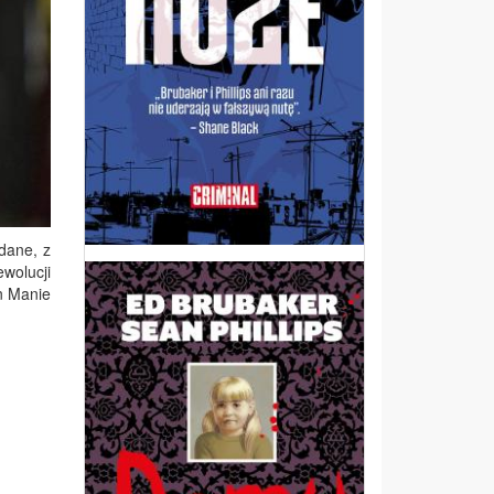
dane, z
wolucji
on Manie