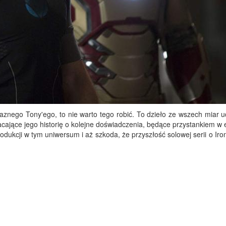
aznego Tony'ego, to nie warto tego robić. To dzieło ze wszech miar u
ające jego historię o kolejne doświadczenia, będące przystankiem w e
odukcji w tym uniwersum i aż szkoda, że przyszłość solowej serii o Ir