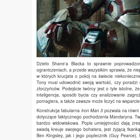
Dzieło Shane'a Blacka to sprawnie poprowadzony
ograniczeniach, a przede wszystkim sprawia, że nie
w których krucjata o pokój na świecie niekonieczn
Tony musi udowodnić swoją wartość, czy poradzi 
złoczyńców. Podejście twórcy jest o tyle istotne, że
inteligencja, sposób bycia czy analizowanie zagr
pomagiera, a także zawsze może liczyć na wsparci
Konstrukcja fabularna
Iron Man 3
pozwala na równi 
dotyczące faktycznego pochodzenia Mandaryna. Twis
bardzo widowiskowa. Popis umiejętności dają zre
swadą kreuje swojego bohatera, jest żyjącą tkan
Ben Kingsley, jak i jego poplecznik (Guy Pearce),