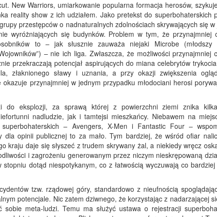
cut. New Warriors, umiarkowanie popularna formacja herosów, szykuje
inka reality show z ich udziałem. Jako pretekst do superbohaterskich
grupy przestępców o nadnaturalnych zdolnościach skrywających się w
nie wyróżniających się budynków. Problem w tym, że przynajmniej 
sobników to – jak słusznie zauważa niejaki Microbe (młodszy
Wojowników”) – nie ich liga. Zwłaszcza, że możliwości przynajmniej c
ie przekraczają potencjał aspirujących do miana celebrytów trykociar
la, złaknionego sławy i uznania, a przy okazji zwiększenia ogląd
 okazuje przynajmniej w jednym przypadku młodociani herosi porywaj
zi do eksplozji, za sprawą której z powierzchni ziemi znika kilk
fortunni nadludzie, jak i tamtejsi mieszkańcy. Niebawem na miejsc
yn superbohaterskich – Avengers, X-Men i Fantastic Four – wspo
 dla opinii publicznej to za mało. Tym bardziej, że wśród ofiar nali
o kraju daje się słyszeć z trudem skrywany żal, a niekiedy wręcz osk
kodliwości i zagrożeniu generowanym przez niczym nieskrępowaną dzia
w stopniu dotąd niespotykanym, co z łatwością wyczuwają co bardziej 
cydentów tzw. rządowej góry, standardowo z nieufnością spoglądają
nym potencjale. Nic zatem dziwnego, że korzystając z nadarzającej si
sobie meta-ludzi. Temu ma służyć ustawa o rejestracji superbohat