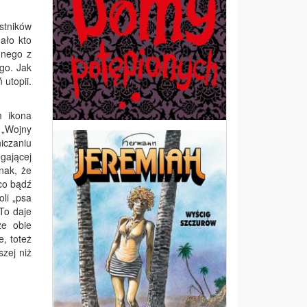
stników
ało kto
dnego z
go. Jak
 utopii.
m ikona
 „Wojny
iczaniu
gającej
nak, że
 co bądź
oli „psa
To daje
że obie
e, toteż
zej niż