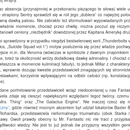
j ferajny.
go absencja (przynajmniej w przekonaniu piszącego te słowa) wiele u
 strapiony Sentry sprawdził się w roli jego „dublera” co najwyżej poło
owną dawką patosu. Nie zabrakło też sformułowań wypowiadanych pr
 właśnie momencie, chociaż przez chwilę, można poczuć się niczym
tanowił ceniony „niezbędnik” dowodzonej przez Kapitana Amerykę dru
o sprawdzony w przypadku niegdyś bestselerowej serii „Thunderbolts v
ics, „Suicide Squad vol.1”) motyw posłużenia się przez władze pochw
miejsce m.in. dla Venoma (wówczas w symbiozie z dawnym znajomkiem 
, toteż ta okoliczność wróży dodatkową dawkę adrenaliny. I chociaż c
łaszcza w momencie kulminacji fabuły), to jednak Millar z charaktery
ci, wprawnie dozując kwestie przedstawicieli zmagających się stronnict
stawkami, korzystnie wpływającymi na odbiór całości (np. konstatacj
e).
ane portretowanie przedstawicieli wciąż niedocenianej u nas Fantas
rvela zdaje się cieszyć największymi względami tegoż twórcy, czemu
rs. Thing” oraz „The Galactus Engine”. Nie inaczej rzecz się 
czny”
, gdzie również mocnym akcentem był udział lokatorów Baxter Bu
chardsa, przedstawiciela nieformalnego triumwiratu (obok Starka 
awy. Gwoli prawdy obecny tu Mr. Fantastic nic nie traci z przypis
dliwości wiedzy. Nie jest to już jednak ów przyjazny wszystkim geni