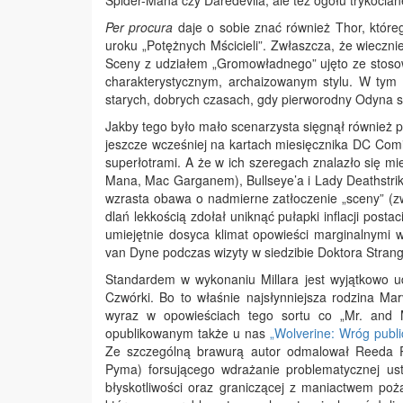
Spider-Mana czy Daredevila, ale też ogółu trykociane
Per procura
daje o sobie znać również Thor, które
uroku „Potężnych Mścicieli”. Zwłaszcza, że wiecznie
Sceny z udziałem „Gromowładnego” ujęto ze stos
charakterystycznym, archaizowanym stylu. W tym
starych, dobrych czasach, gdy pierworodny Odyna s
Jakby tego było mało scenarzysta sięgnął również p
jeszcze wcześniej na kartach miesięcznika DC Com
superłotrami. A że w ich szeregach znalazło się 
Mana, Mac Garganem), Bullseye’a i Lady Deathstrike
wzrasta obawa o nadmierne zatłoczenie „sceny” (zw
dlań lekkością zdołał uniknąć pułapki inflacji posta
umiejętnie dosyca klimat opowieści marginalnymi w
van Dyne podczas wizyty w siedzibie Doktora Strang
Standardem w wykonaniu Millara jest wyjątkowo ud
Czwórki. Bo to właśnie najsłynniejsza rodzina Ma
wyraz w opowieściach tego sortu co „Mr. and M
opublikowanym także u nas
„Wolverine: Wróg publi
Ze szczególną brawurą autor odmalował Reeda Ri
Pyma) forsującego wdrażanie problematycznej ust
błyskotliwości oraz graniczącej z maniactwem pożą