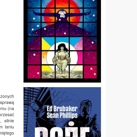
dzonych
 sprawą
emu (na
krzesać
 silnie
m laniu
niętego