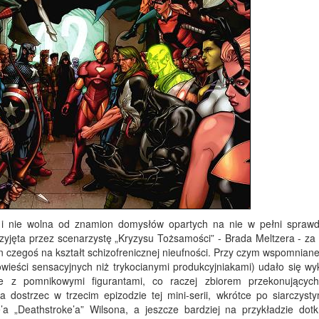
a i nie wolna od znamion domysłów opartych na nie w pełni spraw
rzyjęta przez scenarzystę „Kryzysu Tożsamości” - Brada Meltzera - za
 czegoś na kształt schizofrenicznej nieufności. Przy czym wspomnian
wieści sensacyjnych niż trykocianymi produkcyjniakami) udało się wy
e z pomnikowymi figurantami, co raczej zbiorem przekonujących,
 dostrzec w trzecim epizodzie tej mini-serii, wkrótce po siarczysty
a „Deathstroke’a” Wilsona, a jeszcze bardziej na przykładzie dotk