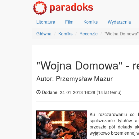
Literatura
Film
Komiks
Wydarzenia
Główna
Komiks
Recenzje
"Wojna Domowa" 
"Wojna Domowa" - r
Autor: Przemysław Mazur
Dodane: 24-01-2013 16:28 (
14 lat temu
)
Ku rozczarowaniu co b
spolszczanie tytułów a
przeszło pół dekady ak
wyjątkowo brzemiennej 