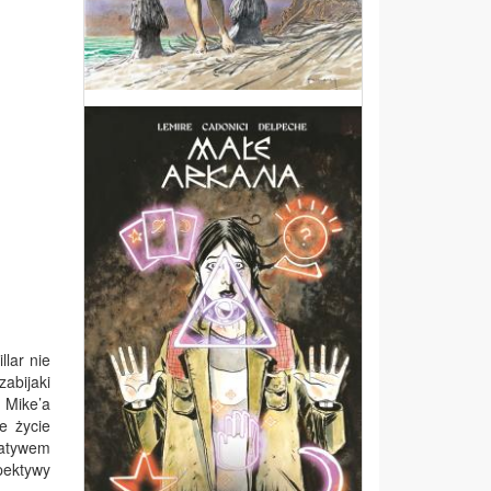
llar nie
zabijaki
 Mike’a
e życie
ratywem
pektywy