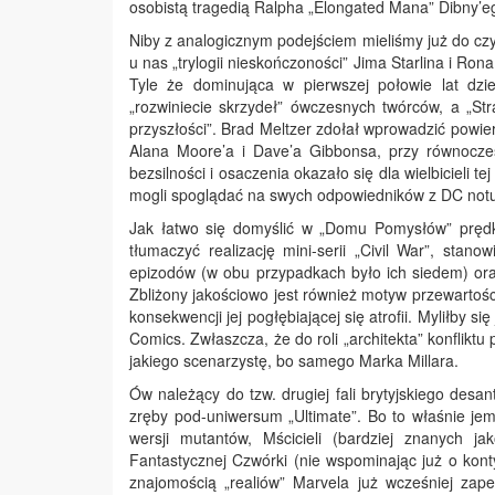
osobistą tragedią Ralpha „Elongated Mana” Dibny’
Niby z analogicznym podejściem mieliśmy już do czy
u nas „trylogii nieskończoności” Jima Starlina i Ron
Tyle że dominująca w pierwszej połowie lat dzi
„rozwiniecie skrzydeł” ówczesnych twórców, a „S
przyszłości”. Brad Meltzer zdołał wprowadzić pow
Alana Moore’a i Dave’a Gibbonsa, przy równocze
bezsilności i osaczenia okazało się dla wielbicieli 
mogli spoglądać na swych odpowiedników z DC notu
Jak łatwo się domyślić w „Domu Pomysłów” prędk
tłumaczyć realizację mini-serii „Civil War”, stan
epizodów (w obu przypadkach było ich siedem) oraz
Zbliżony jakościowo jest również motyw przewarto
konsekwencji jej pogłębiającej się atrofii. Myliłby 
Comics. Zwłaszcza, że do roli „architekta” konflik
jakiego scenarzystę, bo samego Marka Millara.
Ów należący do tzw. drugiej fali brytyjskiego desa
zręby pod-uniwersum „Ultimate”. Bo to właśnie j
wersji mutantów, Mścicieli (bardziej znanych j
Fantastycznej Czwórki (nie wspominając już o konty
znajomością „realiów” Marvela już wcześniej zap