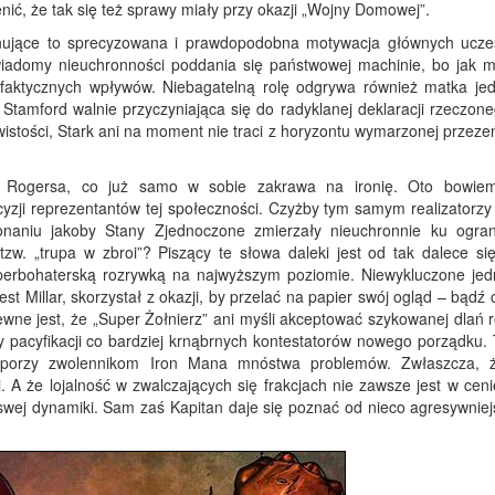
enić, że tak się też sprawy miały przy okazji „Wojny Domowej”.
konujące to sprecyzowana i prawdopodobna motywacja głównych ucze
 świadomy nieuchronności poddania się państwowej machinie, bo jak m
ej faktycznych wpływów. Niebagatelną rolę odgrywa również matka je
Stamford walnie przyczyniająca się do radyklanej deklaracji rzeczone
wistości, Stark ani na moment nie traci z horyzontu wymarzonej przezeń
a Rogersa, co już samo w sobie zakrawa na ironię. Oto bowie
yzji reprezentantów tej społeczności. Czyżby tym samym realizatorzy
aniu jakoby Stany Zjednoczone zmierzały nieuchronnie ku ogran
. „trupa w zbroi”? Piszący te słowa daleki jest od tak dalece się
uperbohaterską rozrywką na najwyższym poziomie. Niewykluczone jed
st Millar, skorzystał z okazji, by przelać na papier swój ogląd – bądź
wne jest, że „Super Żołnierz” ani myśli akceptować szykowanej dlań r
 pacyfikacji co bardziej krnąbrnych kontestatorów nowego porządku. 
ysporzy zwolennikom Iron Mana mnóstwa problemów. Zwłaszcza, 
 A że lojalność w zwalczających się frakcjach nie zawsze jest w ceni
swej dynamiki. Sam zaś Kapitan daje się poznać od nieco agresywniejs