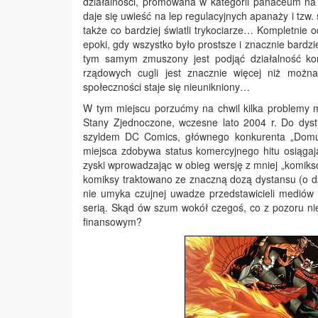
działalności, promowana w kategorii panaceum na 
daje się uwieść na lep regulacyjnych apanaży i tzw.
także co bardziej światli trykociarze… Kompletnie 
epoki, gdy wszystko było prostsze i znacznie bardzi
tym samym zmuszony jest podjąć działalność kon
rządowych cugli jest znacznie więcej niż możn
społeczności staje się nieunikniony…
W tym miejscu porzućmy na chwil kilka problemy m
Stany Zjednoczone, wczesne lato 2004 r. Do dystryb
szyldem DC Comics, głównego konkurenta „Domu P
miejsca zdobywa status komercyjnego hitu osiągaj
zyski wprowadzając w obieg wersję z mniej „komik
komiksy traktowano ze znaczną dozą dystansu (o d
nie umyka czujnej uwadze przedstawicieli mediów
serią. Skąd ów szum wokół czegoś, co z pozoru ni
finansowym?