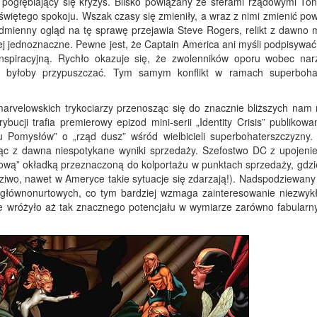
pogłębiający się kryzys. Blisko powiązany ze sferami rządowymi Ton
 świętego spokoju. Wszak czasy się zmieniły, a wraz z nimi zmienić pow
odmienny ogląd na tę sprawę przejawia Steve Rogers, relikt z dawno m
ej jednoznaczne. Pewne jest, że Captain America ani myśli podpisywać l
spiracyjną. Rychło okazuje się, że zwolenników oporu wobec nar
a byłoby przypuszczać. Tym samym konflikt w ramach superbohat
arvelowskich trykociarzy przenosząc się do znacznie bliższych nam r
ucji trafia premierowy epizod mini-serii „Identity Crisis” publikowa
omysłów” o „rząd dusz” wśród wielbicieli superbohaterszczyzny. 
ąc z dawna niespotykane wyniki sprzedaży. Szefostwo DC z upojenie
sową” okładką przeznaczoną do kolportażu w punktach sprzedaży, gdzi
ziwo, nawet w Ameryce takie sytuacje się zdarzają!). Nadspodziewany
 głównonurtowych, co tym bardziej wzmaga zainteresowanie niezwykł
e wróżyło aż tak znacznego potencjału w wymiarze zarówno fabularny