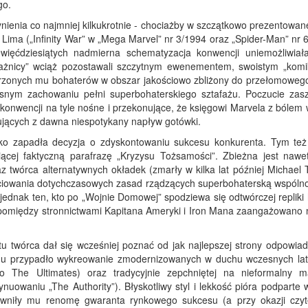
ego.
nienia co najmniej kilkukrotnie - chociażby w szczątkowo prezentowan
a Lima („Infinity War” w „Mega Marvel” nr 3/1994 oraz „Spider-Man” nr 
ewięćdziesiątych nadmierna schematyzacja konwencji uniemożliwiał
trażnicy” wciąż pozostawali szczytnym ewenementem, swoistym „kom
ierzonych mu bohaterów w obszar jakościowo zbliżony do przełomowego
snym zachowaniu pełni superbohaterskiego sztafażu. Poczucie zasz
tej konwencji na tyle nośne i przekonujące, że księgowi Marvela z bólem
jących z dawna niespotykany napływ gotówki.
o zapadła decyzja o zdyskontowaniu sukcesu konkurenta. Tym też
owiącej faktyczną parafrazę „Kryzysu Tożsamości”. Zbieżna jest nawet
 twórca alternatywnych okładek (zmarły w kilka lat później Michael T
ściowania dotychczasowych zasad rządzących superbohaterską wspólno
się jednak ten, kto po „Wojnie Domowej” spodziewa się odtwórczej repliki
tu pomiędzy stronnictwami Kapitana Ameryki i Iron Mana zaangażowano 
ntu twórca dał się wcześniej poznać od jak najlepszej strony odpowia
emu przypadło wykreowanie zmodernizowanych w duchu wczesnych lat
ako The Ultimates) oraz tradycyjnie zepchniętej na nieformalny m
nuowaniu „The Authority”). Błyskotliwy styl i lekkość pióra podparte 
ewniły mu renomę gwaranta rynkowego sukcesu (a przy okazji czyte