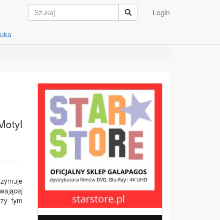
Login
auka
Motyl
rzymuje
wającej
rzy tym