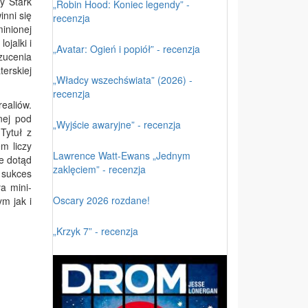
y Stark
„Robin Hood: Koniec legendy” -
inni się
recenzja
inionej
ojalki i
„Avatar: Ogień i popiół” - recenzja
zucenia
erskiej
„Władcy wszechświata” (2026) -
recenzja
ealiów.
nej pod
„Wyjście awaryjne” - recenzja
Tytuł z
m liczy
Lawrence Watt-Ewans „Jednym
e dotąd
zaklęciem” - recenzja
 sukces
a mini-
Oscary 2026 rozdane!
m jak i
„Krzyk 7” - recenzja