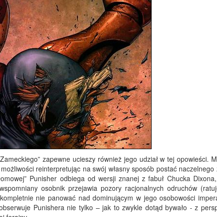
a Zameckiego” zapewne ucieszy również jego udział w tej opowieści. Mi
ę możliwości reinterpretując na swój własny sposób postać naczelnego 
Domowej” Punisher odbiega od wersji znanej z fabuł Chucka Dixona,
wspomniany osobnik przejawia pozory racjonalnych odruchów (ratuj
ię kompletnie nie panować nad dominującym w jego osobowości impe
bserwuje Punishera nie tylko – jak to zwykle dotąd bywało - z pers