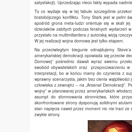
satysfakcji). Uprzedzając nieco fakty wypada nadmi
To co wydaje się w tej fabule szczególnie prze
bratobójczego konfliktu. Tony Stark jest w pełni
spośród grona meta-ludzi orientuje się w skali j
dzieciaków zabitych podczas feralnych wydarzeń w 
przystało na multimiliardera z autorską wizją rzeczy
W jej realizacji wojna domowa jest tylko etapem.
Na przeciwległym biegunie odnajdujemy Steve’
amerykańskiej demokracji opowiada się przeciw dec
Domowej” pośrednio dawali wyraz swemu przekon
swobód obywatelskich oraz przepoczwarzeniu w tzw
interpretacji, bo w końcu mamy do czynienia z s
wprawny scenarzysta, jakim bez cienia wątpliwości je
człowieka z zewnątrz – na „Arsenał Demokracji”. Pe
wojny” w planowanej przez amerykańskich włodarzy
asumpt do sformowania stronnictwa, które prz
skonfrontowane strony dysponują solidnymi atutami.
stan napięcia nawet przez moment nic nie traci ze 
zwykle strony.