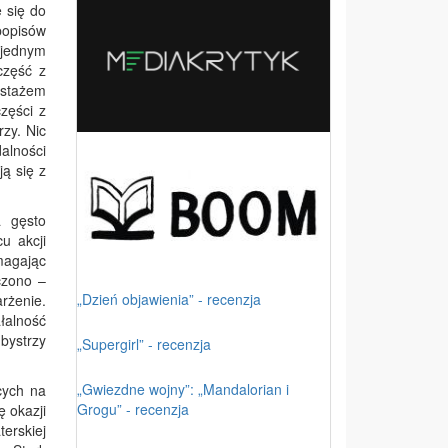
 się do
 popisów
 jednym
część z
 stażem
zęści z
zy. Nic
alności
ą się z
a gęsto
u akcji
magając
czono –
„Dzień objawienia” - recenzja
arżenie.
łalność
bystrzy
„Supergirl” - recenzja
„Gwiezdne wojny”: „Mandalorian i
cych na
Grogu” - recenzja
ę okazji
erskiej