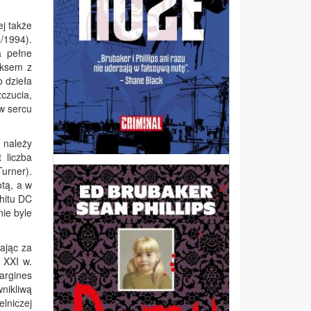
ej także
6/1994).
a pełne
iksem z
 dzieła
czucia,
 w sercu
 należy
 liczba
urner).
tą, a w
 hitu DC
nie byle
dając za
 XXI w.
argines
wnikliwą
lniczej