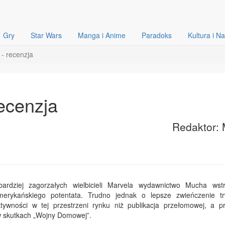
Gry
Star Wars
Manga i Anime
Paradoks
Kultura i N
- recenzja
ecenzja
Redaktor: 
ardziej zagorzałych wielbicieli Marvela wydawnictwo Mucha wst
merykańskiego potentata. Trudno jednak o lepsze zwieńczenie tr
tywności w tej przestrzeni rynku niż publikacja przełomowej, a p
w skutkach „Wojny Domowej”.