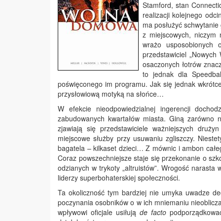
Stamford, stan Connecti
realizacji kolejnego odc
ma posłużyć schwytanie 
z miejscowych, niczym 
wrażo usposobionych o
przedstawiciel „Nowych 
osaczonych łotrów znaczn
to jednak dla Speedbal
poświęconego im programu. Jak się jednak wkrótce
przysłowiową motyką na słońce…
W efekcie nieodpowiedzialnej ingerencji dochod
zabudowanych kwartałów miasta. Giną zarówno nie
zjawiają się przedstawiciele ważniejszych druż
miejscowe służby przy usuwaniu zgliszczy. Niestety
bagatela – kilkaset dzieci… Z mównic i ambon całeg
Coraz powszechniejsze staje się przekonanie o sz
odzianych w trykoty „altruistów”. Wrogość narasta 
liderzy superbohaterskiej społeczności.
Ta okoliczność tym bardziej nie umyka uwadze de
poczynania osobników o w ich mniemaniu nieobliczal
wpływowi oficjale usiłują
de facto
podporządkować 