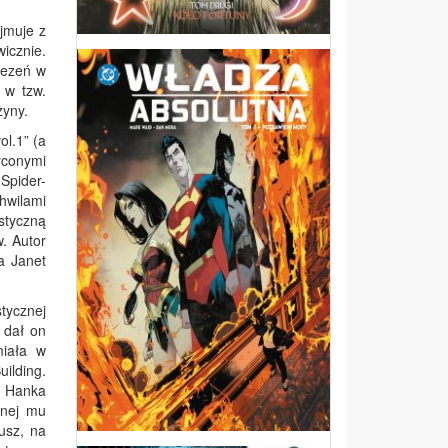
jmuje z
wicznie.
zezeń w
 w tzw.
żyny.
ol.1” (a
yconymi
Spider-
hwilami
styczną
w. Autor
a Janet
tycznej
 dał on
miała w
ilding.
i Hanka
anej mu
usz, na