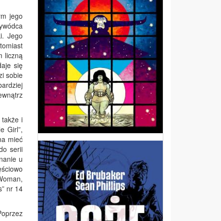
ym jego
zywódca
i. Jego
tomiast
 liczną
aje się
zi sobie
ardziej
ewnątrz
także i
 Girl”,
na mieć
do serii
nanie u
ęściowo
-Woman,
” nr 14
 Poprzez