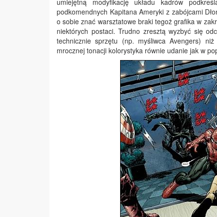
umiejętną modyfikację układu kadrów podkreśl
podkomendnych Kapitana Ameryki z zabójcami Dłoni
o sobie znać warsztatowe braki tegoż grafika w zakr
niektórych postaci. Trudno zresztą wyzbyć się o
technicznie sprzętu (np. myśliwca Avengers) ni
mrocznej tonacji kolorystyka równie udanie jak w po