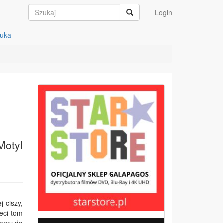
Login
auka
Motyl
 ciszy,
eci tom
mamy do