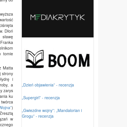
owyższa
wartość
ciśnięta
w. Dłoń
c sławę
 Franka
telnikom
m tomie
z Matta
j strony
Hydrę i
„Dzień objawienia” - recenzja
roby, a
ny zarys
ania ku
„Supergirl” - recenzja
 twórca
Wojna”
)
„Gwiezdne wojny”: „Mandalorian i
Zresztą
Grogu” - recenzja
iązań w
icznego