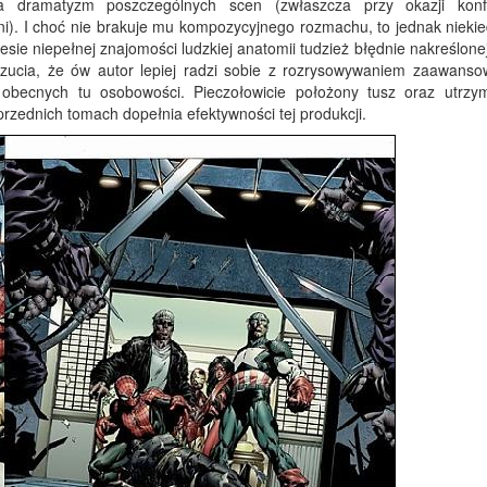
a dramatyzm poszczególnych scen (zwłaszcza przy okazji konfr
). I choć nie brakuje mu kompozycyjnego rozmachu, to jednak niekie
esie niepełnej znajomości ludzkiej anatomii tudzież błędnie nakreślone
dczucia, że ów autor lepiej radzi sobie z rozrysowywaniem zaawans
ż obecnych tu osobowości. Pieczołowicie położony tusz oraz utrz
przednich tomach dopełnia efektywności tej produkcji.