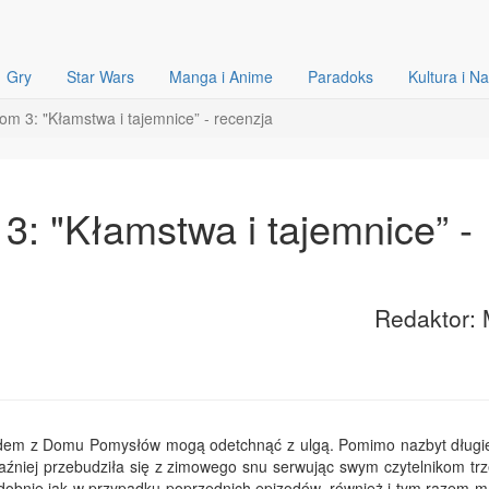
Gry
Star Wars
Manga i Anime
Paradoks
Kultura i N
om 3: "Kłamstwa i tajemnice” - recenzja
3: "Kłamstwa i tajemnice” -
Redaktor: 
 rodem z Domu Pomysłów mogą odetchnąć z ulgą. Pomimo nazbyt długiej
raźniej przebudziła się z zimowego snu serwując swym czytelnikom trz
dobnie jak w przypadku poprzednich epizodów, również i tym razem 