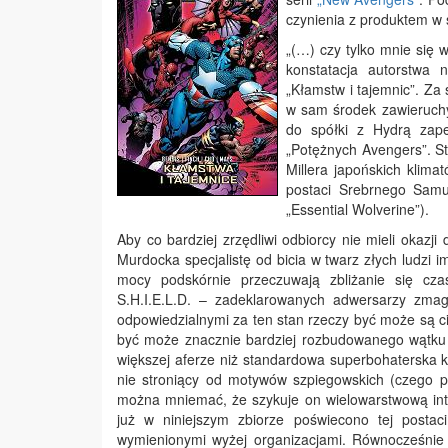
czynienia z produktem w s
„(…) czy tylko mnie się 
konstatacja autorstwa 
„Kłamstw i tajemnic”. Za
w sam środek zawieruchy 
do spółki z Hydrą zape
„Potężnych Avengers”. St
Millera japońskich klima
postaci Srebrnego Samu
„Essential Wolverine”).
Aby co bardziej zrzędliwi odbiorcy nie mieli oka
Murdocka specjalistę od bicia w twarz złych ludzi 
mocy podskórnie przeczuwają zbliżanie się cza
S.H.I.E.L.D. – zadeklarowanych adwersarzy zmag
odpowiedzialnymi za ten stan rzeczy być może są ci
być może znacznie bardziej rozbudowanego wątku s
większej aferze niż standardowa superbohaterska k
nie stroniący od motywów szpiegowskich (czego
można mniemać, że szykuje on wielowarstwową intr
już w niniejszym zbiorze poświecono tej posta
wymienionymi wyżej organizacjami. Równocześnie 