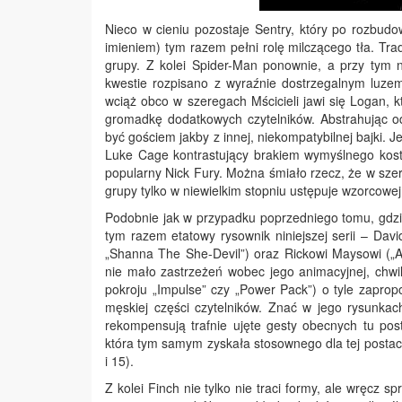
Nieco w cieniu pozostaje Sentry, który po rozbudo
imieniem) tym razem pełni rolę milczącego tła. Tr
grupy. Z kolei Spider-Man ponownie, a przy tym n
kwestie rozpisano z wyraźnie dostrzegalnym luzem
wciąż obco w szeregach Mścicieli jawi się Logan,
gromadkę dodatkowych czytelników. Abstrahując od
być gościem jakby z innej, niekompatybilnej bajki. 
Luke Cage kontrastujący brakiem wymyślnego kosti
popularny Nick Fury. Można śmiało rzecz, że w szer
grupy tylko w niewielkim stopniu ustępuje wzorcowej
Podobnie jak w przypadku poprzedniego tomu, gdzi
tym razem etatowy rysownik niniejszej serii – Davi
„Shanna The She-Devil”) oraz Rickowi Maysowi („
nie mało zastrzeżeń wobec jego animacyjnej, chwila
pokroju „Impulse” czy „Power Pack”) o tyle zapr
męskiej części czytelników. Znać w jego rysunka
rekompensują trafnie ujęte gesty obecnych tu pos
która tym samym zyskała stosownego dla tej postac
i 15).
Z kolei Finch nie tylko nie traci formy, ale wręcz 