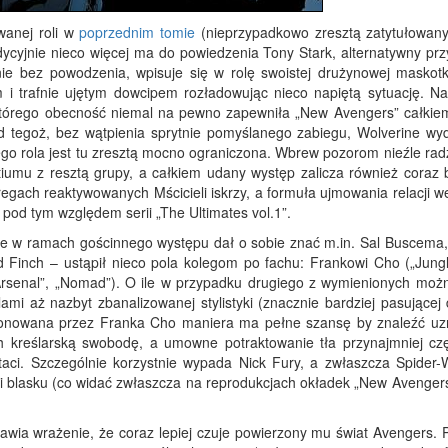
wanej roli w
poprzednim tomie
(nieprzypadkowo zresztą zatytułowan
adycyjnie nieco więcej ma do powiedzenia Tony Stark, alternatywny pr
ie bez powodzenia, wpisuje się w rolę swoistej drużynowej maskotk
 i trafnie ujętym dowcipem rozładowując nieco napiętą sytuację. Na
 którego obecność niemal na pewno zapewniła „New Avengers” całkiem
 tegoż, bez wątpienia sprytnie pomyślanego zabiegu, Wolverine wyd
Jego rola jest tu zresztą mocno ograniczona. Wbrew pozorom nieźle rad
umu z resztą grupy, a całkiem udany występ zalicza również coraz b
egach reaktywowanych Mścicieli iskrzy, a formuła ujmowania relacji w
 pod tym względem serii „The Ultimates vol.1”.
e w ramach gościnnego występu dał o sobie znać m.in. Sal Buscema, 
d Finch – ustąpił nieco pola kolegom po fachu: Frankowi Cho („Jungle
Arsenal”, „Nomad”). O ile w przypadku drugiego z wymienionych moż
mi aż nazbyt zbanalizowanej stylistyki (znacznie bardziej pasującej 
oponowana przez Franka Cho maniera ma pełne szansę by znaleźć uz
ch kreślarską swobodę, a umowne potraktowanie tła przynajmniej cz
taci. Szczególnie korzystnie wypada Nick Fury, a zwłaszcza Spider
i blasku (co widać zwłaszcza na reprodukcjach okładek „New Avengers
sprawia wrażenie, że coraz lepiej czuje powierzony mu świat Avengers.