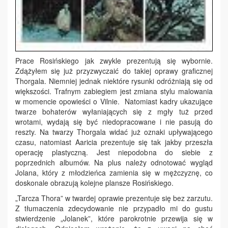
Prace Rosińskiego jak zwykle prezentują się wybornie.
Zdążyłem się już przyzwyczaić do takiej oprawy graficznej
Thorgala. Niemniej jednak niektóre rysunki odróżniają się od
większości. Trafnym zabiegiem jest zmiana stylu malowania
w momencie opowieści o Vilnie. Natomiast kadry ukazujące
twarze bohaterów wyłaniających się z mgły tuż przed
wrotami, wydają się być niedopracowane i nie pasują do
reszty. Na twarzy Thorgala widać już oznaki upływającego
czasu, natomiast Aaricia prezentuje się tak jakby przeszła
operację plastyczną. Jest niepodobna do siebie z
poprzednich albumów. Na plus należy odnotować wygląd
Jolana, który z młodzieńca zamienia się w mężczyznę, co
doskonale obrazują kolejne plansze Rosińskiego.
„Tarcza Thora” w twardej oprawie prezentuje się bez zarzutu.
Z tłumaczenia zdecydowanie nie przypadło mi do gustu
stwierdzenie „Jolanek”, które parokrotnie przewija się w