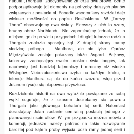
Fabuła „Thorgala” zdecydowanie zmierza dwutorowo. Sente
podporządkowuje jej elementy na potrzeby dalszych planów
związanych z postaciami. Ponadto wspomniany rozdział daje
większe możliwości do popisu Rosińskiemu. W „Tarczy
Thora” obserwujemy dwa światy. Pierwszy z nich to szary,
brudny obraz Northlandu. Nie zapominajmy jednak, że to
miejsce, gdzie po wielu przygodach i długiej tułaczce rodzina
Thorgala znalazła spokojny kąt. Z drugiej strony mamy
siedzibę półboga – Manthora, ale nie tylko. Oprócz
Międzyświata zostaje pokazany także Asgard. Bajkowy,
kolorowy, zachęcający swoim urokiem świat bogów, tak
naprawdę jest bardziej tajemniczy i mroczny niż wioska
Wikingów. Niebezpieczeństwo czyha na każdym kroku, a
intencje Manthora są nie do końca szczere, więc przed
Jolanem rysuje się niepewna przyszłość.
Rozdzielenie historii na dwa wyraźnie powiązane ze sobą
wątki sugeruje, że z czasem doczekamy się powrotu
Thorgala jako głównego bohatera tej serii. Natomiast
dorastający Jolan zostanie centralną postacią jednego z
planowanych spin-offów. W tym przypadku można mówić o
komercji, jednakże należy patrzeć na takie rozwiązanie
bardziej pod kątem próby wyjścia poza ramy jednej serii i