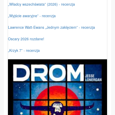
„Władcy wszechświata” (2026) - recenzja
„Wyjście awaryjne” - recenzja
Lawrence Watt-Ewans „Jednym zaklęciem” - recenzja
Oscary 2026 rozdane!
„Krzyk 7” - recenzja