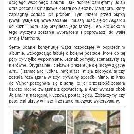
drugiego wspólnego albumu. Jak dobrze pamiętamy Jolan
oraz pozostali śmiałkowie dotarli do siedziby Manthora, który
zapragnął poddać ich próbom. Tym razem przed piątką
rywali rysuje się nowe zadanie - muszą udać się do Asgardu
do kuźni Thora, aby przynieść jego tarczę. Ten, kto dokona
tego wyczynu zostanie wybrańcem i poprowadzi do walki
armię Manthora.
Sente udanie kontynuuje wątki rozpoczęte w poprzednim
albumie, wzbogacając fabułę o kolejne postacie, które do tej
pory były tylko wspomniane. Jednak pomysły scenarzysty są
nierówne. Oryginalnie i ciekawie prezentuje się motyw
żyjącej
armii
("szmaciane ludki"), natomiast misja zdobycia tarczy
została rozwiązana w zbyt trywialny sposób. Mimo, iż Kriss
de Valnor pożegnała się z serią, to jej przeszłość została
bardzo mocno związana z opowieścią, a Aniel wyrasta obok
Jolana na następną kluczową postać cyklu. Zobaczymy czy
potencjał ukryty w historii zostanie należycie wykorzystany.