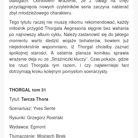
dialogach. Odniosłem wrażenie, że z uwagi na chęć
przyciągnięcia nowych czytelników seria zaczyna nabierać
zbyt młodzieżowego charakteru.
Tego tytułu raczej nie muszę nikomu rekomendować, każdy
miłośnik przygód Thorgala Aegirssona sięgnie bez wahania
po najnowszy album cyklu. Należy zastanowić się do jakiego
momentu warto śledzić wojaże bohaterów, bowiem już
niejednokrotnie wspomniano, iż Thorgal chciałby zaznać
spokojnej starości. A ostatnia plansza komiksu sprawia
wrażenie deja vu ze „Strażniczki kluczy”. Czas pokaże, gdzie
los rzuci Thorgala tym razem, i czy najwierniejsi fani
dotrzymają kroku kolejnym pomysłom scenarzysty.
THORGAL tom 31
Tytuł:
Tarcza Thora
Scenariusz: Yves Sente
Rysunki: Grzegorz Rosiński
Wydawca: Egmont
Tłumaczenie: Wojciech Birek