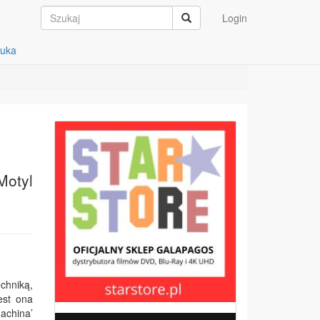
Login
auka
Motyl
chniką,
est ona
achina’