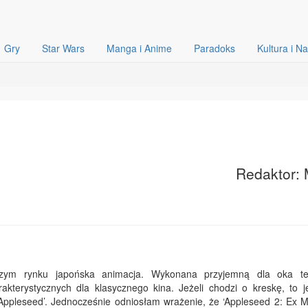
Gry
Star Wars
Manga i Anime
Paradoks
Kultura i N
Redaktor: 
aszym rynku japońska animacja. Wykonana przyjemną dla oka te
kterystycznych dla klasycznego kina. Jeżeli chodzi o kreskę, to j
Appleseed’. Jednocześnie odniosłam wrażenie, że ‘Appleseed 2: Ex M