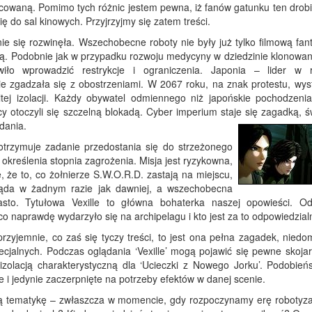
acowaną. Pomimo tych różnic jestem pewna, iż fanów gatunku ten drobi
 do sal kinowych. Przyjrzyjmy się zatem treści.
e się rozwinęła. Wszechobecne roboty nie były już tylko filmową fant
cią. Podobnie jak w przypadku rozwoju medycyny w dziedzinie klonowani
ło wprowadzić restrykcje i ograniczenia. Japonia – lider w 
ie zgadzała się z obostrzeniami. W 2067 roku, na znak protestu, wyst
tej izolacji. Każdy obywatel odmiennego niż japońskie pochodzenia
y otoczyli się szczelną blokadą. Cyber imperium staje się zagadką, ś
adania.
 otrzymuje zadanie przedostania się do strzeżonego
określenia stopnia zagrożenia. Misja jest ryzykowna,
 że to, co żołnierze S.W.O.R.D. zastają na miejscu,
gląda w żadnym razie jak dawniej, a wszechobecna
asto. Tytułowa Vexille to główna bohaterka naszej opowieści. O
naprawdę wydarzyło się na archipelagu i kto jest za to odpowiedzial
 przyjemnie, co zaś się tyczy treści, to jest ona pełna zagadek, nied
ecjalnych. Podczas oglądania ‘Vexille’ mogą pojawić się pewne skojar
izolacją charakterystyczną dla ‘Ucieczki z Nowego Jorku’. Podobień
 i jedynie zaczerpnięte na potrzeby efektów w danej scenie.
ą tematykę – zwłaszcza w momencie, gdy rozpoczynamy erę robotyzac