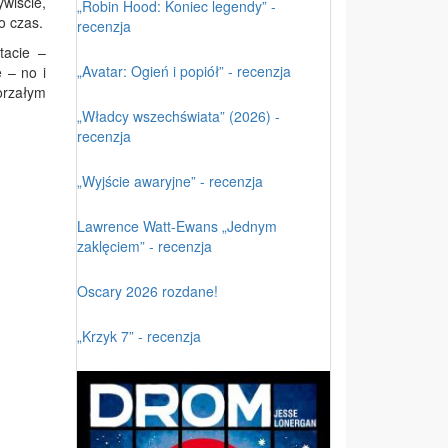
wiście,
„Robin Hood: Koniec legendy” -
o czas.
recenzja
tacie –
„Avatar: Ogień i popiół” - recenzja
 – no i
orzałym
„Władcy wszechświata” (2026) -
recenzja
„Wyjście awaryjne” - recenzja
Lawrence Watt-Ewans „Jednym
zaklęciem” - recenzja
Oscary 2026 rozdane!
„Krzyk 7” - recenzja