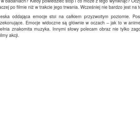
w badaniach? Kiedy powiedzieć stop i co może z tego wyniknąć? Oczy
czej po filmie niż w trakcie jego trwania. Wcześniej nie bardzo jest na t
reska oddająca emocje stoi na całkiem przyzwoitym poziomie. Pos
rzekonujące. Emocje widoczne są głównie w oczach – jak to w anime
pełnia znakomita muzyka. Innymi słowy polecam obraz nie tylko zag
lmy akcji.