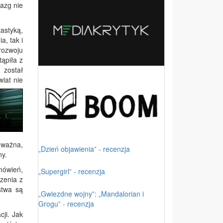
azg nie
astyką,
a, tak i
rozwoju
ąpiła z
 został
wiat nie
dważna,
„Dzień objawienia” - recenzja
ny.
omówień,
„Supergirl” - recenzja
zenia z
stwa są
„Gwiezdne wojny”: „Mandalorian i
Grogu” - recenzja
ji. Jak