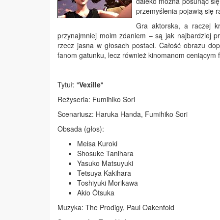
daleko można posunąć się 
przemyślenia pojawią się ra
Gra aktorska, a raczej k
przynajmniej moim zdaniem – są jak najbardziej p
rzecz jasna w głosach postaci. Całość obrazu do
fanom gatunku, lecz również kinomanom ceniącym fi
Tytuł: "
Vexille
"
Reżyseria: Fumihiko Sori
Scenariusz: Haruka Handa, Fumihiko Sori
Obsada (głos):
Meisa Kuroki
Shosuke Tanihara
Yasuko Matsuyuki
Tetsuya Kakihara
Toshiyuki Morikawa
Akio Ôtsuka
Muzyka: The Prodigy, Paul Oakenfold