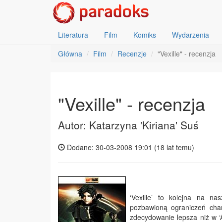
Literatura
Film
Komiks
Wydarzenia
Główna
Film
Recenzje
"Vexille" - recenzja
"Vexille" - recenzja
Autor: Katarzyna 'Kiriana' Suś
Dodane: 30-03-2008 19:01 (
18 lat temu
)
‘Vexille’ to kolejna na n
pozbawioną ograniczeń chara
zdecydowanie lepsza niż w ‘