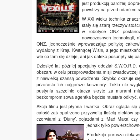
jest produkcją bardziej dopr
powstrzyma przed udaniem się
W XXI wieku technika znaczni
stały się szarą rzeczywistoś
w robotyce ONZ postanowi
nowoczesnych technologii, n
ONZ, jednocześnie wprowadzając politykę całkowi
wydalony z Kraju Kwitnącej Wiśni, a jego mieszkańc
wie co tam się dzieje, ani jak daleko posunęły się b
Dziesięć lat później specjalny oddział S.W.O.R.D.
obszaru w celu przeprowadzenia misji zwiadowczej i 
z niewielką szansą powodzenia. Szybko okazuje się,
przerasta ich najgorsze koszmary. Tokio nie wy
pustynia szczelnie otacza skryte za murami mi
bezkompromisowa agentka będzie musiała odkryć, co 
Akcja filmu jest płynna i wartka. Obraz ogląda się
całość zaś opatrzono przyzwoitą ilością efektów sp
czerwiami z ‘Diuny’, pojazdami z ‘Mad Maxa’ czy 
jednak tylko powierzchowne
Produkcja porusza ciekaw