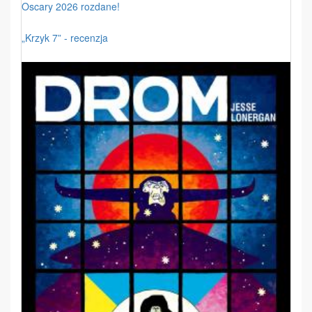
Oscary 2026 rozdane!
„Krzyk 7” - recenzja