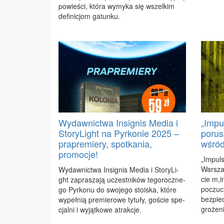
po­wie­ści, któ­ra wy­my­ka się wszel­kim
de­fi­ni­cjom ga­tun­ku.
Wydawnictwa Insignis Media i
„Impu
StoryLight na Pyrkonie 2025 –
porus
prapremiery, spotkania,
wśród
promocje!
„Im­puls
War­sza­
Wy­daw­nic­twa In­si­gnis Me­dia i Sto­ry­Li­
cie m,i
ght za­pra­sza­ją uczest­ni­ków te­go­rocz­ne­
po­czu­c
go Pyr­ko­nu do swo­je­go sto­iska, któ­re
bez­piec
wy­peł­nią pre­mie­ro­we ty­tu­ły, go­ście spe­
gro­że­n
cjal­ni i wy­jąt­ko­we atrak­cje.