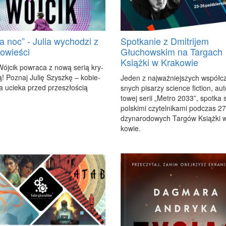
a noc” - Julia wychodzi z
Spotkanie z Dmitrijem
powieści
Głuchowskim na Targach
Książki w Krakowie
ój­cik po­wra­ca z no­wą se­rią kry­
ą! Po­znaj Ju­lię Szysz­kę – ko­bie­
Je­den z naj­waż­niej­szych współ­c
ra ucie­ka przed prze­szło­ścią
snych pi­sa­rzy scien­ce fic­tion, au­
to­wej se­rii „Me­tro 2033”, spo­tka 
pol­ski­mi czy­tel­ni­ka­mi pod­czas 2
dzy­na­ro­do­wych Tar­gów Książ­ki 
ko­wie.