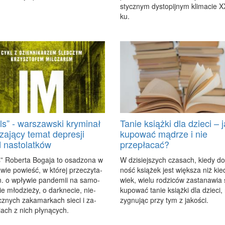
stycz­nym dys­to­pij­nym kli­ma­cie X
ku.
ls” - warszawski kryminał
Tanie książki dla dzieci – 
zający temat depresji
kupować mądrze i nie
 nastolatków
przepłacać?
” Ro­ber­ta Bo­ga­ja to osa­dzo­na w
W dzi­siej­szych cza­sach, kie­dy do
wie po­wieść, w któ­rej prze­czy­ta­
ność ksią­żek jest więk­sza niż kie­
n. o wpły­wie pan­de­mii na sa­mo­
wiek, wie­lu ro­dzi­ców za­sta­na­wia 
ie mło­dzie­ży, o dark­ne­cie, nie­
ku­po­wać ta­nie książ­ki dla dzie­ci,
z­nych za­ka­mar­kach sie­ci i za­
zy­gnu­jąc przy tym z ja­ko­ści.
iach z nich pły­ną­cych.