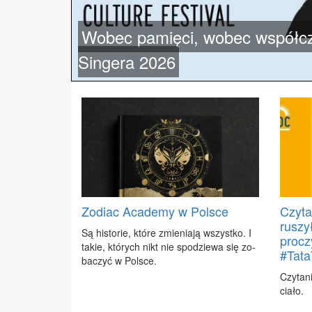
Wobec pamięci, wobec współcz
Singera 2026
Zodiac Academy w Polsce
Czyta
ruszy
Są hi­sto­rie, któ­re zmie­nia­ją wszyst­ko. I
procz
ta­kie, któ­rych nikt nie spo­dzie­wa się zo­
#Tat
ba­czyć w Pol­sce.
Czy­ta­
cia­ło.