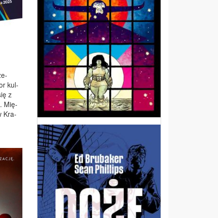
ze­
tor kul­
się z
7. Mię­
w Kra­