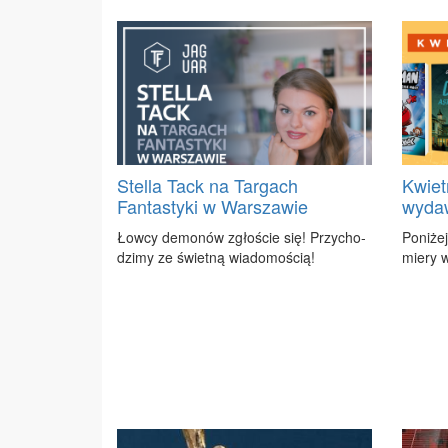
Stella Tack na Targach
Kwiet
Fantastyki w Warszawie
wyda
Łow­cy de­mo­nów zgło­ście się! Przy­cho­
Po­ni­że
dzi­my ze świet­ną wia­do­mo­ścią!
mie­ry w