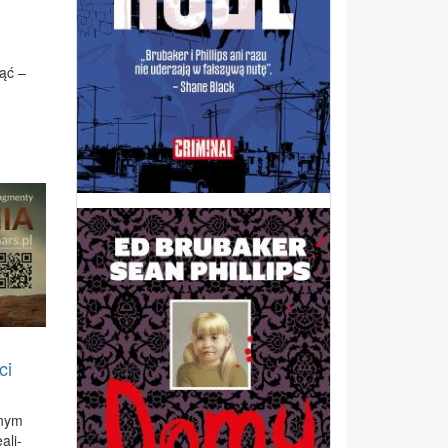
nąć –
ci
­nym
­ali­