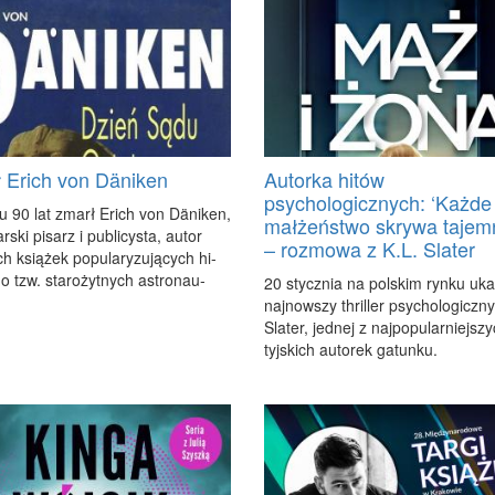
 Erich von Däniken
Autorka hitów
psychologicznych: ‘Każde
u 90 lat zmarł Erich von Däni­ken,
małżeństwo skrywa tajemn
­ski pi­sarz i pu­bli­cy­sta, au­tor
– rozmowa z K.L. Slater
h ksią­żek po­pu­la­ry­zu­ją­cych hi­
 o tzw. sta­ro­żyt­nych astro­nau­
20 stycz­nia na pol­skim ryn­ku uka
naj­now­szy thril­ler psy­cho­lo­gicz­n
Sla­ter, jed­nej z naj­po­pu­lar­niej­s
tyj­skich au­to­rek ga­tun­ku.