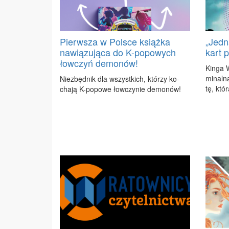
Pierwsza w Polsce książka
„Jedn
nawiązująca do K-popowych
kart 
łowczyń demonów!
Kin­ga W
mi­nal­n
Nie­zbęd­nik dla wszyst­kich, któ­rzy ko­
tę, któ­
cha­ją K-po­po­we łow­czy­nie de­mo­nów!