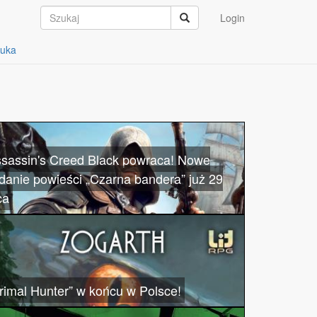
Login
auka
sassin's Creed Black powraca! Nowe
danie powieści „Czarna bandera” już 29
ca
rimal Hunter” w końcu w Polsce!