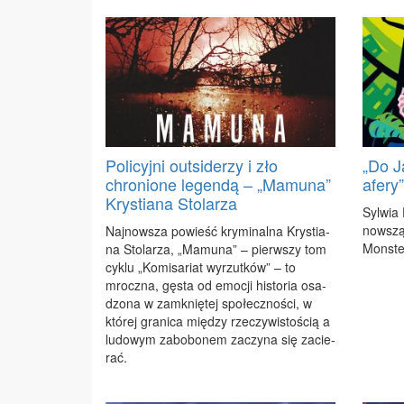
Policyjni outsiderzy i zło
„Do J
chronione legendą – „Mamuna”
afery
Krystiana Stolarza
Syl­wia
now­szą 
Naj­now­sza po­wieść kry­mi­nal­na Kry­stia­
Mon­ste­
na Sto­la­rza, „Ma­mu­na” – pierw­szy tom
cy­klu „Ko­mi­sa­riat wy­rzut­ków” – to
mrocz­na, gę­sta od emo­cji hi­sto­ria osa­
dzo­na w za­mknię­tej spo­łecz­no­ści, w
któ­rej gra­ni­ca mię­dzy rze­czy­wi­sto­ścią a
lu­do­wym za­bo­bo­nem za­czy­na się za­cie­
rać.