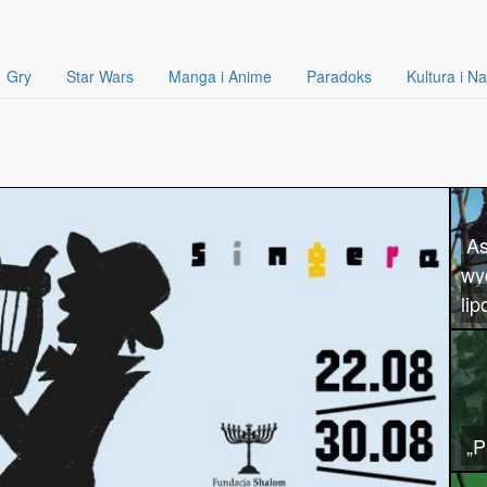
Gry
Star Wars
Manga i Anime
Paradoks
Kultura i N
As
wy
lip
„P