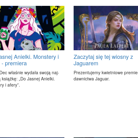
asnej Anielki. Monstery i
Zaczytaj się tej wiosny z
” - premiera
Jaguarem
 Dec wła­śnie wy­da­ła swo­ją naj­
Pre­zen­tu­je­my kwiet­nio­we pre­mie
książ­kę: „Do Ja­snej Aniel­ki.
daw­nic­twa Ja­gu­ar.
ry i afe­ry”.