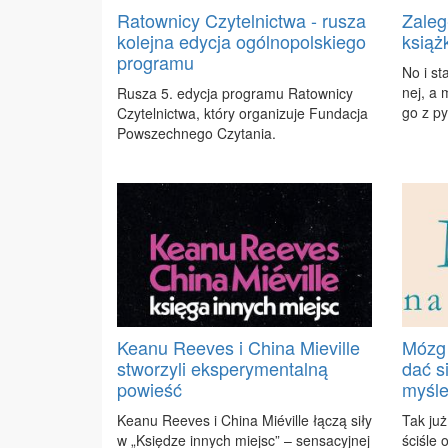
Ratownicy Czytelnictwa - rusza
Zaleg
kolejna edycja ogólnopolskiego
książ
programu
No i st
nej, a m
Ru­sza 5. edy­cja pro­gra­mu Ra­tow­ni­cy
go z py­
Czy­tel­nic­twa, któ­ry or­ga­ni­zu­je Fun­da­cja
Po­wszech­ne­go Czy­ta­nia.
Keanu Reeves i China Mieville
Mózg 
stworzyli eksperymentalną
dać s
powieść
myśle
Ke­anu Re­eves i Chi­na Miévil­le łą­czą si­ły
Tak już
w „Księ­dze in­nych miejsc” – sen­sa­cyj­nej
ści­śle 