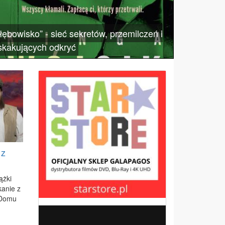
łębowisko” - sieć sekretów, przemilczeń i
skakujących odkryć
 z
ż­ki
ka­nie z
 Do­mu