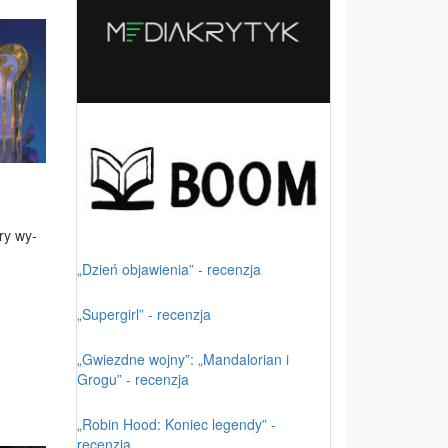
­ry wy­
„Dzień objawienia” - recenzja
„Supergirl” - recenzja
„Gwiezdne wojny”: „Mandalorian i
Grogu” - recenzja
„Robin Hood: Koniec legendy” -
recenzja