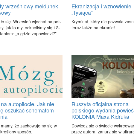
ły wrześniowy meldunek
Ekranizacja i wznowienie
kowy
„Tysiąca”
a­ło się. Wrze­sień wje­chał na peł­
Kry­mi­nał, któ­ry nie po­zwa­la za­s
y, jak to my, ock­nę­li­śmy się 12-
te­raz tak­że na ekra­nie!
ta­niem: „a gdzie za­po­wie­dzi?”
na autopilocie. Jak nie
Ruszyła oficjalna strona
ię oszukać schematom
polskiego wydania powieś
nia
KOLONIA Maxa Kidruka
 ma­my, że za­cho­wu­je­my się w
Do­wiedz się o świe­cie wy­kre­owa
okre­ślo­ny spo­sób.
przez au­to­ra, za­nurz się w ul­tra­re