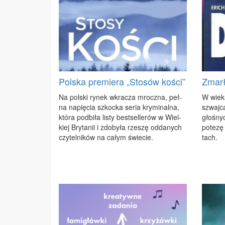
Polska premiera „Stosów kości”
Zmarł
Na pol­ski ry­nek wkra­cza mrocz­na, peł­
W wie­k
na na­pię­cia szkoc­ka se­ria kry­mi­nal­na,
szwaj­car
któ­ra pod­bi­ła li­sty be­st­sel­le­rów w Wiel­
gło­śnyc
kiej Bry­ta­nii i zdo­by­ła rze­szę od­da­nych
po­te­zę
czy­tel­ni­ków na ca­łym świe­cie.
tach.