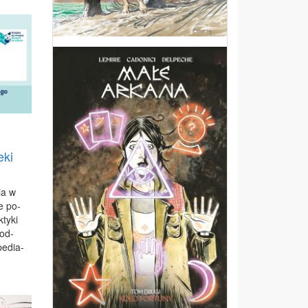
eki
ia w
ie po­
ty­ki
łod­
e­dia­