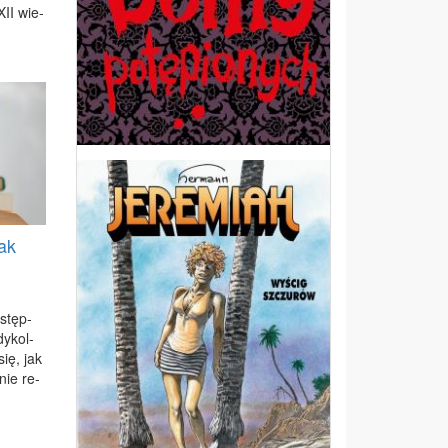
XII wie­
jak
­stęp­
dy­kol­
się, jak
 nie re­