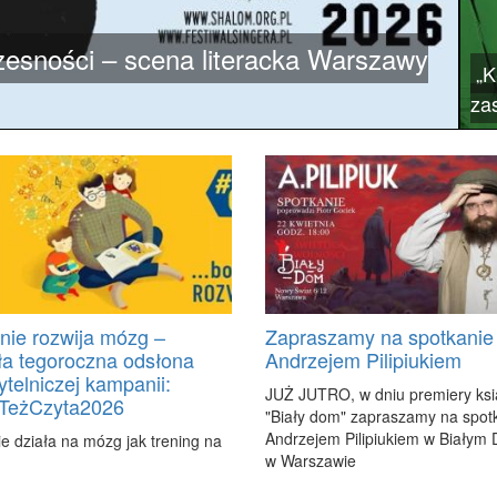
esności – scena literacka Warszawy
„K
za
nie rozwija mózg –
Zapraszamy na spotkanie
ła tegoroczna odsłona
Andrzejem Pilipiukiem
ytelniczej kampanii:
JUŻ JU­TRO, w dniu pre­mie­ry ksią
aTeżCzyta2026
"Bia­ły dom" za­pra­sza­my na spo­t
An­drze­jem Pi­li­piu­kiem w Bia­łym
nie dzia­ła na mózg jak tre­ning na
w War­sza­wie