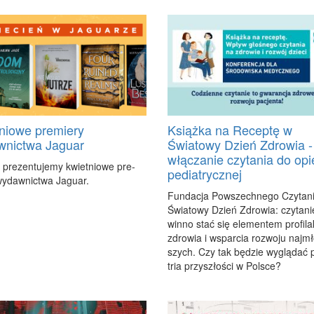
niowe premiery
Książka na Receptę w
wnictwa Jaguar
Światowy Dzień Zdrowia -
włączanie czytania do opi
j pre­zen­tu­je­my kwiet­nio­we pre­
pediatrycznej
y­daw­nic­twa Ja­gu­ar.
Fun­da­cja Po­wszech­ne­go Czy­ta­n
Świa­to­wy Dzień Zdro­wia: czy­ta­n
win­no stać się ele­men­tem pro­fi­lak­
zdro­wia i wspar­cia roz­wo­ju naj­m
szych. Czy tak bę­dzie wy­glą­dać p
tria przy­szło­ści w Pol­sce?