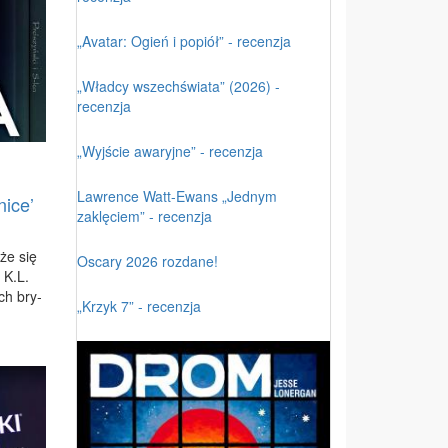
„Avatar: Ogień i popiół” - recenzja
„Władcy wszechświata” (2026) -
recenzja
„Wyjście awaryjne” - recenzja
Lawrence Watt-Ewans „Jednym
ice’
zaklęciem” - recenzja
­że się
Oscary 2026 rozdane!
y K.L.
zych bry­
„Krzyk 7” - recenzja