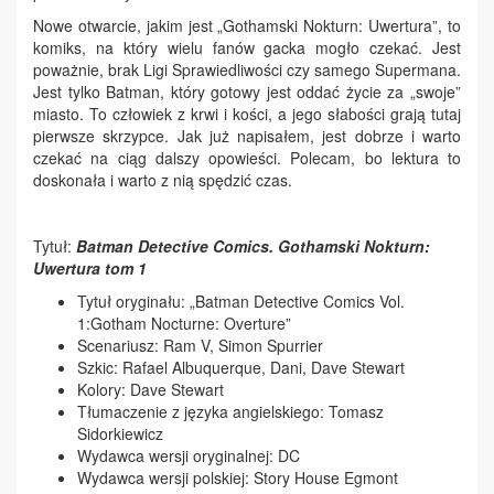
Nowe otwarcie, jakim jest „Gothamski Nokturn: Uwertura”, to
komiks, na który wielu fanów gacka mogło czekać. Jest
poważnie, brak Ligi Sprawiedliwości czy samego Supermana.
Jest tylko Batman, który gotowy jest oddać życie za „swoje”
miasto. To człowiek z krwi i kości, a jego słabości grają tutaj
pierwsze skrzypce. Jak już napisałem, jest dobrze i warto
czekać na ciąg dalszy opowieści. Polecam, bo lektura to
doskonała i warto z nią spędzić czas.
Tytuł:
Batman Detective Comics. Gothamski Nokturn:
Uwertura tom 1
Tytuł oryginału: „Batman Detective Comics Vol.
1:Gotham Nocturne: Overture”
Scenariusz: Ram V, Simon Spurrier
Szkic: Rafael Albuquerque, Dani, Dave Stewart
Kolory: Dave Stewart
Tłumaczenie z języka angielskiego: Tomasz
Sidorkiewicz
Wydawca wersji oryginalnej: DC
Wydawca wersji polskiej: Story House Egmont