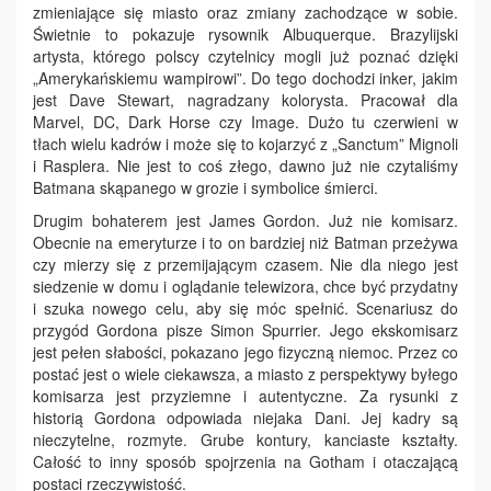
zmieniające się miasto oraz zmiany zachodzące w sobie.
Świetnie to pokazuje rysownik Albuquerque. Brazylijski
artysta, którego polscy czytelnicy mogli już poznać dzięki
„Amerykańskiemu wampirowi”. Do tego dochodzi inker, jakim
jest Dave Stewart, nagradzany kolorysta. Pracował dla
Marvel, DC, Dark Horse czy Image. Dużo tu czerwieni w
tłach wielu kadrów i może się to kojarzyć z „Sanctum” Mignoli
i Rasplera. Nie jest to coś złego, dawno już nie czytaliśmy
Batmana skąpanego w grozie i symbolice śmierci.
Drugim bohaterem jest James Gordon. Już nie komisarz.
Obecnie na emeryturze i to on bardziej niż Batman przeżywa
czy mierzy się z przemijającym czasem. Nie dla niego jest
siedzenie w domu i oglądanie telewizora, chce być przydatny
i szuka nowego celu, aby się móc spełnić. Scenariusz do
przygód Gordona pisze Simon Spurrier. Jego ekskomisarz
jest pełen słabości, pokazano jego fizyczną niemoc. Przez co
postać jest o wiele ciekawsza, a miasto z perspektywy byłego
komisarza jest przyziemne i autentyczne. Za rysunki z
historią Gordona odpowiada niejaka Dani. Jej kadry są
nieczytelne, rozmyte. Grube kontury, kanciaste kształty.
Całość to inny sposób spojrzenia na Gotham i otaczającą
postaci rzeczywistość.