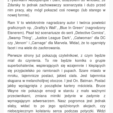
Zdarsky to jednak zachowawczy scenarzysta i dużo przed
nim pracy, aby mógł pokazać coś nowego (lub starego w
nowej formie).
Ram V to wielokrotnie nagradzany autor i twórca powieści
graficznych np. „Grafity’s Wall”, „Blue In Green” (nagrodzony
Eisnerem). Pisał też scenariusze do serii „Detective Comics”,
„Swamp Thing”, „Justice League Dark”, „Catwoman” dla DC
czy „Venom” i „Carnage” dla Marvela. Widać, że to ogarnięty
facet i ma wiele do zaoferowania.
Pierwsze strony już pokazują czytelnikowi, z czym będzie
miał do czynienia. To nie będzie komiks o grupie
superbohaterów, wspierających się wzajemnie i klepiących
się przyjacielsko po ramionach i pupach. Szare miasto w
mroku, tajemnicze postaci, jakieś ciała. Jest tajemnica
skąpana w melancholijnej otoczce. I jest On. Batman. Postać
jakby wyciągnięta z początków kariery mściciela. Bruce
Wayne nie pokazuje emocji w starciu z mało ważnymi
przeciwnikami, zmiana mimiki jedynie w zadymie z
wymagającym adwersarzem. Nasz pogromca jest jednak
słaby, widać to po jego spóźnionych akcjach, czy
niebezpiecznym kołataniu serca podczas potyczki. Widzi