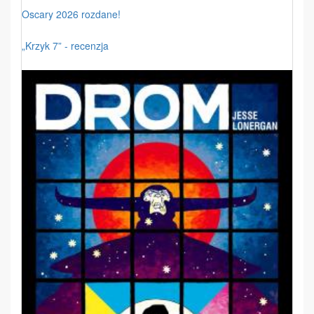
Oscary 2026 rozdane!
„Krzyk 7” - recenzja