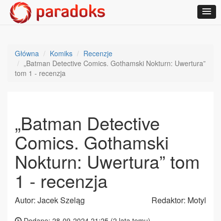
Główna
Komiks
Recenzje
„Batman Detective Comics. Gothamski Nokturn: Uwertura”
tom 1 - recenzja
„Batman Detective
Comics. Gothamski
Nokturn: Uwertura” tom
1 - recenzja
Autor: Jacek Szeląg
Redaktor: Motyl
Dodane: 28-09-2024 21:25 (
2 lata temu
)