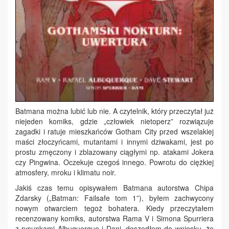
Batmana można lubić lub nie. A czytelnik, który przeczytał już
niejeden komiks, gdzie „człowiek nietoperz” rozwiązuje
zagadki i ratuje mieszkańców Gotham City przed wszelakiej
maści złoczyńcami, mutantami i innymi dziwakami, jest po
prostu zmęczony i zblazowany ciągłymi np. atakami Jokera
czy Pingwina. Oczekuje czegoś innego. Powrotu do ciężkiej
atmosfery, mroku i klimatu noir.
Jakiś czas temu opisywałem Batmana autorstwa Chipa
Zdarsky („Batman: Failsafe tom 1”), byłem zachwycony
nowym otwarciem tegoż bohatera. Kiedy przeczytałem
recenzowany komiks, autorstwa Rama V i Simona Spurriera
z rysunkami Albuquerque i Dani, doszedłem do wniosku, że