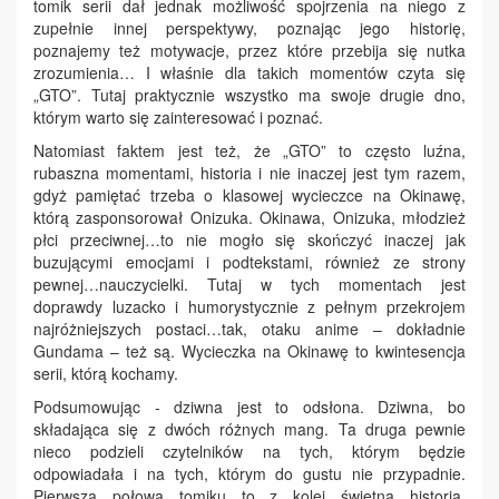
tomik serii dał jednak możliwość spojrzenia na niego z
zupełnie innej perspektywy, poznając jego historię,
poznajemy też motywacje, przez które przebija się nutka
zrozumienia… I właśnie dla takich momentów czyta się
„GTO”. Tutaj praktycznie wszystko ma swoje drugie dno,
którym warto się zainteresować i poznać.
Natomiast faktem jest też, że „GTO” to często luźna,
rubaszna momentami, historia i nie inaczej jest tym razem,
gdyż pamiętać trzeba o klasowej wycieczce na Okinawę,
którą zasponsorował Onizuka. Okinawa, Onizuka, młodzież
płci przeciwnej…to nie mogło się skończyć inaczej jak
buzującymi emocjami i podtekstami, również ze strony
pewnej…nauczycielki. Tutaj w tych momentach jest
doprawdy luzacko i humorystycznie z pełnym przekrojem
najróżniejszych postaci…tak, otaku anime – dokładnie
Gundama – też są. Wycieczka na Okinawę to kwintesencja
serii, którą kochamy.
Podsumowując - dziwna jest to odsłona. Dziwna, bo
składająca się z dwóch różnych mang. Ta druga pewnie
nieco podzieli czytelników na tych, którym będzie
odpowiadała i na tych, którym do gustu nie przypadnie.
Pierwsza połowa tomiku to z kolei świetna historia,