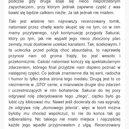
podczas gdy druga staje się nieco niepotrzebnym
zapychaczem, przy którym jednak zapewne część z was
bawić się będzie całkiem nieźle. Ja tak jednak nie miałem.
Taki jest właśnie ten najnowszy recenzowany tomik,
natomiast przez chwilę warto skupić się na tym, co w nim
mamy pozytywnego, czyli kontynuację przygody Sakurai,
który po tym, jak nie wypalił jego nieco zboczony plan
zemsty, musi dosłownie uciekać kanałami. Tak, ściekowymi. I
ta ucieczka przed policją choć absurdalna, to naprawdę
przynosi nam od groma frajdy, bo jest wesoło i
przekomicznie. Całość natomiast kończy się spektakularnym
zdarzeniem, którego finał przyjdzie nam dopiero poznać w
następnej części. Co jednak znamienne dla tej serii, radocha
i humor to tylko jedna strona tego medalu. Drugą jest to co
niezmiernie w „GTO” cenie, a mianowicie drugie dno zdarzeń
i uczestniczących w nim bohaterów. Sakurai do tej pory
odgrywał rolę zdecydowanie tego „złego”, ciężko było go
lubić czy kibicować mu. Nawet jeśli docierały do nas sygnały,
że odgrywa rolę „domowego jelenia”, więc w teorii można
byłoby mu chociaż współczuć, to nie do końca tak go
odbieraliśmy. Nic takiego nie miało miejsca i najczęściej
każde jego wpadki przyjmowałem z ulgą. Recenzowany