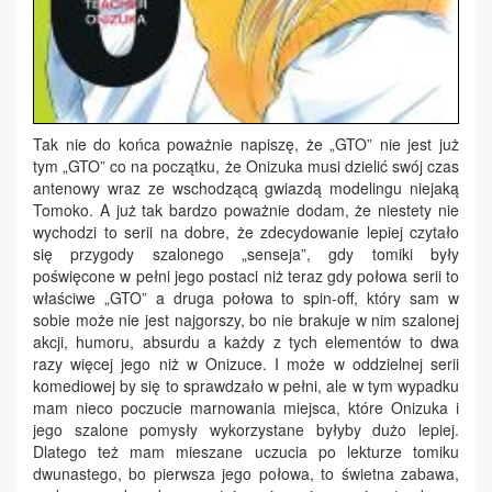
Tak nie do końca poważnie napiszę, że „GTO” nie jest już
tym „GTO” co na początku, że Onizuka musi dzielić swój czas
antenowy wraz ze wschodzącą gwiazdą modelingu niejaką
Tomoko. A już tak bardzo poważnie dodam, że niestety nie
wychodzi to serii na dobre, że zdecydowanie lepiej czytało
się przygody szalonego „senseja”, gdy tomiki były
poświęcone w pełni jego postaci niż teraz gdy połowa serii to
właściwe „GTO” a druga połowa to spin-off, który sam w
sobie może nie jest najgorszy, bo nie brakuje w nim szalonej
akcji, humoru, absurdu a każdy z tych elementów to dwa
razy więcej jego niż w Onizuce. I może w oddzielnej serii
komediowej by się to sprawdzało w pełni, ale w tym wypadku
mam nieco poczucie marnowania miejsca, które Onizuka i
jego szalone pomysły wykorzystane byłyby dużo lepiej.
Dlatego też mam mieszane uczucia po lekturze tomiku
dwunastego, bo pierwsza jego połowa, to świetna zabawa,