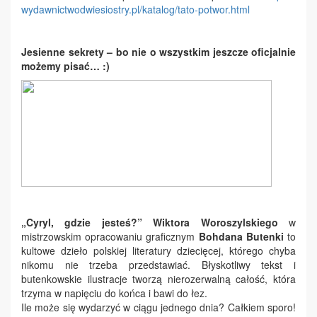
wydawnictwodwiesiostry.pl/
katalog/tato-potwor.html
Jesienne sekrety – bo nie o wszystkim jeszcze oficjalnie
możemy pisać… :)
„Cyryl, gdzie jesteś?”
Wiktora Woroszylskiego
w
mistrzowskim opracowaniu graficznym
Bohdana Butenki
to
kultowe dzieło polskiej literatury dziecięcej, którego chyba
nikomu nie trzeba przedstawiać. Błyskotliwy tekst i
butenkowskie ilustracje tworzą nierozerwalną całość, która
trzyma w napięciu do końca i bawi do łez.
Ile może się wydarzyć w ciągu jednego dnia? Całkiem sporo!