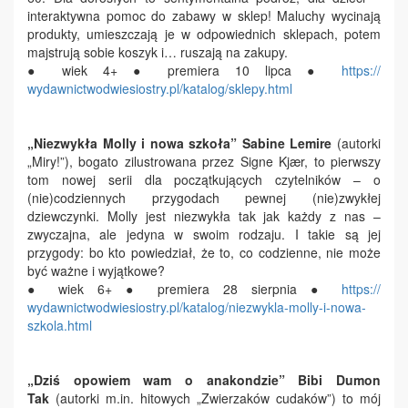
interaktywna pomoc do zabawy w sklep! Maluchy wycinają
produkty, umieszczają je w odpowiednich sklepach, potem
majstrują sobie koszyk i… ruszają na zakupy.
● wiek 4+ ● premiera 10 lipca ●
https://
wydawnictwodwiesiostry.pl/
katalog/sklepy.html
„Niezwykła Molly i nowa szkoła”
Sabine Lemire
(autorki
„Miry!”), bogato zilustrowana przez Signe Kjær, to pierwszy
tom nowej serii dla początkujących czytelników – o
(nie)codziennych przygodach pewnej (nie)zwykłej
dziewczynki. Molly jest niezwykła tak jak każdy z nas –
zwyczajna, ale jedyna w swoim rodzaju. I takie są jej
przygody: bo kto powiedział, że to, co codzienne, nie może
być ważne i wyjątkowe?
● wiek 6+ ● premiera 28 sierpnia ●
https://
wydawnictwodwiesiostry.pl/
katalog/niezwykla-molly-i-
nowa-
szkola.html
„Dziś opowiem wam o anakondzie”
Bibi Dumon
Tak
(autorki m.in. hitowych „Zwierzaków cudaków”) to mój