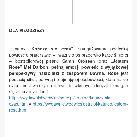
DLA MŁODZIEŻY
…mamy
„Kończy się czas”
zaangażowaną poetycką
powieść o braterstwie – i ważny głos przeciwko karze śmierci
– bestsellerowej pisarki
Sarah Crossan
oraz
„Jestem
Rose”
Mel Darbon, pełną emocji powieść z wyjątkowej
perspektywy nastolatki z zespołem Downa. Rose
jest
postacią silną, barwną i o ujmującej osobowości, która na co
dzień musi walczyć o prawo do własnych decyzji i zmagać
się z uprzedzeniami.
https://
wydawnictwodwiesiostry.pl/
katalog/konczy-sie-
czas.html
●
https://
wydawnictwodwiesiostry.pl/
katalog/jestem-
rose.html