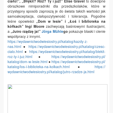
ciało!”
,
„Błękit? Róż? Ty i już!”
Elise Gravel
to dowcipne
obrazkowe nimiporadniki dla przedszkolaków, które w
przystępny sposób zaproszą je do świata takich wartości jak
samoakceptacja, ciałopozytywność i tolerancja. Pogodne
leśne opowieści
„Dom w lesie”
i
„Łoś i biblioteka na
kółkach”
Ingi Moore
zachwycają baśniowymi ilustracjami,
a
„Jutro rządzę ja!”
Jörga Mühle
go
pokazuje blaski i cienie
współpracy z innymi.
https://
wydawnictwodwiesiostry.pl/
katalog/kazdy-z-
nas.html
●
https://
wydawnictwodwiesiostry.pl/
katalog/czesc-
cialo.html
●
https://
wydawnictwodwiesiostry.pl/
katalog/blekit-
roz-ty-i-juz.
html
●
https://
wydawnictwodwiesiostry.pl/
katalog/dom-w-lesie.html
●
https://
wydawnictwodwiesiostry.pl/
katalog/los-i-biblioteka-na-
kolkach.html
●
https://
wydawnictwodwiesiostry.pl/
katalog/jutro-rzadze-ja.html