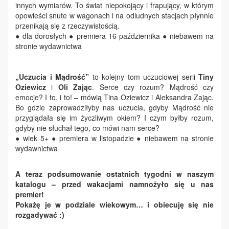
innych wymiarów. To świat niepokojący i frapujący, w którym
opowieści snute w wagonach i na odludnych stacjach płynnie
przenikają się z rzeczywistością.
● dla dorosłych ● premiera 16 października ● niebawem na
stronie wydawnictwa
„Uczucia i Mądrość”
to kolejny tom uczuciowej serii
Tiny
Oziewicz
i
Oli Zając
. Serce czy rozum? Mądrość czy
emocje? I to, i to! – mówią Tina Oziewicz i Aleksandra Zając.
Bo gdzie zaprowadziłyby nas uczucia, gdyby Mądrość nie
przyglądała się im życzliwym okiem? I czym byłby rozum,
gdyby nie słuchał tego, co mówi nam serce?
● wiek 5+ ● premiera w listopadzie ● niebawem na stronie
wydawnictwa
A teraz podsumowanie ostatnich tygodni w naszym
katalogu
– przed wakacjami namnożyło się u nas
premier!
Pokażę je w podziale wiekowym… i obiecuję się nie
rozgadywać :)