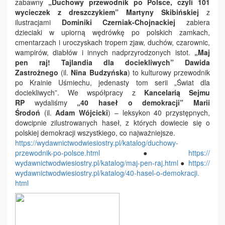
zabawny
„Duchowy przewodnik po Polsce, czyli 101
wycieczek z dreszczykiem”
Martyny Skibińskiej
z
ilustracjami
Dominiki Czerniak-Chojnackiej
zabiera
dzieciaki w upiorną wędrówkę po polskich zamkach,
cmentarzach i uroczyskach tropem zjaw, duchów, czarownic,
wampirów, diabłów i innych nadprzyrodzonych istot.
„Maj
pen raj! Tajlandia dla dociekliwych”
Dawida
Zastrożnego
(il.
Nina Budzyńska
)
to kulturowy przewodnik
po Krainie Uśmiechu, jedenasty tom serii „Świat dla
dociekliwych”. We współpracy z
Kancelarią Sejmu
RP
wydaliśmy
„40 haseł o demokracji”
Marii
Środoń
(il.
Adam Wójcicki
)
– leksykon 40 przystępnych,
dowcipnie zilustrowanych haseł, z których dowiecie się o
polskiej demokracji wszystkiego, co najważniejsze.
https://
wydawnictwodwiesiostry.pl/
katalog/duchowy-
przewodnik-po-
polsce.html
●
https://
wydawnictwodwiesiostry.pl/
katalog/maj-pen-raj.html
●
https://
wydawnictwodwiesiostry.pl/
katalog/40-hasel-o-demokracji.
html