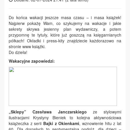
Do końca wakacji jeszcze masa czasu – i masa książek!
Najpierw pokażę Wam, co szykujemy na wakacje i jakie
sekrety skrywa jesienny plan wydawniczy, a potem
przypomnę te tytuły, które już goszczą na księgarnianych
półkach! Okładki i press-kity znajdziecie każdorazowo na
stronie www książki.
Do dzieła!
Wakacyjne zapowiedzi:
„Sklepy”
Czesława Janczarskiego
ze stylowymi
ilustracjami Krystyny Bieniek to kolejna aktywnościowa
książeczka z serii
Bajki z Okienkami
, wznowienie hitu z lat
60. Dla dorosłych to sentymentalna podróż, dla dzieci –