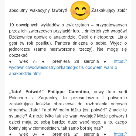
absolutny wakacyjny faworyt!
Zaskakujący zbiór
19 dowcipnych wykładów o zwierzętach – przygotowanych
przez ich zwierzęcych przyjaciół lub… śmiertelnych wrogów!
Dżdżownica opowie o anakondzie. Osioł o nietoperzu. Lis o
gęsi (w roli posiłku). Pantera śnieżna o sobie. Wyjec o
jednorożcu (same niestworzone rzeczy). Nie mogę się
doczekać!
● wiek 7+ ● premiera 28 sierpnia ●
https://
wydawnictwodwiesiostry.pl/
katalog/dzis-opowiem-wam-o-
anakondzie.html
„Tato! Potwór!”
Philippe Corentina
,
nowy tom serii
Polecone z Zagranicy, to prześmieszna i potwornie
zaskakująca książka obrazkowa do rozbrajania nocnych
strachów. „Tato! Tato! W moim łóżku jest potwór!” Znacie tę
sytuację? A może tylko tak się wam wydaje? Może potwory i
dzieci mają ze sobą bardzo dużo wspólnego, a to, czego
boimy się w ciemnościach, tak samo boi się nas?
● wiek 3+ ● premiera 21 sierpnia ●
https://