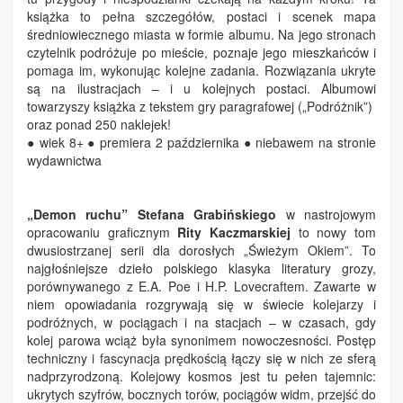
książka to pełna szczegółów, postaci i scenek mapa
średniowiecznego miasta w formie albumu. Na jego stronach
czytelnik podróżuje po mieście, poznaje jego mieszkańców i
pomaga im, wykonując kolejne zadania. Rozwiązania ukryte
są na ilustracjach – i u kolejnych postaci. Albumowi
towarzyszy książka z tekstem gry paragrafowej („Podróżnik”)
oraz ponad 250 naklejek!
● wiek 8+ ● premiera 2 października ● niebawem na stronie
wydawnictwa
„Demon ruchu”
Stefana Grabińskiego
w nastrojowym
opracowaniu graficznym
Rity Kaczmarskiej
to nowy tom
dwusiostrzanej serii dla dorosłych „Świeżym Okiem”. To
najgłośniejsze dzieło polskiego klasyka literatury grozy,
porównywanego z E.A. Poe i H.P. Lovecraftem. Zawarte w
niem opowiadania rozgrywają się w świecie kolejarzy i
podróżnych, w pociągach i na stacjach – w czasach, gdy
kolej parowa wciąż była synonimem nowoczesności. Postęp
techniczny i fascynacja prędkością łączy się w nich ze sferą
nadprzyrodzoną. Kolejowy kosmos jest tu pełen tajemnic:
ukrytych szyfrów, bocznych torów, pociągów widm, przejść do