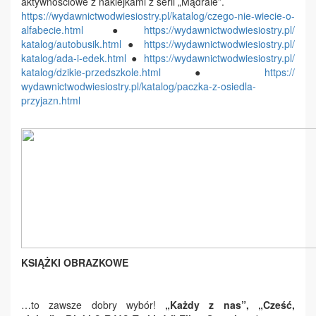
aktywnościowe z naklejkami z serii „Mądrale”.
https://
wydawnictwodwiesiostry.pl/
katalog/czego-nie-wiecie-o-
alfabecie.html
●
https://
wydawnictwodwiesiostry.pl/
katalog/autobusik.html
●
https://
wydawnictwodwiesiostry.pl/
katalog/ada-i-edek.html
●
https://
wydawnictwodwiesiostry.pl/
katalog/dzikie-przedszkole.
html
●
https://
wydawnictwodwiesiostry.pl/
katalog/paczka-z-osiedla-
przyjazn.html
KSIĄŻKI OBRAZKOWE
…to zawsze dobry wybór!
„Każdy z nas”
,
„Cześć,