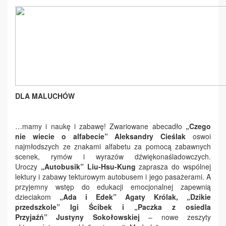
DLA MALUCHÓW
…mamy i naukę i zabawę! Zwariowane abecadło
„Czego
nie wiecie o alfabecie”
Aleksandry Cieślak
oswoi
najmłodszych ze znakami alfabetu za pomocą zabawnych
scenek, rymów i wyrazów dźwiękonaśladowczych.
Uroczy
„Autobusik”
Liu-Hsu-Kung
zaprasza do wspólnej
lektury i zabawy tekturowym autobusem i jego pasażerami.
A
przyjemny wstęp do edukacji emocjonalnej zapewnią
dzieciakom
„Ada i Edek”
Agaty Królak,
„Dzikie
przedszkole”
Igi Ścibek i
„Paczka z osiedla
Przyjaźń”
Justyny Sokołowskiej
– nowe zeszyty