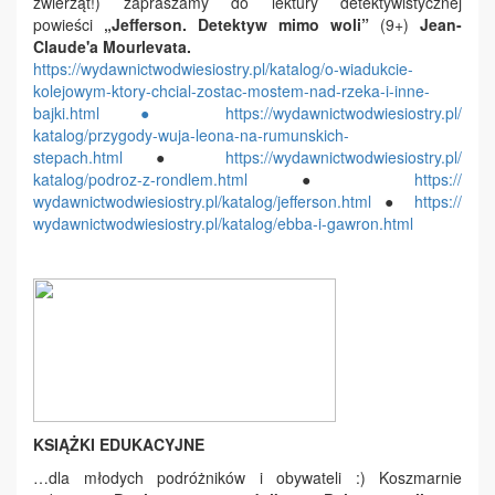
zwierząt!) zapraszamy do lektury detektywistycznej
powieści
„Jefferson. Detektyw mimo woli”
(9+)
Jean-
Claude'a Mourlevata.
https://
wydawnictwodwiesiostry.pl/
katalog/o-wiadukcie-
kolejowym-
ktory-chcial-zostac-mostem-
nad-rzeka-i-inne-
bajki.html ●
https://
wydawnictwodwiesiostry.pl/
katalog/przygody-wuja-leona-
na-rumunskich-
stepach.html
●
https://
wydawnictwodwiesiostry.pl/
katalog/podroz-z-rondlem.html
●
https://
wydawnictwodwiesiostry.pl/
katalog/jefferson.html
●
https://
wydawnictwodwiesiostry.pl/
katalog/ebba-i-gawron.html
KSIĄŻKI EDUKACYJNE
…dla młodych podróżników i obywateli :)
Koszmarnie