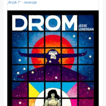
„Krzyk 7” - recenzja