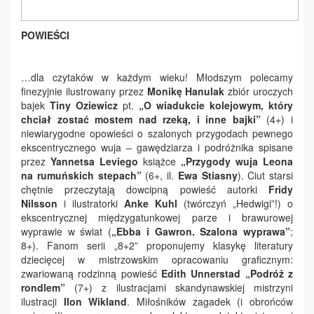
POWIEŚCI
…dla czytaków w każdym wieku!
Młodszym polecamy
finezyjnie ilustrowany przez
Monikę Hanulak
zbiór uroczych
bajek
Tiny Oziewicz
pt.
„O wiadukcie kolejowym, który
chciał zostać mostem nad rzeką, i inne bajki”
(4+) i
niewiarygodne opowieści o szalonych przygodach pewnego
ekscentrycznego wuja – gawędziarza i podróżnika spisane
przez
Yannetsa Leviego
książce
„Przygody wuja Leona
na rumuńskich stepach”
(6+, il.
Ewa Stiasny
). Ciut starsi
chętnie przeczytają dowcipną powieść autorki
Fridy
Nilsson
i ilustratorki
Anke Kuhl
(twórczyń „Hedwigi”!) o
ekscentrycznej międzygatunkowej parze i brawurowej
wyprawie w świat (
„Ebba i Gawron. Szalona wyprawa”
;
8+). Fanom serii „8+2” proponujemy klasykę literatury
dziecięcej w mistrzowskim opracowaniu graficznym:
zwariowaną rodzinną powieść
Edith Unnerstad
„Podróż z
rondlem”
(7+) z ilustracjami skandynawskiej mistrzyni
ilustracji
Ilon Wikland
. Miłośników zagadek (i obrońców