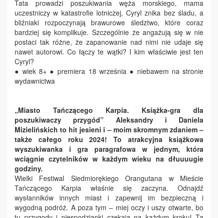
Tata prowadzi poszukiwania węża morskiego, mama
uczestniczy w katastrofie lotniczej, Cyryl znika bez śladu, a
bliźniaki rozpoczynają brawurowe śledztwo, które coraz
bardziej się komplikuje. Szczególnie że angażują się w nie
postaci tak różne, że zapanowanie nad nimi nie udaje się
nawet autorowi. Co łączy te wątki? I kim właściwie jest ten
Cyryl?
● wiek 8+ ● premiera 18 września ● niebawem na stronie
wydawnictwa
„Miasto Tańczącego Karpia. Książka-gra dla
poszukiwaczy przygód”
Aleksandry i Daniela
Mizielińskich
to hit jesieni i – moim skromnym zdaniem –
także całego roku 2024!
To atrakcyjna książkowa
wyszukiwanka i gra paragrafowa w jednym, która
wciągnie czytelników w każdym wieku na dłuuuugie
godziny.
Wielki Festiwal Siedmiorękiego Orangutana w Mieście
Tańczącego Karpia właśnie się zaczyna. Odnajdź
wysłanników innych miast i zapewnij im bezpieczną i
wygodną podróż. A poza tym – miej oczy i uszy otwarte, bo
tu przygody i niespodzianki czekają na każdym kroku! Ta