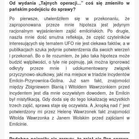
Od wydania „Tajnych operacji...” coś się zmieniło w
pańskim podejściu do sprawy?
Po pierwsze, utwierdziłem się w przekonaniu, że
zaproponowana przeze mnie hipoteza jest jedynym
racjonalnym wyjaśnieniem zajść emilcińskich. Po drugie,
naszła mnie dość smutna refleksja, że część czytelników
interesujących się tematem UFO nie jest ciekawa faktów, a w
publikacjach szuka jedynie potwierdzenia dla swoich wierzeń
i przekonań. Bo o ile rozumiem, że jako taka hipoteza może
budzić wątpliwości, o tyle nie pojmuję, jak można ignorować
odkryty przeze mnie i udokumentowany związek
przyczynowo-skutkowy, jaki ma miejsce w triadzie incydentów
Emilcin-Przyrownica-Golina. Już sam fakt, znajomości
między Zbigniewem Blanią i Witoldem Wawrzonkiem przed
incydentem jest dla mnie oczywistym dowodem, że Emilcin
był mistyfikacją. Gdy doda się do tego lokalizację wszystkich
trzech zajść, sprawa staje się oczywista. A „kropką nad i” jest
potwierdzony mi przez Helenę Wawrzonek fakt znajomości
Witolda Wawrzonka z Janem Wolskim przed zajściami w
Emilcinie.
Podobno pojawiły się zarzuty, że zajął się Pan sprawą,