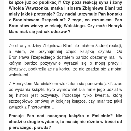
książce już po publikacji? Czy poza reakcją syna i żony
Witolda Wawrzonka, matka i siostra Zbigniewa Blani też
miały jakieś pretensje? Czy nadal utrzymuje Pan kontakt
z Bronisławem Rzepeckim? Z tego, co rozumiem, Pan
Bronisław wierzy w relację Wolskiego. Czy może Henryk
Marciniak się jednak odezwał?
Ze strony rodziny Zbigniewa Blani nie miałem żadnej reakcji,
a wiem, że przynajmniej część książkę czytała. Od
Bronisława Rzepeckiego dostałem bardzo obszerny mail, w
którym bardzo pozytywnie wyrażał się o mojej pracy i
śledztwie, podkreślając na końcu, że nie zgadza się z moimi
wnioskami.
Z Henrykiem Marciniakiem widziałem się ponownie jakiś czas
po wydaniu książki. Było wymownie! Dla mnie jego udział w
tej historii jest oczywisty. Pozostaje tylko kwestia, którą
szczegółowo omówię w kolejnej książce, czy miał też jakiś
związek z Przyrownicą…
Pracuje Pan nad następną książką o Emilcinie? Nie
chodzi o drugie wydanie, to ma się nie różnić w treści od
pierwszego, prawda?