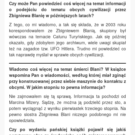
Czy może Pan powiedzieć coś więcej na temat informacji
o podejściu do tematu obcych cywilizacji przez
Zbigniewa Blanię w późniejszych latach?
Z tego, co mi wiadomo, a tak się składa, że w 2003 roku
korespondowałem ze Zbigniewem Blanią, skupiony był
wówczas na temacie Całunu Turyńskiego. Jak się później
okazało, gdy zdobyłem jego archiwum, wiele uwagi skupiał
też na zagadce tzw. UFO Hitlera. Trudno mi powiedzieć co
tak naprawdę myślał w sprawie obcych cywilizacji.
Wiadomo coś więcej na temat śmierci Blani? W książce
wspomina Pan o wiadomości, według której miał zginąć
przy konstruowanej przez siebie maszynie do kontaktu z
obcymi. W jakim stopniu to pewna informacja?
Nie zajmowałem się tą sprawą. Informacja ta pochodzi od
Marcina Mizery. Sądzę, że można ją podzielić przez sto, a
potem wyciągnąć z wyniku pierwiastek trzeciego stopnia. Na
pewno siostra Zbigniewa Blani niczego podobnego mi nie
opowiedziała.
Czy po wydaniu pańskiej książki pojawił się jakiś