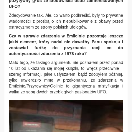
pozytywny głos ze środowiska osób zainteresowanych
UFO?
Zdecydowanie tak. Ale, co warto podkreślić, były to prywatne
wiadomości z prośbą o ich niepublikowanie z obawy przed
ostracyzmem ze strony polskich ufologów.
Czy w sprawie zdarzenia w Emilcinie pozostaje jeszcze
jakiś element, który nadal nie dawałby Panu spokoju i
zostawiał furtkę do przyznania racji co do
autentyczności zdarzenia z 1978 roku?
Mało tego, że takiego argumentu nie poznałem przez ponad
10 lat od ukazania się mojej książki, to wręcz przeciwnie –
szereg informacji, jakie usłyszałem, bądź zdobyłem później,
tylko utwierdziło mnie w przekonaniu, że zdarzenia w
Emilcinie/Przyrownicy/Golinie to gigantyczna mistyfikacja i
walka ze sobą dwóch przebiegłych pasjonatów UFO.