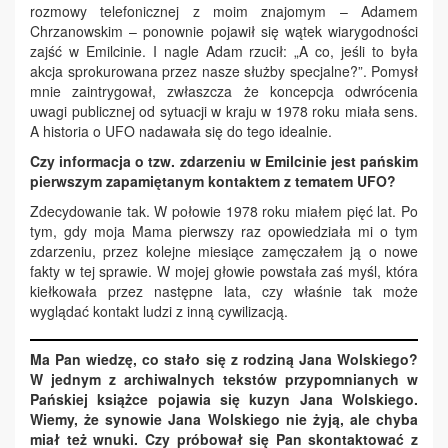
rozmowy telefonicznej z moim znajomym – Adamem
Chrzanowskim – ponownie pojawił się wątek wiarygodności
zajść w Emilcinie. I nagle Adam rzucił: „A co, jeśli to była
akcja sprokurowana przez nasze służby specjalne?”. Pomysł
mnie zaintrygował, zwłaszcza że koncepcja odwrócenia
uwagi publicznej od sytuacji w kraju w 1978 roku miała sens.
A historia o UFO nadawała się do tego idealnie.
Czy informacja o tzw. zdarzeniu w Emilcinie jest pańskim
pierwszym zapamiętanym kontaktem z tematem UFO?
Zdecydowanie tak. W połowie 1978 roku miałem pięć lat. Po
tym, gdy moja Mama pierwszy raz opowiedziała mi o tym
zdarzeniu, przez kolejne miesiące zamęczałem ją o nowe
fakty w tej sprawie. W mojej głowie powstała zaś myśl, która
kiełkowała przez następne lata, czy właśnie tak może
wyglądać kontakt ludzi z inną cywilizacją.
Ma Pan wiedzę, co stało się z rodziną Jana Wolskiego?
W jednym z archiwalnych tekstów przypomnianych w
Pańskiej książce pojawia się kuzyn Jana Wolskiego.
Wiemy, że synowie Jana Wolskiego nie żyją, ale chyba
miał też wnuki. Czy próbował się Pan skontaktować z