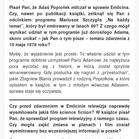
Pisał Pan, że Adaś Popiołek milczał w sprawie Emilcina.
Czy, nawet po publikacji książki, zetknął się Pan z
odcinkiem programu Mariusza Szczygła „Na każdy
temat”, który był emitowany w latach 90? Z czego mógł
wynikać udział w tym programie już dorosłego Adama,
skoro unikał – jak Pan o tym pisze – tematu zdarzenia z
10 maja 1978 roku?
Myślę, że wyjaśnienie jest proste. To właśnie udział w tym
programie dobitnie uzmysłowił Panu Adamowi, że najwyższa
pora wycofać się z historii, w którą został sprytnie
wmanewrowany. Gdy posłucha się nagrań z „przesłuchań”,
jakie Zbigniew Blania prowadził z rodziną Popiołków, a które
opisałem w książce, w tym z młodym wówczas Adasiem,
sprawa staje się oczywista.
Czy przed zdarzeniem w Emilcinie telewizja naprawdę
wyemitowała jakiś film science fiction? W książce pisał
Pan, że sprawdzał program telewizyjny z tamtego czasu.
Czy mogła zajść zmiana w planach i film został
wyemitowany bez wcześniejszej informacji w prasie?