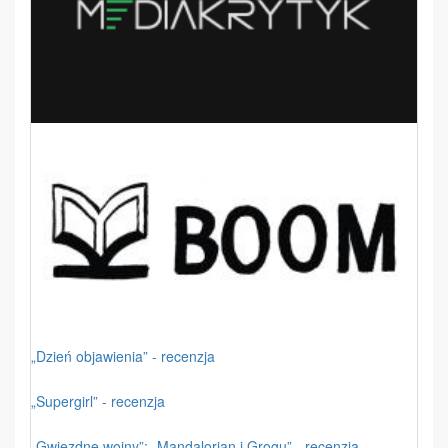
„Dzień objawienia” - recenzja
„Supergirl” - recenzja
„Gwiezdne wojny”: „Mandalorian i Grogu” - recenzja