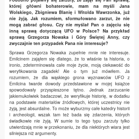
której główni bohaterowie, mam na myśli Jana
Wolskiego, Zbigniewa Blanię i Witolda Wawrzonka, już
nie żyją. Jak rozumiem, sformułowano zarzut, że nie
mogą zabrać głosu. Czy nie myślał Pan o zajęciu się
inną sprawą dotyczącą UFO w Polsce? Na przykład
sprawą Grzegorza Nowaka i Góry Świętej Anny, czy
zwyczajnie ten przypadek Pana nie interesuje?
Sprawa Grzegorza Nowaka zupełnie mnie nie interesuje.
Emilcinem zająłem się dlatego, że to właśnie ta historia, o
ironio, zdeterminowała całe moje życie, moją ciekawość do
weryfikowania zagadek! Ale o tym już mówiłem. Ja
rozumiem, że dla wąskiego grona wyznawców UFO z
Emilcina twarde dowody przedstawione w mojej książce
spowodowały przyspieszone tętno. Jednak zarzucanie
jakiemukolwiek badaczowi, że weryfikuje historię, w dodatku
na podstawie materiałów źródłowych, której uczestnicy nie
żyją, jest absurdalne. To może wyburzmy całe katedry historii
i archeologii, wszak tam też bada się zdarzenia, których
świadkowie nie żyją. W sumie to tego typu zarzuty tylko
utwierdzają mnie w przekonaniu, że dla niektórych wiara jest
silniejsza niż argumenty.