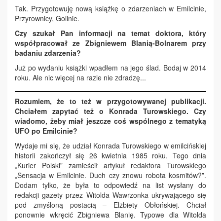
Tak. Przygotowuję nową książkę o zdarzeniach w Emilcinie,
Przyrownicy, Golinie.
Czy szukał Pan informacji na temat doktora, który
współpracował ze Zbigniewem Blanią-Bolnarem przy
badaniu zdarzenia?
Już po wydaniu książki wpadłem na jego ślad. Bodaj w 2014
roku. Ale nic więcej na razie nie zdradzę...
Rozumiem, że to też w przygotowywanej publikacji.
Chciałem zapytać też o Konrada Turowskiego. Czy
wiadomo, żeby miał jeszcze coś wspólnego z tematyką
UFO po Emilcinie?
Wydaje mi się, że udział Konrada Turowskiego w emilcińskiej
historii zakończył się 26 kwietnia 1985 roku. Tego dnia
„Kurier Polski” zamieścił artykuł redaktora Turowskiego
„Sensacja w Emilcinie. Duch czy znowu robota kosmitów?”.
Dodam tylko, że była to odpowiedź na list wysłany do
redakcji gazety przez Witolda Wawrzonka ukrywającego się
pod zmyśloną postacią – Elżbiety Obłońskiej. Chciał
ponownie wkręcić Zbigniewa Blanię. Typowe dla Witolda