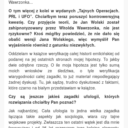
Wawrzonka...
O tym więcej z kolei w wydanych „Tajnych Operacjach.
PRL i UFO”. Chciałbym teraz poruszyć kontrowersyjną
kwestię. Czy przyjęcie teorii, że Jan Wolski został
zahipnotyzowany przez Witolda Wawrzonka, nie jest
ryzykowne? Ktoś mógłby powiedzieć, że nie dało się
obalić wersji Jana Wolskiego, więc wymyślił Pan
wyjaśnienie również z gatunku niezwykłych.
Oddzielam w książce weryfikację całej historii emilcińskiej od
podanej na jej ostatnich stronach mojej hipotezy. To jakby
dwie odrębne rzeczy. O ile moja hipoteza jest tylko sumą
moich wniosków ze śledztwa, o tyle weryfikacja
wiarygodności całej zagadki, to już materiał niepodlegający
żadnej dyskusji. Tu, jak sądzę, trudno dyskutować z faktami,
które czarno na białym przedstawiam w książce.
Czy są jeszcze jakieś zagadki ufologii, których
rozwiązania chciałby Pan poznać?
Jak najbardziej. Cała ufologia to jedna wielka zagadka
łącząca takie aspekty jak socjologia, wiara czy tajne
wojskowe projekty. Zwłaszcza ten ostatni wątek jest dla mnie
fascynujący i od 25 lat rozgryzam jego kolejne elementy.