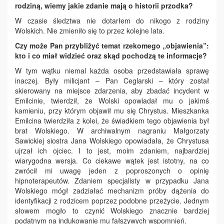
rodziną, wiemy jakie zdanie mają o historii przodka?
W czasie śledztwa nie dotarłem do nikogo z rodziny
Wolskich. Nie zmieniło się to przez kolejne lata.
Czy może Pan przybliżyć temat rzekomego „objawienia”:
kto i co miał widzieć oraz skąd pochodzą te informacje?
W tym wątku niemal każda osoba przedstawiała sprawę
inaczej. Były milicjant – Pan Ceglarski – który został
skierowany na miejsce zdarzenia, aby zbadać incydent w
Emilcinie, twierdził, że Wolski opowiadał mu o jakimś
kamieniu, przy którym objawił mu się Chrystus. Mieszkanka
Emilcina twierdziła z kolei, że świadkiem tego objawienia był
brat Wolskiego. W archiwalnym nagraniu Małgorzaty
Sawickiej siostra Jana Wolskiego opowiadała, że Chrystusa
ujrzał ich ojciec. I to jest, moim zdaniem, najbardziej
wiarygodna wersja. Co ciekawe wątek jest istotny, na co
zwrócił mi uwagę jeden z poproszonych o opinię
hipnoterapeutów. Zdaniem specjalisty w przypadku Jana
Wolskiego mógł zadziałać mechanizm próby dążenia do
identyfikacji z rodzicem poprzez podobne przeżycie. Jednym
słowem mogło to czynić Wolskiego znacznie bardziej
podatnym na indukowanie mu fałszywych wspomnień.