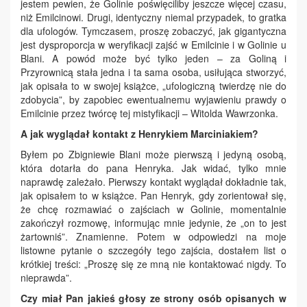
jestem pewien, że Golinie poświęciliby jeszcze więcej czasu,
niż Emilcinowi. Drugi, identyczny niemal przypadek, to gratka
dla ufologów. Tymczasem, proszę zobaczyć, jak gigantyczna
jest dysproporcja w weryfikacji zajść w Emilcinie i w Golinie u
Blani. A powód może być tylko jeden – za Goliną i
Przyrownicą stała jedna i ta sama osoba, usiłująca stworzyć,
jak opisała to w swojej książce, „ufologiczną twierdzę nie do
zdobycia”, by zapobiec ewentualnemu wyjawieniu prawdy o
Emilcinie przez twórcę tej mistyfikacji – Witolda Wawrzonka.
A jak wyglądał kontakt z Henrykiem Marciniakiem?
Byłem po Zbigniewie Blani może pierwszą i jedyną osobą,
która dotarła do pana Henryka. Jak widać, tylko mnie
naprawdę zależało. Pierwszy kontakt wyglądał dokładnie tak,
jak opisałem to w książce. Pan Henryk, gdy zorientował się,
że chcę rozmawiać o zajściach w Golinie, momentalnie
zakończył rozmowę, informując mnie jedynie, że „on to jest
żartowniś”. Znamienne. Potem w odpowiedzi na moje
listowne pytanie o szczegóły tego zajścia, dostałem list o
krótkiej treści: „Proszę się ze mną nie kontaktować nigdy. To
nieprawda”.
Czy miał Pan jakieś głosy ze strony osób opisanych w