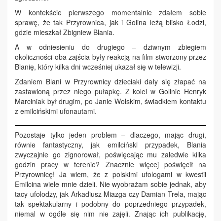
W kontekście pierwszego momentalnie zdałem sobie
sprawę, że tak Przyrownica, jak i Golina leżą blisko Łodzi,
gdzie mieszkał Zbigniew Blania.
A w odniesieniu do drugiego – dziwnym zbiegiem
okoliczności oba zajścia były reakcją na film stworzony przez
Blanię, który kilka dni wcześniej ukazał się w telewizji.
Zdaniem Blani w Przyrownicy dzieciaki dały się złapać na
zastawioną przez niego pułapkę. Z kolei w Golinie Henryk
Marciniak był drugim, po Janie Wolskim, świadkiem kontaktu
z emilcińskimi ufonautami.
Pozostaje tylko jeden problem – dlaczego, mając drugi,
równie fantastyczny, jak emilciński przypadek, Blania
zwyczajnie go zignorował, poświęcając mu zaledwie kilka
godzin pracy w terenie? Znacznie więcej poświęcił na
Przyrownicę! Ja wiem, że z polskimi ufologami w kwestii
Emilcina wiele mnie dzieli. Nie wyobrażam sobie jednak, aby
tacy ufolodzy, jak Arkadiusz Miazga czy Damian Trela, mając
tak spektakularny i podobny do poprzedniego przypadek,
niemal w ogóle się nim nie zajęli. Znając ich publikację,