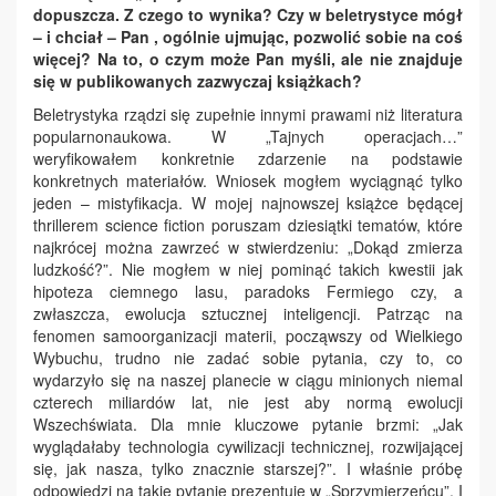
dopuszcza. Z czego to wynika? Czy w beletrystyce mógł
– i chciał – Pan , ogólnie ujmując, pozwolić sobie na coś
więcej? Na to, o czym może Pan myśli, ale nie znajduje
się w publikowanych zazwyczaj książkach?
Beletrystyka rządzi się zupełnie innymi prawami niż literatura
popularnonaukowa. W „Tajnych operacjach…”
weryfikowałem konkretnie zdarzenie na podstawie
konkretnych materiałów. Wniosek mogłem wyciągnąć tylko
jeden – mistyfikacja. W mojej najnowszej książce będącej
thrillerem science fiction poruszam dziesiątki tematów, które
najkrócej można zawrzeć w stwierdzeniu: „Dokąd zmierza
ludzkość?”. Nie mogłem w niej pominąć takich kwestii jak
hipoteza ciemnego lasu, paradoks Fermiego czy, a
zwłaszcza, ewolucja sztucznej inteligencji. Patrząc na
fenomen samoorganizacji materii, począwszy od Wielkiego
Wybuchu, trudno nie zadać sobie pytania, czy to, co
wydarzyło się na naszej planecie w ciągu minionych niemal
czterech miliardów lat, nie jest aby normą ewolucji
Wszechświata. Dla mnie kluczowe pytanie brzmi: „Jak
wyglądałaby technologia cywilizacji technicznej, rozwijającej
się, jak nasza, tylko znacznie starszej?”. I właśnie próbę
odpowiedzi na takie pytanie prezentuję w „Sprzymierzeńcu”. I