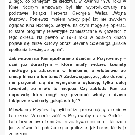
Z tego, co pamiętam ze śledztwa, w kwietniu 1978 roku w
Kinie Nocnym emitowany był film wyprodukowany na
podstawie książki Herberta George'a Wellsa „Wojna
światów”. Ponieważ miałem wtedy pięć lat nie zwykłem
oglądać Kina Nocnego. Jedyne, na czym mogę się opierać,
to stare programy telewizyjne zamieszczane w gazetach z
tego okresu. Na pewno w 1978 roku w polskich kinach
pojawił się także kultowy obraz Stevena Spielberga „Bliskie
spotkania trzeciego stopnia”.
Jak wspomina Pan spotkanie z dziećmi z Przyrownicy –
dziś już dorosłymi – które miały widzieć kosmitę
niedługo po zdarzeniu w Emilcinie, a właściwie po
emisji filmu na ten temat? Zadziwiające, że, jako dorośli,
nie przyznali się do wymyślenia sytuacji, tylko dalej
twierdzili, że miało to miejsce. Czy zakłada Pan, że
naprawdę ktoś mógł się przebrać wtedy i dzieci
faktycznie widziały „jakąś istotę”?
Mieszkańcy Przyrownicy byli bardzo przekonujący, ale nie w
tym rzecz. W ocenie zajść w Przyrownicy oraz w Golinie –
tych incydentów nie można rozpatrywać osobno – kluczem
jest zarówno ich położenie geograficzne, jak i czas, kiedy je
zgłoszono.