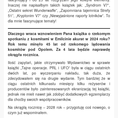
Inaczej nie napisałbym takich książek jak: „Syndrom V7”,
„Ostatni sekret Wunderwaffe”, „Zapomniana tajemnica Strefy
51”, „Kryptonim V7” czy „Niewyjaśnione raporty lotników”. To
dla mnie fascynujące tematy!
Dlaczego wraca wznowieniem Pana książka o rzekomym
spotkaniu z kosmitami w Emilcinie akurat w 2024 roku?
Rok temu minęło 45 lat od rzekomego lądowania
kosmitów pod Opolem. Za 4 lata będzie naprawdę
okrągła rocznica.
Ilość zapytań, jakie otrzymywało Wydawnictwo w sprawie
książki „Tajne operacje. PRL i UFO” była w ciągu ostatnich
dwóch lat, po wyczerpaniu nakładu, tak duża, że
zdecydowałem się na drugie wydanie. Tym bardziej że w
ciągu ostatnich kilkunastu miesięcy kilku reżyserów i
producentów było zainteresowanych ekranizacją tej książki,
jednak nie mieli nawet jak zdobyć dodatkowych egzemplarzy
dla choćby swoich współpracowników.
Na okrągłą rocznicę – 2028 rok – przygotuję coś nowego, o
czym już wspominałem.