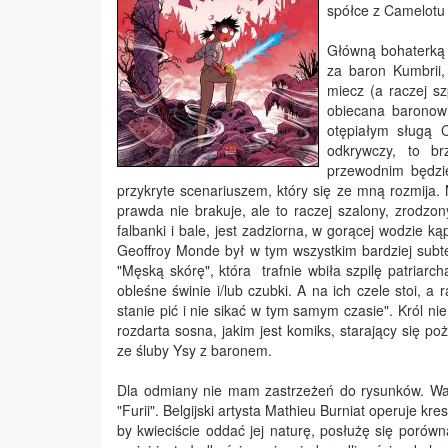
spółce z Camelotu 
Główną bohaterką p
za baron Kumbrii,
miecz (a raczej sz
obiecana baronowi
otępiałym sługą 
odkrywczy, to b
przewodnim będzie
przykryte scenariuszem, który się ze mną rozmija.
prawda nie brakuje, ale to raczej szalony, zrodzon
falbanki i bale, jest zadziorna, w gorącej wodzie k
Geoffroy Monde był w tym wszystkim bardziej sub
"Męską skórę", która trafnie wbiła szpilę patriarc
obleśne świnie i/lub czubki. A na ich czele stoi, a r
stanie pić i nie sikać w tym samym czasie". Król nie
rozdarta sosna, jakim jest komiks, starający się p
ze śluby Ysy z baronem.
Dla odmiany nie mam zastrzeżeń do rysunków. Wars
"Furii". Belgijski artysta Mathieu Burniat operuje k
by kwieciście oddać jej naturę, posłużę się porów