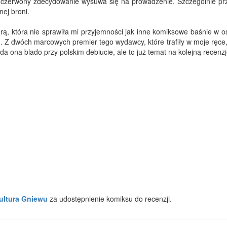
olor czerwony zdecydowanie wysuwa się na prowadzenie. Szczególnie pr
ej broni.
turą, która nie sprawiła mi przyjemności jak inne komiksowe baśnie w o
u. Z dwóch marcowych premier tego wydawcy, które trafiły w moje ręce
 ona blado przy polskim debiucie, ale to już temat na kolejną recenzj
ultura Gniewu
za udostępnienie komiksu do recenzji.