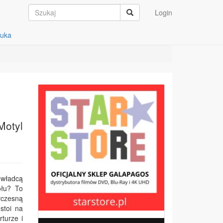
Login
auka
Motyl
 władcą
ołu? To
ółczesną
stoi na
turze i