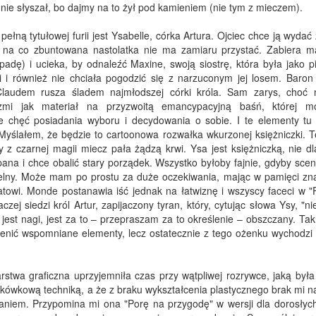
nie słyszał, bo dajmy na to żył pod kamieniem (nie tym z mieczem).
ełną tytułowej furii jest Ysabelle, córka Artura. Ojciec chce ją wyda
 na co zbuntowana nastolatka nie ma zamiaru przystać. Zabiera m
padę) i ucieka, by odnaleźć Maxine, swoją siostrę, która była jako p
 i również nie chciała pogodzić się z narzuconym jej losem. Baron
Claudem rusza śladem najmłodszej córki króla. Sam zarys, choć n
rzmi jak materiał na przyzwoitą emancypacyjną baśń, której 
 chęć posiadania wyboru i decydowania o sobie. I te elementy tu 
 Myślałem, że będzie to cartoonowa rozwałka wkurzonej księżniczki. T
y z czarnej magii miecz pała żądzą krwi. Ysa jest księżniczką, nie dl
ąpana i chce obalić stary porządek. Wszystko byłoby fajnie, gdyby sce
telny. Może mam po prostu za duże oczekiwania, mając w pamięci zn
hatowi. Monde postanawia iść jednak na łatwiznę i wszyscy faceci w "F
aczej siedzi król Artur, zapijaczony tyran, który, cytując słowa Ysy, "ni
 jest nagi, jest za to – przepraszam za to określenie – obszczany. Tak 
ożenić wspomniane elementy, lecz ostatecznie z tego ożenku wychodzi 
twa graficzna uprzyjemniła czas przy wątpliwej rozrywce, jaką była 
reskówkową techniką, a że z braku wykształcenia plastycznego brak mi n
naniem. Przypomina mi ona "Porę na przygodę" w wersji dla dorosłych