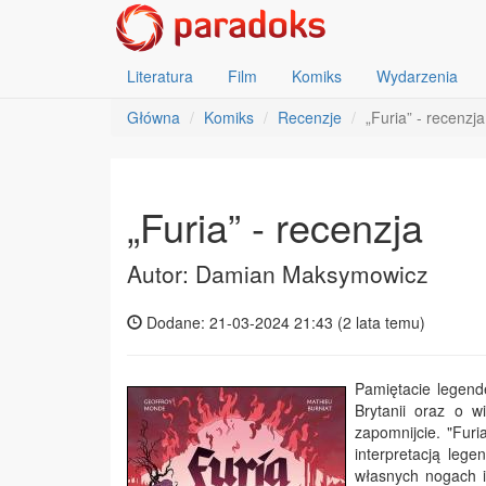
Literatura
Film
Komiks
Wydarzenia
Główna
Komiks
Recenzje
„Furia” - recenzja
„Furia” - recenzja
Autor: Damian Maksymowicz
Dodane: 21-03-2024 21:43 (
2 lata temu
)
Pamiętacie legend
Brytanii oraz o w
zapomnijcie. "Furi
interpretacją lege
własnych nogach i 