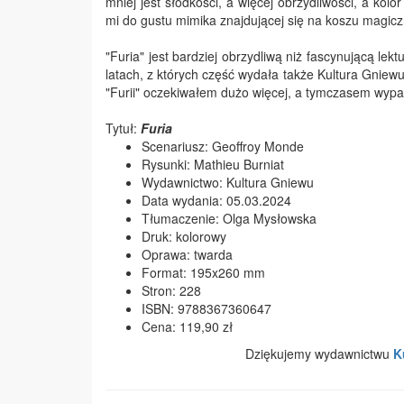
mniej jest słodkości, a więcej obrzydliwości, a k
mi do gustu mimika znajdującej się na koszu magiczn
"Furia" jest bardziej obrzydliwą niż fascynującą lek
latach, z których część wydała także Kultura Gniew
"Furii" oczekiwałem dużo więcej, a tymczasem wypada
Tytuł:
Furia
Scenariusz: Geoffroy Monde
Rysunki: Mathieu Burniat
Wydawnictwo: Kultura Gniewu
Data wydania: 05.03.2024
Tłumaczenie: Olga Mysłowska
Druk: kolorowy
Oprawa: twarda
Format: 195x260 mm
Stron: 228
ISBN: 9788367360647
Cena: 119,90 zł
Dziękujemy wydawnictwu
K