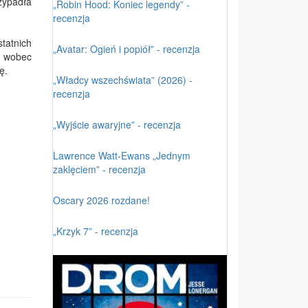
zypadła
„Robin Hood: Koniec legendy” -
recenzja
statnich
„Avatar: Ogień i popiół” - recenzja
, wobec
ę.
„Władcy wszechświata” (2026) -
recenzja
„Wyjście awaryjne” - recenzja
Lawrence Watt-Ewans „Jednym
zaklęciem” - recenzja
Oscary 2026 rozdane!
„Krzyk 7” - recenzja