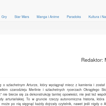
Gry
Star Wars
Manga i Anime
Paradoks
Kultura i N
Redaktor: 
ę o szlachetnym Arturze, który wyciągnął miecz z kamienia i został
ielkim czarodzieju Merlinie i szlachetnych rycerzach Okrągłego St
a" nie bierze się za dekonstrukcję tamtej opowieści, nie jest też wsp
ndy arturiańskiej. To w gruncie rzeczy autonomiczna historia, która 
może po nią sięgnąć każdy dojrzały czytelnik, nawet jeśli nigdy o Ar