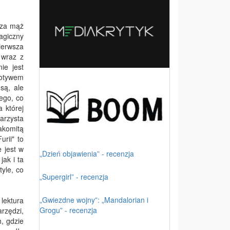
ć za mąż
agiczny
ierwsza
 wraz z
ie jest
motywem
są, ale
ego, co
a której
narzysta
akomitą
urii" to
e jest w
„Dzień objawienia” - recenzja
jak i ta
tyle, co
„Supergirl” - recenzja
„Gwiezdne wojny”: „Mandalorian i
lektura
Grogu” - recenzja
arzędzi,
, gdzie