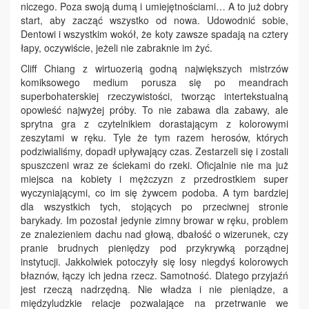
niczego. Poza swoją dumą i umiejętnościami… A to już dobry
start, aby zacząć wszystko od nowa. Udowodnić sobie,
Dentowi i wszystkim wokół, że koty zawsze spadają na cztery
łapy, oczywiście, jeżeli nie zabraknie im żyć.
Cliff Chiang z wirtuozerią godną największych mistrzów
komiksowego medium porusza się po meandrach
superbohaterskiej rzeczywistości, tworząc intertekstualną
opowieść najwyżej próby. To nie zabawa dla zabawy, ale
sprytna gra z czytelnikiem dorastającym z kolorowymi
zeszytami w ręku. Tyle że tym razem herosów, których
podziwialiśmy, dopadł upływający czas. Zestarzeli się i zostali
spuszczeni wraz ze ściekami do rzeki. Oficjalnie nie ma już
miejsca na kobiety i mężczyzn z przedrostkiem super
wyczyniającymi, co im się żywcem podoba. A tym bardziej
dla wszystkich tych, stojących po przeciwnej stronie
barykady. Im pozostał jedynie zimny browar w ręku, problem
ze znalezieniem dachu nad głową, dbałość o wizerunek, czy
pranie brudnych pieniędzy pod przykrywką porządnej
instytucji. Jakkolwiek potoczyły się losy niegdyś kolorowych
błaznów, łączy ich jedna rzecz. Samotność. Dlatego przyjaźń
jest rzeczą nadrzędną. Nie władza i nie pieniądze, a
międzyludzkie relacje pozwalające na przetrwanie we