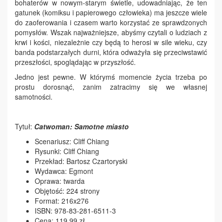
bohaterów w nowym-starym świetle, udowadniając, że ten
gatunek (komiksu i papierowego człowieka) ma jeszcze wiele
do zaoferowania i czasem warto korzystać ze sprawdzonych
pomysłów. Wszak najważniejsze, abyśmy czytali o ludziach z
krwi i kości, niezależnie czy będą to herosi w sile wieku, czy
banda podstarzałych durni, która odważyła się przeciwstawić
przeszłości, spoglądając w przyszłość.
Jedno jest pewne. W którymś momencie życia trzeba po
prostu dorosnąć, zanim zatracimy się we własnej
samotności.
Tytuł:
Catwoman: Samotne miasto
Scenariusz: Cliff Chiang
Rysunki: Cliff Chiang
Przekład: Bartosz Czartoryski
Wydawca: Egmont
Oprawa: twarda
Objętość: 224 strony
Format: 216x276
ISBN: 978-83-281-6511-3
Cena: 119,99 zł