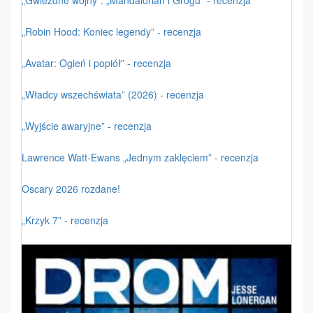
„Gwiezdne wojny”: „Mandalorian i Grogu” - recenzja
„Robin Hood: Koniec legendy” - recenzja
„Avatar: Ogień i popiół” - recenzja
„Władcy wszechświata” (2026) - recenzja
„Wyjście awaryjne” - recenzja
Lawrence Watt-Ewans „Jednym zaklęciem” - recenzja
Oscary 2026 rozdane!
„Krzyk 7” - recenzja