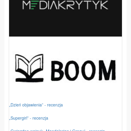
„Dzień objawienia” - recenzja
„Supergirl” - recenzja