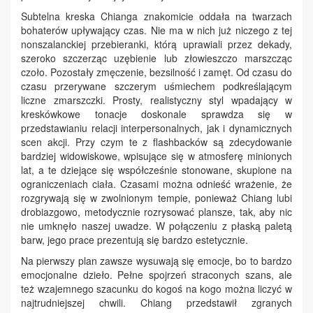
Subtelna kreska Chianga znakomicie oddała na twarzach
bohaterów upływający czas. Nie ma w nich już niczego z tej
nonszalanckiej przebieranki, którą uprawiali przez dekady,
szeroko szczerząc uzębienie lub złowieszczo marszcząc
czoło. Pozostały zmęczenie, bezsilność i zamęt. Od czasu do
czasu przerywane szczerym uśmiechem podkreślającym
liczne zmarszczki. Prosty, realistyczny styl wpadający w
kreskówkowe tonacje doskonale sprawdza się w
przedstawianiu relacji interpersonalnych, jak i dynamicznych
scen akcji. Przy czym te z flashbacków są zdecydowanie
bardziej widowiskowe, wpisujące się w atmosferę minionych
lat, a te dziejące się współcześnie stonowane, skupione na
ograniczeniach ciała. Czasami można odnieść wrażenie, że
rozgrywają się w zwolnionym tempie, ponieważ Chiang lubi
drobiazgowo, metodycznie rozrysować plansze, tak, aby nic
nie umknęło naszej uwadze. W połączeniu z płaską paletą
barw, jego prace prezentują się bardzo estetycznie.
Na pierwszy plan zawsze wysuwają się emocje, bo to bardzo
emocjonalne dzieło. Pełne spojrzeń straconych szans, ale
też wzajemnego szacunku do kogoś na kogo można liczyć w
najtrudniejszej chwili. Chiang przedstawił zgranych