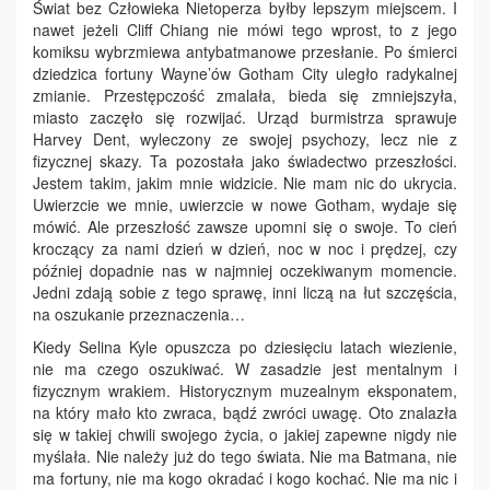
Świat bez Człowieka Nietoperza byłby lepszym miejscem. I
nawet jeżeli Cliff Chiang nie mówi tego wprost, to z jego
komiksu wybrzmiewa antybatmanowe przesłanie. Po śmierci
dziedzica fortuny Wayne’ów Gotham City uległo radykalnej
zmianie. Przestępczość zmalała, bieda się zmniejszyła,
miasto zaczęło się rozwijać. Urząd burmistrza sprawuje
Harvey Dent, wyleczony ze swojej psychozy, lecz nie z
fizycznej skazy. Ta pozostała jako świadectwo przeszłości.
Jestem takim, jakim mnie widzicie. Nie mam nic do ukrycia.
Uwierzcie we mnie, uwierzcie w nowe Gotham, wydaje się
mówić. Ale przeszłość zawsze upomni się o swoje. To cień
kroczący za nami dzień w dzień, noc w noc i prędzej, czy
później dopadnie nas w najmniej oczekiwanym momencie.
Jedni zdają sobie z tego sprawę, inni liczą na łut szczęścia,
na oszukanie przeznaczenia…
Kiedy Selina Kyle opuszcza po dziesięciu latach wiezienie,
nie ma czego oszukiwać. W zasadzie jest mentalnym i
fizycznym wrakiem. Historycznym muzealnym eksponatem,
na który mało kto zwraca, bądź zwróci uwagę. Oto znalazła
się w takiej chwili swojego życia, o jakiej zapewne nigdy nie
myślała. Nie należy już do tego świata. Nie ma Batmana, nie
ma fortuny, nie ma kogo okradać i kogo kochać. Nie ma nic i