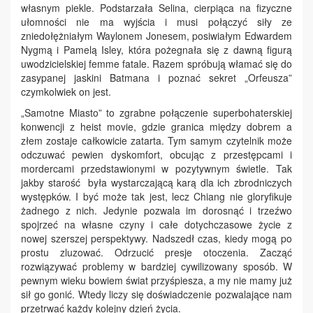
własnym piekle. Podstarzała Selina, cierpiąca na fizyczne
ułomności nie ma wyjścia i musi połączyć siły ze
zniedołężniałym Waylonem Jonesem, posiwiałym Edwardem
Nygmą i Pamelą Isley, która pożegnała się z dawną figurą
uwodzicielskiej femme fatale. Razem spróbują włamać się do
zasypanej jaskini Batmana i poznać sekret „Orfeusza”
czymkolwiek on jest.
„Samotne Miasto” to zgrabne połączenie superbohaterskiej
konwencji z heist movie, gdzie granica między dobrem a
złem zostaje całkowicie zatarta. Tym samym czytelnik może
odczuwać pewien dyskomfort, obcując z przestępcami i
mordercami przedstawionymi w pozytywnym świetle. Tak
jakby starość była wystarczającą karą dla ich zbrodniczych
występków. I być może tak jest, lecz Chiang nie gloryfikuje
żadnego z nich. Jedynie pozwala im dorosnąć i trzeźwo
spojrzeć na własne czyny i całe dotychczasowe życie z
nowej szerszej perspektywy. Nadszedł czas, kiedy mogą po
prostu zluzować. Odrzucić presje otoczenia. Zacząć
rozwiązywać problemy w bardziej cywilizowany sposób. W
pewnym wieku bowiem świat przyśpiesza, a my nie mamy już
sił go gonić. Wtedy liczy się doświadczenie pozwalające nam
przetrwać każdy kolejny dzień życia.