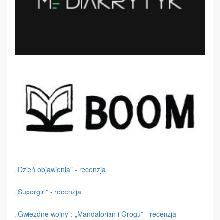
„Dzień objawienia” - recenzja
„Supergirl” - recenzja
„Gwiezdne wojny”: „Mandalorian i Grogu” - recenzja