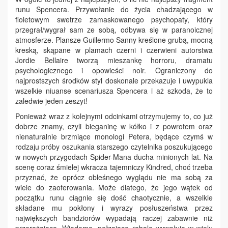
runu Spencera. Przywołanie do życia chadzającego w
fioletowym swetrze zamaskowanego psychopaty, który
przegrał/wygrał sam ze sobą, odbywa się w paranoicznej
atmosferze. Plansze Guillermo Sanny kreślone grubą, mocną
kreską, skąpane w plamach czerni i czerwieni autorstwa
Jordie Bellaire tworzą mieszankę horroru, dramatu
psychologicznego i opowieści noir. Ograniczony do
najprostszych środków styl doskonale przekazuje i uwypukla
wszelkie niuanse scenariusza Spencera i aż szkoda, że to
zaledwie jeden zeszyt!
Ponieważ wraz z kolejnymi odcinkami otrzymujemy to, co już
dobrze znamy, czyli bieganinę w kółko i z powrotem oraz
nienaturalnie brzmiące monologi Petera, będące czymś w
rodzaju próby oszukania starszego czytelnika poszukującego
w nowych przygodach Spider-Mana ducha minionych lat. Na
scenę coraz śmielej wkracza tajemniczy Kindred, choć trzeba
przyznać, że oprócz obleśnego wyglądu nie ma sobą za
wiele do zaoferowania. Może dlatego, że jego wątek od
początku runu ciągnie się dość chaotycznie, a wszelkie
składane mu pokłony i wyrazy posłuszeństwa przez
największych bandziorów wypadają raczej zabawnie niż
przerażająco. Wiadomo, pełzające robale wywołują w wielu