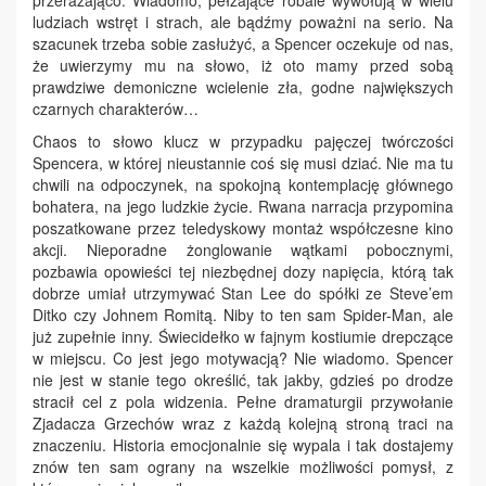
ludziach wstręt i strach, ale bądźmy poważni na serio. Na
szacunek trzeba sobie zasłużyć, a Spencer oczekuje od nas,
że uwierzymy mu na słowo, iż oto mamy przed sobą
prawdziwe demoniczne wcielenie zła, godne największych
czarnych charakterów…
Chaos to słowo klucz w przypadku pajęczej twórczości
Spencera, w której nieustannie coś się musi dziać. Nie ma tu
chwili na odpoczynek, na spokojną kontemplację głównego
bohatera, na jego ludzkie życie. Rwana narracja przypomina
poszatkowane przez teledyskowy montaż współczesne kino
akcji. Nieporadne żonglowanie wątkami pobocznymi,
pozbawia opowieści tej niezbędnej dozy napięcia, którą tak
dobrze umiał utrzymywać Stan Lee do spółki ze Steve’em
Ditko czy Johnem Romitą. Niby to ten sam Spider-Man, ale
już zupełnie inny. Świecidełko w fajnym kostiumie drepczące
w miejscu. Co jest jego motywacją? Nie wiadomo. Spencer
nie jest w stanie tego określić, tak jakby, gdzieś po drodze
stracił cel z pola widzenia. Pełne dramaturgii przywołanie
Zjadacza Grzechów wraz z każdą kolejną stroną traci na
znaczeniu. Historia emocjonalnie się wypala i tak dostajemy
znów ten sam ograny na wszelkie możliwości pomysł, z