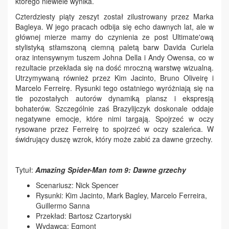
którego niewiele wynika.
Czterdziesty piąty zeszyt został zilustrowany przez Marka
Bagleya. W jego pracach odbija się echo dawnych lat, ale w
głównej mierze mamy do czynienia ze post Ultimate'ową
stylistyką stłamszoną ciemną paletą barw Davida Curiela
oraz intensywnym tuszem Johna Della i Andy Owensa, co w
rezultacie przekłada się na dość mroczną warstwę wizualną.
Utrzymywaną również przez Kim Jacinto, Bruno Oliveirę i
Marcelo Ferreirę. Rysunki tego ostatniego wyróżniają się na
tle pozostałych autorów dynamiką plansz i ekspresją
bohaterów. Szczególnie zaś Brazylijczyk doskonale oddaje
negatywne emocje, które nimi targają. Spojrzeć w oczy
rysowane przez Ferreirę to spojrzeć w oczy szaleńca. W
świdrujący duszę wzrok, który może zabić za dawne grzechy.
Tytuł:
Amazing Spider-Man tom 9: Dawne grzechy
Scenariusz: Nick Spencer
Rysunki: Kim Jacinto, Mark Bagley, Marcelo Ferreira,
Guillermo Sanna
Przekład: Bartosz Czartoryski
Wydawca: Egmont