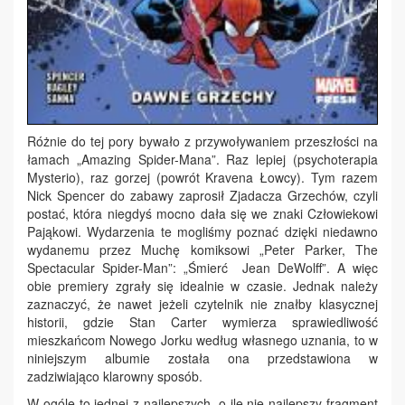
Różnie do tej pory bywało z przywoływaniem przeszłości na
łamach „Amazing Spider-Mana”. Raz lepiej (psychoterapia
Mysterio), raz gorzej (powrót Kravena Łowcy). Tym razem
Nick Spencer do zabawy zaprosił Zjadacza Grzechów, czyli
postać, która niegdyś mocno dała się we znaki Człowiekowi
Pająkowi. Wydarzenia te mogliśmy poznać dzięki niedawno
wydanemu przez Muchę komiksowi „Peter Parker, The
Spectacular Spider-Man”: „Śmierć Jean DeWolff”. A więc
obie premiery zgrały się idealnie w czasie. Jednak należy
zaznaczyć, że nawet jeżeli czytelnik nie znałby klasycznej
historii, gdzie Stan Carter wymierza sprawiedliwość
mieszkańcom Nowego Jorku według własnego uznania, to w
niniejszym albumie została ona przedstawiona w
zadziwiająco klarowny sposób.
W ogóle to jednej z najlepszych, o ile nie najlepszy fragment