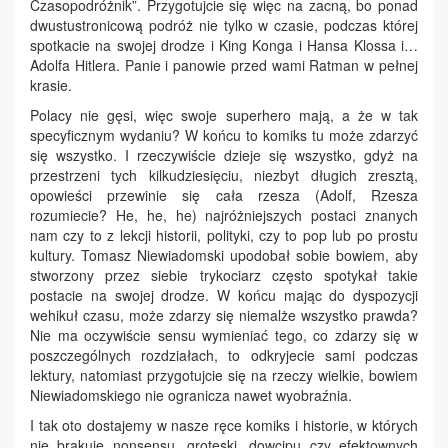
Czasopodróżnik”. Przygotujcie się więc na zacną, bo ponad
dwustustronicową podróż nie tylko w czasie, podczas której
spotkacie na swojej drodze i King Konga i Hansa Klossa i…
Adolfa Hitlera. Panie i panowie przed wami Ratman w pełnej
krasie.
Polacy nie gęsi, więc swoje superhero mają, a że w tak
specyficznym wydaniu? W końcu to komiks tu może zdarzyć
się wszystko. I rzeczywiście dzieje się wszystko, gdyż na
przestrzeni tych kilkudziesięciu, niezbyt długich zresztą,
opowieści przewinie się cała rzesza (Adolf, Rzesza
rozumiecie? He, he, he) najróżniejszych postaci znanych
nam czy to z lekcji historii, polityki, czy to pop lub po prostu
kultury. Tomasz Niewiadomski upodobał sobie bowiem, aby
stworzony przez siebie trykociarz często spotykał takie
postacie na swojej drodze. W końcu mając do dyspozycji
wehikuł czasu, może zdarzy się niemalże wszystko prawda?
Nie ma oczywiście sensu wymieniać tego, co zdarzy się w
poszczególnych rozdziałach, to odkryjecie sami podczas
lektury, natomiast przygotujcie się na rzeczy wielkie, bowiem
Niewiadomskiego nie ogranicza nawet wyobraźnia.
I tak oto dostajemy w nasze ręce komiks i historie, w których
nie brakuje nonsensu, groteski, dowcipu czy efektownych