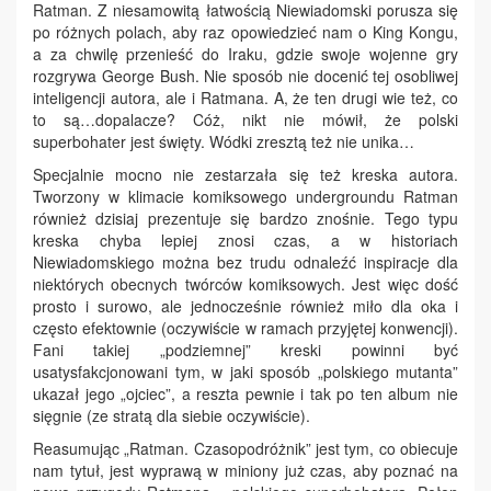
Ratman. Z niesamowitą łatwością Niewiadomski porusza się
po różnych polach, aby raz opowiedzieć nam o King Kongu,
a za chwilę przenieść do Iraku, gdzie swoje wojenne gry
rozgrywa George Bush. Nie sposób nie docenić tej osobliwej
inteligencji autora, ale i Ratmana. A, że ten drugi wie też, co
to są…dopalacze? Cóż, nikt nie mówił, że polski
superbohater jest święty. Wódki zresztą też nie unika…
Specjalnie mocno nie zestarzała się też kreska autora.
Tworzony w klimacie komiksowego undergroundu Ratman
również dzisiaj prezentuje się bardzo znośnie. Tego typu
kreska chyba lepiej znosi czas, a w historiach
Niewiadomskiego można bez trudu odnaleźć inspiracje dla
niektórych obecnych twórców komiksowych. Jest więc dość
prosto i surowo, ale jednocześnie również miło dla oka i
często efektownie (oczywiście w ramach przyjętej konwencji).
Fani takiej „podziemnej” kreski powinni być
usatysfakcjonowani tym, w jaki sposób „polskiego mutanta”
ukazał jego „ojciec”, a reszta pewnie i tak po ten album nie
sięgnie (ze stratą dla siebie oczywiście).
Reasumując „Ratman. Czasopodróżnik” jest tym, co obiecuje
nam tytuł, jest wyprawą w miniony już czas, aby poznać na