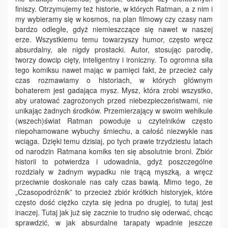
finiszy. Otrzymujemy też historie, w których Ratman, a z nim i
my wybieramy się w kosmos, na plan filmowy czy czasy nam
bardzo odległe, gdyż niemieszczące się nawet w naszej
erze. Wszystkiemu temu towarzyszy humor, często wręcz
absurdalny, ale nigdy prostacki. Autor, stosując parodię,
tworzy dowcip cięty, inteligentny i ironiczny. To ogromna siła
tego komiksu nawet mając w pamięci fakt, że przecież cały
czas rozmawiamy o historiach, w których głównym
bohaterem jest gadająca mysz. Mysz, która zrobi wszystko,
aby uratować zagrożonych przed niebezpieczeństwami, nie
unikając żadnych środków. Przemierzający w swoim wehikule
(wszech)świat Ratman powoduje u czytelników często
niepohamowane wybuchy śmiechu, a całość niezwykle nas
wciąga. Dzięki temu dzisiaj, po tych prawie trzydziestu latach
od narodzin Ratmana komiks ten się absolutnie broni. Zbiór
historii to potwierdza i udowadnia, gdyż poszczególne
rozdziały w żadnym wypadku nie trącą myszką, a wręcz
przeciwnie doskonale nas cały czas bawią. Mimo tego, że
„Czasopodróżnik” to przecież zbiór krótkich historyjek, które
często dość ciężko czyta się jedna po drugiej, to tutaj jest
inaczej. Tutaj jak już się zacznie to trudno się oderwać, chcąc
sprawdzić, w jak absurdalne tarapaty wpadnie jeszcze