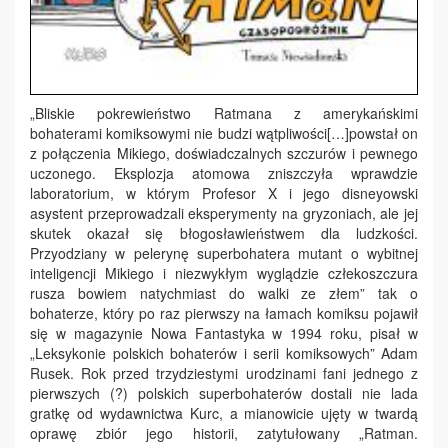
„Bliskie pokrewieństwo Ratmana z amerykańskimi
bohaterami komiksowymi nie budzi wątpliwości[…]powstał on
z połączenia Mikiego, doświadczalnych szczurów i pewnego
uczonego. Eksplozja atomowa zniszczyła wprawdzie
laboratorium, w którym Profesor X i jego disneyowski
asystent przeprowadzali eksperymenty na gryzoniach, ale jej
skutek okazał się błogosławieństwem dla ludzkości.
Przyodziany w pelerynę superbohatera mutant o wybitnej
inteligencji Mikiego i niezwykłym wyglądzie człekoszczura
rusza bowiem natychmiast do walki ze złem” tak o
bohaterze, który po raz pierwszy na łamach komiksu pojawił
się w magazynie Nowa Fantastyka w 1994 roku, pisał w
„Leksykonie polskich bohaterów i serii komiksowych” Adam
Rusek. Rok przed trzydziestymi urodzinami fani jednego z
pierwszych (?) polskich superbohaterów dostali nie lada
gratkę od wydawnictwa Kurc, a mianowicie ujęty w twardą
oprawę zbiór jego historii, zatytułowany „Ratman.