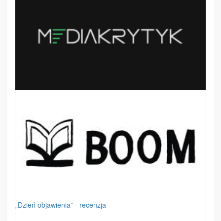
„Dzień objawienia” - recenzja