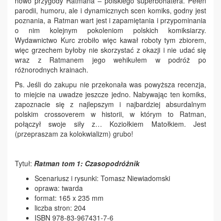
nowo przygody Ratmana – polskiego superbohatera. Pełen
parodii, humoru, ale i dynamicznych scen komiks, godny jest
poznania, a Ratman wart jest i zapamiętania i przypominania
o nim kolejnym pokoleniom polskich komiksiarzy.
Wydawnictwo Kurc zrobiło więc kawał roboty tym zbiorem,
więc grzechem byłoby nie skorzystać z okazji i nie udać się
wraz z Ratmanem jego wehikułem w podróż po
różnorodnych krainach.
Ps. Jeśli do zakupu nie przekonała was powyższa recenzja,
to miejcie na uwadze jeszcze jedno. Nabywając ten komiks,
zapoznacie się z najlepszym i najbardziej absurdalnym
polskim crossoverem w historii, w którym to Ratman,
połączył swoje siły z… Koziołkiem Matołkiem. Jest
(przepraszam za kolokwializm) grubo!
Tytuł:
Ratman tom 1: Czasopodróżnik
Scenariusz i rysunki: Tomasz Niewiadomski
oprawa: twarda
format: 165 x 235 mm
liczba stron: 204
ISBN 978-83-967431-7-6