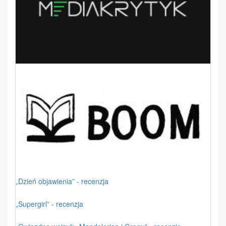
„Dzień objawienia” - recenzja
„Supergirl” - recenzja