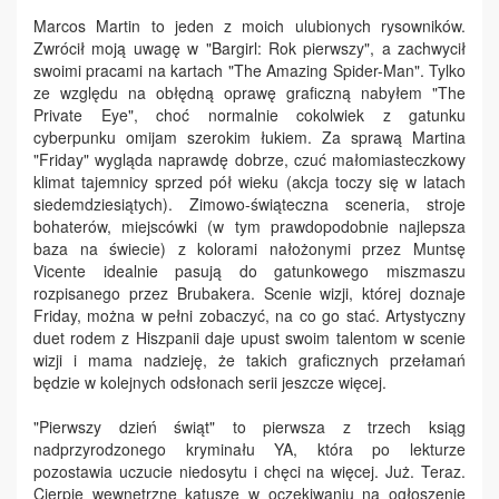
Marcos Martin to jeden z moich ulubionych rysowników.
Zwrócił moją uwagę w "Bargirl: Rok pierwszy", a zachwycił
swoimi pracami na kartach "The Amazing Spider-Man". Tylko
ze względu na obłędną oprawę graficzną nabyłem "The
Private Eye", choć normalnie cokolwiek z gatunku
cyberpunku omijam szerokim łukiem. Za sprawą Martina
"Friday" wygląda naprawdę dobrze, czuć małomiasteczkowy
klimat tajemnicy sprzed pół wieku (akcja toczy się w latach
siedemdziesiątych). Zimowo-świąteczna sceneria, stroje
bohaterów, miejscówki (w tym prawdopodobnie najlepsza
baza na świecie) z kolorami nałożonymi przez Muntsę
Vicente idealnie pasują do gatunkowego miszmaszu
rozpisanego przez Brubakera. Scenie wizji, której doznaje
Friday, można w pełni zobaczyć, na co go stać. Artystyczny
duet rodem z Hiszpanii daje upust swoim talentom w scenie
wizji i mama nadzieję, że takich graficznych przełamań
będzie w kolejnych odsłonach serii jeszcze więcej.
"Pierwszy dzień świąt" to pierwsza z trzech ksiąg
nadprzyrodzonego kryminału YA, która po lekturze
pozostawia uczucie niedosytu i chęci na więcej. Już. Teraz.
Cierpię wewnętrzne katusze w oczekiwaniu na ogłoszenie