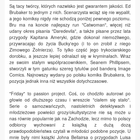
Są tacy twórcy, których nazwisko jest gwarantem jakości. Ed
Brubaker to jednym z nich. Scenarzysta wciąż się nie wypalił,
a jego komiksy nigdy nie schodzą poniżej pewnego poziomu.
Bru ma na koncie najlepszy run "Catwoman", więcej niż
udany okres pisania "Daredevila", a także pisane przez lata
przygody Kapitana Ameryki, gdzie dokonał niemożliwego,
przywracając do życia Bucky'ego (i to on zrobił z niego
Zimowego Żołnierza). To tylko część jego trykociarskiego
dorobku, a jeszcze lepiej odnalazł się w kryminałach. Wraz
ze swoim stałym współpracownikiem, Seanem Phillipsem,
stworzyli w tym gatunku szereg tytułów pod banderą Image
Comics. Najnowszy wydany po polsku komiks Brubakera, to
pozycja jednak inna niż wszystkie dotychczasowe.
"Friday" to passion project. Coś, co chodziło autorowi po
głowie od dłuższego czasu i wreszcie "ciałem się stało".
Serie o samozwańczych, nastoletnich detektywach i
młodzieżowe powieści grozy/okultystyczne nie są może u
nas równie popularnie jak na Zachodzie, lecz mimo to polscy
odbiorcy wychowani z książką z dużą dozą
prawdopodobieństwa czytali w młodości podobne pozycje. U
mnie były nimi książki Johna Bellairsa o przygodach Luisa