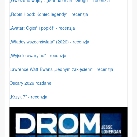
„Gwiezdne wojny”: „Mandalorian i Grogu” - recenzja
„Robin Hood: Koniec legendy” - recenzja
„Avatar: Ogień i popiół” - recenzja
„Władcy wszechświata” (2026) - recenzja
„Wyjście awaryjne” - recenzja
Lawrence Watt-Ewans „Jednym zaklęciem” - recenzja
Oscary 2026 rozdane!
„Krzyk 7” - recenzja