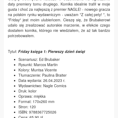
daty premiery tomu drugiego. Komiks idealnie trafił w moje
gusta i choć za najlepszą z premier NAGLE! - nowego gracza
na polskim rynku wydawniczym - uważam "Z całej pety! ", to
"Friday" jest moim ulubieńcem. Cieszę się, że Brubakerowi
udało się zrealizować autorskie marzenie, w efekcie czego
dostałem komiks, którego nie wiedziałem, że aż tak bardzo
potrzebowałem.
Tytuł:
Friday księga 1: Pierwszy dzień świąt
Scenariusz: Ed Brubaker
Rysunki: Marcos Martin
Kolory: Muntsa Vicente
Tłumaczenie: Paulina Braiter
Data wydania: 26.04.2023 r.
Wydawnictwo: Nagle Comics
Druk: kolor
Oprawa: miękka
Format: 170x260 mm
Stron: 120
ISBN: 9788367725026
Cena: 65,90 zł