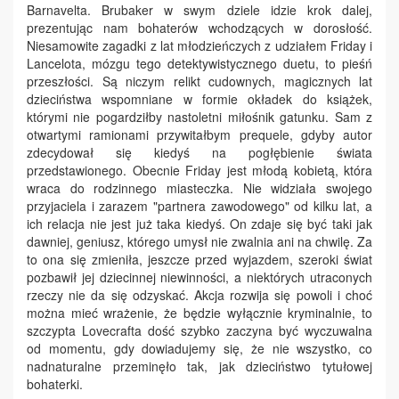
Barnavelta. Brubaker w swym dziele idzie krok dalej,
prezentując nam bohaterów wchodzących w dorosłość.
Niesamowite zagadki z lat młodzieńczych z udziałem Friday i
Lancelota, mózgu tego detektywistycznego duetu, to pieśń
przeszłości. Są niczym relikt cudownych, magicznych lat
dzieciństwa wspomniane w formie okładek do książek,
którymi nie pogardziłby nastoletni miłośnik gatunku. Sam z
otwartymi ramionami przywitałbym prequele, gdyby autor
zdecydował się kiedyś na pogłębienie świata
przedstawionego. Obecnie Friday jest młodą kobietą, która
wraca do rodzinnego miasteczka. Nie widziała swojego
przyjaciela i zarazem "partnera zawodowego" od kilku lat, a
ich relacja nie jest już taka kiedyś. On zdaje się być taki jak
dawniej, geniusz, którego umysł nie zwalnia ani na chwilę. Za
to ona się zmieniła, jeszcze przed wyjazdem, szeroki świat
pozbawił jej dziecinnej niewinności, a niektórych utraconych
rzeczy nie da się odzyskać. Akcja rozwija się powoli i choć
można mieć wrażenie, że będzie wyłącznie kryminalnie, to
szczypta Lovecrafta dość szybko zaczyna być wyczuwalna
od momentu, gdy dowiadujemy się, że nie wszystko, co
nadnaturalne przeminęło tak, jak dzieciństwo tytułowej
bohaterki.