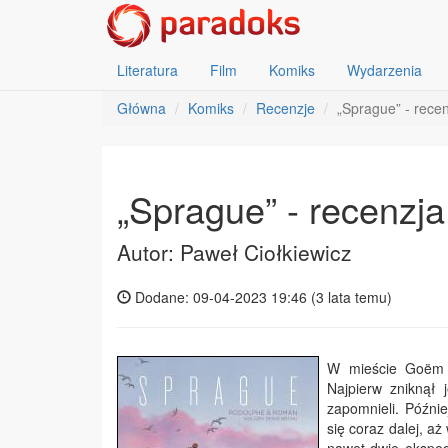
Literatura
Film
Komiks
Wydarzenia
Główna
Komiks
Recenzje
„Sprague” - rece
„Sprague” - recenzja
Autor: Paweł Ciołkiewicz
Dodane: 09-04-2023 19:46 (
3 lata temu
)
W mieście Goëm p
Najpierw zniknął
zapomnieli. Późni
się coraz dalej, aż