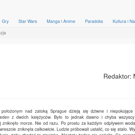
Gry
Star Wars
Manga i Anime
Paradoks
Kultura i N
nzja
Redaktor: 
ołożonym nad zatoką Sprague dzieją się dziwne i niepokojące 
 jeden z dwóch księżyców. Było to jednak dawno i chyba wszysc
ej zniknęło morze. Nie od razu. Po prostu za każdym odpływem woda
 wreszcie zniknęła całkowicie. Ludzie próbowali ustalić, co się stało. W