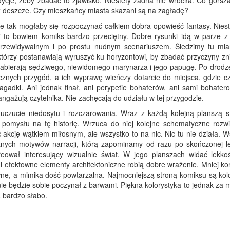
cje, żeby zbadać to zjawisko. Niestety żadna nie wróciła. Co gorsza
ż deszcze. Czy mieszkańcy miasta skazani są na zagładę?
e tak mogłaby się rozpoczynać całkiem dobra opowieść fantasy. Nieste
e” to bowiem komiks bardzo przeciętny. Dobre rysunki idą w parze z
rzewidywalnym i po prostu nudnym scenariuszem. Śledzimy tu mia
którzy postanawiają wyruszyć ku horyzontowi, by zbadać przyczyny zni
abierają sędziwego, niewidomego marynarza i jego papugę. Po drodz
ecznych przygód, a ich wyprawę wieńczy dotarcie do miejsca, gdzie c
agadki. Ani jednak finał, ani perypetie bohaterów, ani sami bohatero
angażują czytelnika. Nie zachęcają do udziału w tej przygodzie.
 uczucie niedosytu i rozczarowania. Wraz z każdą kolejną planszą st
pomysłu na tę historię. Wrzuca do niej kolejne schematyczne rozwi
ć akcję wątkiem miłosnym, ale wszystko to na nic. Nic tu nie działa. 
anych motywów narracji, którą zapominamy od razu po skończonej le
reował interesujący wizualnie świat. W jego planszach widać lekko
i efektowne elementy architektoniczne robią dobre wrażenie. Mniej ko
tywne, a mimika dość powtarzalna. Najmocniejszą stroną komiksu są kol
e będzie sobie poczynał z barwami. Piękna kolorystyka to jednak za m
 bardzo słabo.