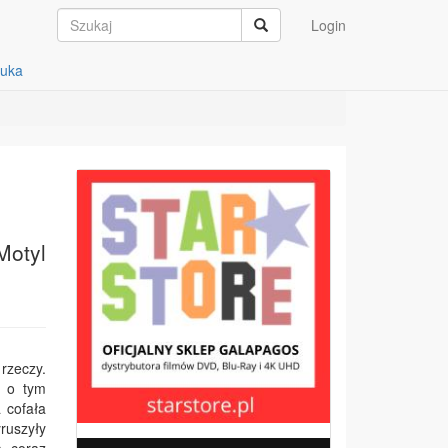
Login
auka
Motyl
rzeczy.
y o tym
 cofała
yruszyły