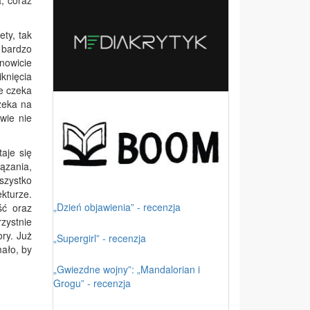
, coraz
ty, tak
 bardzo
nowicie
knięcia
e czeka
zeka na
wie nie
aje się
ązania,
Wszystko
kturze.
„Dzień objawienia” - recenzja
ść oraz
rzystnie
ory. Już
„Supergirl” - recenzja
ało, by
„Gwiezdne wojny”: „Mandalorian i
Grogu” - recenzja