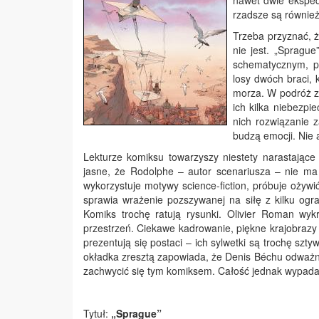
nawet dwie ekspedy
rzadsze są równie
Trzeba przyznać, ż
nie jest. „Spragu
schematycznym, p
losy dwóch braci, 
morza. W podróż z
ich kilka niebezpi
nich rozwiązanie z
budzą emocji. Nie 
Lekturze komiksu towarzyszy niestety narastające
jasne, że Rodolphe – autor scenariusza – nie ma 
wykorzystuje motywy science-fiction, próbuje ożywi
sprawia wrażenie pozszywanej na siłę z kilku ogr
Komiks trochę ratują rysunki. Olivier Roman wyk
przestrzeń. Ciekawe kadrowanie, piękne krajobrazy 
prezentują się postaci – ich sylwetki są trochę sz
okładka zresztą zapowiada, że Denis Béchu odważni
zachwycić się tym komiksem. Całość jednak wypada
Tytuł:
„
Sprague”