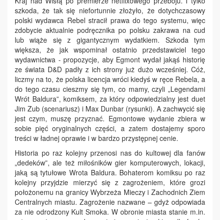
Kraj nad Wisłą po premierze netflixowego przeboju. I tylko
szkoda, że tak się niefortunnie złożyło, że dotychczasowy
polski wydawca Rebel stracił prawa do tego systemu, więc
zdobycie aktualnie podręcznika po polsku zakrawa na cud
lub wiąże się z gigantycznym wydatkiem. Szkoda tym
większa, że jak wspominał ostatnio przedstawiciel tego
wydawnictwa - propozycje, aby Egmont wydał jakąś historię
ze świata D&D padły z ich strony już dużo wcześniej. Cóż,
liczmy na to, że polska licencja wróci kiedyś w ręce Rebela, a
do tego czasu cieszmy się tym, co mamy, czyli „Legendami
Wrót Baldura”, komiksem, za który odpowiedzialny jest duet
Jim Zub (scenariusz) i Max Dunbar (rysunki). A zachwycić się
jest czym, muszę przyznać. Egmontowe wydanie zbiera w
sobie pięć oryginalnych części, a zatem dostajemy sporo
treści w ładnej oprawie i w bardzo przystępnej cenie.
Historia po raz kolejny przenosi nas do kultowej dla fanów
„dedeków”, ale też miłośników gier komputerowych, lokacji,
jaką są tytułowe Wrota Baldura. Bohaterom komiksu po raz
kolejny przyjdzie mierzyć się z zagrożeniem, które grozi
położonemu na granicy Wybrzeża Mieczy i Zachodnich Ziem
Centralnych miastu. Zagrożenie nazwane – gdyż odpowiada
za nie odrodzony Kult Smoka. W obronie miasta stanie m.in.