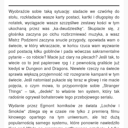
Wyobraźcie sobie taką sytuację: siadacie we czwórkę do
stołu, rozkładacie wasze karty postaci, kartki i długopisy do
notatek, wyciągacie wasze szczęśliwe zestawy kości w tym
ukochaną przez was „ka-dwudziestkę”. Skupiacie się, z
głośnika zaczyna po cichu rozbrzmiewać muzyka, a wasz
Mistrz Podziemi zaczyna snucie przygody, opowiada wam o
świecie, w który wkraczacie, w końcu rzuca wam wyzwanie
pod postacią kilku goblinów i pada wówczas sakramentalne
pytanie – co robicie? Macie już ciary na plecach? Jeśli tak, to
wiecie co to jest papierowe rpg i z pewnością graliście już
kiedyś w Dungeon and Dragons. Niewiele rzeczy na świecie
sprawia większą przyjemność niż rozegranie kampanii w tym
świecie. Jeśli natomiast pukacie się teraz w głowę i nie macie
pojęcia, o czym mowa, to przypomnijcie sobie „Stranger
Things” – tak, „dedeki” to właśnie ten system, który tak
radośnie ogrywali bohaterowie tego przebojowego serialu.
Wydanie przez Egmont komiksów ze świata „Lochów i
Smoków” zbiega się w czasie nie tylko z premierą filmu
kinowego opartego na tym uniwersum, ale też dużą
popularnością samego systemu, które ponownie nawiedziło