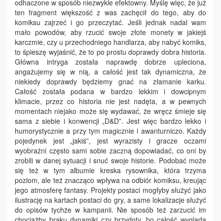
odhaczone w sposób niezwykle efektowny. Myślę więc, że już
ten fragment większość z was zachęcił do tego, aby do
komiksu zajrzeć i go przeczytać. Jeśli jednak nadal wam
mało powodów, aby rzucić swoje złote monety w jakiejś
karczmie, czy u przechodniego handlarza, aby nabyć komiks,
to śpieszę wyjaśnić, że to po prostu doprawdy dobra historia.
Główna intryga została naprawdę dobrze upleciona,
angażujemy się w nią, a całość jest tak dynamiczna, że
niekiedy doprawdy będziemy gnać na złamanie karku.
Całość została podana w bardzo lekkim i dowcipnym
klimacie, przez co historia nie jest nadęta, a w pewnych
momentach niejako może się wydawać, że wręcz śmieje się
sama z siebie i konwencji „D&D”. Jest więc bardzo lekko i
humorystycznie a przy tym magicznie i awanturniczo. Każdy
pojedynek jest „jakiś”, jest wyrazisty i gracze oczami
wyobraźni często sami sobie zaczną dopowiadać, co oni by
zrobili w danej sytuacji i snuć swoje historie. Podobać może
się też w tym albumie kreska rysownika, która trzyma
poziom, ale też znacząco wpływa na odbiór komiksu, kreując
jego atmosferę fantasy. Projekty postaci mogłyby służyć jako
ilustrację na kartach postaci do gry, a same lokalizacje służyć
do opisów tychże w kampanii. Nie sposób też zarzucić im
chociażby braku dynamiki czy brzydoty, bo całość wygląda