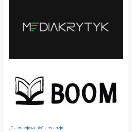
„Dzień objawienia” - recenzja