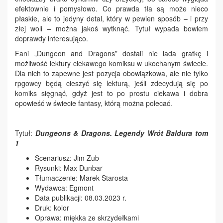
efektownie i pomysłowo. Co prawda tła są może nieco
płaskie, ale to jedyny detal, który w pewien sposób – i przy
złej woli – można jakoś wytknąć. Tytuł wypada bowiem
doprawdy interesująco.
Fani „Dungeon and Dragons” dostali nie lada gratkę i
możliwość lektury ciekawego komiksu w ukochanym świecie.
Dla nich to zapewne jest pozycja obowiązkowa, ale nie tylko
rpgowcy będą cieszyć się lekturą, jeśli zdecydują się po
komiks sięgnąć, gdyż jest to po prostu ciekawa i dobra
opowieść w świecie fantasy, którą można polecać.
Tytuł:
Dungeons & Dragons. Legendy Wrót Baldura tom
1
Scenariusz: Jim Zub
Rysunki: Max Dunbar
Tłumaczenie: Marek Starosta
Wydawca: Egmont
Data publikacji: 08.03.2023 r.
Druk: kolor
Oprawa: miękka ze skrzydełkami