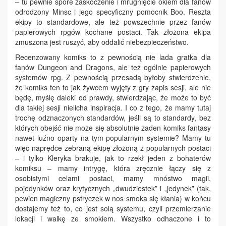
– tu pewnie spore zaskoczenie i mrugnięcie okiem dla fanów
odrodzony Minsc i jego specyficzny pomocnik Boo. Reszta
ekipy to standardowe, ale też powszechnie przez fanów
papierowych rpgów kochane postaci. Tak złożona ekipa
zmuszona jest ruszyć, aby oddalić niebezpieczeństwo.
Recenzowany komiks to z pewnością nie lada gratka dla
fanów Dungeon and Dragons, ale też ogólnie papierowych
systemów rpg. Z pewnością przesadą byłoby stwierdzenie,
że komiks ten to jak żywcem wyjęty z gry zapis sesji, ale nie
będę, myślę daleki od prawdy, stwierdzając, że może to być
dla takiej sesji nielicha inspiracja. I co z tego, że mamy tutaj
trochę odznaczonych standardów, jeśli są to standardy, bez
których obejść nie może się absolutnie żaden komiks fantasy
nawet luźno oparty na tym popularnym systemie? Mamy tu
więc naprędce zebraną ekipę złożoną z popularnych postaci
– i tylko Kleryka brakuje, jak to rzekł jeden z bohaterów
komiksu – mamy intrygę, która zręcznie łączy się z
osobistymi celami postaci, mamy mnóstwo magii,
pojedynków oraz krytycznych „dwudziestek” i „jedynek” (tak,
pewien magiczny pstryczek w nos smoka się kłania) w końcu
dostajemy też to, co jest solą systemu, czyli przemierzanie
lokacji i walkę ze smokiem. Wszystko odhaczone i to