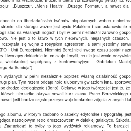
olakom na Wschodzie, Muzeum Getta Warszawskiego (teraz) itd. Wc
kroju”, „Bluszczu”, „Men's Health”, „Dużego Formatu”, a nawet dla „
 obecnie do libertariańskich twórców niepokornych wobec mainstr
j stronie, dla którego ważne jest bycie Polakiem i samostanowienie 
gli stać na własnych nogach i byli w pełni niezależni zarówno gospo
dowo. Nie jest o to łatwo w tych niepewnych, niejasnych czasach,
 rozpętała się wojna z rosyjskim agresorem, a sami jesteśmy stawi
PO i Unii Europejskiej. Niemniej Bereźnicki swego czasu został naz
 i tworzący dokładnie to, co czuje i myśli, co nie jest wcale oczywiste 
ą wielokrotnej współpracy z kontrowersyjnym Gabrielem Macie
tego Bartłomieja”).
 wydanych w pełni niezależnie poprzez własną działalność gospo
drugi plan. Tym razem oddaje hołd ulubionym gwiazdom kina, sportowc
 po drodze ideologicznie (Bono). Ciekawe w jego twórczości jest to, że
 których nierzadko okrywa powoli kurz czasu. Prace Bereźnickiego 
 nawet jeśli bardzo często przerysowuje konkretne zdjęcia znanych i l
ego albumu, w którym zadbano o aspekty edytorskie i typografię, jest
ędąca nastrojowym retro dreszczowcem w dalekiej galaktyce. Szkoda, 
mu
Zamachowi,
to byłby to jego wydźwięk reklamowy. To bardziej 