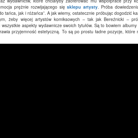
y oraz wydawnictw, które chciałyby zaoferować mu współprace przy ko
omocja prężnie rozwijającego się
sklepu artysty
. Próba dowiedzeni
o tańca, jak i różańca”. A jak wiemy, ostatecznie próbując dogodzić 
łbym, żeby więcej artystów komiksowych – tak jak Bereźnicki – pr
wszystkie aspekty wydawnicze swoich tytułów. Są to bowiem albumy 
awia przyjemność estetyczną. To są po prostu ładne pozycje, które m