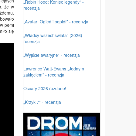
lejnych
„Robin Hood: Koniec legendy” -
a, że w
recenzja
każdemu,
óbowało
„Avatar: Ogień i popiół” - recenzja
w pełni
iło się
„Władcy wszechświata” (2026) -
recenzja
„Wyjście awaryjne” - recenzja
Lawrence Watt-Ewans „Jednym
zaklęciem” - recenzja
Oscary 2026 rozdane!
„Krzyk 7” - recenzja