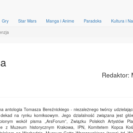
Gry
Star Wars
Manga i Anime
Paradoks
Kultura i N
enzja
ja
Redaktor: 
na antologia Tomasza Bereźnickiego - niezależnego twórcy udzielając
dekad na rynku komiksowym. Jego działalność związana jest głó
pionym wokół pisma „ArsForum”, Związku Polskich Artystów Pla
że z Muzeum historycznym Krakowa, IPN, Komitetem Kopca Kośc