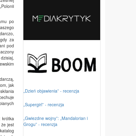
ześniej
Polonii
eamu po
naszego
darczo,
 gdy za
ani pod
naczony
dzisiaj,
jewskim
darczą,
om, jak
„Dzień objawienia” - recenzja
 skłania
cechuje
ubianych
„Supergirl” - recenzja
„Gwiezdne wojny”: „Mandalorian i
 krótka
Grogu” - recenzja
że jest
katalog