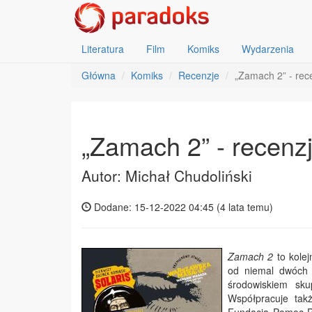
Literatura
Film
Komiks
Wydarzenia
Główna
Komiks
Recenzje
„Zamach 2” - rec
„Zamach 2” - recenz
Autor: Michał Chudoliński
Dodane: 15-12-2022 04:45 (
4 lata temu
)
Zamach 2
to kolej
od niemal dwóch 
środowiskiem sku
Współpracuje tak