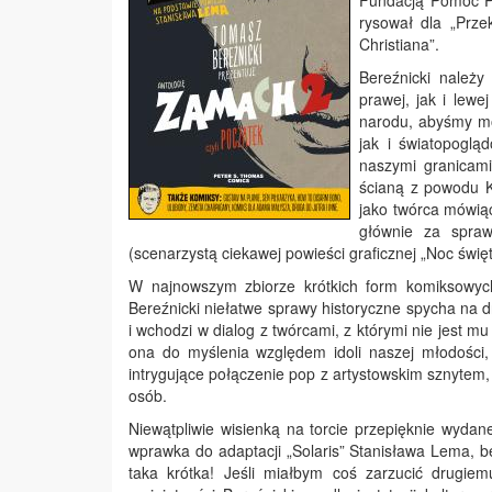
Fundacją Pomoc P
rysował dla „Prze
Christiana”.
Bereźnicki należy
prawej, jak i lewe
narodu, abyśmy mo
jak i światopoglą
naszymi granicami
ścianą z powodu K
jako twórca mówiący
głównie za spraw
(scenarzystą ciekawej powieści graficznej „Noc świę
W najnowszym zbiorze krótkich form komiksowych
Bereźnicki niełatwe sprawy historyczne spycha na 
i wchodzi w dialog z twórcami, z którymi nie jest mu
ona do myślenia względem idoli naszej młodości,
intrygujące połączenie pop z artystowskim sznytem,
osób.
Niewątpliwie wisienką na torcie przepięknie wydan
wprawka do adaptacji „Solaris” Stanisława Lema, b
taka krótka! Jeśli miałbym coś zarzucić drugie