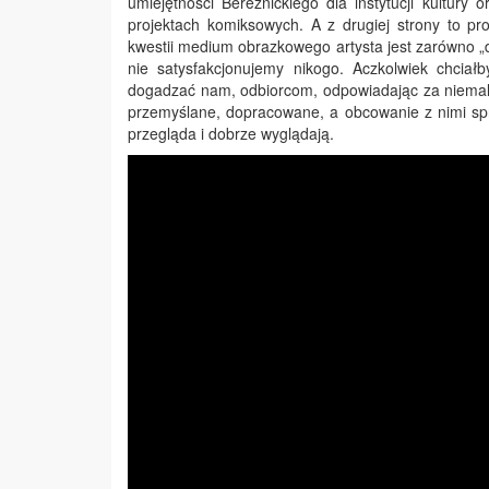
umiejętności Bereźnickiego dla instytucji kultur
projektach komiksowych. A z drugiej strony to pr
kwestii medium obrazkowego artysta jest zarówno „d
nie satysfakcjonujemy nikogo. Aczkolwiek chcia
dogadzać nam, odbiorcom, odpowiadając za niemal 
przemyślane, dopracowane, a obcowanie z nimi spr
przegląda i dobrze wyglądają.