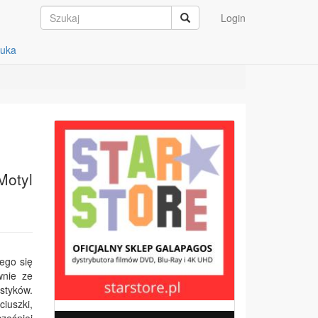
Login
auka
Motyl
ego się
wnie ze
styków.
iuszki,