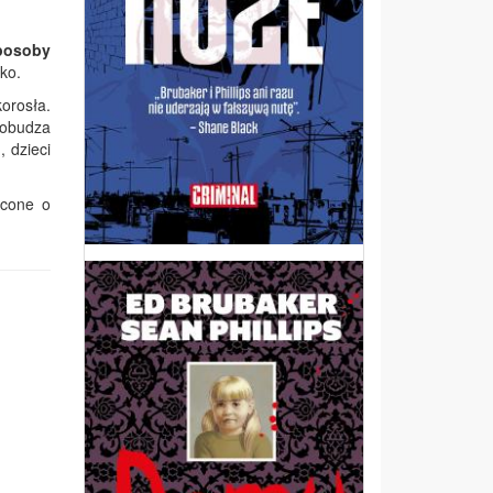
posoby
ko.
orosła.
Pobudza
 dzieci
acone o