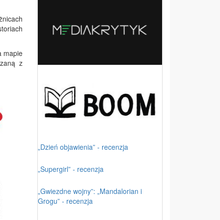
żnicach
toriach
a mapie
ązaną z
„Dzień objawienia” - recenzja
„Supergirl” - recenzja
„Gwiezdne wojny”: „Mandalorian i
Grogu” - recenzja