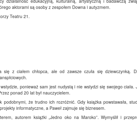
y działalność edukacyjną, kulturalną, artystyczną i badawczą zwi
 którego aktorami są osoby z zespołem Downa i autyzmem.
orzy Teatru 21.
ła się z ciałem chłopca, ale od zawsze czuła się dziewczynką. Dz
ranspłciowych.
stydzie, ponieważ sam jest nudystą i nie wstydzi się swojego ciała. 
 Przez ponad 20 lat był nauczycielem.
k podobnymi, że trudno ich rozróżnić. Gdy książka powstawała, studi
projekty informatyczne, a Paweł zajmuje się biznesem.
rterem, autorem książki „Jedno oko na Maroko”. Wymyślił i przepr