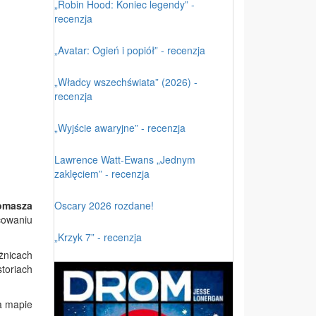
„Robin Hood: Koniec legendy” -
recenzja
„Avatar: Ogień i popiół” - recenzja
„Władcy wszechświata” (2026) -
recenzja
„Wyjście awaryjne” - recenzja
Lawrence Watt-Ewans „Jednym
zaklęciem” - recenzja
Oscary 2026 rozdane!
omasza
owaniu
„Krzyk 7” - recenzja
żnicach
toriach
a mapie