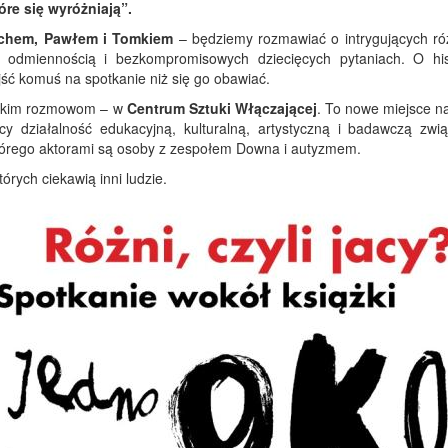
re się wyróżniają”
.
echem, Pawłem i Tomkiem
– będziemy rozmawiać o intrygujących ró
u odmiennością i bezkompromisowych dziecięcych pytaniach. O his
jść komuś na spotkanie niż się go obawiać.
 takim rozmowom – w
Centrum Sztuki Włączającej
. To nowe miejsce n
y działalność edukacyjną, kulturalną, artystyczną i badawczą zwi
 którego aktorami są osoby z zespołem Downa i autyzmem.
tórych ciekawią inni ludzie.