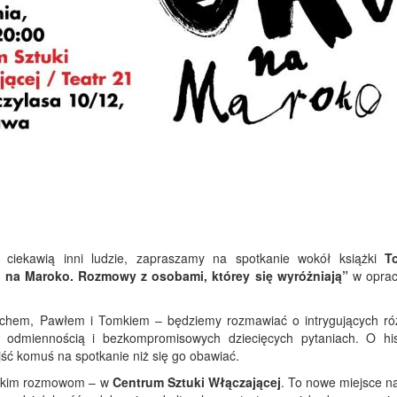
ch ciekawią inni ludzie, zapraszamy na spotkanie wokół książki
T
 na Maroko. Rozmowy z osobami, którey się wyróżniają”
w oprac
Lechem, Pawłem i Tomkiem – będziemy rozmawiać o intrygujących ró
u odmiennością i bezkompromisowych dziecięcych pytaniach. O his
jść komuś na spotkanie niż się go obawiać.
 takim rozmowom – w
Centrum Sztuki Włączającej
. To nowe miejsce n