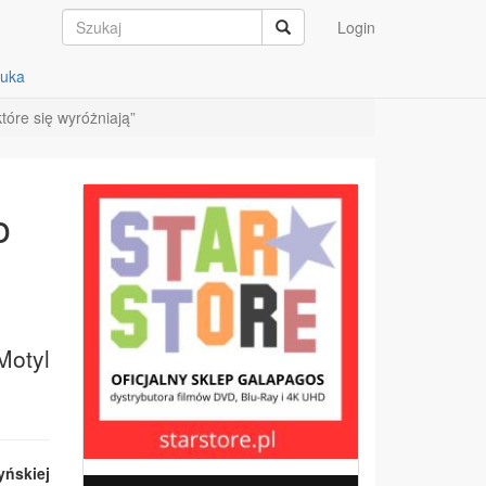
Login
auka
tóre się wyróżniają”
o
Motyl
yńskiej