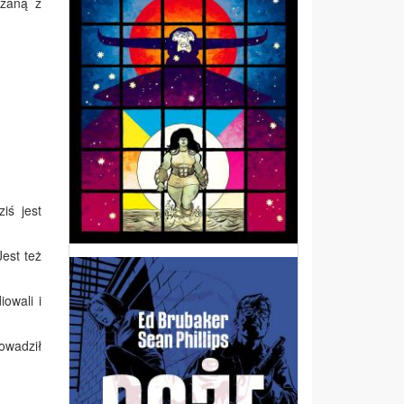
ązaną z
iś jest
Jest też
owali i
owadził