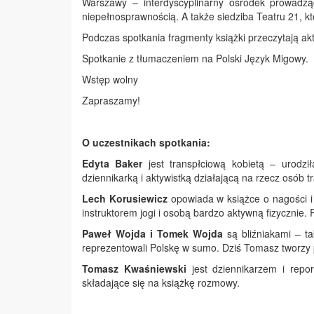
Warszawy – interdyscyplinarny ośrodek prowadząc
niepełnosprawnością. A także siedziba Teatru 21,
Podczas spotkania fragmenty książki przeczytają akt
Spotkanie z tłumaczeniem na Polski Język Migowy.
Wstęp wolny
Zapraszamy!
O uczestnikach spotkania:
Edyta Baker
jest transpłciową kobietą – urodzi
dziennikarką i aktywistką działającą na rzecz osób t
Lech Korusiewicz
opowiada w książce o nagości i w
instruktorem jogi i osobą bardzo aktywną fizycznie.
Paweł Wojda i Tomek Wojda
są bliźniakami – ta
reprezentowali Polskę w sumo. Dziś Tomasz tworzy 
Tomasz Kwaśniewski
jest dziennikarzem i repo
składające się na książkę rozmowy.