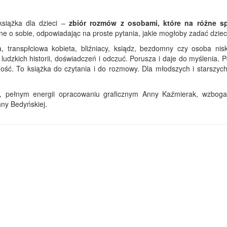
książka dla dzieci –
zbiór rozmów z osobami, które na różne s
ne o sobie, odpowiadając na proste pytania, jakie mogłoby zadać dziec
, transpłciowa kobieta, bliźniacy, ksiądz, bezdomny czy osoba nisk
udzkich historii, doświadczeń i odczuć. Porusza i daje do myślenia. 
ość. To książka do czytania i do rozmowy. Dla młodszych i starszych,
, pełnym energii opracowaniu graficznym Anny Kaźmierak, wzbog
nny Bedyńskiej.