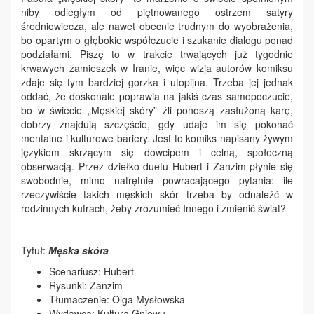
niby odległym od piętnowanego ostrzem satyry
średniowiecza, ale nawet obecnie trudnym do wyobrażenia,
bo opartym o głębokie współczucie i szukanie dialogu ponad
podziałami. Piszę to w trakcie trwających już tygodnie
krwawych zamieszek w Iranie, więc wizja autorów komiksu
zdaje się tym bardziej gorzka i utopijna. Trzeba jej jednak
oddać, że doskonale poprawia na jakiś czas samopoczucie,
bo w świecie „Męskiej skóry” źli ponoszą zasłużoną karę,
dobrzy znajdują szczęście, gdy udaje im się pokonać
mentalne i kulturowe bariery. Jest to komiks napisany żywym
językiem skrzącym się dowcipem i celną, społeczną
obserwacją. Przez dziełko duetu Hubert i Zanzim płynie się
swobodnie, mimo natrętnie powracającego pytania: ile
rzeczywiście takich męskich skór trzeba by odnaleźć w
rodzinnych kufrach, żeby zrozumieć Innego i zmienić świat?
Tytuł:
Męska skóra
Scenariusz: Hubert
Rysunki: Zanzim
Tłumaczenie: Olga Mysłowska
Wydawca: Kultura Gniewu