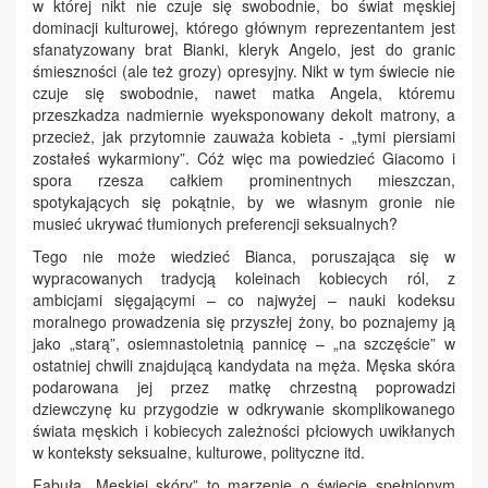
w której nikt nie czuje się swobodnie, bo świat męskiej
dominacji kulturowej, którego głównym reprezentantem jest
sfanatyzowany brat Bianki, kleryk Angelo, jest do granic
śmieszności (ale też grozy) opresyjny. Nikt w tym świecie nie
czuje się swobodnie, nawet matka Angela, któremu
przeszkadza nadmiernie wyeksponowany dekolt matrony, a
przecież, jak przytomnie zauważa kobieta - „tymi piersiami
zostałeś wykarmiony”. Cóż więc ma powiedzieć Giacomo i
spora rzesza całkiem prominentnych mieszczan,
spotykających się pokątnie, by we własnym gronie nie
musieć ukrywać tłumionych preferencji seksualnych?
Tego nie może wiedzieć Bianca, poruszająca się w
wypracowanych tradycją koleinach kobiecych ról, z
ambicjami sięgającymi – co najwyżej – nauki kodeksu
moralnego prowadzenia się przyszłej żony, bo poznajemy ją
jako „starą”, osiemnastoletnią pannicę – „na szczęście” w
ostatniej chwili znajdującą kandydata na męża. Męska skóra
podarowana jej przez matkę chrzestną poprowadzi
dziewczynę ku przygodzie w odkrywanie skomplikowanego
świata męskich i kobiecych zależności płciowych uwikłanych
w konteksty seksualne, kulturowe, polityczne itd.
Fabuła „Męskiej skóry” to marzenie o świecie spełnionym