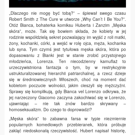
„Dlaczego nie mogę być tobą?” – śpiewał swego czasu
Robert Smith z The Cure w utworze „Why Can’t I Be You?”.
Otóż Bianca, bohaterka komiksu Huberta i Zanzim „Męska
skóra”, może. Tak się bowiem składa, że kobiety w jej
rodzinie współdzielą sekret pozwalający im wyjść z roli matki,
żony, kochanki, córki, a wejść w rolę ojca, męża, kochanka
lub syna. Tym czymś jest tytułowa męska skóra, która po
dopasowaniu z Bianki jest w stanie zrobić przystojnego
młodzieńca, Lorenza. Ten niecodzienny kamuflaż to
urzeczywistniona fantazja o tym, by w restrykcyjnie
ustrukturalizowanej hierarchii patriarchalnej, a rzecz dzieje
się w średniowiecznych Włoszech, choć na moment dać
kobietom poczucie wolności, jakim cieszyli się mężczyźni.
Sprawy się komplikują, gdy Bianca vel Lorenzo odkrywa, że
jej narzeczony Giacomo zaczyna zakochiwać się w Lorenzo,
ujawniając – nie tak znów bardzo skrywany –
homoseksualizm. Do czego to doprowadzi?
„Męska skóra” to zabawna farsa w typie niezmiernie
popularnych komediowych przebieranek, która próbuje
zakląć niedoskonałą rzeczywistość. Hubert napisał historię,