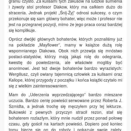
graniu czysto. Za kulisami tych zakusów na ludzkie sumienia
i żywoty stoi profesor Diakow, który ma całkiem dużo do
stracenia. Jednak projekt „Śnij-Żyj” odnosi sukcesy, o czym
przekonuje się sam główny bohater, więc może i profesor nie
jest na przegranej pozycji, mimo że jego praca coraz bardziej
się komplikuje.
Oprócz dwójki głównych bohaterów, których poznaliśmy już
na pokładzie „Mayflower”, mamy w książce dużą rolę
wspomnianego Diakowa. Obok nich przewija się mnóstwo
postaci-statystów, którzy mają jakąś rolę do odegrania,
kwestię do powiedzenia, ale właściwie mogliby być
anonimowi. Jest też dwoje bohaterów bardzo wyrazistych:
Wergiliusz, czyli owiany tajemnicą człowiek za kulisami oraz
Kaliope, której przygody z początku i końca książki czytało mi
się z wielkim zainteresowaniem.
Mam do „Uderzenia wyprzedzającego” bardzo mieszane
uczucia. Bardzo cenię powieści serwowane przez Roberta J.
Szmidta, a jednak trochę się męczyłem przy tej lekturze.
Bukowski z pewnych przyczyn stracił rezon, stał się
bohaterem rozlazłym, który mnie nudził przez ponad połowę
czasu, gdy gościł na kartach powieści. Dopiero pod koniec
tomu bierze się on do roboty i pokazuje swoje zalety.