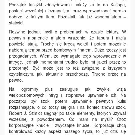
Początek książki zdecydowanie należy za to do Kaliope,
postaci wcześniej nieznanej, a teraz wprowadzonej bardzo
dobrze, z fajnym tłem. Pozostali, jak już wspomniałem –
statyści.
Rozwinę jednak myśl o problemach w czasie lektury. W
pewnym momencie miałem wrażenie, że fabuła i akcja
powieści stają. Trochę się kręcą wokół i potem mozolnie
nabierają tempa przed bombowym finałem. Dużo rzeczy jest
przegadanych. Wiem, że wymagało tego wprowadzenie w
intrygę, jednak momentami trudno było mi jakoś przez to
przebrnąć. Być może jest to też związane z kryzysem
czytelniczym, jaki aktualnie przechodzę. Trudno orzec na
pewno.
Na ogromny plus zasługuje jak zwykle wizja
wielopoziomowych intryg i stopniowe ujawnianie ich. Na
początku był szok, potem ujawnienie pewnych kulis
rozjaśniające, o co toczy się gra i na koniec znowu szok.
Robert J. Szmidt sięgnął po takie elementy, których używał
wcześniej z powodzeniem. Co mam na myśli? Otóż
korporacyjne knucie i zwyczajne knucie. Korporacje chcą
kontrolować każdy aspekt naszego życia, to już dziś się