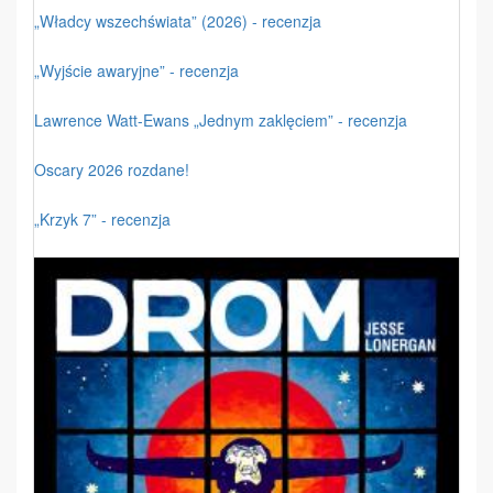
„Władcy wszechświata” (2026) - recenzja
„Wyjście awaryjne” - recenzja
Lawrence Watt-Ewans „Jednym zaklęciem” - recenzja
Oscary 2026 rozdane!
„Krzyk 7” - recenzja