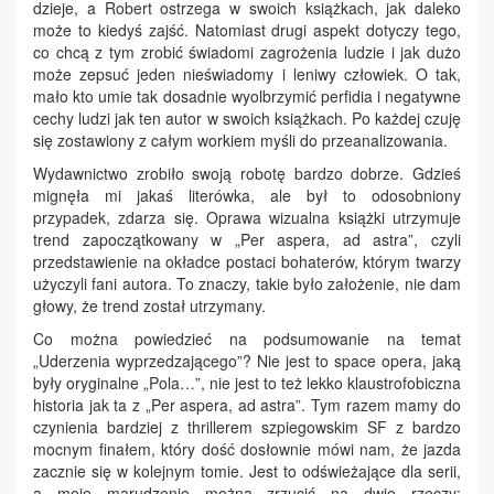
dzieje, a Robert ostrzega w swoich książkach, jak daleko
może to kiedyś zajść. Natomiast drugi aspekt dotyczy tego,
co chcą z tym zrobić świadomi zagrożenia ludzie i jak dużo
może zepsuć jeden nieświadomy i leniwy człowiek. O tak,
mało kto umie tak dosadnie wyolbrzymić perfidia i negatywne
cechy ludzi jak ten autor w swoich książkach. Po każdej czuję
się zostawiony z całym workiem myśli do przeanalizowania.
Wydawnictwo zrobiło swoją robotę bardzo dobrze. Gdzieś
mignęła mi jakaś literówka, ale był to odosobniony
przypadek, zdarza się. Oprawa wizualna książki utrzymuje
trend zapoczątkowany w „Per aspera, ad astra”, czyli
przedstawienie na okładce postaci bohaterów, którym twarzy
użyczyli fani autora. To znaczy, takie było założenie, nie dam
głowy, że trend został utrzymany.
Co można powiedzieć na podsumowanie na temat
„Uderzenia wyprzedzającego”? Nie jest to space opera, jaką
były oryginalne „Pola…”, nie jest to też lekko klaustrofobiczna
historia jak ta z „Per aspera, ad astra”. Tym razem mamy do
czynienia bardziej z thrillerem szpiegowskim SF z bardzo
mocnym finałem, który dość dosłownie mówi nam, że jazda
zacznie się w kolejnym tomie. Jest to odświeżające dla serii,
a moje marudzenie można zrzucić na dwie rzeczy: