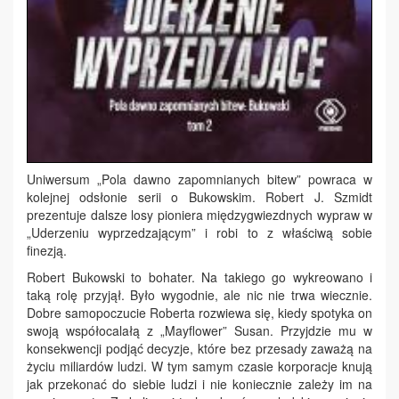
Uniwersum „Pola dawno zapomnianych bitew” powraca w
kolejnej odsłonie serii o Bukowskim. Robert J. Szmidt
prezentuje dalsze losy pioniera międzygwiezdnych wypraw w
„Uderzeniu wyprzedzającym” i robi to z właściwą sobie
finezją.
Robert Bukowski to bohater. Na takiego go wykreowano i
taką rolę przyjął. Było wygodnie, ale nic nie trwa wiecznie.
Dobre samopoczucie Roberta rozwiewa się, kiedy spotyka on
swoją współocalałą z „Mayflower” Susan. Przyjdzie mu w
konsekwencji podjąć decyzje, które bez przesady zaważą na
życiu miliardów ludzi. W tym samym czasie korporacje knują
jak przekonać do siebie ludzi i nie koniecznie zależy im na