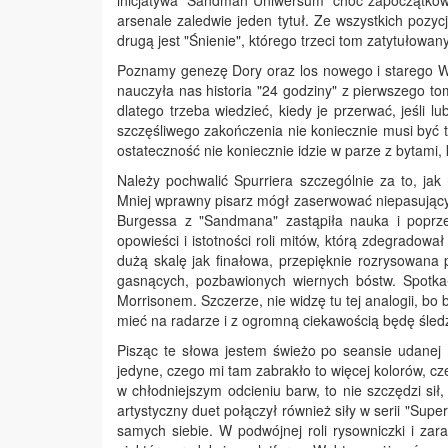
inicjatywa "Sandman Uniwersum" choć zapoczątkowa
arsenale zaledwie jeden tytuł. Ze wszystkich pozyc
drugą jest "Śnienie", którego trzeci tom zatytułowan
Poznamy genezę Dory oraz los nowego i starego Wł
nauczyła nas historia "24 godziny" z pierwszego to
dlatego trzeba wiedzieć, kiedy je przerwać, jeśli l
szczęśliwego zakończenia nie koniecznie musi być t
ostateczność nie koniecznie idzie w parze z bytami, 
Należy pochwalić Spurriera szczególnie za to, jak 
Mniej wprawny pisarz mógł zaserwować niepasujący d
Burgessa z "Sandmana" zastąpiła nauka i poprze
opowieści i istotności roli mitów, którą zdegradowa
dużą skalę jak finałowa, przepięknie rozrysowan
gasnących, pozbawionych wiernych bóstw. Spotk
Morrisonem. Szczerze, nie widzę tu tej analogii, bo 
mieć na radarze i z ogromną ciekawością będę śledzi
Pisząc te słowa jestem świeżo po seansie udanej
jedyne, czego mi tam zabrakło to więcej kolorów, 
w chłodniejszym odcieniu barw, to nie szczędzi s
artystyczny duet połączył również siły w serii "Su
samych siebie. W podwójnej roli rysowniczki i za