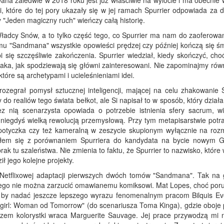
na zaledwie w 2018 roku jest już właściwie na wylocie i ma obecnie
ji, które do tej pory ukazały się w jej ramach Spurrier odpowiada za 
y "Jeden magiczny ruch" wieńczy całą historię.
adcy Snów, a to tylko część tego, co Spurrier ma nam do zaoferowan
mu "Sandmana" wszystkie opowieści prędzej czy później kończą się śmi
ubi się szczęśliwie zakończenia. Spurrier wiedział, kiedy skończyć, ch
aka, jak spodziewają się główni zainteresowani. Nie zapominajmy równ
które są archetypami i ucieleśnieniami idei.
rozegrał pomysł sztucznej inteligencji, mającej na celu zhakowanie Ś
o realiów tego świata bełkot, ale Si napisał to w sposób, który dział
z nią scenarzysta opowiada o potrzebie istnienia sfery sacrum, w
ł niegdyś wielką rewolucją przemysłową. Przy tym metapisarstwie potra
a potyczka czy też kameralną w zeszycie skupionym wyłącznie na ro
ałem się z porównaniem Spurriera do kandydata na bycie nowym 
brak tu szaleństwa. Nie zmienia to faktu, że Spurrier to nazwisko, któr
ł jego kolejne projekty.
 Netflixowej adaptacji pierwszych dwóch tomów "Sandmana". Tak na 
czego nie można zarzucić omawianemu komiksowi. Mat Lopes, choć poru
ił, by nadać jeszcze lepszego wyrazu fenomenalnym pracom Bilquis Ev
pergirl: Woman od Tomorrow" (do scenariusza Toma Kinga), gdzie oboje 
razem kolorystki wraca Marguerite Sauvage. Jej prace przywodzą mi 