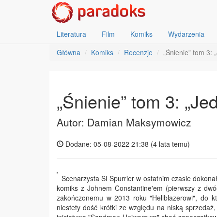
Literatura
Film
Komiks
Wydarzenia
Główna
Komiks
Recenzje
„Śnienie” tom 3: 
„Śnienie” tom 3: „Je
Autor: Damian Maksymowicz
Dodane: 05-08-2022 21:38 (
4 lata temu
)
Scenarzysta Si Spurrier w ostatnim czasie dokonał
komiks z Johnem Constantine'em (pierwszy z dwó
zakończonemu w 2013 roku "Hellblazerowi", do któ
niestety dość krótki ze względu na niską sprzedaż,