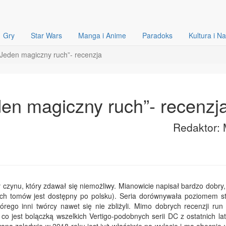
Gry
Star Wars
Manga i Anime
Paradoks
Kultura i N
„Jeden magiczny ruch”- recenzja
den magiczny ruch”- recenzj
Redaktor: 
 czynu, który zdawał się niemożliwy. Mianowicie napisał bardzo dobry
ch tomów jest dostępny po polsku). Seria dorównywała poziomem s
rego inni twórcy nawet się nie zbliżyli. Mimo dobrych recenzji run 
 co jest bolączką wszelkich Vertigo-podobnych serii DC z ostatnich l