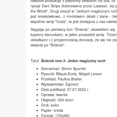
niektóre produkcje z platformy Webtoon niż coś, co
rysuje Dani Strips (kolorowana przez Lopesa). Jej
the World". Drugi zeszyt w "Jednym magicznym ruch
jest kreskówkowo, z mnóstwem detali i barw - bie
wspólnie serię "Coda", ta jest dostępna u nas nakład
Sięgając po pierwszy tom "Śnienia", obawiałem się
kupiony kierunkiem, w jakim prowadził serię. Trze
okładkami i z przyjemnością donoszę, że się nie z
właśnie po "Śnienie".
Tytuł:
Śnienie tom 3:
Jeden magiczny ruch
Scenariusz: Simon Spurrier
Rysunki: Bilquis Evely, Abigail Larson
Przekład: Paulina Braiter
Wydawnictwo: Egmont
Data publikacji: 27.07.2022 r.
Oprawa: twarda
Objętość: 200 stron
Druk: kolor
Papier: kreda
Format: 170x260