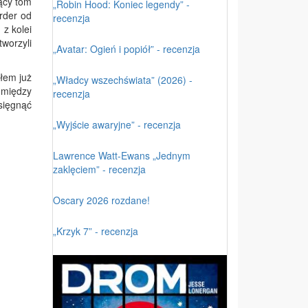
ący tom
„Robin Hood: Koniec legendy” -
rder od
recenzja
z kolei
worzyli
„Avatar: Ogień i popiół” - recenzja
łem już
„Władcy wszechświata” (2026) -
 między
recenzja
sięgnąć
„Wyjście awaryjne” - recenzja
Lawrence Watt-Ewans „Jednym
zaklęciem” - recenzja
Oscary 2026 rozdane!
„Krzyk 7” - recenzja