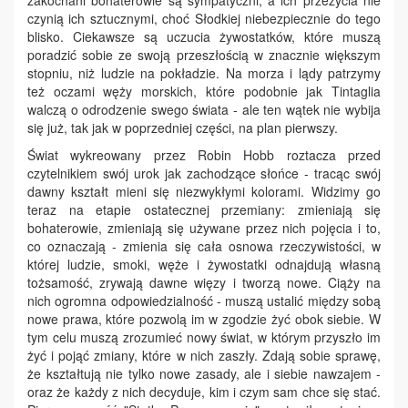
zakochani bohaterowie są sympatyczni, a ich przeżycia nie
czynią ich sztucznymi, choć Słodkiej niebezpiecznie do tego
blisko. Ciekawsze są uczucia żywostatków, które muszą
poradzić sobie ze swoją przeszłością w znacznie większym
stopniu, niż ludzie na pokładzie. Na morza i lądy patrzymy
też oczami węży morskich, które podobnie jak Tintaglia
walczą o odrodzenie swego świata - ale ten wątek nie wybija
się już, tak jak w poprzedniej części, na plan pierwszy.
Świat wykreowany przez Robin Hobb roztacza przed
czytelnikiem swój urok jak zachodzące słońce - tracąc swój
dawny kształt mieni się niezwykłymi kolorami. Widzimy go
teraz na etapie ostatecznej przemiany: zmieniają się
bohaterowie, zmieniają się używane przez nich pojęcia i to,
co oznaczają - zmienia się cała osnowa rzeczywistości, w
której ludzie, smoki, węże i żywostatki odnajdują własną
tożsamość, zrywają dawne więzy i tworzą nowe. Ciąży na
nich ogromna odpowiedzialność - muszą ustalić między sobą
nowe prawa, które pozwolą im w zgodzie żyć obok siebie. W
tym celu muszą zrozumieć nowy świat, w którym przyszło im
żyć i pojąć zmiany, które w nich zaszły. Zdają sobie sprawę,
że kształtują nie tylko nowe zasady, ale i siebie nawzajem -
oraz że każdy z nich decyduje, kim i czym sam chce się stać.