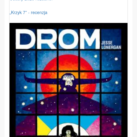
„Krzyk 7” - recenzja