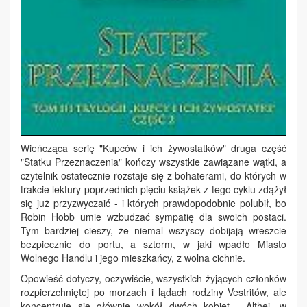
Wieńcząca serię "Kupców i ich żywostatków" druga część
"Statku Przeznaczenia" kończy wszystkie zawiązane wątki, a
czytelnik ostatecznie rozstaje się z bohaterami, do których w
trakcie lektury poprzednich pięciu książek z tego cyklu zdążył
się już przyzwyczaić - i których prawdopodobnie polubił, bo
Robin Hobb umie wzbudzać sympatię dla swoich postaci.
Tym bardziej cieszy, że niemal wszyscy dobijają wreszcie
bezpiecznie do portu, a sztorm, w jaki wpadło Miasto
Wolnego Handlu i jego mieszkańcy, z wolna cichnie.
Opowieść dotyczy, oczywiście, wszystkich żyjących członków
rozpierzchniętej po morzach i lądach rodziny Vestritów, ale
koncentruje się głównie wokół dwóch kobiet - Althei, w