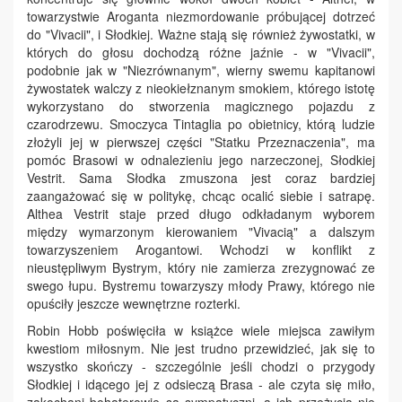
towarzystwie Aroganta niezmordowanie próbującej dotrzeć
do "Vivacii", i Słodkiej. Ważne stają się również żywostatki, w
których do głosu dochodzą różne jaźnie - w "Vivacii",
podobnie jak w "Niezrównanym", wierny swemu kapitanowi
żywostatek walczy z nieokiełznanym smokiem, którego istotę
wykorzystano do stworzenia magicznego pojazdu z
czarodrzewu. Smoczyca Tintaglia po obietnicy, którą ludzie
złożyli jej w pierwszej części "Statku Przeznaczenia", ma
pomóc Brasowi w odnalezieniu jego narzeczonej, Słodkiej
Vestrit. Sama Słodka zmuszona jest coraz bardziej
zaangażować się w politykę, chcąc ocalić siebie i satrapę.
Althea Vestrit staje przed długo odkładanym wyborem
między wymarzonym kierowaniem "Vivacią" a dalszym
towarzyszeniem Arogantowi. Wchodzi w konflikt z
nieustępliwym Bystrym, który nie zamierza zrezygnować ze
swego łupu. Bystremu towarzyszy młody Prawy, którego nie
opuściły jeszcze wewnętrzne rozterki.
Robin Hobb poświęciła w książce wiele miejsca zawiłym
kwestiom miłosnym. Nie jest trudno przewidzieć, jak się to
wszystko skończy - szczególnie jeśli chodzi o przygody
Słodkiej i idącego jej z odsieczą Brasa - ale czyta się miło,