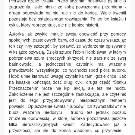
Pierwsza część "Statku Przeznaczenia" postawiła pytanie o
zagrożenia, jakie niesie ze sobą powszechna przemiana -
druga odpowiada na nie, ale nie do końca. Wiele kwestii
pozostaje bez ostatecznego rozwiązania. To koniec książki i
cyklu, który reprezentuje, ale nie koniec historii.
Autorka jak zwykle maluje swoją opowieść przy pomocy
spokojnych, pastelowych barw, od czasu do czasu wskazując
ten czy inny szczegół, by sprawić, że wydarzenia opisywane
w książce ożywają. Dzięki sztuce Robin Hobb świat, w którym
pobrzmiewa szum smoczych skrzydeł, nie traci nic ze swej
baśniowości, a jednocześnie czytelnik ma wrażenie
prawdziwości wszystkiego, co wychodzi spod pióra autorki.
Hobb umie kierować uwagę czytelnika tam, gdzie chce. Jak
na książkę kończącą dość długi cykl, druga część "Statku
Przeznaczenia" może nie kipi akcją, ale też nie nudzi.
Zakończenie nie jest szczególnie zaskakujące, ale czytelnik
jest do tego przygotowywany niespiesznym tempem
powieści. Opuszczenie świata "Kupców i ich żywostatków" nie
budzi wrażenia niedosytu - trudno też jednak poczuć
znużenie opowieścią, w której autorka pozostawiła jeszcze
kilka nierozstrzygniętych kwestii. Zadecydowano już o
przyszłości, ale nie do końca wiadomo, co przyniesie -