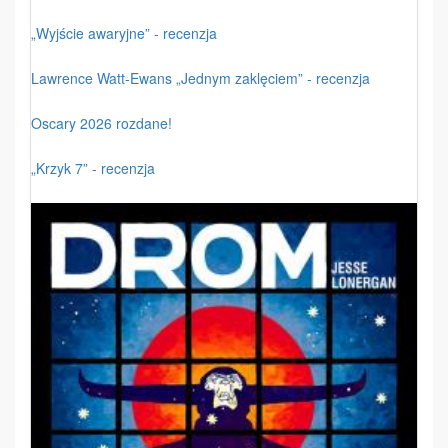
„Wyjście awaryjne” - recenzja
Lawrence Watt-Ewans „Jednym zaklęciem” - recenzja
Oscary 2026 rozdane!
„Krzyk 7” - recenzja