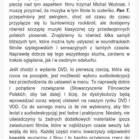
pieczę nad tym aspektem filmu trzymał Michał Woźniak. I
muszę przyznać, że muzyka w tym filmie to cudeńko.
Pan T.
przepełniony jest swingiem, choć od czasu do czasu
przyplącze się tu buntowniczy rock&roll, ale dostajemy
również szczyptę muzyki klasycznej czy przedwojennych
polskich piosenek. Znajdziemy tu również kilka sampli
bliższych tym, które można było usłyszeć w soundtrackach
filmów szpiegowskich i sensacyjnych z tamtych czasów.
Naprawdę dobrze się tego wszystkiego słucha, zarówno w
trakcie oglądania, jak i w osobnym odsłuchu.
Jeśli chodzi o wydanie DVD, to pierwszą rzeczą, która się
rzuca na początek, jest możliwość wyboru audiodeskrypcji
bez przechodzenia do ustawień w menu. To naprawdę dobre
i pożądane rozwiązanie (Stowarzyszenie Filmowców
Polskich, oby tak dalej) i liczę, że dystrybutorzy będą
wprowadzać coraz więcej ułatwień na naszym rynku DVD i
VOD. Co do samego menu (o ile nie wybieramy, aby film
leciał z audiodeskrypcją) jest ładne i praktyczne. Niestety, nie
uświadczymy tu żadnych dodatkowych materiałów (poza
zwiastunami filmów, które w najbliższym czasie weszły lub
wejdą do kin). Każdej części menu towarzyszy odpowiedni
kawałek muzyczny z filmu i to bardzo przyjemna rzecz do