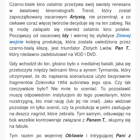
Czarno-białe kino ostatnio przeżywa swój swoisty renesans
w światowej kinematografii. Trend, który został
zapoczątkowany oscarowym
Artystą
, nie przeminął, a co
ciekawe coraz więcej twórców decyduje się na ten zabieg. Na
tę modę załapało się również ostatnio kino polskie.
Począwszy od oscarowej
Idy
i wiernej tej stylistyce
Zimnej
wojnie
kolejną produkcją, która została uwiedziona przez
czarno-białą kliszę, jest triumfator Złotych Lwów,
Pan T.
,
który niedawno zadebiutował na VOD i DVD.
Gdy wchodził do kin, głośno było o medialnej batalii, jaka się
przetoczyła między twórcami filmu a synem Tyrmanda, który
utrzymywał, że do napisania scenariusza użyto bezprawnie
fragmentów
Dziennika 1954
autorstwa jego ojca. Czy tak
rzeczywiście było? Nie mnie to oceniać. To pozostawić
muszę odpowiednim instytucjom do tego powołanym, które
rozstrzygną, kto miał rację (lub jej nie miał). Jako widzowi
pozostaje mi tylko ocenić, czy ta produkcja w pełni zasługuje
na deszcz nagród, które zebrała. Tym samym, odsuwając na
bok wszelkie kontrowersje związane z
Panem T.
, skupmy się
na fabule.
Tym razem po wojennej
Obławie
i intrygującej
Pani z