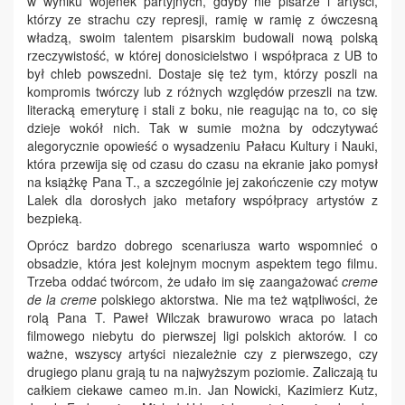
w wyniku wojenek partyjnych, gdyby nie pisarze i artyści,
którzy ze strachu czy represji, ramię w ramię z ówczesną
władzą, swoim talentem pisarskim budowali nową polską
rzeczywistość, w której donosicielstwo i współpraca z UB to
był chleb powszedni. Dostaje się też tym, którzy poszli na
kompromis twórczy lub z różnych względów przeszli na tzw.
literacką emeryturę i stali z boku, nie reagując na to, co się
dzieje wokół nich. Tak w sumie można by odczytywać
alegorycznie opowieść o wysadzeniu Pałacu Kultury i Nauki,
która przewija się od czasu do czasu na ekranie jako pomysł
na książkę Pana T., a szczególnie jej zakończenie czy motyw
Lalek dla dorosłych jako metafory współpracy artystów z
bezpieką.
Oprócz bardzo dobrego scenariusza warto wspomnieć o
obsadzie, która jest kolejnym mocnym aspektem tego filmu.
Trzeba oddać twórcom, że udało im się zaangażować
creme
de la creme
polskiego aktorstwa. Nie ma też wątpliwości, że
rolą Pana T. Paweł Wilczak brawurowo wraca po latach
filmowego niebytu do pierwszej ligi polskich aktorów. I co
ważne, wszyscy artyści niezależnie czy z pierwszego, czy
drugiego planu grają tu na najwyższym poziomie. Zaliczają tu
całkiem ciekawe cameo m.in. Jan Nowicki, Kazimierz Kutz,