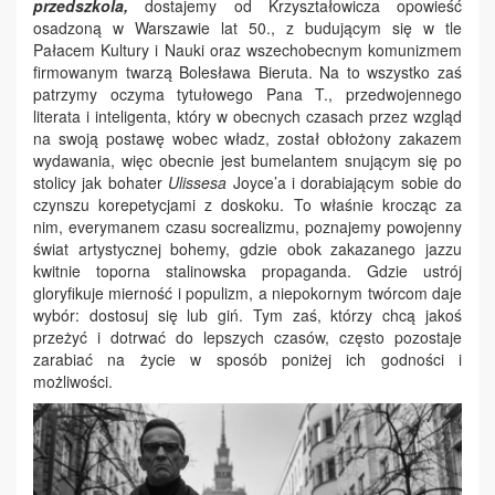
przedszkola,
dostajemy od Krzyształowicza opowieść
osadzoną w Warszawie lat 50., z budującym się w tle
Pałacem Kultury i Nauki oraz wszechobecnym komunizmem
firmowanym twarzą Bolesława Bieruta. Na to wszystko zaś
patrzymy oczyma tytułowego Pana T., przedwojennego
literata i inteligenta, który w obecnych czasach przez wzgląd
na swoją postawę wobec władz, został obłożony zakazem
wydawania, więc obecnie jest bumelantem snującym się po
stolicy jak bohater
Ulissesa
Joyce’a i dorabiającym sobie do
czynszu korepetycjami z doskoku. To właśnie krocząc za
nim, everymanem czasu socrealizmu, poznajemy powojenny
świat artystycznej bohemy, gdzie obok zakazanego jazzu
kwitnie toporna stalinowska propaganda. Gdzie ustrój
gloryfikuje mierność i populizm, a niepokornym twórcom daje
wybór: dostosuj się lub giń. Tym zaś, którzy chcą jakoś
przeżyć i dotrwać do lepszych czasów, często pozostaje
zarabiać na życie w sposób poniżej ich godności i
możliwości.