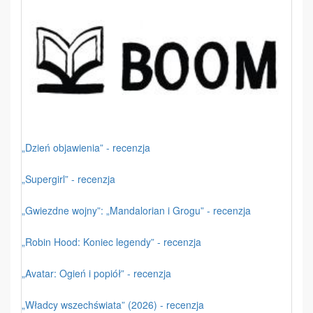
„Dzień objawienia” - recenzja
„Supergirl” - recenzja
„Gwiezdne wojny”: „Mandalorian i Grogu” - recenzja
„Robin Hood: Koniec legendy” - recenzja
„Avatar: Ogień i popiół” - recenzja
„Władcy wszechświata” (2026) - recenzja