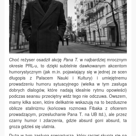
Choć reżyser osadził akcję
Pana T.
w najbardziej mrocznym
okresie PRL-u, to dzięki subtelnie dawkowanym akcentom
humorystycznym (jak m.in. pojawiający się w jednej ze scen
długopis z Pałacem Nauki i Kultury) i umiejętnemu
prowadzeniu humoru sytuacyjnego (wielka w tym zasługa
dobrych dialogów, które nadają idealnie rytmu opowieści)
podczas seansu przeciętny widz tego nie odczuwa. Owszem,
mamy kilka scen, które delikatnie wskazują na to bezduszne
oblicze stalinizmu (końcowa rozmowa Fibaka z oficerem
prowadzącym, przesłuchanie Pana T. na UB itd.), ale przez
czarny humor i zdarzenia, gdzie absurd goni absurd, ta
groza gdzieś się ulatnia.
Duża w tym zasługa scenariusza, który raczej skupia się na