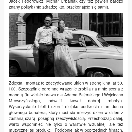
Jacek Fedorowicz, Michał Urbaniak czy też pewien bardzo
znany polityk (nie zdradzę kto, przekonajcie się sami).
Zdjęcia i montaż to zdecydowanie ukłon w stronę kina lat 50.
i 60. Szczególnie ogromne wrażenie zrobiła na mnie scena z
monetą (tu wielkie brawa dla Adama Bajerskiego i Wojciecha
Mrówczyńskiego, odwalili kawał dobrej roboty!).
Wykorzystanie bieli i czerni niejako podkreśla stan ducha
głównego bohatera, który musi się mierzyć dzień w dzień z
zastaną szarą, posępną rzeczywistością. Przechodząc dalej,
warto wspomnieć nie tylko o warstwie wizualnej, ale też
muzycznej tej produkcji. Podobnie jak w poprzednich filmach,