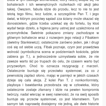
bohaterach i ich wewnętrznych rozterkach niż akcji jako
takiej. Owszem, fabuła idzie do przodu, lecz to nie to jest
istotą tego filmu, lecz ludzie, a szczególnie Pan T. i jego
świat, w którym poczciwy sąsiad zza ściany może okazać się
donosicielem, gdzie trzeba uciekać się do fortelu, by ktoś
wydał twoje dzieło, a higiena jamy ustnej jest uzależniona od
przemytników. Świetnie pokazano zmiany zachodzące w
głównym bohaterze wraz z rozwojem jego relacji z Fibakiem
(świetny Stankiewicz); ostatecznie zarówno jeden, jak i drugi
coś się od siebie uczą. Fibak poznaje, czym jest prawdziwa
wolność (symboliczna scena w podziemiach kościoła, gdzie
zabiera go T.), a jednocześnie uzmysławia sobie, że nie
zawsze warto iść po trupach do celu, że czasem warto być
przyzwoitym. Choć to oznacza rezygnację z marzeń.
Ostatecznie buntuje się przeciwko systemowi, za co z
pewnością zapłaci słono, mając w pamięci w jakich czasach
dzieje się cała akcja. Z kolei Pan T. z nonkonformisty,
playboya i bawidamka przeobraża się w człowieka, który
ostatecznie zostaje złamany i idzie na pewien kompromis
twórczy, nadal wierząc w swej naiwności, że na swój sposób
buntuje się przeciw systemowi, co jest kłamstwem. Tym
samym tak naprawdę dostajemy nie jedną, ale dwie historie