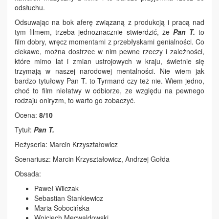
odsłuchu.
Odsuwając na bok aferę związaną z produkcją i pracą nad
tym filmem, trzeba jednoznacznie stwierdzić, że
Pan T.
to
film dobry, wręcz momentami z przebłyskami genialności. Co
ciekawe, można dostrzec w nim pewne rzeczy i zależności,
które mimo lat i zmian ustrojowych w kraju, świetnie się
trzymają w naszej narodowej mentalności. Nie wiem jak
bardzo tytułowy Pan T. to Tyrmand czy też nie. Wiem jedno,
choć to film niełatwy w odbiorze, ze względu na pewnego
rodzaju oniryzm, to warto go zobaczyć.
Ocena:
8/10
Tytuł:
Pan T.
Reżyseria: Marcin Krzyształowicz
Scenariusz: Marcin Krzyształowicz, Andrzej Gołda
Obsada:
Paweł Wilczak
Sebastian Stankiewicz
Maria Sobocińska
Wojciech Mecwaldowski