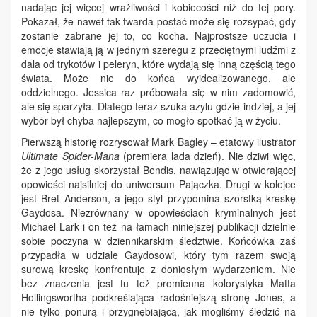
nadając jej więcej wrażliwości i kobiecości niż do tej pory.
Pokazał, że nawet tak twarda postać może się rozsypać, gdy
zostanie zabrane jej to, co kocha. Najprostsze uczucia i
emocje stawiają ją w jednym szeregu z przeciętnymi ludźmi z
dala od trykotów i peleryn, które wydają się inną częścią tego
świata. Może nie do końca wyidealizowanego, ale
oddzielnego. Jessica raz próbowała się w nim zadomowić,
ale się sparzyła. Dlatego teraz szuka azylu gdzie indziej, a jej
wybór był chyba najlepszym, co mogło spotkać ją w życiu.
Pierwszą historię rozrysował Mark Bagley – etatowy ilustrator
Ultimate Spider-Mana
(premiera lada dzień). Nie dziwi więc,
że z jego usług skorzystał Bendis, nawiązując w otwierającej
opowieści najsilniej do uniwersum Pajączka. Drugi w kolejce
jest Bret Anderson, a jego styl przypomina szorstką kreskę
Gaydosa. Niezrównany w opowieściach kryminalnych jest
Michael Lark i on też na łamach niniejszej publikacji dzielnie
sobie poczyna w dziennikarskim śledztwie. Końcówka zaś
przypadła w udziale Gaydosowi, który tym razem swoją
surową kreskę konfrontuje z doniosłym wydarzeniem. Nie
bez znaczenia jest tu też promienna kolorystyka Matta
Hollingswortha podkreślająca radośniejszą stronę Jones, a
nie tylko ponurą i przygnębiającą, jak mogliśmy śledzić na