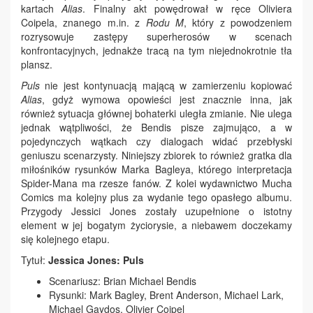
kartach
Alias
. Finalny akt powędrował w ręce Oliviera
Coipela, znanego m.in. z
Rodu M
, który z powodzeniem
rozrysowuje zastępy superherosów w scenach
konfrontacyjnych, jednakże tracą na tym niejednokrotnie tła
plansz.
Puls
nie jest kontynuacją mającą w zamierzeniu kopiować
Alias
, gdyż wymowa opowieści jest znacznie inna, jak
również sytuacja głównej bohaterki uległa zmianie. Nie ulega
jednak wątpliwości, że Bendis pisze zajmująco, a w
pojedynczych wątkach czy dialogach widać przebłyski
geniuszu scenarzysty. Niniejszy zbiorek to również gratka dla
miłośników rysunków Marka Bagleya, którego interpretacja
Spider-Mana ma rzesze fanów. Z kolei wydawnictwo Mucha
Comics ma kolejny plus za wydanie tego opasłego albumu.
Przygody Jessici Jones zostały uzupełnione o istotny
element w jej bogatym życiorysie, a niebawem doczekamy
się kolejnego etapu.
Tytuł:
Jessica J
ones: Puls
Scenariusz: Brian Michael Bendis
Rysunki: Mark Bagley, Brent Anderson, Michael Lark,
Michael Gaydos, Olivier Coipel