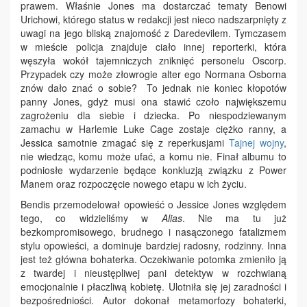
prawem. Właśnie Jones ma dostarczać tematy Benowi
Urichowi, którego status w redakcji jest nieco nadszarpnięty z
uwagi na jego bliską znajomość z Daredevilem. Tymczasem
w mieście policja znajduje ciało innej reporterki, która
węszyła wokół tajemniczych zniknięć personelu Oscorp.
Przypadek czy może złowrogie alter ego Normana Osborna
znów dało znać o sobie? To jednak nie koniec kłopotów
panny Jones, gdyż musi ona stawić czoło największemu
zagrożeniu dla siebie i dziecka. Po niespodziewanym
zamachu w Harlemie Luke Cage zostaje ciężko ranny, a
Jessica samotnie zmagać się z reperkusjami
Tajnej wojny
,
nie wiedząc, komu może ufać, a komu nie. Finał albumu to
podniosłe wydarzenie będące konkluzją związku z Power
Manem oraz rozpoczęcie nowego etapu w ich życiu.
Bendis przemodelował opowieść o Jessice Jones względem
tego, co widzieliśmy w
Alias
. Nie ma tu już
bezkompromisowego, brudnego i nasączonego fatalizmem
stylu opowieści, a dominuje bardziej radosny, rodzinny. Inna
jest też główna bohaterka. Oczekiwanie potomka zmieniło ją
z twardej i nieustępliwej pani detektyw w rozchwianą
emocjonalnie i płaczliwą kobietę. Ulotniła się jej zaradności i
bezpośredniości. Autor dokonał metamorfozy bohaterki,