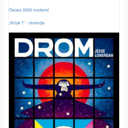
Oscary 2026 rozdane!
„Krzyk 7” - recenzja