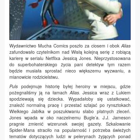
Wydawnictwo Mucha Comics poszło za ciosem i obok
Alias
zafundowało czytelnikom nad Wisłą kolejną serię z robiącą
karierę w serialu Netflixa Jessicą Jones. Nieprzystosowana
do superbohaterskiego życia pani detektyw tym razem
będzie musiała sprostać nieco większemu wyzwaniu, a
mianowicie rodzicielstwu.
Puls
podejmuje historię byłej heroiny w miejscu, gdzie
pożegnaliśmy ją na łamach
Alias
. Jessica wraz z Lukiem
spodziewają się dziecka. Wypadałoby się ustatkować,
znaleźć normalną pracę i przestać szlajać po rynsztokach
Wielkiego Jabłka w poszukiwaniu słabo płatnych zleceń.
Jones wpada w oko naczelnemu Bugle’a. J.J. Jameson
pragnie zmienić wizerunek swojej gazety. Szkalowanie
Spider-Mana straciło na popularność i potrzeba świeżych
tematów dotyczących ludzi w pelerynach żyjących ponad