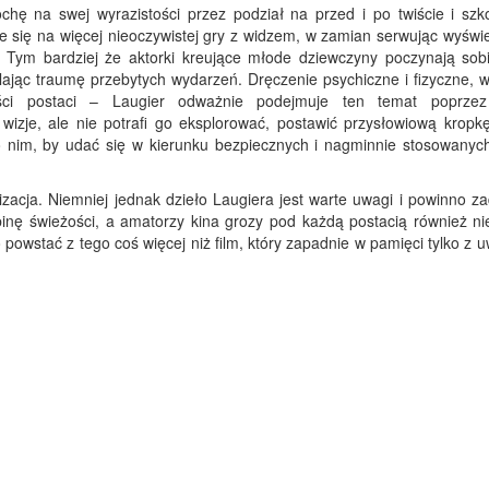
rochę na swej wyrazistości przez podział na przed i po twiście i szk
e się na więcej nieoczywistej gry z widzem, w zamian serwując wyświ
. Tym bardziej że aktorki kreujące młode dziewczyny poczynają sob
ając traumę przebytych wydarzeń. Dręczenie psychiczne i fizyczne, w
ci postaci – Laugier odważnie podejmuje ten temat poprzez
wizje, ale nie potrafi go eksplorować, postawić przysłowiową kropkę
po nim, by udać się w kierunku bezpiecznych i nagminnie stosowanych
izacja. Niemniej jednak dzieło Laugiera jest warte uwagi i powinno z
inę świeżości, a amatorzy kina grozy pod każdą postacią również ni
 powstać z tego coś więcej niż film, który zapadnie w pamięci tylko z 