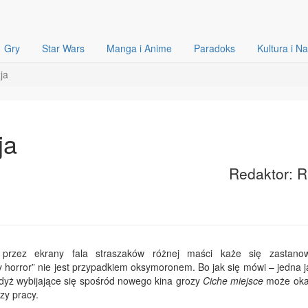
Gry
Star Wars
Manga i Anime
Paradoks
Kultura i N
ja
ja
Redaktor: 
 przez ekrany fala straszaków różnej maści każe się zastano
 horror” nie jest przypadkiem oksymoronem. Bo jak się mówi – jedna j
gdyż wybijające się spośród nowego kina grozy
Ciche miejsce
może oka
zy pracy.