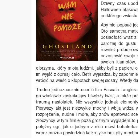
Dziwny czas upodo
Halloween atakow
po którego zwiastu
Aby nie popsuć jed
Oto samotna matka 
posiadłość wraz z
bardziej do gustu
również próbuje swy
pozostawić swoje 
swoich klamotów,
olbrzyma, który miota ludźmi, jakby byli z papier
im wyjść z opresji cało. Beth wyjeżdża, by zapomnie
wrócić na wieść o kłopotach swojej siostry. Wtedy
Trudno jednoznacznie ocenić film Pascala Laugiera,
go właściwie zaskakujący i świeży twist, a także 
traumą nastolatek. Nie wszystkie jednak elementy
Pierwszy akt jest niezwykle mocny i wbija widza w
rozprężenie, nudne i mdłe, aby znów epatować sce
złoczyńcy w tym filmie poza groźnym wyglądem to p
potężny ogr, jak o jednym z nich mówi bohaterka 
wręcz można powiedzieć kalka tylko bez piły mechan