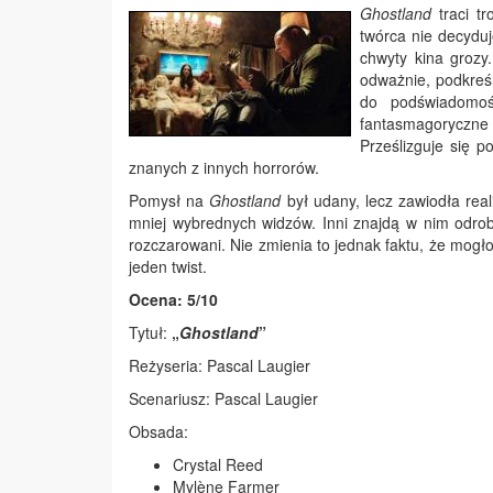
Ghostland
traci t
twórca nie decyduj
chwyty kina grozy
odważnie, podkreśl
do podświadomoś
fantasmagoryczne 
Prześlizguje się 
znanych z innych horrorów.
Pomysł na
Ghostland
był udany, lecz zawiodła real
mniej wybrednych widzów. Inni znajdą w nim odrob
rozczarowani. Nie zmienia to jednak faktu, że mogło
jeden twist.
Ocena: 5/10
Tytuł:
„
Ghostland
”
Reżyseria: Pascal Laugier
Scenariusz: Pascal Laugier
Obsada:
Crystal Reed
Mylène Farmer