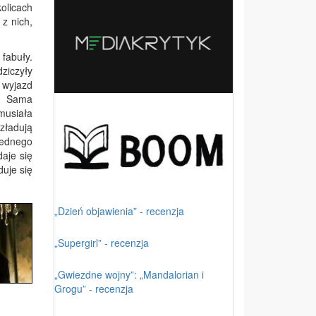
olicach
 z nich,
fabuły.
ziczyły
 wyjazd
a. Sama
 musiała
zładują
Jednego
aje się
duje się
„Dzień objawienia” - recenzja
„Supergirl” - recenzja
„Gwiezdne wojny”: „Mandalorian i
Grogu” - recenzja