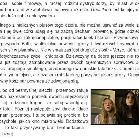
bali sobie filmowcy, a raczej rodzimi dystrybutorzy, by miast w ok
ać horrorami w kwietniowo-majowym okresie.
Ghostland
jest kolejnym
nie dużo sobie obiecywałem.
nego z nielicznych plusów tego dzieła, nie można ujawnić za wiele z 
i jej dwie córki udają się na zabitą dechami prowincję, gdzie odzied
 domem po zakręconej ciotce, pasjonatce lalek i staroci. Przymusowy
 przypada Beth, wielbicielce powieści grozy i twórczości Lovecraft
ch sił w pisarstwie. Nie w smak zaś jest drugiej z sióstr - Verze, która
dotychczasowe życie i chłopaka. Dziewczyny na dobre jeszcze nie ro
 a już zostają zaatakowane przez dwóch tajemniczych sprawców. 
u oraz drugiego smukłego, przebranego w damskie fatałaszki. Cudem ud
ć o tym miejscu, a z czasem robi karierę poczytnej pisarki grozy. Decy
 dawny koszmar powraca ze zdwojoną siłą.
 bo od bezmyślnej sieczki i przemocy ratuje
próba nakreślenia portretu dwóch umęczonych
 tej rodzinnej tragedii ze sobą współgrają.
 fotel. Później następuje zbyt daleko idące
nami przemocy. I tu pojawia się problem, bo
sychole, jakich kino miało wielu. Dodatkowo
– to taki przyszywany brat Leatherface’a –
icznej.