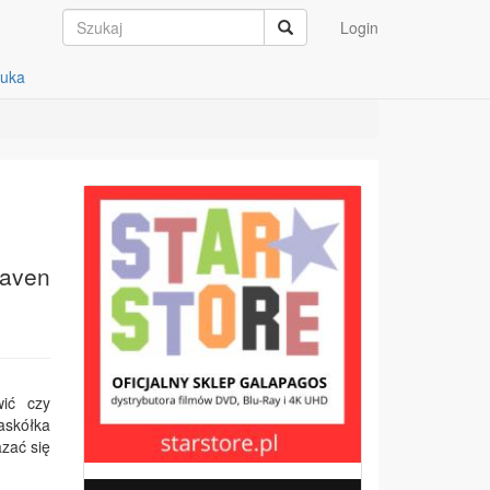
Login
auka
Raven
wić czy
askółka
zać się