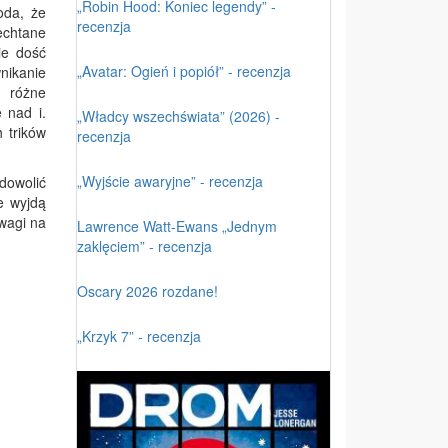
„Robin Hood: Koniec legendy” -
oda, że
recenzja
echtane
ie dość
„Avatar: Ogień i popiół” - recenzja
nikanie
 różne
 nad i.
„Władcy wszechświata” (2026) -
 trików
recenzja
„Wyjście awaryjne” - recenzja
adowolić
e wyjdą
uwagi na
Lawrence Watt-Ewans „Jednym
zaklęciem” - recenzja
Oscary 2026 rozdane!
„Krzyk 7” - recenzja