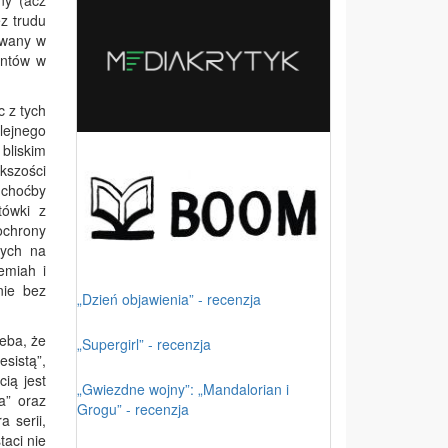
ny (acz
z trudu
owany w
antów w
c z tych
lejnego
bliskim
kszości
 choćby
tówki z
 ochrony
cych na
emiah i
nie bez
„Dzień objawienia” - recenzja
eba, że
„Supergirl” - recenzja
sistą”,
ią jest
„Gwiezdne wojny”: „Mandalorian i
a” oraz
Grogu” - recenzja
 serii,
aci nie