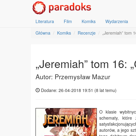
Literatura
Film
Komiks
Wydarzenia
Główna
Komiks
Recenzje
„Jeremiah” tom 16
„Jeremiah” tom 16: „
Autor: Przemysław Mazur
Dodane: 26-04-2018 19:51 (
8 lat temu
)
O klasie wybitny
schematy, które 
satysfakcjonując
autorów, a jego sz