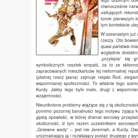
tego dobitnym dow
równocześnie narw
usiłujących rekon
tomie pierwszym k
tym kontekście ul
W szesnastym już a
rzeczy. Oto bowie
quasi-państwa-mias
względnie dostatn
„przylepia” się 
symbolicznych resztek empatii, za to ze skłon
zapracowanych mieszkańców tej nieformalnej republik
(płatnej rzecz jasna) zajmuje niejaki Rod, ele
wspomnianej społeczności. To właśnie tego szemr
Kurdy. Jakby tego było mało, drugi z wspomnia
wzajemności.
Nieuniknione problemy wiążące się z tą okolicznośc
pomimo pozornej banalności tego motywu żyjący kl
gęstą opowieść, w której dramat sercowy przepla
okoliczność, iż tym razem uczestnikiem sercowych
„Gniewne wody” – jest nie Jeremiah, a Kurdy. Ow
urozmaicający ją i rozwijający postać drugiego z 