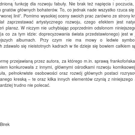
ioną funkcję dla rozwoju fabuły. Nie brak też napięcia i poczucia,
 gnatów głównych bohaterów. To, co jednak nade wszystko rzuca się
rwonej linii”. Pomimo wysokiej oceny swoich prac zarówno ze strony k
lał zaprzestawać artystycznego rozwoju, czego efektem jest naty
ń plansz. W niczym nie uchybiając poprzednim odsłonom niniejszego
(a co za tym idzie: doprecyzowania świata przedstawionego) jest w 
iejszych albumach. Przy czym nie ma mowy o ledwie symbol
 zdawało się nieistotnych kadrach w tle dzieje się bowiem całkiem s
ormę przejawianą przez autora, za którego m.in. sprawą frankofońska
iem konkurowała z innymi, głównymi ośrodkami rozwoju komiksowej 
uła, pełnokrwiste osobowości oraz rozwój głównych postaci rozrys
wanego kreską – te oraz kilka innych elementów czynią z niniejszego
ardziej trudno nie polecać.
Birek