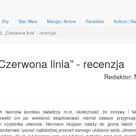
Gry
Star Wars
Manga i Anime
Paradoks
Kultura i N
: „Czerwona linia” - recenzja
Czerwona linia” - recenzja
Redaktor: 
ch twórców komiksu świadczy m.in. okoliczność, że motywy i fa
zwykli oni po wielokroć eksploatować niemal zawsze przyjmuj
ych czytelnika utworów. Hermann Huppen należy do grona takich 
tandarowa i ponoć najbardziej przezeń samego ulubiona seria „Jeremia