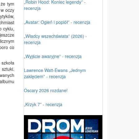
„Robin Hood: Koniec legendy” -
 że tym
recenzja
 w oczy
rytyków,
„Avatar: Ogień i popiół” - recenzja
chmiast
 cyklu,
jeszcze
„Władcy wszechświata” (2026) -
icznym
recenzja
poro co
„Wyjście awaryjne” - recenzja
 szkoła
sztuki.
Lawrence Watt-Ewans „Jednym
owanych
zaklęciem” - recenzja
 albumu
Oscary 2026 rozdane!
„Krzyk 7” - recenzja