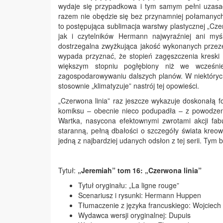
wydaje się przypadkowa i tym samym pełni uzasadn
razem nie obędzie się bez przynamniej połamanych
to postępująca sublimacja warstwy plastycznej „Cze
jak i czytelników Hermann najwyraźniej ani myś
dostrzegalna zwyżkująca jakość wykonanych przeze
wypada przyznać, że stopień zagęszczenia kreski 
większym stopniu pogłębiony niż we wcześn
zagospodarowywaniu dalszych planów. W niektórych
stosownie „klimatyzuje” nastrój tej opowieści.
„Czerwona linia” raz jeszcze wykazuje doskonałą f
komiksu – obecnie nieco podupadła – z powodzen
Wartka, nasycona efektownymi zwrotami akcji fab
staranną, pełną dbałości o szczegóły świata kreo
jedną z najbardziej udanych odsłon z tej serii. Tym b
Tytuł:
„Jeremiah” tom 16: „Czerwona linia”
Tytuł oryginału: „La ligne rouge”
Scenariusz i rysunki: Hermann Huppen
Tłumaczenie z języka francuskiego: Wojciech 
Wydawca wersji oryginalnej: Dupuis