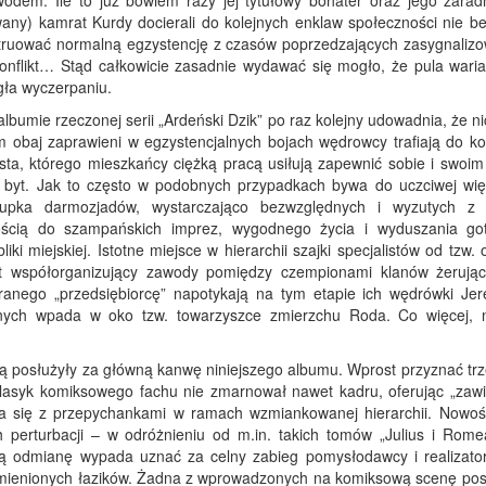
odem. Ile to już bowiem razy jej tytułowy bohater oraz jego zarad
any) kamrat Kurdy docierali do kolejnych enklaw społeczności nie be
struować normalną egzystencję z czasów poprzedzających zasygnaliz
onflikt… Stąd całkowicie zasadnie wydawać się mogło, że pula wari
egła wyczerpaniu.
lbumie rzeczonej serii „Ardeński Dzik” po raz kolejny udowadnia, że ni
m obaj zaprawieni w egzystencjalnych bojach wędrowcy trafiają do ko
ta, którego mieszkańcy ciężką pracą usiłują zapewnić sobie i swoim 
i byt. Jak to często w podobnych przypadkach bywa do uczciwej wię
grupka darmozjadów, wystarczająco bezwzględnych i wyzutych z
nością do szampańskich imprez, wygodnego życia i wyduszania go
i miejskiej. Istotne miejsce w hierarchii szajki specjalistów od tzw.
gant współorganizujący zawody pomiędzy czempionami klanów żerują
anego „przedsiębiorcę” napotykają na tym etapie ich wędrówki Jer
nych wpada w oko tzw. towarzyszce zmierzchu Roda. Co więcej, 
ią posłużyły za główną kanwę niniejszego albumu. Wprost przyznać trz
asyk komiksowego fachu nie zmarnował nawet kadru, oferując „zawie
ta się z przepychankami w ramach wzmiankowanej hierarchii. Nowośc
 perturbacji – w odróżnieniu od m.in. takich tomów „Julius i Rome
ą odmianę wypada uznać za celny zabieg pomysłodawcy i realizatora
wymienionych łazików. Żadna z wprowadzonych na komiksową scenę post