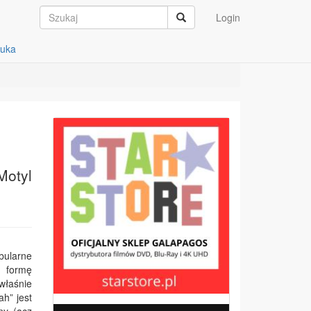
Login
auka
Motyl
bularne
ą formę
właśnie
h” jest