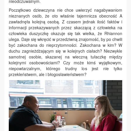
nieodczuwalnym.
Początkowo dziewczyna nie chce uwierzyć nagabywaniom
nieznanych osób, że oto właśnie tajemnicza obecność A
zawładnęła kolejną osobą. Z czasem jednak ilość faktów i
informacji przekazywanych przez skaczącą z człowieka na
człowieka duszyczkę okazuje się tak wielka, że Rhiannon
ulega. Daje się wkręcić w przedziwną znajomość, by po chwili
być zakochana do nieprzytomności. Zakochana w kim? W
duchu zagnieżdżającym się w kolejnych ciałach? Niezwykle
samotnej osobie, skazanej na wieczną tułaczkę między
kolejnymi osobowościami? Czy może kimś wyjątkowym,
niepowtarzalnym, którego trudny los jest nie tylko
przekleństwem, ale i błogosławieństwem?