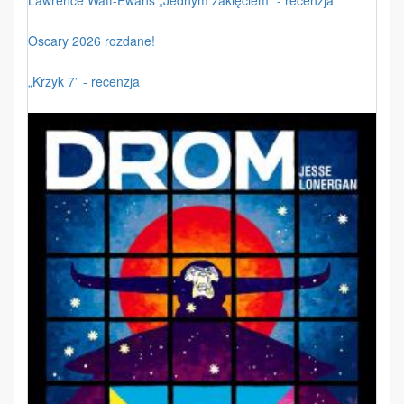
Lawrence Watt-Ewans „Jednym zaklęciem” - recenzja
Oscary 2026 rozdane!
„Krzyk 7” - recenzja