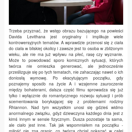
Trzeba przyznać, że wstęp obrazu bazującego na powieści
Davida Levithana jest oryginalny i implikuje wiele
kontrowersyjnych tematów. A wprawdzie przenosi się z ciała
do ciała w bliskiej okolicy i zawsze jest to osoba w zbliżonym
wieku, ale nie ma już wpływu na płeć, rasę czy wyznanie.
Może to powodować sporo komicznych sytuacji, których
twórca nie omieszka generować, ale jednocześnie
prześlizguje się po tych tematach, nie zahaczając nawet o ich
doniosłą wymowę. Po ekscytującym początku, gdy
poznajemy sposób na życie A i wzajemne zauroczenie
między bohaterami, dalsza część filmu sprowadza się już
tylko i wyłącznie do romantycznego rozwoju sytuacji i prób
scementowania borykającej się z problemami rodziny
Rhiannon. Nad tym wszystkim unosi się gdzieś widmo
anormalnego związku, gdyż dziewczyna każdego dnia jest z
kimś innym w sensie fizycznym. Dusza pozostaje ta sama,
ale ciało jest inne. Tak jak wspomniałem na początku -
miłość nie zna granic, co twórca chciał pokazać w całej