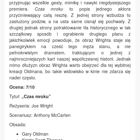
przyjmując wszelkie gesty, mimikę i nawyki niegdysiejszego
premiera.
Czas mroku
to popis jednego aktora
przyćmiewający całą resztę. Z jednej strony wzbudza to
zasłużony podziw, a na usta same cisnął się pochwały. Z
drugiej jednak strony potraktowanie tła historycznego w tak
szczątkowy sposób i ograbienie drugiego planu z
jakichkolwiek emocji powoduje, że obraz Wrighta staje się
panegirykiem na cześć tego męża stanu, a nie
pełnokrwistym dramatem, traktującym o jednej z
najmroczniejszych kart naszej współczesnej historii. Jednak
mimo dłużyzn obraz Wrighta warto obejrzeć dla tej wybitnej
kreacji Oldmana, bo takie widowisko w kinie nie zdarza się
nader często.
Ocena: 7/10
Tytuł:
„Czas mroku”
Reżyseria: Joe Wright
Scenariusz: Anthony McCarten
Obsada:
Gary Oldman
Kristin Scott Thomas