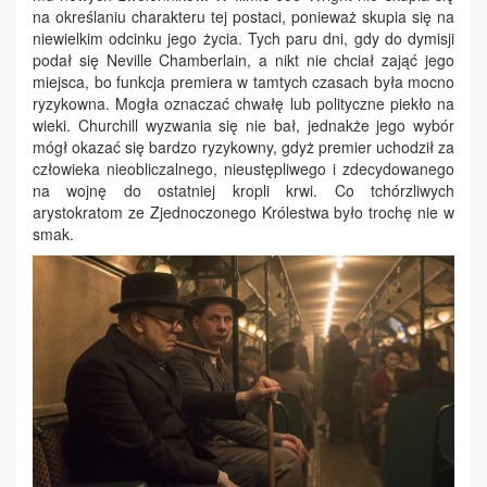
na określaniu charakteru tej postaci, ponieważ skupia się na
niewielkim odcinku jego życia. Tych paru dni, gdy do dymisji
podał się Neville Chamberlain, a nikt nie chciał zająć jego
miejsca, bo funkcja premiera w tamtych czasach była mocno
ryzykowna. Mogła oznaczać chwałę lub polityczne piekło na
wieki. Churchill wyzwania się nie bał, jednakże jego wybór
mógł okazać się bardzo ryzykowny, gdyż premier uchodził za
człowieka nieobliczalnego, nieustępliwego i zdecydowanego
na wojnę do ostatniej kropli krwi. Co tchórzliwych
arystokratom ze Zjednoczonego Królestwa było trochę nie w
smak.