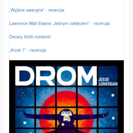
„Wyjście awaryjne” - recenzja
Lawrence Watt-Ewans „Jednym zaklęciem” - recenzja
Oscary 2026 rozdane!
„Krzyk 7” - recenzja