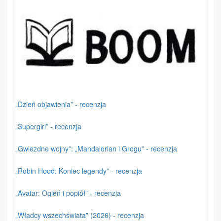
„Dzień objawienia” - recenzja
„Supergirl” - recenzja
„Gwiezdne wojny”: „Mandalorian i Grogu” - recenzja
„Robin Hood: Koniec legendy” - recenzja
„Avatar: Ogień i popiół” - recenzja
„Władcy wszechświata” (2026) - recenzja