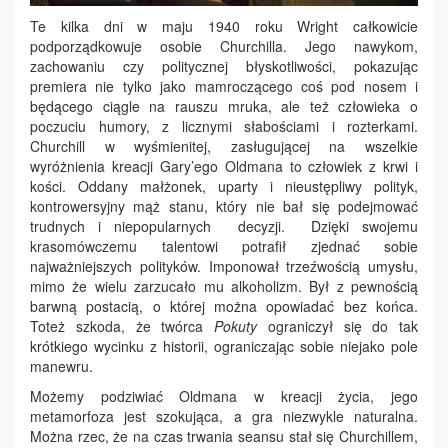
Te kilka dni w maju 1940 roku Wright całkowicie
podporządkowuje osobie Churchilla. Jego nawykom,
zachowaniu czy politycznej błyskotliwości, pokazując
premiera nie tylko jako mamroczącego coś pod nosem i
będącego ciągle na rauszu mruka, ale też człowieka o
poczuciu humory, z licznymi słabościami i rozterkami.
Churchill w wyśmienitej, zasługującej na wszelkie
wyróżnienia kreacji Gary’ego Oldmana to człowiek z krwi i
kości. Oddany małżonek, uparty i nieustępliwy polityk,
kontrowersyjny mąż stanu, który nie bał się podejmować
trudnych i niepopularnych decyzji. Dzięki swojemu
krasomówczemu talentowi potrafił zjednać sobie
najważniejszych polityków. Imponował trzeźwością umysłu,
mimo że wielu zarzucało mu alkoholizm. Był z pewnością
barwną postacią, o której można opowiadać bez końca.
Toteż szkoda, że twórca
Pokuty
ograniczył się do tak
krótkiego wycinku z historii, ograniczając sobie niejako pole
manewru.
Możemy podziwiać Oldmana w kreacji życia, jego
metamorfoza jest szokująca, a gra niezwykle naturalna.
Można rzec, że na czas trwania seansu stał się Churchillem,