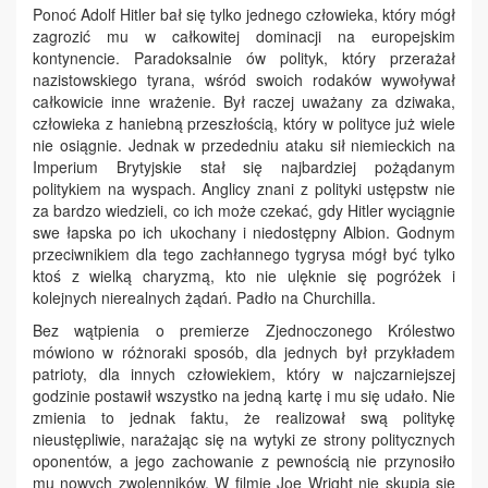
Ponoć Adolf Hitler bał się tylko jednego człowieka, który mógł
zagrozić mu w całkowitej dominacji na europejskim
kontynencie. Paradoksalnie ów polityk, który przerażał
nazistowskiego tyrana, wśród swoich rodaków wywoływał
całkowicie inne wrażenie. Był raczej uważany za dziwaka,
człowieka z haniebną przeszłością, który w polityce już wiele
nie osiągnie. Jednak w przededniu ataku sił niemieckich na
Imperium Brytyjskie stał się najbardziej pożądanym
politykiem na wyspach. Anglicy znani z polityki ustępstw nie
za bardzo wiedzieli, co ich może czekać, gdy Hitler wyciągnie
swe łapska po ich ukochany i niedostępny Albion. Godnym
przeciwnikiem dla tego zachłannego tygrysa mógł być tylko
ktoś z wielką charyzmą, kto nie ulęknie się pogróżek i
kolejnych nierealnych żądań. Padło na Churchilla.
Bez wątpienia o premierze Zjednoczonego Królestwo
mówiono w różnoraki sposób, dla jednych był przykładem
patrioty, dla innych człowiekiem, który w najczarniejszej
godzinie postawił wszystko na jedną kartę i mu się udało. Nie
zmienia to jednak faktu, że realizował swą politykę
nieustępliwie, narażając się na wytyki ze strony politycznych
oponentów, a jego zachowanie z pewnością nie przynosiło
mu nowych zwolenników. W filmie Joe Wright nie skupia się