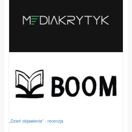
„Dzień objawienia” - recenzja