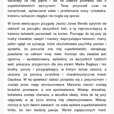
odcisnęły na niej piętno i raz na zawsze przerwały sen o
superbohaterskich wyczynach. Teraz przyszedł czas na
rozrachunek, wybaczenie sobie i przełamanie mocy człowieka,
któremu rozkazom
niegdyś
nie mogła się oprzeć.
W tomie wieńczącym przygody Jessici Jones Bendis sprytnie nie
odsłonił na początku wszystkich kart, a tę najmroczniejszą w
karierze bohaterki pozostawił na koniec. Poznając do tej pory jej
trudny charakter, nawyki i maniery nieprzystające herosom, mamy
pełen ogląd na sytuację, która ukształtowała psychikę postaci i
sprawiła, że porzuciła ona rolę superbohaterki, odnajdując
powołanie na całkiem innej niwie. Kontrast obu światów jest
ogromny –
wyidealizowany
, wybielony ze wszystkich ludzkich
wad, pokazany przyjemnym dla oka stylem Marka Bagleya i ten
brudny, ponury i przygnębiający, w którym bytuje Jessica, a
ukazany za pomocą szorstkiej i charakterystycznej kreski
Gaydosa. W tej opowieści radość przeplata się z
pesymizmem
i
zostaje przez niego skonsumowana. Marzenia Jessici zostają
brutalnie przerwane, a ona sponiewierana.
Mówiąc
dosadniej,
bohaterka zostaje złamana, a wszelki
e
ideały, które do tej pory
odgrywały w jej życiu istotną rolę zdeprecjonowane. Widząc
różnicę w tych dwóch światach,
n
a stałe wybiera superbohaterskie
limbo, bo tam bardziej pasuje. Wśród zapijaczonych mord,