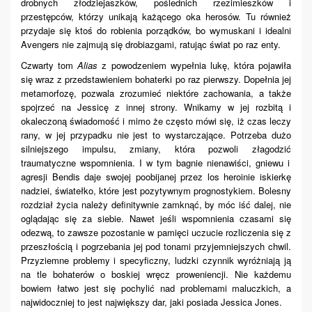
drobnych złodziejaszków,
poślednich
rzezimieszków i
przestępców, którzy unikają każącego oka herosów. Tu również
przydaje się ktoś do robienia porządków, bo wymuskani i idealni
Avengers nie zajmują się drobiazgami, ratując świat po raz enty.
Czwarty tom
Alias
z powodzeniem wypełnia lukę, która pojawiła
się wraz z przedstawieniem bohaterki po raz pierwszy. Dopełnia jej
metamorfozę, pozwala zrozumieć niektóre zachowania, a
także
spojrzeć na Jessicę z innej strony. Wnikamy w jej rozbitą i
okaleczoną świadomość i mimo że często mówi się, iż czas leczy
rany, w jej przypadku nie jest to wystarczające. Potrzeba dużo
silniejszego impulsu, zmiany, która pozwoli z
łagodzić
traumatyczne wspomnienia. I w tym bagnie nienawiści, gniewu i
agresji Bendis daje swojej poobijanej przez los heroinie iskierkę
nadziei, światełko, które jest pozytywnym prognostykiem. Bolesny
rozdział życia należy definitywnie zamknąć, by móc iść dalej, nie
oglądając się za siebie. Nawet jeśli wspomnienia czasami się
odezwą, to zawsze pozostanie w pamięci uczucie rozliczenia się z
przeszłością i pogrzebania jej pod tonami przyjemniejszych chwil.
Przyziemne problemy i specyficzny,
ludzki czynnik wyróżnia
ją
ją
na tle bohaterów o boskiej wręcz proweniencji. Nie każdemu
bowiem łatwo jest się pochylić nad problemami maluczkich, a
najwidoczniej to jest największy dar, jaki posiada Jessica Jones.