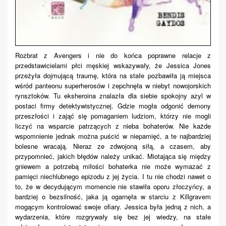
Rozbrat z Avengers i nie do końca poprawne relacje z
przedstawicielami płci męskiej wskazywały, że Jessica Jones
przeżyła dojmującą traumę, która na stałe pozbawiła ją miejsca
wśród panteonu superherosów i zepchnęła w niebyt nowojorskich
rynsztoków. Tu eksheroina znalazła dla siebie
spokojny
azyl
w
postaci firmy detektywistycznej.
Gdzie mogła odgonić demony
przeszłości i zająć się pomaganiem ludziom, którzy nie mogli
liczyć na wsparcie patrzących z nieba bohaterów.
Nie każde
wspomnienie jednak można puścić w niepamięć, a te najbardziej
bolesne wracają. Nieraz ze zdwojoną siłą, a
czasem,
aby
przypomnieć, jakich błędów należy unikać. Miotająca się między
gniewem a potrzebą miłości bohaterka nie może wymazać z
pamięci niechlubnego epizodu z jej życia. I tu nie chodzi nawet o
to, że w decydującym momencie nie stawiła oporu złoczyńcy, a
bardziej o bezsilność, jaka ją ogarnęła w starciu z Killgravem
mogącym
kontrolować
swo
je
ofiar
y
. Jessica był
a
jedną z nich, a
wydarzenia, które rozgrywały się bez jej wiedzy, na stałe