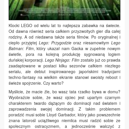
Klocki LEGO od wielu lat
to
najlepsza zabawka na świecie.
Od dawna również seria całkiem przyzwoitych gier dla całej
rodziny. A od niedawna także seria filmów. Po oryginalnej i
ciepło przyjętej
Lego: Przygodzie
oraz niesamowitym
Lego
Batman: Film
, który ukazał nam Gacka w zupełnie nowym
świetle, pora na kolejną produkcję sygnowaną logiem
duńskiej korporacji.
Lego Ninjago: Film
zostało już co prawda
zaadaptowane w postaci kilku sezonów całkiem niezłego
serialu, ale debiut inspirowanego japońskimi tradycjami
techno-fantasy na wielkim ekranie stanowi swoisty reboot i
świeże spojrzenie. Czy warto?
Myślicie, że macie źle, bo wasz tata rzadko bywa w domu?
Wyobraźcie sobie, że wasz ojciec jest upartym czarnym
charakterem twardo dążącym do dominacji nad światem i
zaprowadzenia swojej dominacji. Z takim problemem
poradzić musi sobie Lloyd Garbador, który jako powszechnie
znana latorośl uciążliwego niemilca musi radzić sobie ze
społecznym ostracyzmem, a jednocześnie walczyć z