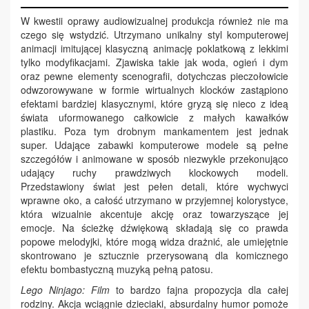
W kwestii oprawy audiowizualnej produkcja również nie ma
czego się wstydzić. Utrzymano unikalny styl komputerowej
animacji imitującej klasyczną animację poklatkową z lekkimi
tylko modyfikacjami. Zjawiska takie jak woda, ogień i dym
oraz pewne elementy scenografii, dotychczas pieczołowicie
odwzorowywane w formie wirtualnych klocków zastąpiono
efektami bardziej klasycznymi, które gryzą się nieco z ideą
świata uformowanego całkowicie z małych kawałków
plastiku. Poza tym drobnym mankamentem jest jednak
super. Udające zabawki komputerowe modele są pełne
szczegółów i animowane w sposób niezwykle przekonująco
udający ruchy prawdziwych klockowych modeli.
Przedstawiony świat jest pełen detali, które wychwyci
wprawne oko, a całość utrzymano w przyjemnej kolorystyce,
która wizualnie akcentuj
e
akcję oraz towarzyszące jej
emocj
e
. Na ścieżkę dźwiękową składają się co prawda
popowe melodyjki, które mogą widza drażnić, ale umiejętnie
skontrowano je sztucznie przerysowaną dla komicznego
efektu bombastyczną muzyką pełną patosu.
Lego Ninjago: Film
to bardzo fajna propozycja dla całej
rodziny. Akcja wciągnie dzieciaki, absurdalny humor pomo
ż
e