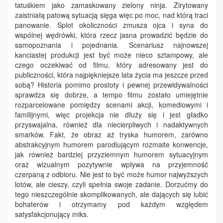
tatuśkiem jako zamaskowany zielony ninja. Zirytowany
zaistniałą patową sytuacją sięga więc po moc, nad którą traci
panowanie. Splot okoliczności zmusza ojca i syna do
wspólnej wędrówki, która rzecz jasna prowadzić będzie do
samopoznania i pojednania. Scenariusz najnowszej
kanciastej produkcji jest być może nieco sztampowy, ale
czego oczekiwać od filmu, który adresowany jest do
publiczności, która najpiękniejsze lata życia ma jeszcze przed
sobą? Historia pomimo prostoty i pewnej przewidywalności
sprawdza się dobrze, a tempo filmu zostało umiejętnie
rozparcelowane pomiędzy scenami akcji, komediowymi i
familijnymi, więc projekcja nie dłuży się i jest gładko
przyswajalna, również dla niecierpliwych i nadaktywnych
smarków. Fakt, że obraz aż tryska humorem, zarówno
abstrakcyjnym humorem parodiującym rozmaite konwencj
e
,
jak również bardziej przyziemnym humorem sytuacyjnym
oraz wizualnym pozytywnie wpływa na przyjemność
czerpaną z odbioru. Nie jest to być może humor najwyższych
lotów, ale
c
ieszy, czyli spełnia swoj
e
zadanie. Dorzućmy do
tego nieszczególnie skomplikowanych, ale dających się lubić
bohaterów i otrzymamy pod każdym względem
satysfakcjonujący miks.