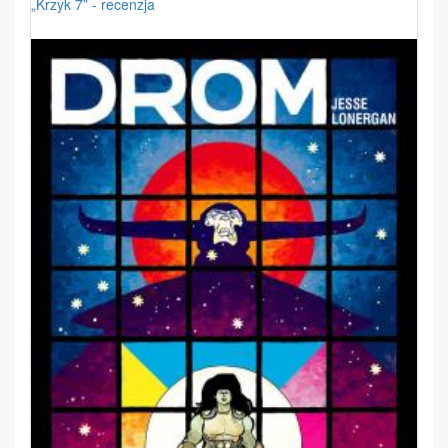
„Krzyk 7” - recenzja