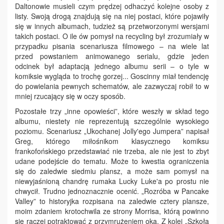
Daltonowie musieli czym prędzej odhaczyć kolejne osoby z
listy. Swoją drogą znajdują się na niej postaci, które pojawiły
się w innych albumach, tudzież są przetworzonymi wersjami
takich postaci. O ile ów pomysł na recycling był zrozumiały w
przypadku pisania scenariusza filmowego – na wiele lat
przed powstaniem animowanego serialu, gdzie jeden
odcinek był adaptacją jednego albumu serii – o tyle w
komiksie wygląda to trochę gorzej... Goscinny miał tendencję
do powielania pewnych schematów, ale zazwyczaj robił to w
mniej rzucający się w oczy sposób.
Pozostałe trzy „inne opowieści”, które weszły w skład tego
albumu, niestety nie reprezentują szczególnie wysokiego
poziomu. Scenariusz „Ukochanej Jolly'ego Jumpera” napisał
Greg, którego miłośnikom klasycznego komiksu
frankofońskiego przedstawiać nie trzeba, ale nie jest to zbyt
udane podejście do tematu. Może to kwestia ograniczenia
się do zaledwie siedmiu plansz, a może sam pomysł na
niewyjaśnioną chandrę rumaka Lucky Luke'a po prostu nie
chwycił. Trudno jednoznacznie ocenić. „Rozróba w Pancake
Valley” to historyjka rozpisana na zaledwie cztery plansze,
moim zdaniem krotochwila ze strony Morrisa, którą powinno
się raczej potraktować z przymrużeniem oka. Z kolei „Szkoła