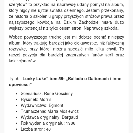
szeryfów” to przykład na naprawdę udany pomysł na album,
który nigdy nie ujrzał światła dziennego. Jestem przekonany,
że historia o szkoleniu grupy przyszłych stróżów prawa przez
najszybszego kowboja na Dzikim Zachodzie miała dużo
większy potencjał niż tylko osiem stron. Naprawdę szkoda.
Wobec powyższego trudno jest mi dobrze ocenić niniejszy
album, który traktuję bardziej jako ciekawostkę, niż faktyczną
rozrywkę, przy której można spędzić miło kilka chwil. To
raczej pozycja dla bardziej zagorzałych fanów serii oraz
kolekcjonerów.
Tytuł:
„Lucky Luke" tom 55:
„Ballada o Daltonach i inne
opowieści”
Scenariusz: Rene Goscinny
Rysunek: Morris
Wydawnictwo: Egmont
Tłumaczenie: Maria Mosiewicz
Wydawca oryginalny: Dargaud
Rok wydania oryginału: 1986
Liczba stron: 48