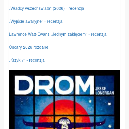
„Władcy wszechświata” (2026) - recenzja
„Wyjście awaryjne” - recenzja
Lawrence Watt-Ewans „Jednym zaklęciem” - recenzja
Oscary 2026 rozdane!
„Krzyk 7” - recenzja