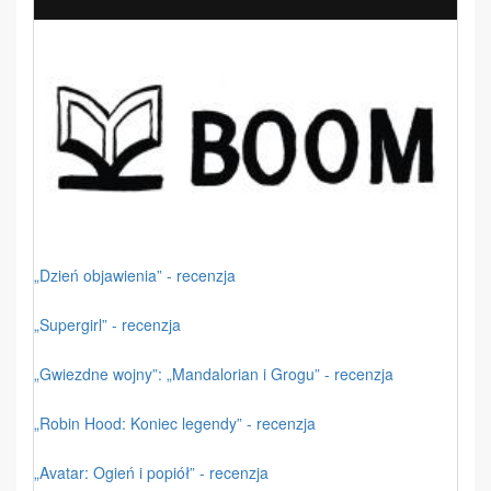
„Dzień objawienia” - recenzja
„Supergirl” - recenzja
„Gwiezdne wojny”: „Mandalorian i Grogu” - recenzja
„Robin Hood: Koniec legendy” - recenzja
„Avatar: Ogień i popiół” - recenzja