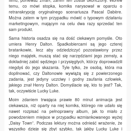
temu, co mówi stopka, komiks narysował w oparciu o
retranskrypcję oryginalnego scenariusza Pascal Dabère.
Można zatem w tym przypadku mówić o typowym działaniu
marketingowym, mającym na celu dwa razy sprzedać ten
sam produkt.
Sama historia osadza się na dość ciekawym pomyśle. Oto
umiera Henry Dalton. Spadkobiercami są jego czterej
bratankowie, lecz aby odziedziczyć pozostawiony przez
niego majątek, muszą stać się narzędziami jego zemsty, a
dokładniej zabić sędziego i przysięgłych, którzy doprowadzili
niegdyś do jego skazania. Tyle tylko, że osobą, która ma
dopilnować, czy Daltonowie wywiążą się z powierzonego
zadania, jest jedyny uczciwy i godny zaufania człowiek,
jakiego znał Henry Dalton. Domyślacie się, kto to jest? Tak,
tak, oczywiście Lucky Luke.
Moim zdaniem trwająca prawie 80 minut animacja jest
ciekawsza, niż oparty na niej komiks, którego nie udało się
nawet rozpisać na pełnoprawny album, jak to miało z
powodzeniem miejsce w przypadku wzmiankowanego wyżej
„Daisy Town”. Podczas lektury można odnieść wrażenie, że
wszystko dzieje się zbyt szybko, tak jakby Lucky Luke i