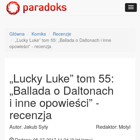
Główna
Komiks
Recenzje
„Lucky Luke” tom 55: „Ballada o Daltonach i inne
opowieści” - recenzja
„Lucky Luke” tom 55:
„Ballada o Daltonach
i inne opowieści” -
recenzja
Autor: Jakub Syty
Redaktor: Motyl
Dodane: 05-07-2017 11:24 (
9 lat temu
)