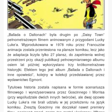
„Ballada o Daltonach” była drugim po „Daisy Town”
pełnometrażowym filmem animowanym z przygodami Lucky
Luke'a. Wyprodukowana w 1978 roku przez Francuzów
animacja została przeniesiona na plansze komiksu, lecz jako
że adaptacja liczyła tylko 27 plansz, do zapełnienia wolnej
przestrzeni przy okazji publikacji pełnowymiarowego albumu
osiem lat później wykorzystano trzy krótkometrażowe
historyjki. Efektem tego jest album „Ballada o Daltonach i
inne opowieści”, kolejny w kolekcji przedstawianej przez
wydawnictwo Egmont.
Tytułowa historia została napisana w formie scenariusza
filmowego i wyreżyserowana przez Goscinnego i Morrisa
(przy współudziale dwóch innych twórców), ale dwaj ojcowie
Lucky Luke'a nie brali udziału w jej przełożeniu na język
komiksu. Zresztą Goscinny nie doczekał nawet premiery
filmu, ponieważ zmarł, zanim ten został ukończony. Wbrew