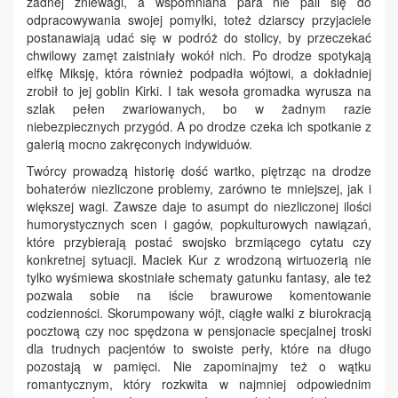
żadnej zniewagi, a wspomniana para nie pali się do
odpracowywania swojej pomyłki, toteż dziarscy przyjaciele
postanawiają udać się w podróż do stolicy, by przeczekać
chwilowy zamęt zaistniały wokół nich. Po drodze spotykają
elfkę Miksję, która również podpadła wójtowi, a dokładniej
zrobił to jej goblin Kirki. I tak wesoła gromadka wyrusza na
szlak pełen zwariowanych, bo w żadnym razie
niebezpiecznych przygód. A po drodze czeka ich spotkanie z
galerią mocno zakręconych indywiduów.
Twórcy prowadzą historię dość wartko, piętrząc na drodze
bohaterów niezliczone problemy, zarówno te mniejszej, jak i
większej wagi. Zawsze daje to asumpt do niezliczonej ilości
humorystycznych scen i gagów, popkulturowych nawiązań,
które przybierają postać swojsko brzmiącego cytatu czy
konkretnej sytuacji. Maciek Kur z wrodzoną wirtuozerią nie
tylko wyśmiewa skostniałe schematy gatunku fantasy, ale też
pozwala sobie na iście brawurowe komentowanie
codzienności. Skorumpowany wójt, ciągłe walki z biurokracją
pocztową czy noc spędzona w pensjonacie specjalnej troski
dla trudnych pacjentów to swoiste perły, które na długo
pozostają w pamięci. Nie zapominajmy też o wątku
romantycznym, który rozkwita w najmniej odpowiednim