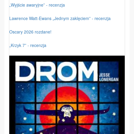
„Wyjście awaryjne” - recenzja
Lawrence Watt-Ewans „Jednym zaklęciem” - recenzja
Oscary 2026 rozdane!
„Krzyk 7” - recenzja