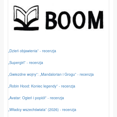
„Dzień objawienia” - recenzja
„Supergirl” - recenzja
„Gwiezdne wojny”: „Mandalorian i Grogu” - recenzja
„Robin Hood: Koniec legendy” - recenzja
„Avatar: Ogień i popiół” - recenzja
„Władcy wszechświata” (2026) - recenzja