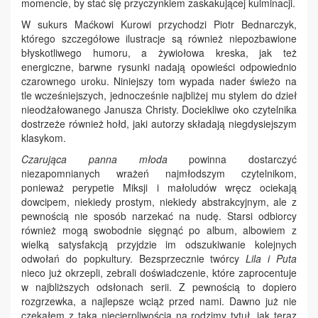
momencie, by stać się przyczynkiem zaskakującej kulminacji.
W sukurs Maćkowi Kurowi przychodzi Piotr Bednarczyk,
którego szczegółowe ilustracje są również niepozbawione
błyskotliwego humoru, a żywiołowa kreska, jak też
energiczne, barwne rysunki nadają opowieści odpowiednio
czarownego uroku. Niniejszy tom wypada nader świeżo na
tle wcześniejszych, jednocześnie najbliżej mu stylem do dzieł
nieodżałowanego Janusza Christy. Dociekliwe oko czytelnika
dostrzeże również hołd, jaki autorzy składają niegdysiejszym
klasykom.
Czarująca panna młoda
powinna dostarczyć
niezapomnianych wrażeń najmłodszym czytelnikom,
ponieważ perypetie Miksji i małoludów wręcz ociekają
dowcipem, niekiedy prostym, niekiedy abstrakcyjnym, ale z
pewnością nie sposób narzekać na nudę. Starsi odbiorcy
również mogą swobodnie sięgnąć po album, albowiem z
wielką satysfakcją przyjdzie im odszukiwanie kolejnych
odwołań do popkultury. Bezsprzecznie twórcy
Lila i Puta
nieco już okrzepli, zebrali doświadczenie, które zaprocentuje
w najbliższych odsłonach serii. Z pewnością to dopiero
rozgrzewka, a najlepsze wciąż przed nami. Dawno już nie
czekałem z taką niecierpliwością na rodzimy tytuł, jak teraz