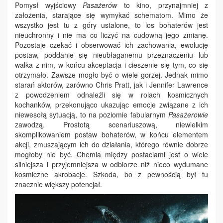
Pomysł wyjściowy
Pasażerów
to kino, przynajmniej z
założenia, starające się wymykać schematom. Mimo że
wszystko jest tu z góry ustalone, to los bohaterów jest
nieuchronny i nie ma co liczyć na cudowną jego zmianę.
Pozostaje czekać i obserwować ich zachowania, ewolucję
postaw, poddanie się nieubłaganemu przeznaczeniu lub
walka z nim, w końcu akceptacja i cieszenie się tym, co się
otrzymało. Zawsze mogło być o wiele gorzej. Jednak mimo
starań aktorów, zarówno Chris Pratt, jak i Jennifer Lawrence
z powodzeniem odnaleźli się w rolach kosmicznych
kochanków, przekonująco ukazując emocje związane z ich
niewesołą sytuacją, to na poziomie fabularnym
Pasażerowie
zawodzą. Prostotą scenariuszową, niewielkim
skomplikowaniem postaw bohaterów, w końcu elementem
akcji, zmuszającym ich do działania, którego równie dobrze
mogłoby nie być. Chemia między postaciami jest o wiele
silniejsza i przyjemniejsza w odbiorze niż nieco wydumane
kosmiczne akrobacje. Szkoda, bo z pewnością był tu
znacznie większy potencjał.