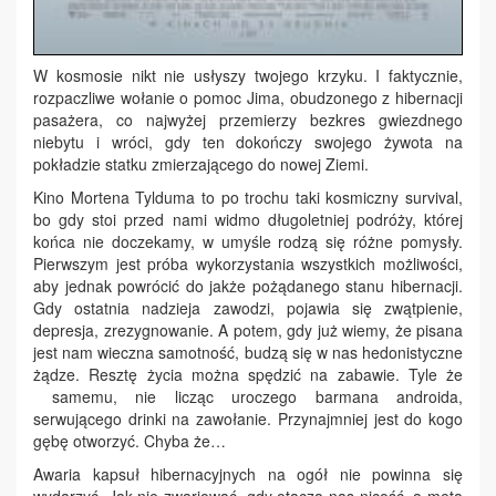
W kosmosie nikt nie usłyszy twojego krzyku. I faktycznie,
rozpaczliwe wołanie o pomoc Jima, obudzonego z hibernacji
pasażera, co najwyżej przemierzy bezkres gwiezdnego
niebytu i wróci, gdy ten dokończy swojego żywota na
pokładzie statku zmierzającego do nowej Ziemi.
Kino Mortena Tylduma to po trochu taki kosmiczny survival,
bo gdy stoi przed nami widmo długoletniej podróży, której
końca nie doczekamy, w umyśle rodzą się różne pomysły.
Pierwszym jest próba wykorzystania wszystkich możliwości,
aby jednak powrócić do jakże pożądanego stanu hibernacji.
Gdy ostatnia nadzieja zawodzi, pojawia się zwątpienie,
depresja, zrezygnowanie. A potem, gdy już wiemy, że pisana
jest nam wieczna samotność, budzą się w nas hedonistyczne
żądze. Resztę życia można spędzić na zabawie. Tyle że
samemu, nie licząc uroczego barmana androida,
serwującego drinki na zawołanie. Przynajmniej jest do kogo
gębę otworzyć. Chyba że…
Awaria kapsuł hibernacyjnych na ogół nie powinna się
wydarzyć. Jak nie zwariować, gdy otacza nas nicość, a metą