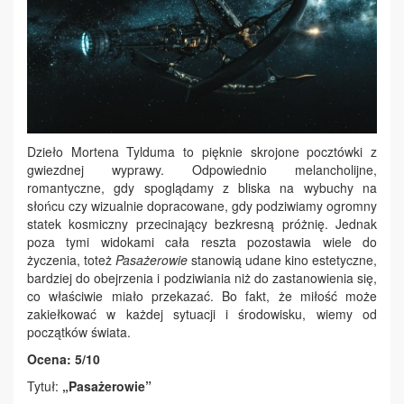
Dzieło Mortena Tylduma to pięknie skrojone pocztówki z
gwiezdnej wyprawy. Odpowiednio melancholijne,
romantyczne, gdy spoglądamy z bliska na wybuchy na
słońcu czy wizualnie dopracowane, gdy podziwiamy ogromny
statek kosmiczny przecinający bezkresną próżnię. Jednak
poza tymi widokami cała reszta pozostawia wiele do
życzenia, toteż
Pasażerowie
stanowią udane kino estetyczne,
bardziej do obejrzenia i podziwiania niż do zastanowienia się,
co właściwie miało przekazać. Bo fakt, że miłość może
zakiełkować w każdej sytuacji i środowisku, wiemy od
początków świata.
Ocena: 5/10
Tytuł:
„Pasażerowie”