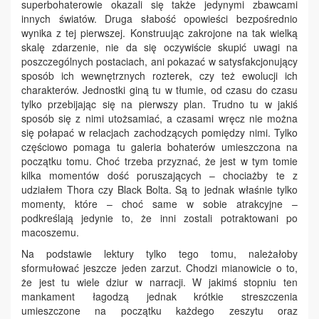
superbohaterowie okazali się także jedynymi zbawcami
innych światów. Druga słabość opowieści bezpośrednio
wynika z tej pierwszej. Konstruując zakrojone na tak wielką
skalę zdarzenie, nie da się oczywiście skupić uwagi na
poszczególnych postaciach, ani pokazać w satysfakcjonujący
sposób ich wewnętrznych rozterek, czy też ewolucji ich
charakterów. Jednostki giną tu w tłumie, od czasu do czasu
tylko przebijając się na pierwszy plan. Trudno tu w jakiś
sposób się z nimi utożsamiać, a czasami wręcz nie można
się połapać w relacjach zachodzących pomiędzy nimi. Tylko
częściowo pomaga tu galeria bohaterów umieszczona na
początku tomu. Choć trzeba przyznać, że jest w tym tomie
kilka momentów dość poruszających – chociażby te z
udziałem Thora czy Black Bolta. Są to jednak właśnie tylko
momenty, które – choć same w sobie atrakcyjne –
podkreślają jedynie to, że inni zostali potraktowani po
macoszemu.
Na podstawie lektury tylko tego tomu, należałoby
sformułować jeszcze jeden zarzut. Chodzi mianowicie o to,
że jest tu wiele dziur w narracji. W jakimś stopniu ten
mankament łagodzą jednak krótkie streszczenia
umieszczone na początku każdego zeszytu oraz