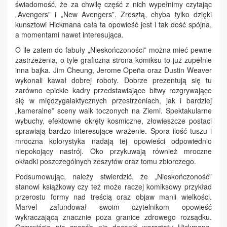
świadomość, że za chwilę część z nich wypełnimy czytając
„Avengers” i „New Avengers”. Zresztą, chyba tylko dzięki
kunsztowi Hickmana cała ta opowieść jest i tak dość spójna,
a momentami nawet interesująca.
O ile zatem do fabuły „Nieskończoności” można mieć pewne
zastrzeżenia, o tyle graficzna strona komiksu to już zupełnie
inna bajka. Jim Cheung, Jerome Opeña oraz Dustin Weaver
wykonali kawał dobrej roboty. Dobrze prezentują się tu
zarówno epickie kadry przedstawiające bitwy rozgrywające
się w międzygalaktycznych przestrzeniach, jak i bardziej
„kameralne” sceny walk toczonych na Ziemi. Spektakularne
wybuchy, efektowne okręty kosmiczne, złowieszcze postaci
sprawiają bardzo interesujące wrażenie. Spora ilość tuszu i
mroczna kolorystyka nadają tej opowieści odpowiednio
niepokojący nastrój. Oko przykuwają również mroczne
okładki poszczególnych zeszytów oraz tomu zbiorczego.
Podsumowując, należy stwierdzić, że „Nieskończoność”
stanowi książkowy czy też może raczej komiksowy przykład
przerostu formy nad treścią oraz objaw manii wielkości.
Marvel zafundował swoim czytelnikom opowieść
wykraczającą znacznie poza granice zdrowego rozsądku.