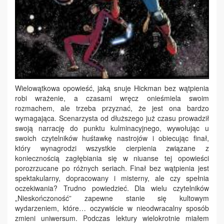
Wielowątkowa opowieść, jaką snuje Hickman bez wątpienia
robi wrażenie, a czasami wręcz onieśmiela swoim
rozmachem, ale trzeba przyznać, że jest ona bardzo
wymagająca. Scenarzysta od dłuższego już czasu prowadził
swoją narrację do punktu kulminacyjnego, wywołując u
swoich czytelników huśtawkę nastrojów i obiecując finał,
który wynagrodzi wszystkie cierpienia związane z
koniecznością zagłębiania się w niuanse tej opowieści
porozrzucane po różnych seriach. Finał bez wątpienia jest
spektakularny, dopracowany i misterny, ale czy spełnia
oczekiwania? Trudno powiedzieć. Dla wielu czytelników
„Nieskończoność” zapewne stanie się kultowym
wydarzeniem, które… oczywiście w nieodwracalny sposób
zmieni uniwersum. Podczas lektury wielokrotnie miałem