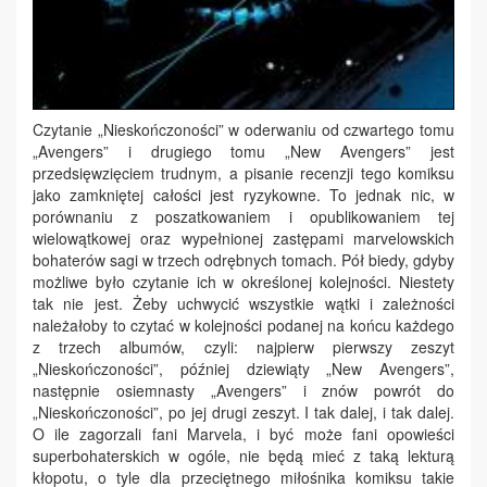
Czytanie „Nieskończoności” w oderwaniu od czwartego tomu
„Avengers” i drugiego tomu „New Avengers” jest
przedsięwzięciem trudnym, a pisanie recenzji tego komiksu
jako zamkniętej całości jest ryzykowne. To jednak nic, w
porównaniu z poszatkowaniem i opublikowaniem tej
wielowątkowej oraz wypełnionej zastępami marvelowskich
bohaterów sagi w trzech odrębnych tomach. Pół biedy, gdyby
możliwe było czytanie ich w określonej kolejności. Niestety
tak nie jest. Żeby uchwycić wszystkie wątki i zależności
należałoby to czytać w kolejności podanej na końcu każdego
z trzech albumów, czyli: najpierw pierwszy zeszyt
„Nieskończoności”, później dziewiąty „New Avengers”,
następnie osiemnasty „Avengers” i znów powrót do
„Nieskończoności”, po jej drugi zeszyt. I tak dalej, i tak dalej.
O ile zagorzali fani Marvela, i być może fani opowieści
superbohaterskich w ogóle, nie będą mieć z taką lekturą
kłopotu, o tyle dla przeciętnego miłośnika komiksu takie