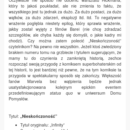
Oczywiście nie sposób nie docenić warsztatu Hickmana,
który to jakoś poukładał, ale nie zmienia to faktu, że
wszystkiego jest tu jednak za dużo. Za dużo postaci, za dużo
wątków, za dużo zdarzeń, eksplozji itd. itd. To negatywne
wrażenie pogłębia niestety epilog, który sprawia wrażenie,
jakby został wyjęty z filmów Barei (nie chcę zdradzać
szczegółów, ale chyba każdy się domyśli, o jakie kadry mi
chodzi). Czy można zatem polecić „Nieskończoność”
czytelnikom? Na pewno nie wszystkim. Jeżeli ktoś zwiedziony
brakiem numeru tomu na grzbiecie i tytułem sugerującym, że
mamy tu do czynienia z zamkniętą historią, zechce
rozpocząć swoją przygodę z komiksem superbohaterskim od
tej historii, to jest bardziej niż pewne, że na tym komiksie ta
przygoda w spektakularny sposób się zakończy. Większość
fanów Marvela bez wątpienia będzie jednak
usatysfakcjonowana kolejnym epickim eventem
przedefiniowującym
status quo
w uniwersum Domu
Pomysłów.
Tytuł:
„
Nieskończoność”
Tytuł oryginału: „Infinity”