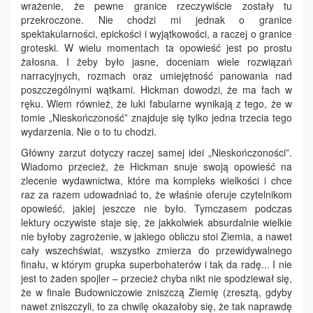
wrażenie, że pewne granice rzeczywiście zostały tu
przekroczone. Nie chodzi mi jednak o granice
spektakularności, epickości i wyjątkowości, a raczej o granice
groteski. W wielu momentach ta opowieść jest po prostu
żałosna. I żeby było jasne, doceniam wiele rozwiązań
narracyjnych, rozmach oraz umiejętność panowania nad
poszczególnymi wątkami. Hickman dowodzi, że ma fach w
ręku. Wiem również, że luki fabularne wynikają z tego, że w
tomie „Nieskończoność” znajduje się tylko jedna trzecia tego
wydarzenia. Nie o to tu chodzi.
Główny zarzut dotyczy raczej samej idei „Nieskończoności”.
Wiadomo przecież, że Hickman snuje swoją opowieść na
zlecenie wydawnictwa, które ma kompleks wielkości i chce
raz za razem udowadniać to, że właśnie oferuje czytelnikom
opowieść, jakiej jeszcze nie było. Tymczasem podczas
lektury oczywiste staje się, że jakkolwiek absurdalnie wielkie
nie byłoby zagrożenie, w jakiego obliczu stoi Ziemia, a nawet
cały wszechświat, wszystko zmierza do przewidywalnego
finału, w którym grupka superbohaterów i tak da radę... I nie
jest to żaden spojler – przecież chyba nikt nie spodziewał się,
że w finale Budowniczowie zniszczą Ziemię (zresztą, gdyby
nawet zniszczyli, to za chwilę okazałoby się, że tak naprawdę