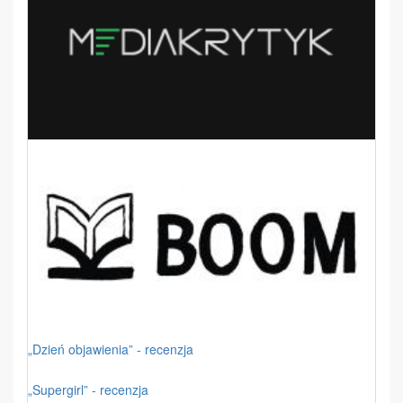
„Dzień objawienia” - recenzja
„Supergirl” - recenzja