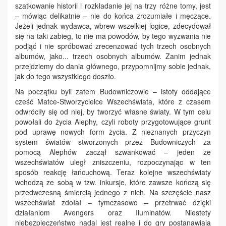
szatkowanie historii i rozkładanie jej na trzy różne tomy, jest
– mówiąc delikatnie – nie do końca zrozumiałe i męczące.
Jeżeli jednak wydawca, wbrew wszelkiej logice, zdecydował
się na taki zabieg, to nie ma powodów, by tego wyzwania nie
podjąć i nie spróbować zrecenzować tych trzech osobnych
albumów, jako... trzech osobnych albumów. Zanim jednak
przejdziemy do dania głównego, przypomnijmy sobie jednak,
jak do tego wszystkiego doszło.
Na początku byli zatem Budowniczowie – istoty oddające
cześć Matce-Stworzycielce Wszechświata, które z czasem
odwróciły się od niej, by tworzyć własne światy. W tym celu
powołali do życia Alephy, czyli roboty przygotowujące grunt
pod uprawę nowych form życia. Z nieznanych przyczyn
system światów stworzonych przez Budowniczych za
pomocą Alephów zaczął szwankować – jeden ze
wszechświatów uległ zniszczeniu, rozpoczynając w ten
sposób reakcję łańcuchową. Teraz kolejne wszechświaty
wchodzą ze sobą w tzw. inkursje, które zawsze kończą się
przedwczesną śmiercią jednego z nich. Na szczęście nasz
wszechświat zdołał – tymczasowo – przetrwać dzięki
działaniom Avengers oraz Iluminatów. Niestety
niebezpieczeństwo nadal jest realne i do gry postanawiają