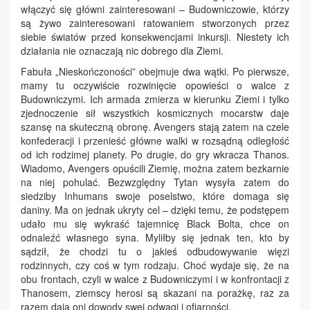
włączyć się główni zainteresowani – Budowniczowie, którzy
są żywo zainteresowani ratowaniem stworzonych przez
siebie światów przed konsekwencjami inkursji. Niestety ich
działania nie oznaczają nic dobrego dla Ziemi.
Fabuła „Nieskończoności” obejmuje dwa wątki. Po pierwsze,
mamy tu oczywiście rozwinięcie opowieści o walce z
Budowniczymi. Ich armada zmierza w kierunku Ziemi i tylko
zjednoczenie sił wszystkich kosmicznych mocarstw daje
szansę na skuteczną obronę. Avengers stają zatem na czele
konfederacji i przenieść główne walki w rozsądną odległość
od ich rodzimej planety. Po drugie, do gry wkracza Thanos.
Wiadomo, Avengers opuścili Ziemię, można zatem bezkarnie
na niej pohulać. Bezwzględny Tytan wysyła zatem do
siedziby Inhumans swoje poselstwo, które domaga się
daniny. Ma on jednak ukryty cel – dzięki temu, że podstępem
udało mu się wykraść tajemnicę Black Bolta, chce on
odnaleźć własnego syna. Myliłby się jednak ten, kto by
sądził, że chodzi tu o jakieś odbudowywanie więzi
rodzinnych, czy coś w tym rodzaju. Choć wydaje się, że na
obu frontach, czyli w walce z Budowniczymi i w konfrontacji z
Thanosem, ziemscy herosi są skazani na porażkę, raz za
razem dają oni dowody swej odwagi i ofiarności.