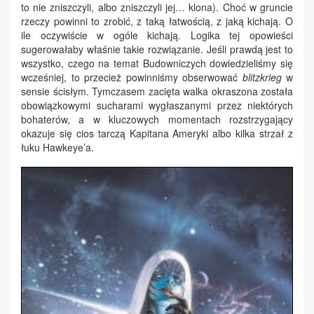
to nie zniszczyli, albo zniszczyli jej… klona). Choć w gruncie
rzeczy powinni to zrobić, z taką łatwością, z jaką kichają. O
ile oczywiście w ogóle kichają. Logika tej opowieści
sugerowałaby właśnie takie rozwiązanie. Jeśli prawdą jest to
wszystko, czego na temat Budowniczych dowiedzieliśmy się
wcześniej, to przecież powinniśmy obserwować
blitzkrieg
w
sensie ścisłym. Tymczasem zacięta walka okraszona została
obowiązkowymi sucharami wygłaszanymi przez niektórych
bohaterów, a w kluczowych momentach rozstrzygający
okazuje się cios tarczą Kapitana Ameryki albo kilka strzał z
łuku Hawkeye’a.