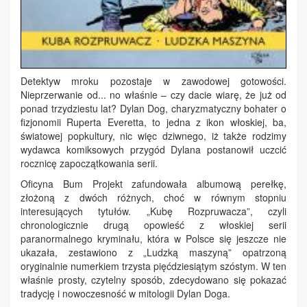
Detektyw mroku pozostaje w zawodowej gotowości.
Nieprzerwanie od... no właśnie – czy dacie wiarę, że już od
ponad trzydziestu lat? Dylan Dog, charyzmatyczny bohater o
fizjonomii Ruperta Everetta, to jedna z ikon włoskiej, ba,
światowej popkultury, nic więc dziwnego, iż także rodzimy
wydawca komiksowych przygód Dylana postanowił uczcić
rocznicę zapoczątkowania serii.
Oficyna Bum Projekt zafundowała albumową perełkę,
złożoną z dwóch różnych, choć w równym stopniu
interesujących tytułów. „Kubę Rozpruwacza”, czyli
chronologicznie drugą opowieść z włoskiej serii
paranormalnego kryminału, która w Polsce się jeszcze nie
ukazała, zestawiono z „Ludzką maszyną” opatrzoną
oryginalnie numerkiem trzysta pięćdziesiątym szóstym. W ten
właśnie prosty, czytelny sposób, zdecydowano się pokazać
tradycję i nowoczesność w mitologii Dylan Doga.