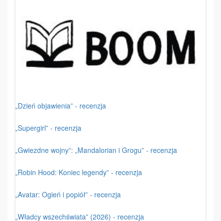
„Dzień objawienia” - recenzja
„Supergirl” - recenzja
„Gwiezdne wojny”: „Mandalorian i Grogu” - recenzja
„Robin Hood: Koniec legendy” - recenzja
„Avatar: Ogień i popiół” - recenzja
„Władcy wszechświata” (2026) - recenzja