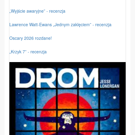
„Wyjście awaryjne” - recenzja
Lawrence Watt-Ewans „Jednym zaklęciem” - recenzja
Oscary 2026 rozdane!
„Krzyk 7” - recenzja