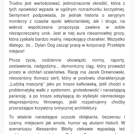
Trudno jest wartościować, jednoznacznie określić, która z
tych opowieści wypada w ogólnym rozrachunku korzystniej.
Sentyment podpowiada, że jednak historia o seryjnym
mordercy z czasów epoki wiktoriańskiej, ale i druga, na
wskroś współczesna propozycja zawiera w sobie
niezaprzeczalny urok. Jest w niej aura niesamowitej grozy,
która zyskała bardzo realny, niepokojący charakter. Wszystko
dlatego, że... Dylan Dog zaczął pracę w korporacji. Przeklęte
miejsce!
Proza życia, codzienne obowiązki, normy, raporty,
zestawienia, nadgodziny... demoniczny ciąg, który prowadzi
prosto w otchłań szaleństwa. Rację ma Jacek Drewnowski,
nieoceniony tłumacz serii, który w posłowiu charakteryzuje
„Ludzką maszynę” jako po trosze kafkowską, jeśli chodzi o
problematykę walki z systemem, groteskowość i narastającą
paranoję, a po trosze odsyłającą do stylistyki niemieckiego
ekspresjonizmu filmowego, jeśli rozpatrujemy choćby
przerażające krzywizny onirycznej architektury.
To właśnie narastające uczucie obłąkania, bezsensu i
czarny, miejscami jak smoła, humor są atutami historii. W
scenariuszu Alessandro Bilotty ciekawie wypadają też