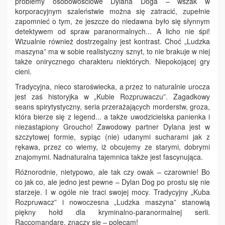
problemy osobowościowe Dylana Doga – wszak w
korporacyjnym szaleństwie można się zatracić, zupełnie
zapomnieć o tym, że jeszcze do niedawna było się słynnym
detektywem od spraw paranormalnych... A licho nie śpi!
Wizualnie również dostrzegalny jest kontrast. Choć „Ludzka
maszyna” ma w sobie realistyczny sznyt, to nie brakuje w niej
także onirycznego charakteru niektórych. Niepokojącej gry
cieni.
Tradycyjna, nieco staroświecka, a przez to naturalnie urocza
jest zaś historyjka w „Kubie Rozpruwaczu”. Zagadkowy
seans spirytystyczny, seria przerażających morderstw, groza,
która bierze się z legend... a także uwodzicielska panienka i
niezastąpiony Groucho! Zawodowy partner Dylana jest w
szczytowej formie, sypiąc (nie) udanymi sucharami jak z
rękawa, przez co wiemy, iż obcujemy ze starymi, dobrymi
znajomymi. Nadnaturalna tajemnica także jest fascynująca.
Różnorodnie, nietypowo, ale tak czy owak – czarownie! Bo
co jak co, ale jedno jest pewne – Dylan Dog po prostu się nie
starzeje. I w ogóle nie traci swojej mocy. Tradycyjny „Kuba
Rozpruwacz” i nowoczesna „Ludzka maszyna” stanowią
piękny hołd dla kryminalno-paranormalnej serii.
Raccomandare, znaczy się – polecam!