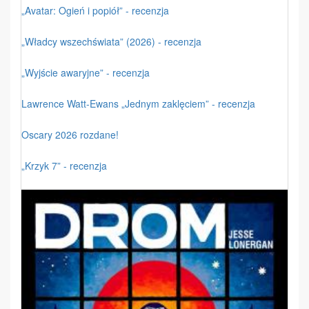
„Avatar: Ogień i popiół” - recenzja
„Władcy wszechświata” (2026) - recenzja
„Wyjście awaryjne” - recenzja
Lawrence Watt-Ewans „Jednym zaklęciem” - recenzja
Oscary 2026 rozdane!
„Krzyk 7” - recenzja