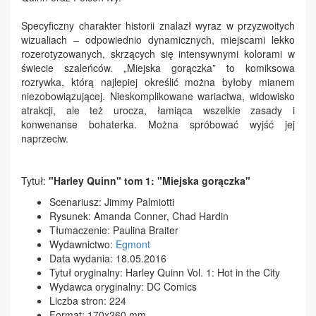
Specyficzny charakter historii znalazł wyraz w przyzwoitych
wizualiach – odpowiednio dynamicznych, miejscami lekko
rozerotyzowanych, skrzących się intensywnymi kolorami w
świecie szaleńców. „Miejska gorączka” to komiksowa
rozrywka, którą najlepiej określić można byłoby mianem
niezobowiązującej. Nieskomplikowane wariactwa, widowisko
atrakcji, ale też urocza, łamiąca wszelkie zasady i
konwenanse bohaterka. Można spróbować wyjść jej
naprzeciw.
Tytuł:
"Harley Quinn" tom 1: "Miejska gorączka"
Scenariusz: Jimmy Palmiotti
Rysunek: Amanda Conner, Chad Hardin
Tłumaczenie: Paulina Braiter
Wydawnictwo:
Egmont
Data wydania: 18.05.2016
Tytuł oryginalny: Harley Quinn Vol. 1: Hot in the City
Wydawca oryginalny: DC Comics
Liczba stron: 224
Format: 170x260 mm