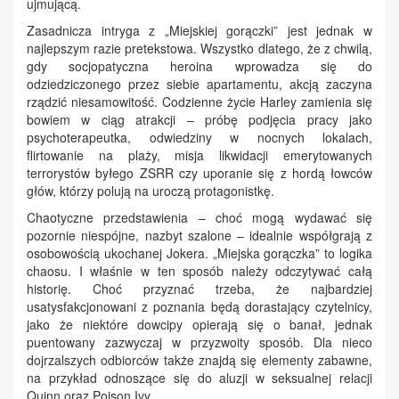
ujmującą.
Zasadnicza intryga z „Miejskiej gorączki” jest jednak w
najlepszym razie pretekstowa. Wszystko dlatego, że z chwilą,
gdy socjopatyczna heroina wprowadza się do
odziedziczonego przez siebie apartamentu, akcją zaczyna
rządzić niesamowitość. Codzienne życie Harley zamienia się
bowiem w ciąg atrakcji – próbę podjęcia pracy jako
psychoterapeutka, odwiedziny w nocnych lokalach,
flirtowanie na plaży, misja likwidacji emerytowanych
terrorystów byłego ZSRR czy uporanie się z hordą łowców
głów, którzy polują na uroczą protagonistkę.
Chaotyczne przedstawienia – choć mogą wydawać się
pozornie niespójne, nazbyt szalone – idealnie współgrają z
osobowością ukochanej Jokera. „Miejska gorączka” to logika
chaosu. I właśnie w ten sposób należy odczytywać całą
historię. Choć przyznać trzeba, że najbardziej
usatysfakcjonowani z poznania będą dorastający czytelnicy,
jako że niektóre dowcipy opierają się o banał, jednak
puentowany zazwyczaj w przyzwoity sposób. Dla nieco
dojrzalszych odbiorców także znajdą się elementy zabawne,
na przykład odnoszące się do aluzji w seksualnej relacji
Quinn oraz Poison Ivy.