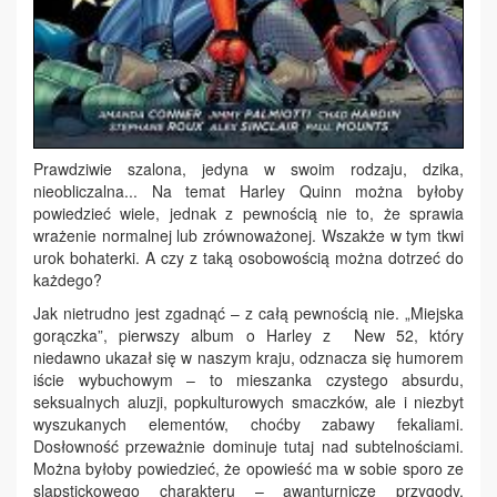
Prawdziwie szalona, jedyna w swoim rodzaju, dzika,
nieobliczalna... Na temat Harley Quinn można byłoby
powiedzieć wiele, jednak z pewnością nie to, że sprawia
wrażenie normalnej lub zrównoważonej. Wszakże w tym tkwi
urok bohaterki. A czy z taką osobowością można dotrzeć do
każdego?
Jak nietrudno jest zgadnąć – z całą pewnością nie. „Miejska
gorączka”, pierwszy album o Harley z New 52, który
niedawno ukazał się w naszym kraju, odznacza się humorem
iście wybuchowym – to mieszanka czystego absurdu,
seksualnych aluzji, popkulturowych smaczków, ale i niezbyt
wyszukanych elementów, choćby zabawy fekaliami.
Dosłowność przeważnie dominuje tutaj nad subtelnościami.
Można byłoby powiedzieć, że opowieść ma w sobie sporo ze
slapstickowego charakteru – awanturnicze przygody,