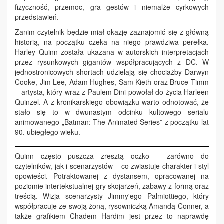
fizyczność, przemoc, gra gestów i niemalże cyrkowych
przedstawień.
Zanim czytelnik będzie miał okazję zaznajomić się z główną
historią, na początku czeka na niego prawdziwa perełka.
Harley Quinn została ukazana w autorskich interpretacjach
przez rysunkowych gigantów współpracujących z DC. W
jednostronicowych shortach udzielają się chociażby Darwyn
Cooke, Jim Lee, Adam Hughes, Sam Kieth oraz Bruce Timm
– artysta, który wraz z Paulem Dini powołał do życia Harleen
Quinzel. A z kronikarskiego obowiązku warto odnotować, że
stało się to w dwunastym odcinku kultowego serialu
animowanego „Batman: The Animated Series” z początku lat
90. ubiegłego wieku.
Quinn często puszcza zresztą oczko – zarówno do
czytelników, jak i scenarzystów – co zwiastuje charakter i styl
opowieści. Potraktowanej z dystansem, opracowanej na
poziomie intertekstualnej gry skojarzeń, zabawy z formą oraz
treścią. Wizja scenarzysty Jimmy'ego Palmiottiego, który
współpracuje ze swoją żoną, rysowniczką Amandą Conner, a
także grafikiem Chadem Hardim jest przez to naprawdę