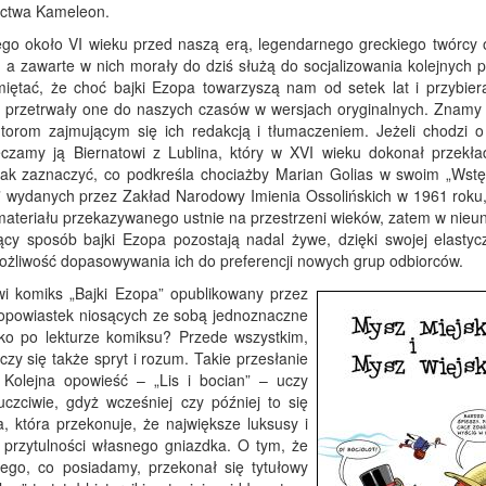
ctwa Kameleon.
ego około VI wieku przed naszą erą, legendarnego greckiego twórcy 
a zawarte w nich morały do dziś służą do socjalizowania kolejnych p
iętać, że choć bajki Ezopa towarzyszą nam od setek lat i przybiera
e przetrwały one do naszych czasów w wersjach oryginalnych. Znamy j
utorom zajmującym się ich redakcją i tłumaczeniem. Jeżeli chodzi o
ęczamy ją Biernatowi z Lublina, który w XVI wieku dokonał przekła
nak zaznaczyć, co podkreśla chociażby Marian Golias w swoim „Wstę
 wydanych przez Zakład Narodowy Imienia Ossolińskich w 1961 roku,
materiału przekazywanego ustnie na przestrzeni wieków, zatem w nieun
y sposób bajki Ezopa pozostają nadal żywe, dzięki swojej elastycz
możliwość dopasowywania ich do preferencji nowych grup odbiorców.
wi komiks „Bajki Ezopa” opublikowany przez
opowiastek niosących ze sobą jednoznaczne
ko po lekturze komiksu? Przede wszystkim,
iczy się także spryt i rozum. Takie przesłanie
”. Kolejna opowieść – „Lis i bocian” – uczy
czciwie, gdyż wcześniej czy później to się
a, która przekonuje, że największe luksusy i
 przytulności własnego gniazdka. O tym, że
 tego, co posiadamy, przekonał się tytułowy