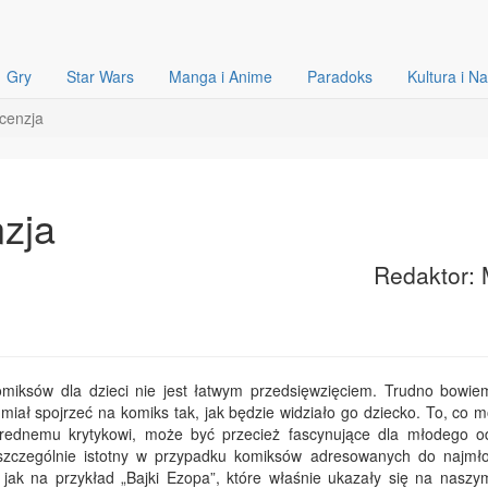
Gry
Star Wars
Manga i Anime
Paradoks
Kultura i N
ecenzja
nzja
Redaktor: 
komiksów dla dzieci nie jest łatwym przedsięwzięciem. Trudno bowie
umiał spojrzeć na komiks tak, jak będzie widziało go dziecko. To, co 
rednemu krytykowi, może być przecież fascynujące dla młodego od
 szczególnie istotny w przypadku komiksów adresowanych do najmł
h jak na przykład „Bajki Ezopa”, które właśnie ukazały się na naszy