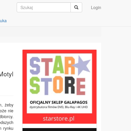
Login
auka
Motyl
m, żeby
może nie
biorcy.
odszych
m rynku