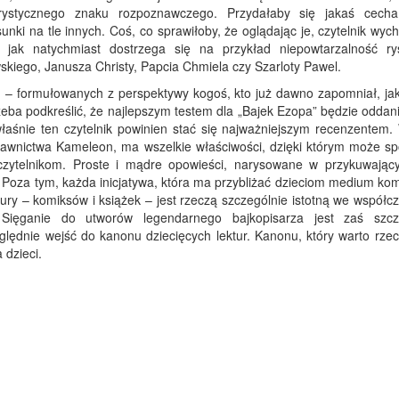
erystycznego znaku rozpoznawczego. Przydałaby się jakaś cecha
unki na tle innych. Coś, co sprawiłoby, że oglądając je, czytelnik wyc
ak jak natychmiast dostrzega się na przykład niepowtarzalność r
iego, Janusza Christy, Papcia Chmiela czy Szarloty Pawel.
– formułowanych z perspektywy kogoś, kto już dawno zapomniał, jak 
zeba podkreślić, że najlepszym testem dla „Bajek Ezopa” będzie oddan
właśnie ten czytelnik powinien stać się najważniejszym recenzentem.
dawnictwa Kameleon, ma wszelkie właściwości, dzięki którym może s
czytelnikom. Proste i mądre opowieści, narysowane w przykuwając
 Poza tym, każda inicjatywa, która ma przybliżać dzieciom medium ko
tury – komiksów i książek – jest rzeczą szczególnie istotną we współ
 Sięganie do utworów legendarnego bajkopisarza jest zaś szcz
lędnie wejść do kanonu dziecięcych lektur. Kanonu, który warto rzec
 dzieci.