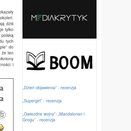
okazały
okoleń.
ją dziś
e tylko
 polską
du tych
pie” do
 że ten
ikniony
ności i
„Dzień objawienia” - recenzja
„Supergirl” - recenzja
„Gwiezdne wojny”: „Mandalorian i
Grogu” - recenzja