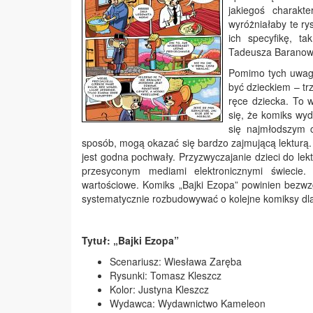
jakiegoś charakt
wyróżniałaby te rys
ich specyfikę, t
Tadeusza Baranowsk
Pomimo tych uwag 
być dzieckiem – tr
ręce dziecka. To 
się, że komiks wy
się najmłodszym 
sposób, mogą okazać się bardzo zajmującą lekturą.
jest godna pochwały. Przyzwyczajanie dzieci do lek
przesyconym mediami elektronicznymi świecie.
wartościowe. Komiks „Bajki Ezopa” powinien bezwzg
systematycznie rozbudowywać o kolejne komiksy dla
Tytuł: „
Bajki Ezopa”
Scenariusz: Wiesława Zaręba
Rysunki: Tomasz Kleszcz
Kolor: Justyna Kleszcz
Wydawca: Wydawnictwo Kameleon