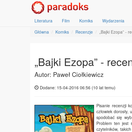
Literatura
Film
Komiks
Wydarzenia
Główna
Komiks
Recenzje
„Bajki Ezopa” - r
„Bajki Ezopa” - rece
Autor: Paweł Ciołkiewicz
Dodane: 15-04-2016 06:56 (
10 lat temu
)
Pisanie recenzji 
człowiek dorosły, 
spodobać się wyb
Problem ten jest
czytelników, takic