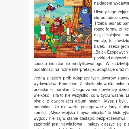
nakładem wydawni
Utwory tego żyjąc
się ponadczasowe, 
Trzeba jednak pam
różne formy, to ni
dzięki kolejnym a
wersję, to zawdzi
bajek. Trzeba jed
„Bajek Ezopowych”
przekład dotyczył 
sposób nieustannie modyfikowanego. W zadziwiając
podatności na różne interpretacje, adaptacje oraz 
Jedną z takich prób adaptacji tych utworów stano
wydawnictwo Kameleon. Znalazło się w nim osiem 
przesłanie moralne. Czego zatem dowie się dziec
wielkość i siła to nie wszystko, co w życiu ważne. L
płynie z otwierającej album historii „Mysz i byk
natomiast, że nie warto postępować z innymi nieu
zemści. „Mysz wiejska i mysz miejska” to historyjk
wygody nie są w stanie zastąpić bezpieczeństwa i
zazdrość jest niewłaściwa i należy cieszyć się z