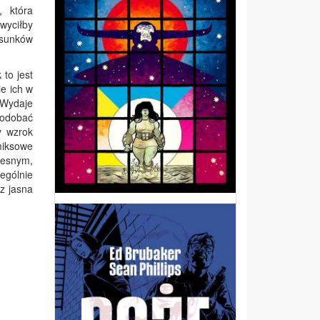
, która
hwyciłby
ysunków
to jest
ie ich w
 Wydaje
podobać
y wzrok
miksowe
czesnym,
ególnie
z jasna