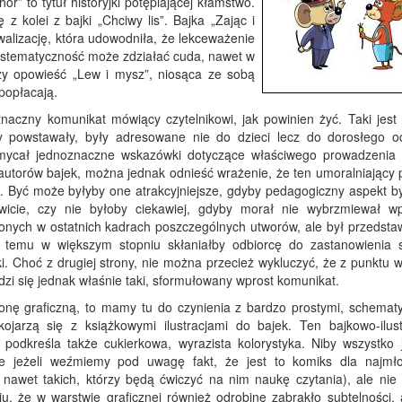
or” to tytuł historyjki potępiającej kłamstwo.
 kolei z bajki „Chciwy lis”. Bajka „Zając i
alizację, która udowodniła, że lekceważenie
systematyczność może zdziałać cuda, nawet w
zy opowieść „Lew i mysz”, niosąca ze sobą
popłacają.
naczny komunikat mówiący czytelnikowi, jak powinien żyć. Taki jest 
y powstawały, były adresowane nie do dzieci lecz do dorosłego od
emycał jednoznaczne wskazówki dotyczące właściwego prowadzenia 
 autorów bajek, można jednak odnieść wrażenie, że ten umoralniający 
. Być może byłyby one atrakcyjniejsze, gdyby pedagogiczny aspekt by
wicie, czy nie byłoby ciekawiej, gdyby morał nie wybrzmiewał w
nych w ostatnich kadrach poszczególnych utworów, ale był przedsta
ki temu w większym stopniu skłaniałby odbiorcę do zastanowienia 
i. Choć z drugiej strony, nie można przecież wykluczyć, że z punktu 
wdzi się jednak właśnie taki, sformułowany wprost komunikat.
tronę graficzną, to mamy tu do czynienia z bardzo prostymi, schemat
kojarzą się z książkowymi ilustracjami do bajek. Ten bajkowo-ilust
 podkreśla także cukierkowa, wyrazista kolorystyka. Niby wszystko j
nie jeżeli weźmiemy pod uwagę fakt, że jest to komiks dla najmł
 nawet takich, którzy będą ćwiczyć na nim naukę czytania), ale nie
u, że w warstwie graficznej również odrobinę zabrakło subtelności, 