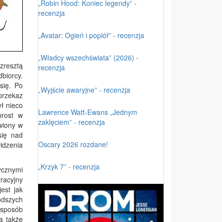
„Robin Hood: Koniec legendy” -
recenzja
„Avatar: Ogień i popiół” - recenzja
„Władcy wszechświata” (2026) -
zresztą
recenzja
biorcy.
się. Po
„Wyjście awaryjne” - recenzja
przekaz
ł nieco
Lawrence Watt-Ewans „Jednym
prost w
zaklęciem” - recenzja
wiony w
się nad
Oscary 2026 rozdane!
widzenia
„Krzyk 7” - recenzja
ycznymi
racyjny
est jak
odszych
 sposób
a także