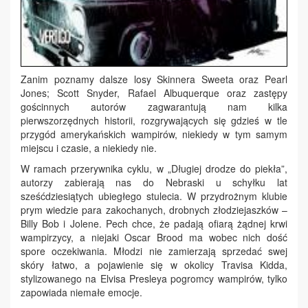
Zanim poznamy dalsze losy Skinnera Sweeta oraz Pearl
Jones; Scott Snyder, Rafael Albuquerque oraz zastępy
gościnnych autorów zagwarantują nam kilka
pierwszorzędnych historii, rozgrywających się gdzieś w tle
przygód amerykańskich wampirów, niekiedy w tym samym
miejscu i czasie, a niekiedy nie.
W ramach przerywnika cyklu, w „Długiej drodze do piekła”,
autorzy zabierają nas do Nebraski u schyłku lat
sześćdziesiątych ubiegłego stulecia. W przydrożnym klubie
prym wiedzie para zakochanych, drobnych złodziejaszków –
Billy Bob i Jolene. Pech chce, że padają ofiarą żądnej krwi
wampirzycy, a niejaki Oscar Brood ma wobec nich dość
spore oczekiwania. Młodzi nie zamierzają sprzedać swej
skóry łatwo, a pojawienie się w okolicy Travisa Kidda,
stylizowanego na Elvisa Presleya pogromcy wampirów, tylko
zapowiada niemałe emocje.