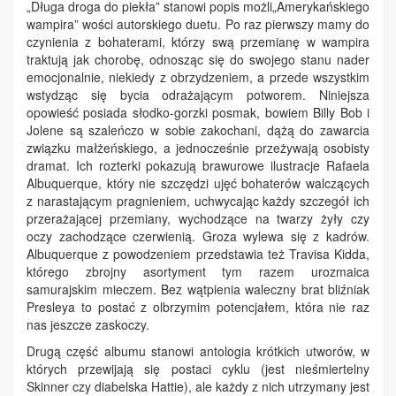
„Długa droga do piekła” stanowi popis możli„Amerykańskiego
wampira” wości autorskiego duetu. Po raz pierwszy mamy do
czynienia z bohaterami, którzy swą przemianę w wampira
traktują jak chorobę, odnosząc się do swojego stanu nader
emocjonalnie, niekiedy z obrzydzeniem, a przede wszystkim
wstydząc się bycia odrażającym potworem. Niniejsza
opowieść posiada słodko-gorzki posmak, bowiem Billy Bob i
Jolene są szaleńczo w sobie zakochani, dążą do zawarcia
związku małżeńskiego, a jednocześnie przeżywają osobisty
dramat. Ich rozterki pokazują brawurowe ilustracje Rafaela
Albuquerque, który nie szczędzi ujęć bohaterów walczących
z narastającym pragnieniem, uchwycając każdy szczegół ich
przerażającej przemiany, wychodzące na twarzy żyły czy
oczy zachodzące czerwienią. Groza wylewa się z kadrów.
Albuquerque z powodzeniem przedstawia też Travisa Kidda,
którego zbrojny asortyment tym razem urozmaica
samurajskim mieczem. Bez wątpienia waleczny brat bliźniak
Presleya to postać z olbrzymim potencjałem, która nie raz
nas jeszcze zaskoczy.
Drugą część albumu stanowi antologia krótkich utworów, w
których przewijają się postaci cyklu (jest nieśmiertelny
Skinner czy diabelska Hattie), ale każdy z nich utrzymany jest