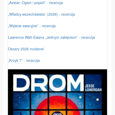
„Avatar: Ogień i popiół” - recenzja
„Władcy wszechświata” (2026) - recenzja
„Wyjście awaryjne” - recenzja
Lawrence Watt-Ewans „Jednym zaklęciem” - recenzja
Oscary 2026 rozdane!
„Krzyk 7” - recenzja