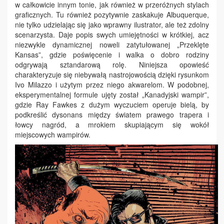
w całkowicie innym tonie, jak również w przeróżnych stylach
graficznych. Tu również pozytywnie zaskakuje Albuquerque,
nie tylko udzielając się jako wprawny ilustrator, ale też zdolny
scenarzysta. Daje popis swych umiejętności w krótkiej, acz
niezwykle dynamicznej noweli zatytułowanej „Przeklęte
Kansas”, gdzie poświęcenie i walka o dobro rodziny
odgrywają sztandarową rolę. Niniejsza opowieść
charakteryzuje się niebywałą nastrojowością dzięki rysunkom
Ivo Milazzo i użytym przez niego akwarelom. W podobnej,
eksperymentalnej formule ujęty został „Kanadyjski wampir”,
gdzie Ray Fawkes z dużym wyczuciem operuje bielą, by
podkreślić dysonans między światem prawego trapera i
łowcy nagród, a mrokiem skupiającym się wokół
miejscowych wampirów.