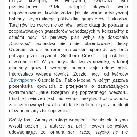
motyw krwiopijcy w Hollywood, zwłaszcza tym
przedwojennym. Gdzie najlepiej ukrywać swoje
niepohamowane, krwiste żądze jak nie wśród artystycznej
bohemy, kryminalnego półświatka gangsterów i aktorów.
Tutaj również twórcy nie odmówili sobie okazji do pokazania
zdeprawowanych gwiazdorów wchodzących w konszachty z
dziećmi nocy. Na pierwszy plan wybija się doskonała
„Chciwość”, autorstwa nie mniej utalentowanej Becky
Cloonan, która z horrorem ma całkiem sporo do czynienia
patrząc przez pryzmat „Southern Cross” - jej ostatniej,
chwalonej serii. W tym przypadku tworzy nowelkę, w której
elementy grozy i czarnego humoru dają udany miks.
Interesująco wypada również „Zeszłej nocy” od twórców
„Daytrippera”
- Gabriela Ba i Fabio Moona, w którym jazzowa
piosenkarka opowiada z przejęciem o zatrważających
wydarzeniach, jakie rozegrały się poprzedniego wieczoru.
Finał jej zwierzeń jest nad wyraz finezyjny. Różnorodność
zaprezentowanych w albumie krótkich form czyni z antologii
niezapomniany zbiór opowieści.
Szósty tom „Amerykańskiego wampira” niezmiennie trzyma
wysoki poziom, a autorzy są pełni nowych pomysłów,
udowadniając, że formuła serii raczej szybko się nie