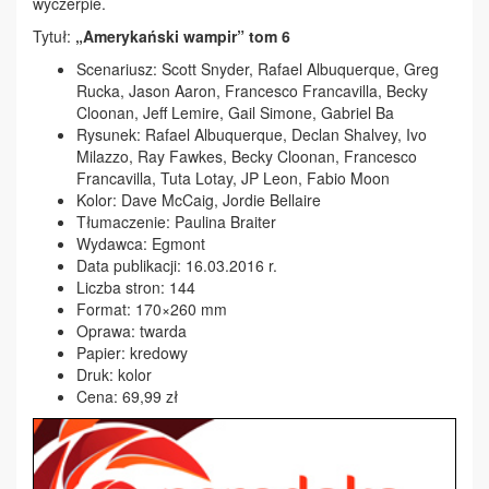
wyczerpie.
Tytuł:
„Amerykański wampir” tom 6
Scenariusz: Scott Snyder, Rafael Albuquerque, Greg
Rucka, Jason Aaron, Francesco Francavilla, Becky
Cloonan, Jeff Lemire, Gail Simone, Gabriel Ba
Rysunek: Rafael Albuquerque, Declan Shalvey, Ivo
Milazzo, Ray Fawkes, Becky Cloonan, Francesco
Francavilla, Tuta Lotay, JP Leon, Fabio Moon
Kolor: Dave McCaig, Jordie Bellaire
Tłumaczenie: Paulina Braiter
Wydawca: Egmont
Data publikacji: 16.03.2016 r.
Liczba stron: 144
Format: 170×260 mm
Oprawa: twarda
Papier: kredowy
Druk: kolor
Cena: 69,99 zł